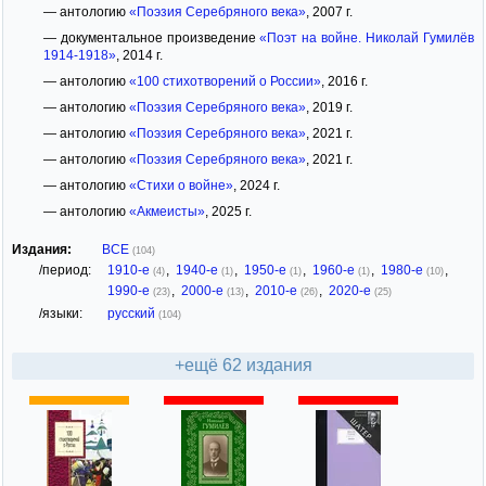
— антологию
«Поэзия Серебряного века»
, 2007 г.
— документальное произведение
«Поэт на войне. Николай Гумилёв
1914-1918»
, 2014 г.
— антологию
«100 стихотворений о России»
, 2016 г.
— антологию
«Поэзия Серебряного века»
, 2019 г.
— антологию
«Поэзия Серебряного века»
, 2021 г.
— антологию
«Поэзия Серебряного века»
, 2021 г.
— антологию
«Стихи о войне»
, 2024 г.
— антологию
«Акмеисты»
, 2025 г.
Издания:
ВСЕ
(104)
/период:
1910-е
,
1940-е
,
1950-е
,
1960-е
,
1980-е
,
(4)
(1)
(1)
(1)
(10)
1990-е
,
2000-е
,
2010-е
,
2020-е
(23)
(13)
(26)
(25)
/языки:
русский
(104)
+ещё 62 издания