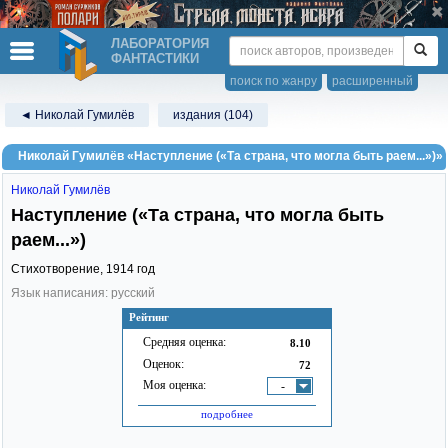
ЛАБОРАТОРИЯ
ФАНТАСТИКИ
поиск по жанру
расширенный
◄ Николай Гумилёв
издания (104)
Николай Гумилёв «Наступление («Та страна, что могла быть раем...»)»
Николай Гумилёв
Наступление («Та страна, что могла быть
раем...»)
Стихотворение,
1914
год
Язык написания: русский
Рейтинг
Средняя оценка:
8.10
Оценок:
72
Моя оценка:
-
подробнее