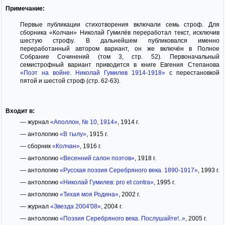
Примечание:
Первые публикации стихотворения включали семь строф. Для
сборника «Колчан» Николай Гумилёв переработал текст, исключив
шестую строфу. В дальнейшем публиковался именно
переработанный автором вариант, он же включён в Полное
Собрание Сочинений (том 3, стр. 52). Первоначальный
семистрофный вариант приводится в книге Евгения Степанова
«Поэт на войне. Николай Гумилев 1914-1918»
с перестановкой
пятой и шестой строф (стр. 62-63).
Входит в:
— журнал
«Аполлон, № 10, 1914»
, 1914 г.
— антологию
«В тылу»
, 1915 г.
— сборник
«Колчан»
, 1916 г.
— антологию
«Весенний салон поэтов»
, 1918 г.
— антологию
«Русская поэзия Серебряного века. 1890-1917»
, 1993 г.
— антологию
«Николай Гумилев: pro et contra»
, 1995 г.
— антологию
«Тихая моя Родина»
, 2002 г.
— журнал
«Звезда 2004'08»
, 2004 г.
— антологию
«Поэзия Серебряного века. Послушайте!..»
, 2005 г.