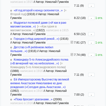
написано в 1915
//
Автор: Николай Гумилёв
7.11 (9)
-
«И год второй к концу склоняется...»
[=
Второй год]
(1916)
//
Автор: Николай
Гумилёв
8.22 (18)
1 отз.
-
Мадригал полковой даме («И как в раю
магометанском...»)
[= «Как гурия в
магометанском...»]
(1922)
, написано в 1915
//
Автор: Николай Гумилёв
6.50 (12)
-
Городок («Над широкой рекой...»)
(1916)
//
Автор: Николай Гумилёв
7.81 (27)
1 отз.
-
Детство («Я ребёнком любил
большие...»)
(1916)
//
Автор: Николай
Гумилёв
7.74 (48)
1 отз.
-
Командиру 5-го Александрийского полка
(«В вечерний час на небосклоне...»)
[=
Командиру 5-го Александровского полка]
(1988)
, написано в 1916
//
Автор: Николай
Гумилёв
7.11 (9)
-
Её Императорскому Высочеству великой
княжне Анастасии Николаевне ко дню
рождения («Сегодня день Анастасии...»)
(1992)
, написано в 1916
//
Автор: Николай
Гумилёв
7.00 (2)
-
«Пока бросает ураганами...»
(2006)
,
написано в 1916
//
Автор: Николай Гумилёв