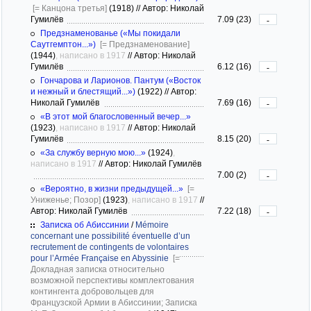
[= Канцона третья]
(1918)
//
Автор: Николай
Гумилёв
7.09 (23)
-
Предзнаменованье («Мы покидали
Саутгемптон...»)
[= Предзнаменование]
(1944)
, написано в 1917
//
Автор: Николай
Гумилёв
6.12 (16)
-
Гончарова и Ларионов. Пантум («Восток
и нежный и блестящий...»)
(1922)
//
Автор:
Николай Гумилёв
7.69 (16)
-
«В этот мой благословенный вечер...»
(1923)
, написано в 1917
//
Автор: Николай
Гумилёв
8.15 (20)
-
«За службу верную мою...»
(1924)
,
написано в 1917
//
Автор: Николай Гумилёв
7.00 (2)
-
«Вероятно, в жизни предыдущей...»
[=
Униженье; Позор]
(1923)
, написано в 1917
//
Автор: Николай Гумилёв
7.22 (18)
-
Записка об Абиссинии
/
Mémoire
concernant une possibilité éventuelle d’un
recrutement de contingents de volontaires
pour l’Armée Française en Abyssinie
[=
Докладная записка относительно
возможной перспективы комплектования
контингента добровольцев для
Французской Армии в Абиссинии; Записка