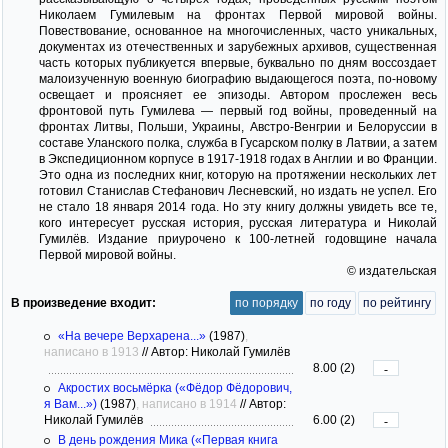
Николаем Гумилевым на фронтах Первой мировой войны.
Повествование, основанное на многочисленных, часто уникальных,
документах из отечественных и зарубежных архивов, существенная
часть которых публикуется впервые, буквально по дням воссоздает
малоизученную военную биографию выдающегося поэта, по-новому
освещает и проясняет ее эпизоды. Автором прослежен весь
фронтовой путь Гумилева — первый год войны, проведенный на
фронтах Литвы, Польши, Украины, Австро-Венгрии и Белоруссии в
составе Уланского полка, служба в Гусарском полку в Латвии, а затем
в Экспедиционном корпусе в 1917-1918 годах в Англии и во Франции.
Это одна из последних книг, которую на протяжении нескольких лет
готовил Станислав Стефанович Лесневский, но издать не успел. Его
не стало 18 января 2014 года. Но эту книгу должны увидеть все те,
кого интересует русская история, русская литература и Николай
Гумилёв. Издание приурочено к 100-летней годовщине начала
Первой мировой войны.
© издательская
В произведение входит:
по порядку
по году
по рейтингу
«На вечере Верхарена...»
(1987)
,
написано в 1913
//
Автор: Николай Гумилёв
8.00 (2)
-
Акростих восьмёрка («Фёдор Фёдорович,
я Вам...»)
(1987)
, написано в 1914
//
Автор:
Николай Гумилёв
6.00 (2)
-
В день рождения Мика («Первая книга