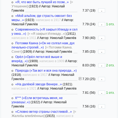
«Я, что мог быть лучшей из поэм...»
[=
Утешение]
(1923)
//
Автор: Николай
Гумилёв
7.37 (19)
-
«Мой альбом, где страсть сквозит без
меры...»
(1923)
, написано в 1917
//
Автор:
Николай Гумилёв
7.79 (24)
1 отз.
-
Современность («Я закрыл Илиаду и сел
у окна...»)
[= «Я закрыл Иллиаду...»]
(1911)
,
написано в 1911
//
Автор: Николай Гумилёв
7.90 (40)
-
Потомки Каина («Он не солгал нам, дух
печально-строгий...»)
[= Потомки Каина.
Сонет]
(1909)
//
Автор: Николай Гумилёв
7.85 (33)
-
Орёл («Орёл летел всё выше и
вперёд...»)
(1909)
, написано в 1909
//
Автор:
Николай Гумилёв
8.03 (39)
2 отз.
-
Природа («Так вот и вся она природа...»)
(1918)
, написано в 1917
//
Автор: Николай
Гумилёв
7.20 (25)
-
«На далёкой звезде Венере...»
(1921)
,
написано в 1921
//
Автор: Николай Гумилёв
7.81 (56)
1 отз.
-
К*** («Если встретишь меня, не
узнаешь!..»)
(1922)
//
Автор: Николай
Гумилёв
7.56 (16)
-
«Словно ветер страны счастливой...»
[=
Жалобы влюблённых]
(1915)
, написано в