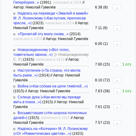
Гиперборея...»
(1991)
, написано в 1918
//
Автор: Николай Гумилёв
6.38 (8)
-
Надпись на переводе «Эмалей и камей»
М. Л. Лозинскому («Как путник, препоясав
чресла...»)
(1923)
, написано в 1914
//
Автор:
Николай Гумилёв
7.11 (9)
-
«Прочитай эту книгу снова...»
(2014)
,
написано в 1914
//
Автор: Николай Гумилёв
6.00 (1)
-
Новорожденному («Вот голос,
томительно звонок...»)
[= Новорожденному
С. Л.]
(1915)
, написано в 1914
//
Автор:
Николай Гумилёв
7.60 (15)
1 отз.
-
Наступление («Та страна, что могла
быть раем...»)
(1914)
//
Автор: Николай
Гумилёв
8.10 (72)
-
Война («Как собака на цепи тяжёлой...»)
(1915)
//
Автор: Николай Гумилёв
7.63 (38)
1 отз.
-
Солнце духа («Как могли мы прежде
жить в покое...»)
(1915)
//
Автор: Николай
Гумилёв
7.61 (23)
-
Восьмистишие («Ни шороха полночных
далей»)
(1915)
, написано в 1915
//
Автор:
Николай Гумилёв
7.57 (23)
-
Надпись на «Колчане» М. Л. Лозинскому
(«От «Романтических цветов»...»)
(1923)
,