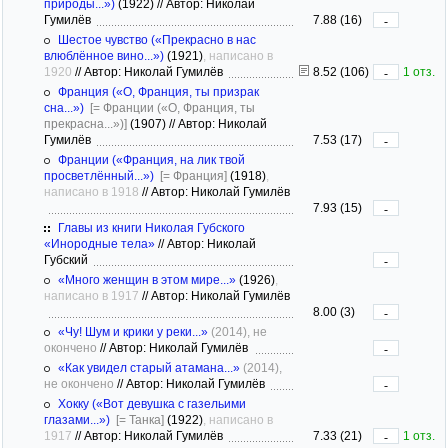
природы...»)
(1922)
//
Автор: Николай
Гумилёв
7.88 (16)
-
Шестое чувство («Прекрасно в нас
влюблённое вино...»)
(1921)
, написано в
1920
//
Автор: Николай Гумилёв
8.52 (106)
1 отз.
-
Франция («О, Франция, ты призрак
сна...»)
[= Франции («О, Франция, ты
прекрасна...»)]
(1907)
//
Автор: Николай
Гумилёв
7.53 (17)
-
Франции («Франция, на лик твой
просветлённый...»)
[= Франция]
(1918)
,
написано в 1918
//
Автор: Николай Гумилёв
7.93 (15)
-
Главы из книги Николая Губского
«Инородные тела»
//
Автор: Николай
Губский
-
«Много женщин в этом мире...»
(1926)
,
написано в 1917
//
Автор: Николай Гумилёв
8.00 (3)
-
«Чу! Шум и крики у реки...»
(2014), не
окончено
//
Автор: Николай Гумилёв
-
«Как увидел старый атамана...»
(2014),
не окончено
//
Автор: Николай Гумилёв
-
Хокку («Вот девушка с газельими
глазами...»)
[= Танка]
(1922)
, написано в
1917
//
Автор: Николай Гумилёв
7.33 (21)
1 отз.
-