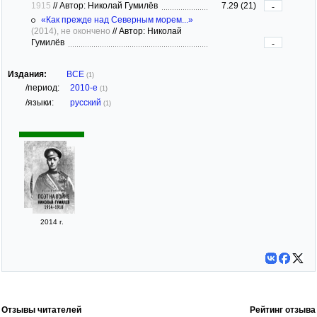
1915
//
Автор: Николай Гумилёв
7.29 (21)
-
«Как прежде над Северным морем...»
(2014), не окончено
//
Автор: Николай
Гумилёв
-
Издания:
ВСЕ
(1)
/период:
2010-е
(1)
/языки:
русский
(1)
2014 г.
Отзывы читателей
Рейтинг отзыва