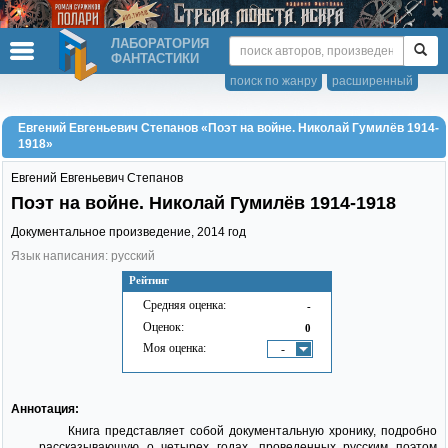
ЛАБОРАТОРИЯ
ФАНТАСТИКИ
поиск по жанру
расширенный
Евгений Евгеньевич Степанов «Поэт на войне. Николай Гумилёв 1914-
1918»
Евгений Евгеньевич Степанов
Поэт на войне. Николай Гумилёв 1914-1918
Документальное произведение,
2014
год
Язык написания: русский
Рейтинг
Средняя оценка:
-
Оценок:
0
Моя оценка:
-
Аннотация:
Книга представляет собой документальную хронику, подробно
рассказывающую о четырех годах, проведенных русским поэтом