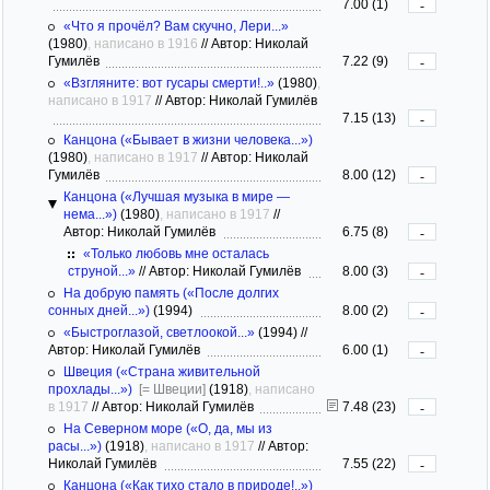
7.00 (1)
-
«Что я прочёл? Вам скучно, Лери...»
(1980)
, написано в 1916
//
Автор: Николай
Гумилёв
7.22 (9)
-
«Взгляните: вот гусары смерти!..»
(1980)
,
написано в 1917
//
Автор: Николай Гумилёв
7.15 (13)
-
Канцона («Бывает в жизни человека...»)
(1980)
, написано в 1917
//
Автор: Николай
Гумилёв
8.00 (12)
-
Канцона («Лучшая музыка в мире —
нема...»)
(1980)
, написано в 1917
//
Автор: Николай Гумилёв
6.75 (8)
-
«Только любовь мне осталась
струной...»
//
Автор: Николай Гумилёв
8.00 (3)
-
На добрую память («После долгих
сонных дней...»)
(1994)
8.00 (2)
-
«Быстроглазой, светлоокой...»
(1994)
//
Автор: Николай Гумилёв
6.00 (1)
-
Швеция («Страна живительной
прохлады...»)
[= Швеции]
(1918)
, написано
в 1917
//
Автор: Николай Гумилёв
7.48 (23)
-
На Северном море («О, да, мы из
расы...»)
(1918)
, написано в 1917
//
Автор:
Николай Гумилёв
7.55 (22)
-
Канцона («Как тихо стало в природе!..»)