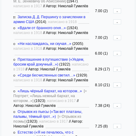
М. Е. Зенкевичу об Абиссинии]
(1947)
,
написано в 1917
//
Автор: Николай Гумилёв
7.00 (2)
-
Записка Д. Д. Першингу о зачислении в
армию США
(2014)
, написано в 1918
-
«Вдали от бранного огня...»
(1924)
,
написано в 1918
//
Автор: Николай Гумилёв
7.00 (2)
-
«Ни наслаждаясь, ни скучая...»
(2005)
,
написано в 1918
//
Автор: Николай Гумилёв
6.00 (1)
-
Приглашение в путешествие («Уедем,
бросим край докучный...»)
(1922)
, написано
в 1918
//
Автор: Николай Гумилёв
8.29 (17)
-
«Среди бесчисленных светил…»
(1929)
,
написано в 1918
//
Автор: Николай Гумилёв
8.10 (21)
-
«Лишь чёрный бархат, на котором...»
[=
Портрет; «Лишь нежный бархат, на
котором...»]
(1923)
, написано в 1917
//
Автор: Николай Гумилёв
7.38 (24)
-
Отрывок из пьесы («Так вот платаны,
пальмы, тёмный грот...»)
[= Отрывок из
поэмы]
(1923)
, написано в 1917
//
Автор:
Николай Гумилёв
7.25 (8)
-
Естество («Я не печалюсь, что с