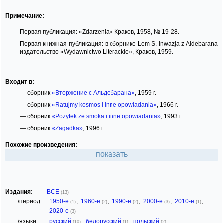
Примечание:
Первая публикация: «Zdarzenia» Краков, 1958, № 19-28.
Первая книжная публикация: в сборнике Lem S. Inwazja z Aldebarana
издательство «Wydawnictwo Literackie», Краков, 1959.
Входит в:
— сборник
«Вторжение с Альдебарана»
, 1959 г.
— сборник
«Ratujmy kosmos i inne opowiadania»
, 1966 г.
— сборник
«Pożytek ze smoka i inne opowiadania»
, 1993 г.
— сборник
«Zagadka»
, 1996 г.
Похожие произведения:
показать
Издания:
ВСЕ
(13)
/период:
1950-е
,
1960-е
,
1990-е
,
2000-е
,
2010-е
,
(1)
(2)
(2)
(3)
(1)
2020-е
(3)
/языки:
русский
,
белорусский
,
польский
(10)
(1)
(2)