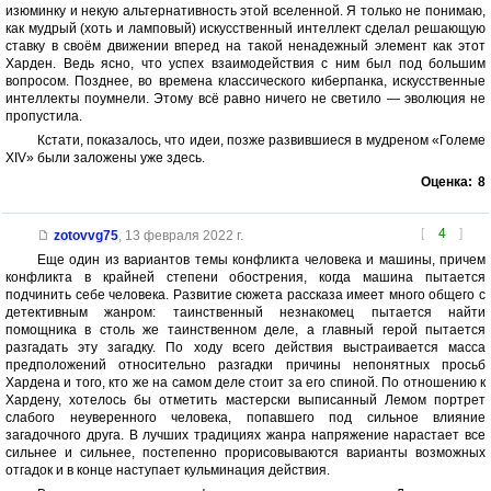
изюминку и некую альтернативность этой вселенной. Я только не понимаю,
как мудрый (хоть и ламповый) искусственный интеллект сделал решающую
ставку в своём движении вперед на такой ненадежный элемент как этот
Харден. Ведь ясно, что успех взаимодействия с ним был под большим
вопросом. Позднее, во времена классического киберпанка, искусственные
интеллекты поумнели. Этому всё равно ничего не светило — эволюция не
пропустила.
Кстати, показалось, что идеи, позже развившиеся в мудреном «Големе
XIV» были заложены уже здесь.
Оценка:
8
[
4
]
zotovvg75
,
13 февраля 2022 г.
Еще один из вариантов темы конфликта человека и машины, причем
конфликта в крайней степени обострения, когда машина пытается
подчинить себе человека. Развитие сюжета рассказа имеет много общего с
детективным жанром: таинственный незнакомец пытается найти
помощника в столь же таинственном деле, а главный герой пытается
разгадать эту загадку. По ходу всего действия выстраивается масса
предположений относительно разгадки причины непонятных просьб
Хардена и того, кто же на самом деле стоит за его спиной. По отношению к
Хардену, хотелось бы отметить мастерски выписанный Лемом портрет
слабого неуверенного человека, попавшего под сильное влияние
загадочного друга. В лучших традициях жанра напряжение нарастает все
сильнее и сильнее, постепенно прорисовываются варианты возможных
отгадок и в конце наступает кульминация действия.