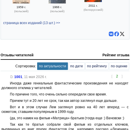
2011 г.
1959 г.
1966 г.
(белорусский)
(польский)
(польский)
страница всех изданий (13 шт.) >>
Отзывы читателей
Рейтинг отзыва
Сортировка:
по актуальности
по дате
по рейтингу
по оценке
[
2
]
1001
,
11 мая 2026 г.
Иногда даже гениальные фантастические произведения не находят
должного отклика у читателей.
По причине того, что очень сильно опередили свое время.
Причем тут и 20 лет не срок, так как автор заглянул еще дальше.
Вот и в этом случае Лем заглянул ровно на 40 лет вперед — с
сюжетом, ставшим популярным в 1999 году.
(да, это намек на фильм «Матрица» братьев (тогда еще :) Вачовски :)
Так как те братья собрали свой фильм из отдельных клочков,
вырванных из книг других фантастов (см., например рассказ «Лечение»