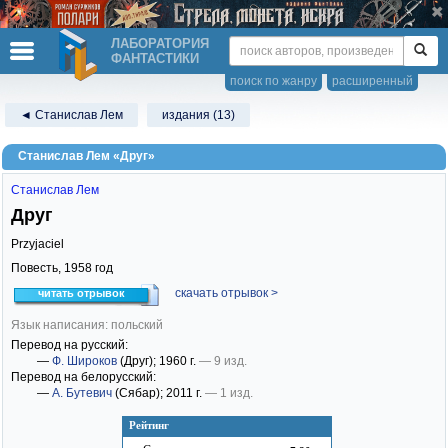
ЛАБОРАТОРИЯ
ФАНТАСТИКИ
поиск по жанру
расширенный
◄ Станислав Лем
издания (13)
Станислав Лем «Друг»
Станислав Лем
Друг
Przyjaciel
Повесть,
1958
год
скачать отрывок >
читать отрывок
Язык написания: польский
Перевод на русский:
—
Ф. Широков
(Друг)
; 1960 г.
— 9 изд.
Перевод на белорусский:
—
А. Бутевич
(Сябар)
; 2011 г.
— 1 изд.
Рейтинг