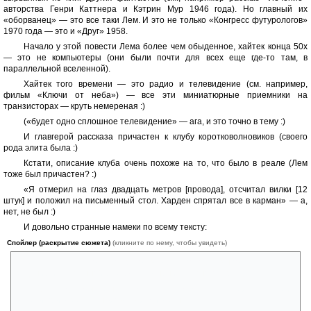
авторства Генри Каттнера и Кэтрин Мур 1946 года). Но главный их
«оборванец» — это все таки Лем. И это не только «Конгресс футурологов»
1970 года — это и «Друг» 1958.
Начало у этой повести Лема более чем обыденное, хайтек конца 50х
— это не компьютеры (они были почти для всех еще где-то там, в
параллельной вселенной).
Хайтек того времени — это радио и телевидение (см. например,
фильм «Ключи от неба») — все эти миниатюрные приемники на
транзисторах — круть немереная :)
(«будет одно сплошное телевидение» — ага, и это точно в тему :)
И главгерой рассказа причастен к клубу коротковолновиков (своего
рода элита была :)
Кстати, описание клуба очень похоже на то, что было в реале (Лем
тоже был причастен? :)
«Я отмерил на глаз двадцать метров [провода], отсчитал вилки [12
штук] и положил на письменный стол. Харден спрятал все в карман» — а,
нет, не был :)
И довольно странные намеки по всему тексту:
Спойлер (раскрытие сюжета)
(кликните по нему, чтобы увидеть)
«был менее, чем кто-либо другой в мире, способен выполнить
задание иностранной разведки» (мнение главного героя)
Ага, подглядываешь за мной, – подумал я, – вероятно, тебе
велели приобрести сноровку в радиотехнике