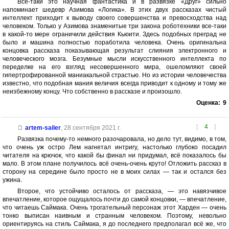
Все-таки это научная фантастика и в развязке «Друг» сильно
напоминает шедевр Азимова «Логика». В этих двух рассказах чистый
интеллект приходит к выводу своего совершенства и превосходства над
человеком. Только у Азимова знаменитые три закона роботехники все-таки
в какой-то мере ограничили действия Кьюити. Здесь подобных преград не
было и машина полностью поработила человека. Очень оригинальна
концовка рассказа показывающая результат слияния электронного и
человеческого мозга. Безумные мысли искусственного интеллекта по
переделке на его взгляд несовершенного мира, ошеломляют своей
гипертрофированной маниакальной страстью. Но из истории человечества
известно, что подобная мания величия всегда приводит к одному и тому же
неизбежному концу. Что собственно в рассказе и произошло.
Оценка:
9
[
4
]
artem-sailer
,
28 сентября 2021 г.
Развязка почему-то немного разочаровала, но дело тут, видимо, в том,
что очень уж остро Лем нагнетал интригу, настолько глубоко посадил
читателя на крючок, что какой бы финал ни придумал, всё показалось бы
мало. В этом плане получилось всё очень-очень круто! Отложить рассказ в
сторону на середине было просто не в моих силах — так и остался без
ужина.
Второе, что устойчиво осталось от рассказа, — это навязчивое
впечатление, которое ощущалось почти до самой концовки, — впечатление,
что читаешь Саймака. Очень трогательный персонаж этот Харден — очень
тонко выписан наивным и странным человеком. Поэтому, невольно
ориентируясь на стиль Саймака, я до последнего предполагал всё же, что