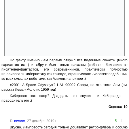
«попытался делать Хардену искусственное дыхание. Он был
холодный как лед» — умер в матрице — умер в реале. Как в кино :)
«Это была большая стратегическая игра, в которой одной из
сторон был я сам, а другой – совокупность всех возможных людей, то
есть так называемое человечество. Попеременно я совершал ходы
то за себя, то за него. Выбор оптимальной стратегии не представлял
бы трудности, если бы я хотел избавиться от человечества, но это не
входило в мои намерения. Я решил улучшить человечество. При этом
я не хотел уничтожить, то есть согласно принципу экономии средств,
я готов был делать это только в необходимых размерах» — не
буквально, но очень похоже на речь Архитектора :)
По факту именно Лем первым открыл все подобные сюжеты (много
вариантов их :) и «Друг» был только началом (забавно, большинство
писателей-фантастов, его современников, практически полностью
игнорировали кибернетику как таковую, ограничиваясь человекоподобными
во всех смыслах роботами, как Азимов, например :)
«2001: A Space Odyssey»? HAL 9000? Сорри, но это тоже Лем (см.
рассказ Лема «Молот», 1959 год)
Киберпанк как жанр? Двадцать лет спустя... и Кибериада —
прародитель его :)
Оценка:
10
[
6
]
nworm
,
27 декабря 2019 г.
Вкусно. Ламповость сегодня только добавляет ретро-флёра и особую