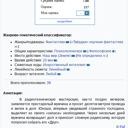
Средняя оценка:
7.80
Оценок:
217
Моя оценка:
-
подробнее
Жанрово-тематический классификатор:
Жанры/поджанры:
Фантастика
(
«Твёрдая» научная фантастика
)
Общие характеристики:
Психологическое
|
Философское
Место действия:
Наш мир (Земля)
(
Не определено
)
Время действия:
20 век
Сюжетные ходы:
Искусственный интеллект
Линейность сюжета:
Линейный
Возраст читателя:
Любой
Всего проголосовало:
39
Аннотация:
В радиотехническую мастерскую, как-то поздно вечером,
заявляется престарелый мужчина и просит десяток метров провода
и вилок в долг. Юноша, впервые увидевший странного господина,
выделяет из своего «запаса» необходимое. Через несколько дней
мужчина возвращает долг и приносит сложную радиосхему, которую
попросил собрать его «Друг».
©
Paf