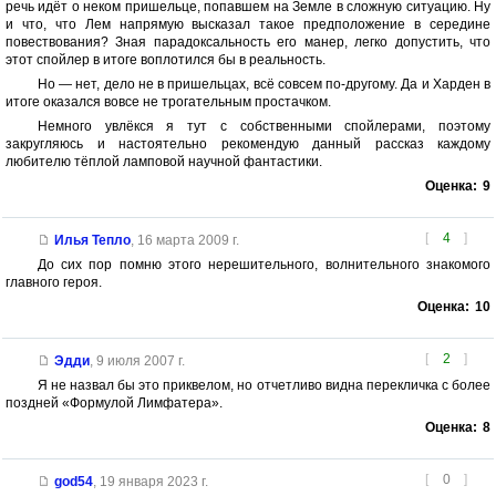
речь идёт о неком пришельце, попавшем на Земле в сложную ситуацию. Ну
и что, что Лем напрямую высказал такое предположение в середине
повествования? Зная парадоксальность его манер, легко допустить, что
этот спойлер в итоге воплотился бы в реальность.
Но — нет, дело не в пришельцах, всё совсем по-другому. Да и Харден в
итоге оказался вовсе не трогательным простачком.
Немного увлёкся я тут с собственными спойлерами, поэтому
закругляюсь и настоятельно рекомендую данный рассказ каждому
любителю тёплой ламповой научной фантастики.
Оценка:
9
[
4
]
Илья Тепло
,
16 марта 2009 г.
До сих пор помню этого нерешительного, волнительного знакомого
главного героя.
Оценка:
10
[
2
]
Эдди
,
9 июля 2007 г.
Я не назвал бы это приквелом, но отчетливо видна перекличка с более
поздней «Формулой Лимфатера».
Оценка:
8
[
0
]
god54
,
19 января 2023 г.