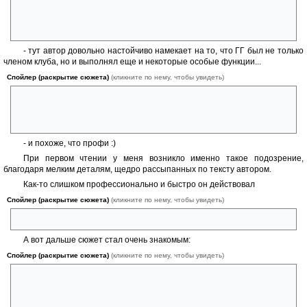
«Поскольку речь шла о вещах более серьезных, чем уважение к
подозрительности какого-то неизвестного чудака, я попробовал
подслушивать у дверей»
- тут автор довольно настойчиво намекает на то, что ГГ был не только
членом клуба, но и выполнял еще и некоторые особые функции...
Спойлер (раскрытие сюжета)
(кликните по нему, чтобы увидеть)
Мне удалось прочесть номер трансформатора: F 43017. Я все время
твердил про себя номер трансформатора, пока не почувствовал, что
не забуду его.
- и похоже, что профи :)
При первом чтении у меня возникло именно такое подозрение,
благодаря мелким деталям, щедро рассыпанных по тексту автором.
Как-то слишком профессионально и быстро он действовал
Спойлер (раскрытие сюжета)
(кликните по нему, чтобы увидеть)
«капстрана» (с) Наш человек? :)
А вот дальше сюжет стал очень знакомым:
Спойлер (раскрытие сюжета)
(кликните по нему, чтобы увидеть)
«Он лежал навзничь с широко открытыми глазами, из-под
запрокинутой головы выбегала черная нить», однако — подключение
к матрице с помощью кабеля