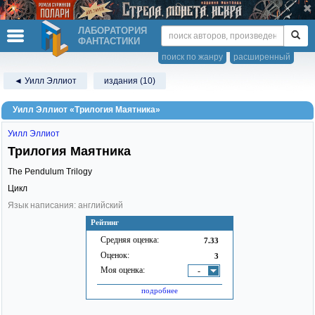
ЛАБОРАТОРИЯ
ФАНТАСТИКИ
поиск по жанру
расширенный
◄ Уилл Эллиот
издания (10)
Уилл Эллиот «Трилогия Маятника»
Уилл Эллиот
Трилогия Маятника
The Pendulum Trilogy
Цикл
Язык написания: английский
Рейтинг
Средняя оценка:
7.33
Оценок:
3
Моя оценка:
-
подробнее