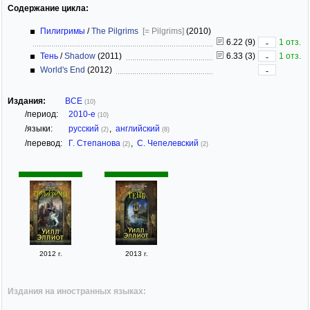
Содержание цикла:
Пилигримы
/
The Pilgrims
[= Pilgrims]
(2010)
6.22 (9)
1 отз.
-
Тень
/
Shadow
(2011)
6.33 (3)
1 отз.
-
World's End
(2012)
-
Издания:
ВСЕ
(10)
/период:
2010-е
(10)
/языки:
русский
,
английский
(2)
(8)
/перевод:
Г. Степанова
,
С. Чепелевский
(2)
(2)
2012 г.
2013 г.
Издания на иностранных языках: