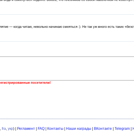
лятие — когда читаю, невольно начинаю смеяться :). Не так уж много есть таких «без
регистрированные посетители!
,
fra
,
укр
) |
Регламент
|
FAQ
|
Контакты
|
Наши награды
|
ВКонтакте
|
Telegram
|