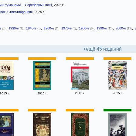
и и туманами… Серебряный век»
, 2025 г.
век. Стихотворения»
, 2025 г.
-е
,
1930-е
,
1940-е
,
1960-е
,
1970-е
,
1980-е
,
1990-е
,
2000-е
,
(1)
(2)
(1)
(2)
(1)
(6)
(12)
(13)
+ещё 45 изданий
2015 г.
2015 г.
2015 г.
2015 г.