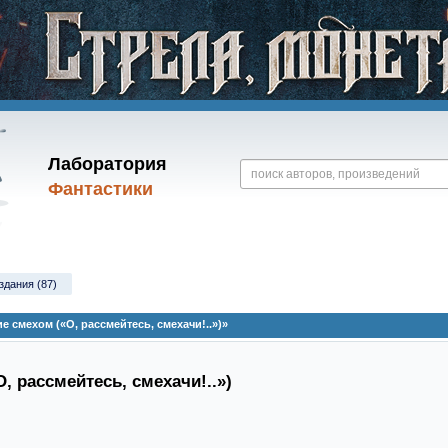
Лаборатория
Фантастики
здания (87)
 смехом («О, рассмейтесь, смехачи!..»)»
, рассмейтесь, смехачи!..»)