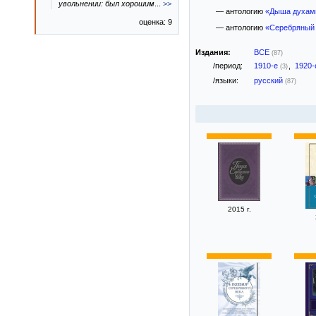
увольнении: был хорошим
...
>>
— антологию
«Дыша духам
оценка: 9
— антологию
«Серебряный 
Издания:
ВСЕ
(87)
/период:
1910-е
,
1920
(3)
/языки:
русский
(87)
2015 г.