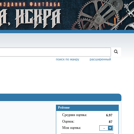
поиск по жанру
расширенный
Рейтинг
Средняя оценка:
6.97
Оценок:
87
Моя оценка:
-