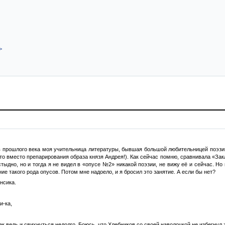
>
в прошлого века моя учительница литературы, бывшая большой любительницей поэзи
Это вместо препарирования образа князя Андрея!). Как сейчас помню, сравнивала «З
стыдно, но и тогда я не видел в «опусе №2» никакой поэзии, не вижу её и сейчас. Н
ие такого рода опусов. Потом мне надоело, и я бросил это занятие. А если бы нет?
нсика.
и-ка,
Так ведь и свихнуться недолго. Боюсь, что Хлебников со своей наволочкой не избегнул 