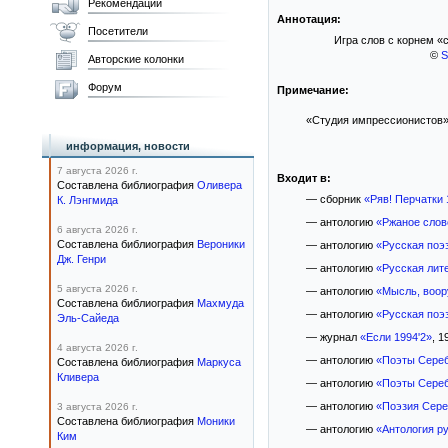
Рекомендации
Аннотация:
Посетители
Игра слов с корнем «
©
S
Авторские колонки
Форум
Примечание:
«Студия импрессионистов». П
информация, новости
7 августа 2026 г.
Входит в:
Составлена библиография
Оливера
— сборник
«Ряв! Перчатки 
К. Лэнгмида
— антологию
«Ржаное слов
6 августа 2026 г.
Составлена библиография
Вероники
— антологию
«Русская поэ
Дж. Генри
— антологию
«Русская лит
5 августа 2026 г.
— антологию
«Мысль, воо
Составлена библиография
Махмуда
— антологию
«Русская поэ
Эль-Сайеда
— журнал
«Если 1994'2»
, 1
4 августа 2026 г.
— антологию
«Поэты Сереб
Составлена библиография
Маркуса
Кливера
— антологию
«Поэты Сереб
— антологию
«Поэзия Сере
3 августа 2026 г.
Составлена библиография
Моники
— антологию
«Антология р
Ким