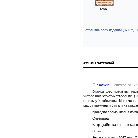
2009 г.
страница всех изданий (87 шт.) >
Отзывы читателей
Sawwin
,
8 августа 2016 г.
В конце шестидесятых годо
читала нам это стихотворение. (
в пользу Хлебникова. Мне очень 
массу времени и бумаги на создан
Крокодил сосманжерил хома
Слезоград!
Возрыдайте-ка ханты и манс
В лад.
Это я сочинял в 1967 году. 