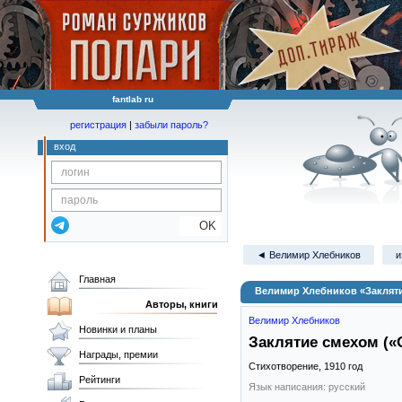
fantlab ru
регистрация
|
забыли пароль?
вход
OK
◄ Велимир Хлебников
и
Главная
Велимир Хлебников «Заклятие
Авторы, книги
Велимир Хлебников
Новинки и планы
Заклятие смехом («О
Награды, премии
Стихотворение,
1910
год
Рейтинги
Язык написания: русский