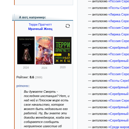
— антологию
«Поэзия Сере
— антологию
«Поэты Сереб
— антологию
«Лирика Сере
А вот, например:
— антологию
«Лирика Сере
Терри Пратчетт
— антологию
«Поэзия Сере
Мрачный Жнец
— антологию
«Лирика Сере
— антологию
«Поэзия Сере
— антологию
«Серебряный 
— антологию
«Поэзия Сере
— антологию
«Серебряный 
— антологию
«Поэзия Сере
2020
2024
2024
— антологию
«Поэзия Сере
Рейтинг:
8.6
(2666)
— антологию
«Поэты Сереб
primorec
:
— антологию
«Серебряный 
Вы думаете Смерть -
— антологию
«Серебряный 
последняя инстанция? Нет, и
над ней в Плоском мире есть
— антологию
«Поэзия Сере
свое начальство, которое
— антологию
«Серебряный 
может быть недовольно его
работой. Ну, Вы знаете эти
— антологию
«Серебряный 
доводы менеджеров, когда они
— антологию
«Серебряный 
собираются сообщить
неприятное известие об
— антологию
«Среди миров