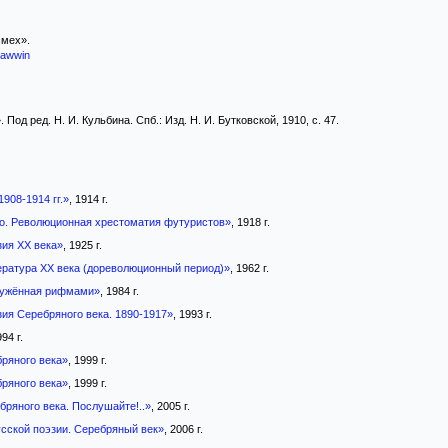
смех».
awwin
од ред. Н. И. Кульбина. Спб.: Изд. Н. И. Бутковской, 1910, с. 47.
1908-1914 гг.»
, 1914 г.
о. Революционная хрестоматия футуристов»
, 1918 г.
зия XX века»
, 1925 г.
ература XX века (дореволюционный период)»
, 1962 г.
ружённая рифмами»
, 1984 г.
зия Серебряного века. 1890-1917»
, 1993 г.
994 г.
ряного века»
, 1999 г.
ряного века»
, 1999 г.
бряного века. Послушайте!..»
, 2005 г.
усской поэзии. Серебряный век»
, 2006 г.