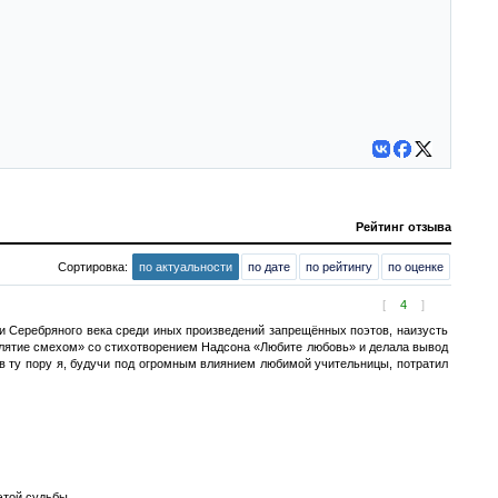
Рейтинг отзыва
Сортировка:
по актуальности
по дате
по рейтингу
по оценке
[
4
]
и Серебряного века среди иных произведений запрещённых поэтов, наизусть
аклятие смехом» со стихотворением Надсона «Любите любовь» и делала вывод
о в ту пору я, будучи под огромным влиянием любимой учительницы, потратил
этой судьбы.