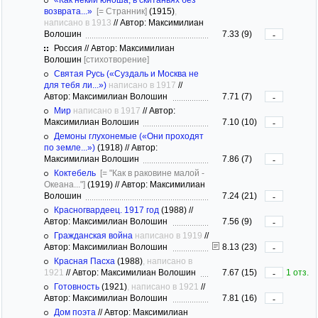
возврата...»
[= Странник]
(1915)
,
написано в 1913
//
Автор: Максимилиан
Волошин
7.33 (9)
-
Россия // Автор: Максимилиан
Волошин
[стихотворение]
Святая Русь («Суздаль и Москва не
для тебя ли...»)
написано в 1917
//
Автор: Максимилиан Волошин
7.71 (7)
-
Мир
написано в 1917
//
Автор:
Максимилиан Волошин
7.10 (10)
-
Демоны глухонемые («Они проходят
по земле...»)
(1918)
//
Автор:
Максимилиан Волошин
7.86 (7)
-
Коктебель
[= "Как в раковине малой -
Океана..."]
(1919)
//
Автор: Максимилиан
Волошин
7.24 (21)
-
Красногвардеец. 1917 год
(1988)
//
Автор: Максимилиан Волошин
7.56 (9)
-
Гражданская война
написано в 1919
//
Автор: Максимилиан Волошин
8.13 (23)
-
Красная Пасха
(1988)
, написано в
1921
//
Автор: Максимилиан Волошин
7.67 (15)
1 отз.
-
Готовность
(1921)
, написано в 1921
//
Автор: Максимилиан Волошин
7.81 (16)
-
Дом поэта
//
Автор: Максимилиан