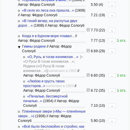
Автор: Фёдор Сологуб
5.50 (4)
-
«В село из леса она пришла...»
(1908)
//
Автор: Фёдор Сологуб
7.21 (19)
-
«В тихий вечер, на распутьи двух
дорог…»
(1908)
//
Автор: Фёдор Сологуб
7.73 (22)
-
Когда я в бурном море плавал...
//
Автор: Фёдор Сологуб
7.77 (13)
1 отз.
-
Гимны родине
//
Автор: Фёдор
Сологуб
6.69 (29)
-
«О, Русь, в тоске изнемогая…»
[=
«О Русь! В тоске изнемогая…»;
Родина («О Русь! В тоске
изнемогая…»)]
написано в 1903
//
Автор: Фёдор Сологуб
6.60 (35)
1 отз.
-
«Люблю я грусть твоих
просторов...»
написано в 1903
//
Автор: Фёдор Сологуб
6.72 (35)
1 отз.
-
«Печалью, бессмертной
печалью...»
(1904)
//
Автор: Фёдор
Сологуб
7.10 (10)
-
Пленённые звери («Мы — пленённые
звери…»)
(1908)
//
Автор: Фёдор
Сологуб
5.90 (10)
-
«Всё было беспокойно и стройно, как