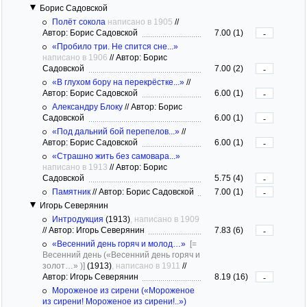
Борис Садовской
Полёт сокола
написано в 1905
//
Автор: Борис Садовской
7.00 (1)
-
«Пробило три. Не спится сне...»
написано в 1906
//
Автор: Борис
Садовской
7.00 (2)
-
«В глухом бору на перекрёстке...»
//
Автор: Борис Садовской
6.00 (1)
-
Александру Блоку
//
Автор: Борис
Садовской
6.00 (1)
-
«Под дальний бой перепелов...»
//
Автор: Борис Садовской
6.00 (1)
-
«Страшно жить без самовара...»
написано в 1913
//
Автор: Борис
Садовской
5.75 (4)
-
Памятник
//
Автор: Борис Садовской
7.00 (1)
-
Игорь Северянин
Интродукция
(1913)
, написано в 1909
//
Автор: Игорь Северянин
7.83 (6)
-
«Весенний день горяч и молод…»
[=
Весенний день («Весенний день горяч и
золот…» )]
(1913)
, написано в 1911
//
Автор: Игорь Северянин
8.19 (16)
-
Мороженое из сирени («Мороженое
из сирени! Мороженое из сирени!..»)