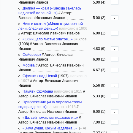
Иванович Иванов
5.00 (4)
-
Долина — храм («Звезда зажглась
над сизой пеленой…»)
//
Автор:
Вячеслав Иванович Иванов
5.00 (2)
-
Нищ и светел («Млея в сумеречной
лени, бледный день...»)
написано в 1906
//
Автор: Вячеслав Иванович Иванов
6.00 (1)
-
«Обнищало листье златое...»
[= Улов]
(1908)
//
Автор: Вячеслав Иванович
Иванов
4.83 (6)
-
Фейерверк
//
Автор: Вячеслав
Иванович Иванов
6.00 (1)
-
Москва
//
Автор: Вячеслав Иванович
Иванов
6.67 (3)
-
Сфинксы над Невой
(1907)
, написано
в 1907
//
Автор: Вячеслав Иванович
Иванов
5.56 (9)
-
Памяти Скрябина
написано в 1915
//
Автор: Вячеслав Иванович Иванов
5.33 (6)
-
Приближение («На мировом стоим
водоразделе...»)
написано в 1918
//
Автор: Вячеслав Иванович Иванов
6.00 (1)
-
«Да, сей пожар мы поджигали...»
//
Автор: Вячеслав Иванович Иванов
7.00 (1)
-
«Зима души. Косым издалека...»
[= VI
]
//
Автор: Вячеслав Иванович Иванов
7.27 (11)