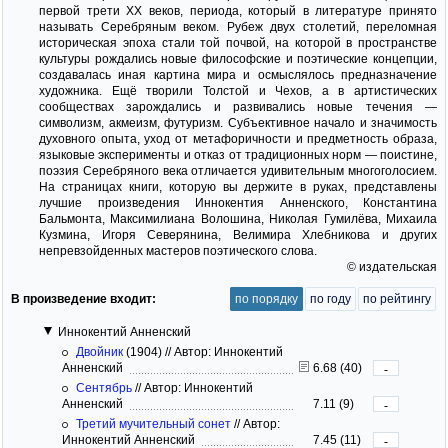
первой трети XX веков, периода, который в литературе принято
называть Серебряным веком. Рубеж двух столетий, переломная
историческая эпоха стали той почвой, на которой в пространстве
культуры рождались новые философские и поэтические концепции,
создавалась иная картина мира и осмыслялось предназначение
художника. Ещё творили Толстой и Чехов, а в артистических
сообществах зарождались и развивались новые течения —
символизм, акмеизм, футуризм. Субъективное начало и значимость
духовного опыта, уход от метафоричности и предметность образа,
языковые эксперименты и отказ от традиционных норм — поистине,
поэзия Серебряного века отличается удивительным многоголосием.
На страницах книги, которую вы держите в руках, представлены
лучшие произведения Иннокентия Анненского, Константина
Бальмонта, Максимилиана Волошина, Николая Гумилёва, Михаила
Кузмина, Игоря Северянина, Велимира Хлебникова и других
непревзойденных мастеров поэтического слова.
© издательская
В произведение входит:
по порядку
по году
по рейтингу
Иннокентий Анненский
Двойник
(1904)
//
Автор: Иннокентий
Анненский
6.68 (40)
-
Сентябрь
//
Автор: Иннокентий
Анненский
7.11 (9)
-
Третий мучительный сонет
//
Автор:
Иннокентий Анненский
7.45 (11)
-