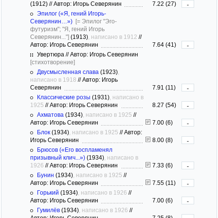
(1912)
//
Автор: Игорь Северянин
7.22 (27)
-
Эпилог («Я, гений Игорь-
Северянин…»)
[= Эпилог "Эго-
футуризм"; "Я, гений Игорь
Северянин..."]
(1913)
, написано в 1912
//
Автор: Игорь Северянин
7.64 (41)
-
Увертюра // Автор: Игорь Северянин
[стихотворение]
Двусмысленная слава
(1923)
,
написано в 1918
//
Автор: Игорь
Северянин
7.91 (11)
-
Классические розы
(1931)
, написано в
1925
//
Автор: Игорь Северянин
8.27 (54)
-
Ахматова
(1934)
, написано в 1925
//
Автор: Игорь Северянин
7.00 (6)
-
Блок
(1934)
, написано в 1925
//
Автор:
Игорь Северянин
8.00 (8)
-
Брюсов («Его воспламенял
призывный клич...»)
(1934)
, написано в
1926
//
Автор: Игорь Северянин
7.33 (6)
-
Бунин
(1934)
, написано в 1925
//
Автор: Игорь Северянин
7.55 (11)
-
Горький
(1934)
, написано в 1926
//
Автор: Игорь Северянин
7.00 (6)
-
Гумилёв
(1934)
, написано в 1926
//
Автор: Игорь Северянин
7.25 (8)