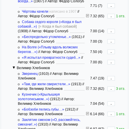
всегда...»
(1907)
//
Автор: Фёдор Сологуб
7.71 (7)
-
Чёртовы качели
написано в 1907
//
Автор: Фёдор Сологуб
7.32 (65)
1 отз.
-
Собака седого короля («Когда я был
собакой...»)
[= Когда я был собакой]
(1908)
//
Автор: Фёдор Сологуб
7.00 (14)
-
«Беспредельно утомленье...»
(1911)
//
Автор: Фёдор Сологуб
7.00 (3)
-
На Волге («Плыву вдоль волжских
берегов…»)
//
Автор: Фёдор Сологуб
7.50 (4)
-
«Я испытал превратности судеб...»
//
Автор: Фёдор Сологуб
7.00 (6)
-
Велимир Хлебников
Зверинец
(1910)
//
Автор: Велимир
Хлебников
7.47 (19)
-
«Там, где жили свиристели...»
(1913)
//
Автор: Велимир Хлебников
7.32 (62)
3 отз.
-
Кузнечик («Крылышкуя
золотописьмом...»)
(1912)
//
Автор:
Велимир Хлебников
7.04 (54)
-
«Бобэоби пелись губы…»
(1912)
//
Автор: Велимир Хлебников
6.14 (66)
1 отз.
-
Заклятие смехом («О, рассмейтесь,
смехачи!..»)
(1910)
//
Автор: Велимир
Хлебников
6.97 (87)
2 отз.