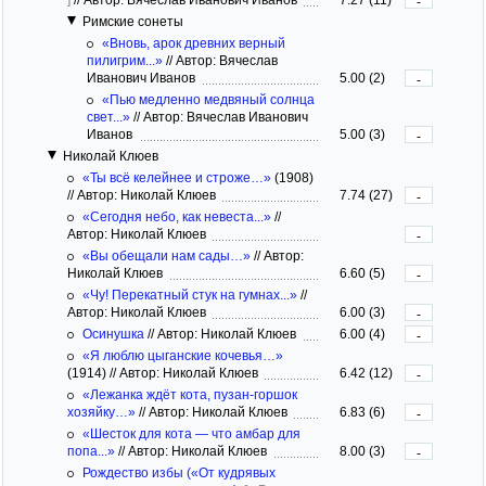
-
Римские сонеты
«Вновь, арок древних верный
пилигрим...»
//
Автор: Вячеслав
Иванович Иванов
5.00 (2)
-
«Пью медленно медвяный солнца
свет...»
//
Автор: Вячеслав Иванович
Иванов
5.00 (3)
-
Николай Клюев
«Ты всё келейнее и строже…»
(1908)
//
Автор: Николай Клюев
7.74 (27)
-
«Сегодня небо, как невеста...»
//
Автор: Николай Клюев
-
«Вы обещали нам сады…»
//
Автор:
Николай Клюев
6.60 (5)
-
«Чу! Перекатный стук на гумнах...»
//
Автор: Николай Клюев
6.00 (3)
-
Осинушка
//
Автор: Николай Клюев
6.00 (4)
-
«Я люблю цыганские кочевья…»
(1914)
//
Автор: Николай Клюев
6.42 (12)
-
«Лежанка ждёт кота, пузан-горшок
хозяйку…»
//
Автор: Николай Клюев
6.83 (6)
-
«Шесток для кота — что амбар для
попа...»
//
Автор: Николай Клюев
8.00 (3)
-
Рождество избы («От кудрявых