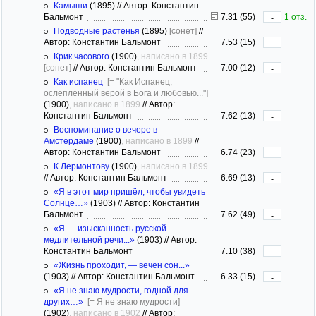
Камыши
(1895)
//
Автор: Константин
Бальмонт
7.31 (55)
1 отз.
-
Подводные растенья
(1895)
[сонет]
//
Автор: Константин Бальмонт
7.53 (15)
-
Крик часового
(1900)
, написано в 1899
[сонет]
//
Автор: Константин Бальмонт
7.00 (12)
-
Как испанец
[= "Как Испанец,
ослепленный верой в Бога и любовью..."]
(1900)
, написано в 1899
//
Автор:
Константин Бальмонт
7.62 (13)
-
Воспоминание о вечере в
Амстердаме
(1900)
, написано в 1899
//
Автор: Константин Бальмонт
6.74 (23)
-
К Лермонтову
(1900)
, написано в 1899
//
Автор: Константин Бальмонт
6.69 (13)
-
«Я в этот мир пришёл, чтобы увидеть
Солнце…»
(1903)
//
Автор: Константин
Бальмонт
7.62 (49)
-
«Я — изысканность русской
медлительной речи...»
(1903)
//
Автор:
Константин Бальмонт
7.10 (38)
-
«Жизнь проходит, — вечен сон...»
(1903)
//
Автор: Константин Бальмонт
6.33 (15)
-
«Я не знаю мудрости, годной для
других…»
[= Я не знаю мудрости]
(1902)
, написано в 1902
//
Автор: