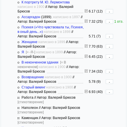
К портрету М. Ю. Лермонтова
написано в 1900
//
Автор: Валерий
Брюсов
6.17 (12)
-
Ассаргадон
(1899)
, написано в 1897
//
Автор: Валерий Брюсов
7.32 (25)
1 отз.
-
Психея («Что чувствовала ты, Психея,
в оный день...»)
написано в 1898
//
Автор: Валерий Брюсов
5.71 (7)
-
Женщине
написано в 1899
//
Автор:
Валерий Брюсов
7.70 (63)
-
Я
[= -Я-]
написано в 1899
//
Автор:
Валерий Брюсов
6.45 (22)
-
В неконченном здании
[= В
неконченом]
написано в 1900
//
Автор:
Валерий Брюсов
7.34 (32)
-
Возвращение
написано в 1900
//
Автор: Валерий Брюсов
5.78 (9)
-
Старый викинг
написано в 1900
//
Автор: Валерий Брюсов
6.93 (40)
-
Работа // Автор: Валерий Брюсов
[стихотворение]
Наполеон // Автор: Валерий Брюсов
[стихотворение]
Каменщик // Автор: Валерий Брюсов
[стихотворение]