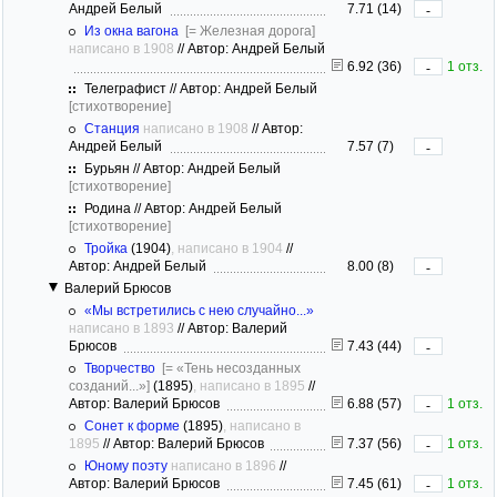
Андрей Белый
7.71 (14)
-
Из окна вагона
[= Железная дорога]
написано в 1908
//
Автор: Андрей Белый
6.92 (36)
1 отз.
-
Телеграфист // Автор: Андрей Белый
[стихотворение]
Станция
написано в 1908
//
Автор:
Андрей Белый
7.57 (7)
-
Бурьян // Автор: Андрей Белый
[стихотворение]
Родина // Автор: Андрей Белый
[стихотворение]
Тройка
(1904)
, написано в 1904
//
Автор: Андрей Белый
8.00 (8)
-
Валерий Брюсов
«Мы встретились с нею случайно...»
написано в 1893
//
Автор: Валерий
Брюсов
7.43 (44)
-
Творчество
[= «Тень несозданных
созданий...»]
(1895)
, написано в 1895
//
Автор: Валерий Брюсов
6.88 (57)
1 отз.
-
Сонет к форме
(1895)
, написано в
1895
//
Автор: Валерий Брюсов
7.37 (56)
1 отз.
-
Юному поэту
написано в 1896
//
Автор: Валерий Брюсов
7.45 (61)
1 отз.
-