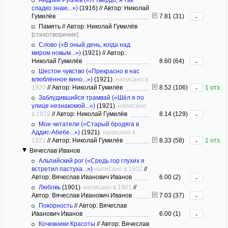
сладко знаю...»)
(1916)
//
Автор: Николай
Гумилёв
7.81 (31)
-
Память // Автор: Николай Гумилёв
[стихотворение]
Слово («В оный день, когда над
миром новым...»)
(1921)
//
Автор:
Николай Гумилёв
8.60 (64)
-
Шестое чувство («Прекрасно в нас
влюблённое вино...»)
(1921)
, написано в
1920
//
Автор: Николай Гумилёв
8.52 (106)
1 отз.
-
Заблудившийся трамвай («Шёл я по
улице незнакомой...»)
(1921)
, написано
в 1919
//
Автор: Николай Гумилёв
8.14 (129)
-
Мои читатели («Старый бродяга в
Аддис-Абебе...»)
(1921)
, написано в
1921
//
Автор: Николай Гумилёв
8.33 (58)
1 отз.
-
Вячеслав Иванов
Альпийский рог («Средь гор глухих я
встретил пастуха...»)
написано в 1902
//
Автор: Вячеслав Иванович Иванов
6.00 (2)
-
Любовь
(1901)
, написано в 1901
//
Автор: Вячеслав Иванович Иванов
7.03 (37)
-
Покорность
//
Автор: Вячеслав
Иванович Иванов
6.00 (1)
-
Кочевники Красоты
//
Автор: Вячеслав