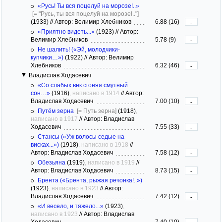
«Русь! Ты вся поцелуй на морозе!..»
[= "Русь, ты вся поцелуй на морозе!.."]
(1933)
//
Автор: Велимир Хлебников
6.88 (16)
-
«Приятно видеть...»
(1923)
//
Автор:
Велимир Хлебников
5.78 (9)
-
Не шалить! («Эй, молодчики-
купчики…»)
(1922)
//
Автор: Велимир
Хлебников
6.32 (46)
-
Владислав Ходасевич
«Со слабых век сгоняя смутный
сон…»
(1916)
, написано в 1914
//
Автор:
Владислав Ходасевич
7.00 (10)
-
Путём зерна
[= Путь зерна]
(1918)
,
написано в 1917
//
Автор: Владислав
Ходасевич
7.55 (33)
-
Стансы («Уж волосы седые на
висках...»)
(1918)
, написано в 1918
//
Автор: Владислав Ходасевич
7.58 (12)
-
Обезьяна
(1919)
, написано в 1919
//
Автор: Владислав Ходасевич
8.73 (15)
-
Брента («Брента, рыжая речонка!..»)
(1923)
, написано в 1923
//
Автор:
Владислав Ходасевич
7.42 (12)
-
«И весело, и тяжело...»
(1923)
,
написано в 1923
//
Автор: Владислав
Ходасевич
7.40 (10)