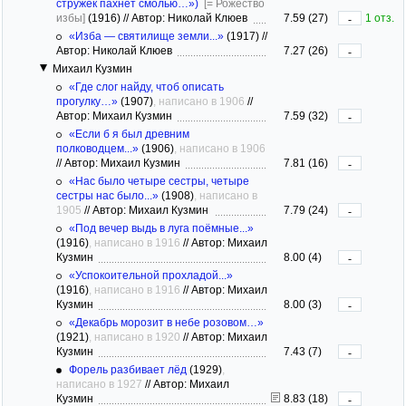
стружек пахнет смолью…»)
[= Рожество
избы]
(1916)
//
Автор: Николай Клюев
7.59 (27)
1 отз.
-
«Изба — святилище земли...»
(1917)
//
Автор: Николай Клюев
7.27 (26)
-
Михаил Кузмин
«Где слог найду, чтоб описать
прогулку…»
(1907)
, написано в 1906
//
Автор: Михаил Кузмин
7.59 (32)
-
«Если б я был древним
полководцем...»
(1906)
, написано в 1906
//
Автор: Михаил Кузмин
7.81 (16)
-
«Нас было четыре сестры, четыре
сестры нас было...»
(1908)
, написано в
1905
//
Автор: Михаил Кузмин
7.79 (24)
-
«Под вечер выдь в луга поёмные...»
(1916)
, написано в 1916
//
Автор: Михаил
Кузмин
8.00 (4)
-
«Успокоительной прохладой...»
(1916)
, написано в 1916
//
Автор: Михаил
Кузмин
8.00 (3)
-
«Декабрь морозит в небе розовом…»
(1921)
, написано в 1920
//
Автор: Михаил
Кузмин
7.43 (7)
-
Форель разбивает лёд
(1929)
,
написано в 1927
//
Автор: Михаил
Кузмин
8.83 (18)
-