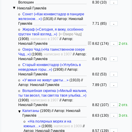
Волошин
8.30 (10)
-
Николай Гумилёв
Сонет («Как конквистадор в панцире
железном…»)
(1918)
//
Автор: Николай
Гумилёв
7.71 (85)
-
Жираф («Сегодня, я вижу, особенно
грустен твой взгляд...»)
[= Озеро Чад]
(1908)
, написано в 1907
//
Автор:
Николай Гумилёв
8.62 (174)
2 отз.
-
Озеро Чад («На таинственном озере
Чад...»)
(1908)
, написано в 1907
//
Автор:
Николай Гумилёв
8.49 (74)
-
Старый конквистадор («Углубясь в
неведомые горы...»)
(1908)
//
Автор:
Николай Гумилёв
8.02 (53)
-
«У меня не живут цветы…»
(1910)
//
Автор: Николай Гумилёв
7.89 (37)
-
Волшебная скрипка («Милый мальчик,
ты так весел, так светла твоя улыбка...»)
(1908)
, написано в 1907
//
Автор:
Николай Гумилёв
8.82 (107)
2 отз.
-
Капитаны
(1909)
//
Автор: Николай
Гумилёв
8.63 (130)
3 отз.
-
«На полярных морях и на
южных…»
(1909)
, написано в 1909
//
Автор: Николай Гумилёв
8.57 (139)
-