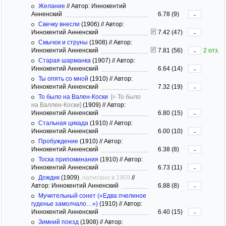
Желание
//
Автор: Иннокентий
Анненский
6.78 (9)
-
Свечку внесли
(1906)
//
Автор:
Иннокентий Анненский
7.42 (47)
-
Смычок и струны
(1908)
//
Автор:
Иннокентий Анненский
7.81 (56)
2 отз.
-
Старая шарманка
(1907)
//
Автор:
Иннокентий Анненский
6.64 (14)
-
Ты опять со мной
(1910)
//
Автор:
Иннокентий Анненский
7.32 (19)
-
То было на Вален-Коски
[= То было
на Валлен-Коски]
(1909)
//
Автор:
Иннокентий Анненский
6.80 (15)
-
Стальная цикада
(1910)
//
Автор:
Иннокентий Анненский
6.00 (10)
-
Пробуждение
(1910)
//
Автор:
Иннокентий Анненский
6.38 (8)
-
Тоска припоминания
(1910)
//
Автор:
Иннокентий Анненский
6.73 (11)
-
Дождик
(1909)
, написано в 1909
//
Автор: Иннокентий Анненский
6.88 (8)
-
Мучительный сонет («Едва пчелиное
гуденье замолчало…»)
(1910)
//
Автор:
Иннокентий Анненский
6.40 (15)
-
Зимний поезд
(1908)
//
Автор: