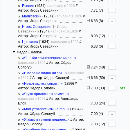
-
Есенин
(1934)
, написано в 1926
//
Автор: Игорь Северянин
7.71 (7)
-
Маяковский
(1934)
, написано в 1926
//
Автор: Игорь Северянин
6.88 (8)
-
Игорь-Северянин
[= Игорь
Северянин]
(1934)
, написано в 1926
//
Автор: Игорь Северянин
8.08 (12)
-
Цветаева
(1934)
, написано в 1926
//
Автор: Игорь Северянин
6.33 (6)
-
Фёдор Сологуб
«Я — бог таинственного мира...»
написано в 1896
//
Автор: Фёдор
Сологуб
7.24 (48)
-
«В поле не видно ни зги…»
написано
в 1897
//
Автор: Фёдор Сологуб
6.66 (50)
-
«Недотыкомка серая…»
(1899)
//
Автор: Фёдор Сологуб
7.00 (33)
1 отз.
-
«Я ухо приложил к земле…»
написано в 1907
//
Автор: Александр
Блок
7.33 (24)
-
«Моя усталость выше гор...»
(1904)
//
Автор: Фёдор Сологуб
7.00 (4)
-
«Я живу в тёмной пещере...»
//
Автор:
Фёдор Сологуб
7.08 (12)
-
«Оргийное безумие в вине...»
(1904)
//