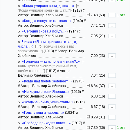
-
«Когда умирают кони, дышат...»
[=
"Когда умирают кони - дышат..."]
(1913)
//
Автор: Велимир Хлебников
7.48 (63)
1 отз.
-
«Как два согнутые кинжала...»
(1940)
//
Автор: Велимир Хлебников
7.41 (17)
-
«Сегодня снова я пойду...»
(1914)
//
Автор: Велимир Хлебников
7.05 (21)
-
Числа («Я всматриваюсь в вас, о,
числа...»)
[= "Я вслушиваюсь в вас,
запах числа..."]
(1913)
//
Автор: Велимир
Хлебников
7.09 (23)
-
«Гонимый — кем, почём я знаю?..»
[=
Конь Пржевальского; "Гонимый кем,
почём я знаю..."]
(1912)
//
Автор:
Велимир Хлебников
7.04 (25)
-
«Когда над полем зеленеет...»
(1975)
//
Автор: Велимир Хлебников
6.84 (37)
-
«Ни хрупкие тени Японии...»
(1916)
//
Автор: Велимир Хлебников
6.88 (16)
-
«Усадьба ночью, чингисхань!..»
(1916)
//
Автор: Велимир Хлебников
6.67 (18)
-
«Годы, люди и народы...»
(1924)
//
Автор: Велимир Хлебников
8.29 (31)
-
«Свобода приходит нагая…»
(1917)
//
Автор: Велимир Хлебников
7.39 (36)
1 отз.
-