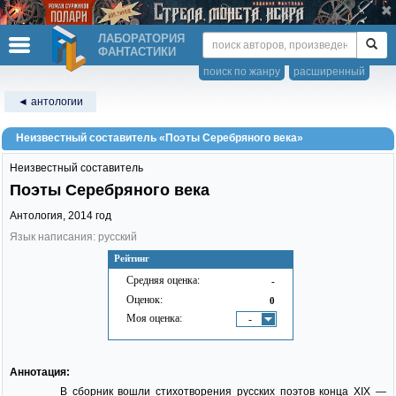
ЛАБОРАТОРИЯ
ФАНТАСТИКИ
поиск по жанру
расширенный
◄ антологии
Неизвестный составитель «Поэты Серебряного века»
Неизвестный составитель
Поэты Серебряного века
Антология,
2014
год
Язык написания: русский
Рейтинг
Средняя оценка:
-
Оценок:
0
Моя оценка:
-
Аннотация:
В сборник вошли стихотворения русских поэтов конца XIX —