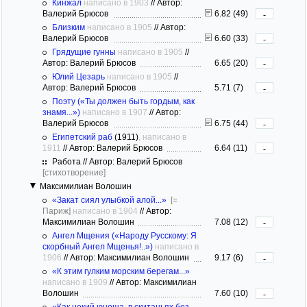
Кинжал
написано в 1903
//
Автор:
Валерий Брюсов
6.82 (49)
-
Близким
написано в 1905
//
Автор:
Валерий Брюсов
6.60 (33)
-
Грядущие гунны
написано в 1905
//
Автор: Валерий Брюсов
6.65 (20)
-
Юлий Цезарь
написано в 1905
//
Автор: Валерий Брюсов
5.71 (7)
-
Поэту («Ты должен быть гордым, как
знамя...»)
написано в 1907
//
Автор:
Валерий Брюсов
6.75 (44)
-
Египетский раб
(1911)
, написано в
1911
//
Автор: Валерий Брюсов
6.64 (11)
-
Работа // Автор: Валерий Брюсов
[стихотворение]
Максимилиан Волошин
«Закат сиял улыбкой алой...»
[=
Париж]
написано в 1904
//
Автор:
Максимилиан Волошин
7.08 (12)
-
Ангел Мщения («Народу Русскому: Я
скорбный Ангел Мщенья!..»)
написано в
1906
//
Автор: Максимилиан Волошин
9.17 (6)
-
«К этим гулким морским берегам...»
написано в 1909
//
Автор: Максимилиан
Волошин
7.60 (10)
-
«Как некий юноша, в скитаньях без