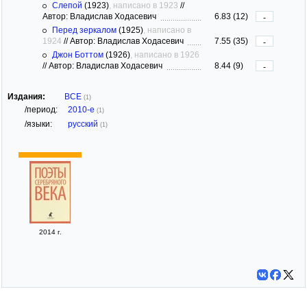
Слепой
(1923)
, написано в 1923
//
Автор: Владислав Ходасевич
6.83 (12)
-
Перед зеркалом
(1925)
, написано в
1924
//
Автор: Владислав Ходасевич
7.55 (35)
-
Джон Боттом
(1926)
, написано в 1926
//
Автор: Владислав Ходасевич
8.44 (9)
-
Издания:
ВСЕ
(1)
/период:
2010-е
(1)
/языки:
русский
(1)
2014 г.