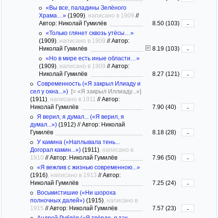
«Вы все, паладины Зелёного
Храма…»
(1909)
, написано в 1909
//
Автор: Николай Гумилёв
8.50 (103)
-
«Только глянет сквозь утёсы…»
(1909)
, написано в 1909
//
Автор:
Николай Гумилёв
8.19 (103)
-
«Но в мире есть иные области…»
(1909)
, написано в 1909
//
Автор:
Николай Гумилёв
8.27 (121)
-
Современность («Я закрыл Илиаду и
сел у окна...»)
[= «Я закрыл Иллиаду...»]
(1911)
, написано в 1911
//
Автор:
Николай Гумилёв
7.90 (40)
-
Я верил, я думал... («Я верил, я
думал...»)
(1912)
//
Автор: Николай
Гумилёв
8.18 (28)
-
У камина («Наплывала тень...
Догорал камин...»)
(1911)
, написано в
1910
//
Автор: Николай Гумилёв
7.96 (50)
-
«Я вежлив с жизнью современною...»
(1916)
, написано в 1913
//
Автор:
Николай Гумилёв
7.25 (24)
-
Восьмистишие («Ни шороха
полночных далей»)
(1915)
, написано в
1915
//
Автор: Николай Гумилёв
7.57 (23)
-
Андрей Рублёв («Я твёрдо, я так