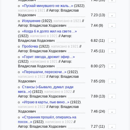
-
«Пускай минувшего не жаль...»
(1922)
,
написано в 1921
//
Автор: Владислав
Ходасевич
7.23 (13)
-
Искушение
(1922)
, написано в 1921
//
Автор: Владислав Ходасевич
7.44 (9)
-
«Когда б я долго жил на свете…»
(1922)
, написано в 1921
//
Автор:
Владислав Ходасевич
6.82 (11)
-
Пробочка
(1922)
, написано в 1921
//
Автор: Владислав Ходасевич
7.45 (11)
-
«Горит звезда, дрожит эфир…»
(1922)
, написано в 1921
//
Автор:
Владислав Ходасевич
8.00 (27)
-
«Перешагни, перескочи...»
(1922)
,
написано в 1922
//
Автор: Владислав
Ходасевич
7.65 (20)
-
Стансы («Бывало, думал: ради
мига...»)
(1922)
, написано в 1922
//
Автор: Владислав Ходасевич
7.69 (13)
-
«Играю в карты, пью вино...»
(1922)
,
написано в 1922
//
Автор: Владислав
Ходасевич
7.46 (24)
-
«Странник прошёл, опираясь на
посох...»
(1922)
, написано в 1922
//
Автор: Владислав Ходасевич
7.27 (11)
-