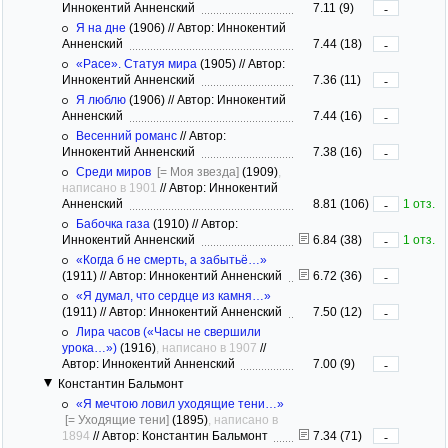
Иннокентий Анненский
7.11 (9)
-
Я на дне
(1906)
//
Автор: Иннокентий
Анненский
7.44 (18)
-
«Расе». Статуя мира
(1905)
//
Автор:
Иннокентий Анненский
7.36 (11)
-
Я люблю
(1906)
//
Автор: Иннокентий
Анненский
7.44 (16)
-
Весенний романс
//
Автор:
Иннокентий Анненский
7.38 (16)
-
Среди миров
[= Моя звезда]
(1909)
,
написано в 1901
//
Автор: Иннокентий
Анненский
8.81 (106)
1 отз.
-
Бабочка газа
(1910)
//
Автор:
Иннокентий Анненский
6.84 (38)
1 отз.
-
«Когда б не смерть, а забытьё…»
(1911)
//
Автор: Иннокентий Анненский
6.72 (36)
-
«Я думал, что сердце из камня…»
(1911)
//
Автор: Иннокентий Анненский
7.50 (12)
-
Лира часов («Часы не свершили
урока…»)
(1916)
, написано в 1907
//
Автор: Иннокентий Анненский
7.00 (9)
-
Константин Бальмонт
«Я мечтою ловил уходящие тени…»
[= Уходящие тени]
(1895)
, написано в
1894
//
Автор: Константин Бальмонт
7.34 (71)
-