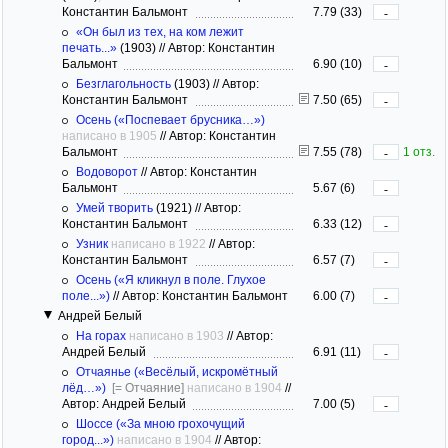
Константин Бальмонт
7.79 (33)
-
«Он был из тех, на ком лежит
печать...»
(1903)
//
Автор: Константин
Бальмонт
6.90 (10)
-
Безглагольность
(1903)
//
Автор:
Константин Бальмонт
7.50 (65)
-
Осень («Поспевает брусника…»)
написано в 1905
//
Автор: Константин
Бальмонт
7.55 (78)
1 отз.
-
Водоворот
//
Автор: Константин
Бальмонт
5.67 (6)
-
Умей творить
(1921)
//
Автор:
Константин Бальмонт
6.33 (12)
-
Узник
написано в 1922
//
Автор:
Константин Бальмонт
6.57 (7)
-
Осень («Я кликнул в поле. Глухое
поле...»)
//
Автор: Константин Бальмонт
6.00 (7)
-
Андрей Белый
На горах
написано в 1903
//
Автор:
Андрей Белый
6.91 (11)
-
Отчаянье («Весёлый, искромётный
лёд…»)
[= Отчаяние]
написано в 1904
//
Автор: Андрей Белый
7.00 (5)
-
Шоссе («За мною грохочущий
город...»)
написано в 1904
//
Автор: