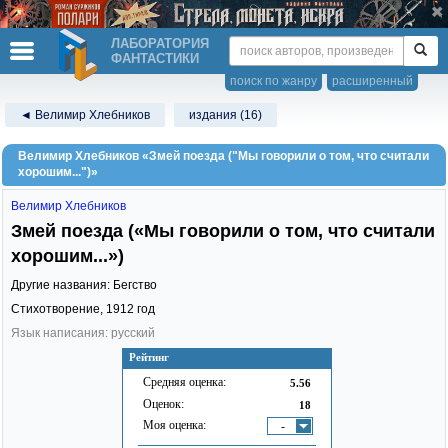
ЛАБОРАТОРИЯ
ФАНТАСТИКИ
поиск по жанру
расширенный
◄ Велимир Хлебников
издания (16)
Велимир Хлебников «Змей поезда ("Мы говорили о том, что считали
хорошим...")»
Велимир Хлебников
Змей поезда («Мы говорили о том, что считали
хорошим...»)
Другие названия: Бегство
Стихотворение,
1912
год
Язык написания: русский
Рейтинг
Средняя оценка:
5.56
Оценок:
18
Моя оценка:
-