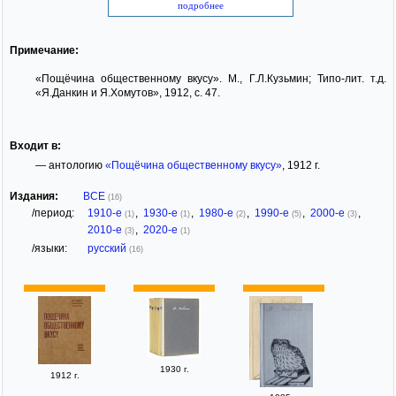
подробнее
Примечание:
«Пощёчина общественному вкусу». М., Г.Л.Кузьмин; Типо-лит. т.д.
«Я.Данкин и Я.Хомутов», 1912, с. 47.
Входит в:
— антологию
«Пощёчина общественному вкусу»
, 1912 г.
Издания:
ВСЕ
(16)
/период:
1910-е
,
1930-е
,
1980-е
,
1990-е
,
2000-е
,
(1)
(1)
(2)
(5)
(3)
2010-е
,
2020-е
(3)
(1)
/языки:
русский
(16)
1930 г.
1912 г.