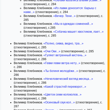
Велимир Хлебников.
«Облаки казались алыми усами...»
(стихотворение), с. 284
Велимир Хлебников.
«Из лавки доносится: барыш с
нами...»
(стихотворение), с. 284
Велимир Хлебников.
«Вечер. Тени...»
(стихотворение), с.
285
Велимир Хлебников.
«Мы в одеждах сомнений...»
(стихотворение), с.285
Велимир Хлебников.
«Собачка машет хвостиком, лает...»
(стихотворение), с. 285
Велимир Хлебников.
«Полно, сивка, видно, тра...»
(стихотворение), с. 285
Велимир Хлебников.
«Очи Оки...»
(стихотворение), с. 285
Велимир Хлебников.
«Гуляет ветренный кистень...»
(стихотворение), с. 286
Велимир Хлебников.
«Гевки гевки ветра нету...»
(стихотворение),
с. 286
Велимир Хлебников.
«Ты богиня молодёжи...»
(стихотворение), с.
286
Велимир Хлебников.
«Нечеловеческий взгляд месяца...»
(стихотворение), с. 286
Велимир Хлебников.
«Какой страстей переворот...»
(стихотворение)
Велимир Хлебников.
«Цветок семи колоколов...»
(стихотворение), с. 286
Велимир Хлебников.
«Осиновый скук кол...»
(стихотворение), с.
287