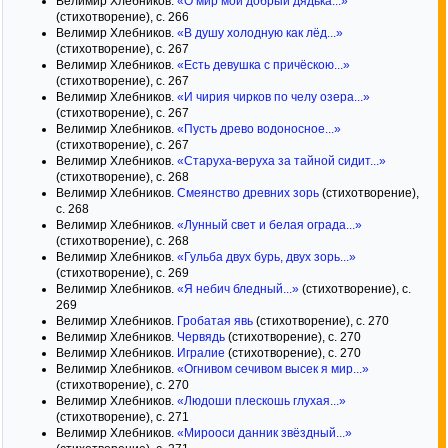
Велимир Хлебников.
«О мир мой добрый дядька...»
(стихотворение), с. 266
Велимир Хлебников.
«В душу холодную как лёд...»
(стихотворение), с. 267
Велимир Хлебников.
«Есть девушка с причёскою...»
(стихотворение), с. 267
Велимир Хлебников.
«И чирия чирков по челу озера...»
(стихотворение), с. 267
Велимир Хлебников.
«Пусть древо водоносное...»
(стихотворение), с. 267
Велимир Хлебников.
«Старуха-веруха за тайной сидит...»
(стихотворение), с. 268
Велимир Хлебников.
Смеянство древних зорь
(стихотворение),
с. 268
Велимир Хлебников.
«Лунный свет и белая ограда...»
(стихотворение), с. 268
Велимир Хлебников.
«Гульба двух бурь, двух зорь...»
(стихотворение), с. 269
Велимир Хлебников.
«Я небич бледный...»
(стихотворение), с.
269
Велимир Хлебников.
Гробатая явь
(стихотворение), с. 270
Велимир Хлебников.
Червядь
(стихотворение), с. 270
Велимир Хлебников.
Игралие
(стихотворение), с. 270
Велимир Хлебников.
«Огнивом сечивом высек я мир...»
(стихотворение), с. 270
Велимир Хлебников.
«Людоши плескошь глухая...»
(стихотворение), с. 271
Велимир Хлебников.
«Мирооси данник звёздный...»