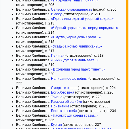
Велимир Хлебников.
«Ни хрупкие тени Японии...»
(стихотворение), с. 205
Велимир Хлебников.
Сельская очарованность
(поэма), с. 206
Велимир Хлебников.
В лесу
(стихотворение), с. 211
Велимир Хлебников.
«Где в липы одетый узорный ходак...»
(стихотворение), с. 213
Велимир Хлебников.
«Чёрный царь плясал перед народом...»
(стихотворение), с. 214
Велимир Хлебников.
«Смугла, черна дочь Храма...»
(стихотворение), с. 215
Велимир Хлебников.
«Усадьба ночью, чингисхань!..»
(стихотворение), с. 217
Велимир Хлебников.
Пен пан
(стихотворение), с. 218
Велимир Хлебников.
«Тихий дух от яблонь веет...»
(стихотворение), с. 219
Велимир Хлебников.
«В холопий город парус тянет...»
(стихотворение), с. 220
Велимир Хлебников.
Написанное до войны
(стихотворение), с.
222
Велимир Хлебников.
Смерть в озере
(стихотворение), с. 224
Велимир Хлебников.
Бог ХХ-го века
(стихотворение), с. 226
Велимир Хлебников.
Тризна
(стихотворение), с. 229
Велимир Хлебников.
Рассказ об ошибке
(стихотворение)
Велимир Хлебников.
Признание
(стихотворение), с. 233
Велимир Хлебников.
Бегство от себя
(стихотворение), с. 234
Велимир Хлебников.
«Ласок груди среди травы...»
(стихотворение), с. 236
Велимир Хлебников.
Курган
(стихотворение), с. 237