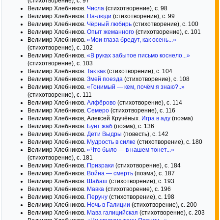
(стихотворение), с. 97
Велимир Хлебников.
Числа
(стихотворение), с. 98
Велимир Хлебников.
Па-люди
(стихотворение), с. 99
Велимир Хлебников.
Чёрный любирь
(стихотворение), с. 100
Велимир Хлебников.
Опыт жеманного
(стихотворение), с. 101
Велимир Хлебников.
«Мои глаза бредут, как осень...»
(стихотворение), с. 102
Велимир Хлебников.
«В руках забытое письмо коснело...»
(стихотворение), с. 103
Велимир Хлебников.
Так как
(стихотворение), с. 104
Велимир Хлебников.
Змей поезда
(стихотворение), с. 108
Велимир Хлебников.
«Гонимый — кем, почём я знаю?..»
(стихотворение), с. 111
Велимир Хлебников.
Алфёрово
(стихотворение), с. 114
Велимир Хлебников.
Семеро
(стихотворение), с. 116
Велимир Хлебников, Алексей Кручёных.
Игра в аду
(поэма)
Велимир Хлебников.
Бунт жаб
(поэма), с. 136
Велимир Хлебников.
Дети Выдры
(повесть), с. 142
Велимир Хлебников.
Мудрость в силке
(стихотворение), с. 180
Велимир Хлебников.
«Что было — в нашем тонет...»
(стихотворение), с. 181
Велимир Хлебников.
Призраки
(стихотворение), с. 184
Велимир Хлебников.
Война — смерть
(поэма), с. 187
Велимир Хлебников.
Шабаш
(стихотворение), с. 193
Велимир Хлебников.
Мавка
(стихотворение), с. 196
Велимир Хлебников.
Перуну
(стихотворение), с. 198
Велимир Хлебников.
Ночь в Галиции
(стихотворение), с. 200
Велимир Хлебников.
Мава галицийская
(стихотворение), с. 203