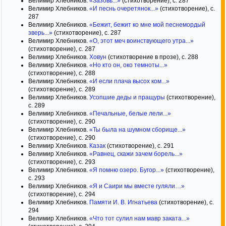
Велимир Хлебников.
«Зазовь...»
(стихотворение), с. 287
Велимир Хлебников.
«И песнь очеретянок...»
(стихотворение), с.
287
Велимир Хлебников.
«Бежит, бежит ко мне мой песнемордый
зверь...»
(стихотворение), с. 287
Велимир Хлебников.
«О, этот меч воинствующего утра...»
(стихотворение), с. 287
Велимир Хлебников.
Ховун
(стихотворение в прозе), с. 288
Велимир Хлебников.
«Но кто он, око темноты...»
(стихотворение), с. 288
Велимир Хлебников.
«И если плача высох ком...»
(стихотворение), с. 289
Велимир Хлебников.
Усопшие деды и пращуры
(стихотворение),
с. 289
Велимир Хлебников.
«Печальные, белые лели...»
(стихотворение), с. 290
Велимир Хлебников.
«Ты была на шумном сборище...»
(стихотворение), с. 290
Велимир Хлебников.
Казак
(стихотворение), с. 291
Велимир Хлебников.
«Равнец, скажи зачем борель...»
(стихотворение), с. 293
Велимир Хлебников.
«Я помню озеро. Бугор...»
(стихотворение),
с. 293
Велимир Хлебников.
«Я и Саири мы вместе гуляли…»
(стихотворение), с. 294
Велимир Хлебников.
Памяти И. В. Игнатьева
(стихотворение), с.
294
Велимир Хлебников.
«Что тот сулил нам мавр заката...»