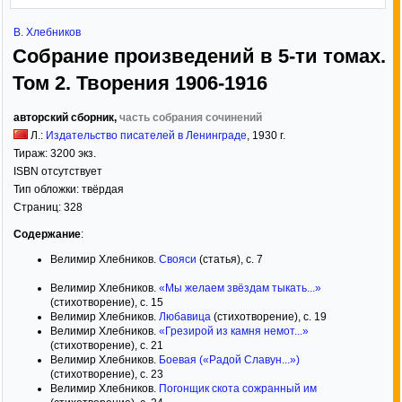
В. Хлебников
Собрание произведений в 5-ти томах.
Том 2. Творения 1906-1916
авторский сборник,
часть собрания сочинений
Л.:
Издательство писателей в Ленинграде
,
1930
г.
Тираж:
3200 экз.
ISBN отсутствует
Тип обложки:
твёрдая
Страниц:
328
Содержание
:
Велимир Хлебников.
Свояси
(статья), с. 7
Велимир Хлебников.
«Мы желаем звёздам тыкать...»
(стихотворение), с. 15
Велимир Хлебников.
Любавица
(стихотворение), с. 19
Велимир Хлебников.
«Грезирой из камня немот...»
(стихотворение), с. 21
Велимир Хлебников.
Боевая («Радой Славун...»)
(стихотворение), с. 23
Велимир Хлебников.
Погонщик скота сожранный им