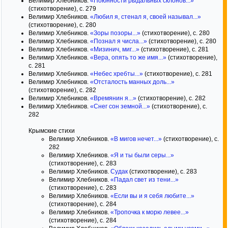
Велимир Хлебников.
«Поюнности рыдальных склонов...»
(стихотворение), с. 279
Велимир Хлебников.
«Любил я, стенал я, своей называл...»
(стихотворение), с. 280
Велимир Хлебников.
«Зоры позоры...»
(стихотворение), с. 280
Велимир Хлебников.
«Познал я числа...»
(стихотворение), с. 280
Велимир Хлебников.
«Мизинич, миг...»
(стихотворение), с. 281
Велимир Хлебников.
«Вера, опять то же имя...»
(стихотворение),
с. 281
Велимир Хлебников.
«Небес хребты...»
(стихотворение), с. 281
Велимир Хлебников.
«Отсталость манных доль...»
(стихотворение), с. 282
Велимир Хлебников.
«Времянин я...»
(стихотворение), с. 282
Велимир Хлебников.
«Снег сон земной...»
(стихотворение), с.
282
Крымские стихи
Велимир Хлебников.
«В мигов нечет...»
(стихотворение), с.
282
Велимир Хлебников.
«Я и ты были серы...»
(стихотворение), с. 283
Велимир Хлебников.
Судак
(стихотворение), с. 283
Велимир Хлебников.
«Падал свет из тени...»
(стихотворение), с. 283
Велимир Хлебников.
«Если вы и я себя любите...»
(стихотворение), с. 284
Велимир Хлебников.
«Тропочка к морю левее...»
(стихотворение), с. 284