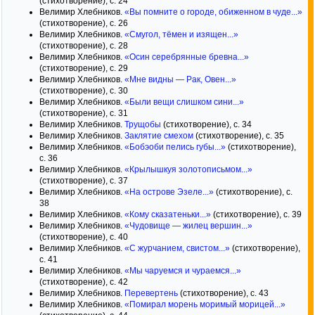
(стихотворение), с. 24
Велимир Хлебников.
«Вы помните о городе, обиженном в чуде...»
(стихотворение), с. 26
Велимир Хлебников.
«Смугол, тёмен и изящен...»
(стихотворение), с. 28
Велимир Хлебников.
«Осин серебрянные бревна...»
(стихотворение), с. 29
Велимир Хлебников.
«Мне видны — Рак, Овен...»
(стихотворение), с. 30
Велимир Хлебников.
«Были вещи слишком сини...»
(стихотворение), с. 31
Велимир Хлебников.
Трущобы
(стихотворение), с. 34
Велимир Хлебников.
Заклятие смехом
(стихотворение), с. 35
Велимир Хлебников.
«Бобэоби пелись губы...»
(стихотворение),
с. 36
Велимир Хлебников.
«Крылышкуя золотописьмом...»
(стихотворение), с. 37
Велимир Хлебников.
«На острове Эзеле...»
(стихотворение), с.
38
Велимир Хлебников.
«Кому сказатеньки...»
(стихотворение), с. 39
Велимир Хлебников.
«Чудовище — жилец вершин...»
(стихотворение), с. 40
Велимир Хлебников.
«С журчанием, свистом...»
(стихотворение),
с. 41
Велимир Хлебников.
«Мы чаруемся и чураемся...»
(стихотворение), с. 42
Велимир Хлебников.
Перевертень
(стихотворение), с. 43
Велимир Хлебников.
«Помирал морень моримый морицей...»