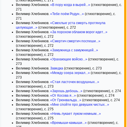
(стихотворение), с. 271
Велимир Хлебников.
«В пору когда в вырей...»
(стихотворение), с.
271
Велимир Хлебников.
«Тебе поём Родун...»
(стихотворение), с.
271
Велимир Хлебников.
«Смехлые уста смерть протянула
целующая...»
(стихотворение), с. 272
Велимир Хлебников.
«За порохом облаком ворог идет...»
(стихотворение), с. 272
Велимир Хлебников.
«Смертич смертич поспеши...»
(стихотворение), с. 272
Велимир Хлебников.
«Замужница с замужницей...»
(стихотворение), с. 272
Велимир Хлебников.
«Урахающее войско...»
(стихотворение), с.
273
Велимир Хлебников.
Заведка
(стихотворение), с. 273
Велимир Хлебников.
«Между озера зеркал...»
(стихотворение), с.
273
Велимир Хлебников.
«Стая ласточек воздушных...»
(стихотворение), с. 273
Велимир Хлебников.
«Зарошь дебошь...»
(стихотворение), с. 274
Велимир Хлебников.
«От Косова я...»
(стихотворение), с. 274
Велимир Хлебников.
«От Грюнвальда...»
(стихотворение), с. 274
Велимир Хлебников.
«Мне спойте про девушек чистых...»
(стихотворение), с. 275
Велимир Хлебников.
«Немь лукает луком немным...»
(стихотворение), с. 275
Велимир Хлебников.
«Времыши-камыши...»
(стихотворение), с.