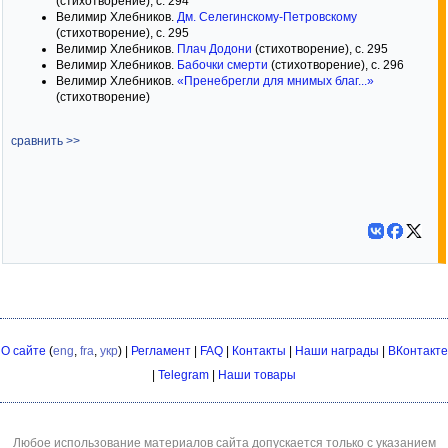
(стихотворение), с. 294
Велимир Хлебников.
Дм. Селегинскому-Петровскому
(стихотворение), с. 295
Велимир Хлебников.
Плач Додони
(стихотворение), с. 295
Велимир Хлебников.
Бабочки смерти
(стихотворение), с. 296
Велимир Хлебников.
«Пренебрегли для мнимых благ...»
(стихотворение)
сравнить >>
О сайте
(
eng
,
fra
,
укр
) |
Регламент
|
FAQ
|
Контакты
|
Наши награды
|
ВКонтакте
|
Telegram
|
Наши товары
Любое использование материалов сайта допускается только с указанием