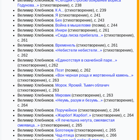
Велимир Хлебников.
«Сегодня строгою боярыней Бориса
Годунова...»
(стихотворение), с. 238
Велимир Хлебников.
К А...
(стихотворение), с. 239
Велимир Хлебников.
Я
(стихотворение), с. 241
Велимир Хлебников.
Бех
(стихотворение), с. 243
Велимир Хлебников.
Война в мышеловке
(поэма), с. 244
Велимир Хлебников.
Инири
(стихотворение), с. 261
Велимир Хлебников.
«Сюда лиска прибегала...»
(стихотворение),
с. 261
Велимир Хлебников.
Временель
(стихотворение), с. 261
Велимир Хлебников.
«Небистели небистели...»
(стихотворение),
с. 262
Велимир Хлебников.
«Единотствуя в скачебной паре...»
(стихотворение), с.262
Велимир Хлебников.
Поэт
(поэма), с. 262
Велимир Хлебников.
«Вон черная роща и жертвенный камень...»
(стихотворение), с. 263
Велимир Хлебников.
Морок. Ярокий. Тьмич облачич
(стихотворение), с. 263
Велимир Хлебников.
Мировик
(стихотворение), с. 263
Велимир Хлебников.
«Неумь, разум и безумь...»
(стихотворение),
с. 264
Велимир Хлебников.
Поручейное
(стихотворение), с. 264
Велимир Хлебников.
«Жарбог! Жарбог!..»
(стихотворение), с. 264
Велимир Хлебников.
«Я печелшна негута, смеявистая
смеявица...»
(стихотворение), с. 265
Велимир Хлебников.
Боготекум
(стихотворение), с. 265
Велимир Хлебников.
Чад-птица
(стихотворение), с. 266