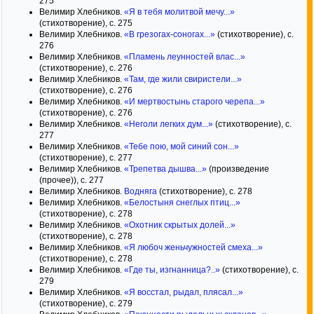
275
Велимир Хлебников.
«Я в тебя молитвой мечу...»
(стихотворение), с. 275
Велимир Хлебников.
«В грезогах-соногах...»
(стихотворение), с.
276
Велимир Хлебников.
«Пламень леунностей влас...»
(стихотворение), с. 276
Велимир Хлебников.
«Там, где жили свиристели...»
(стихотворение), с. 276
Велимир Хлебников.
«И мертвостынь старого черепа...»
(стихотворение), с. 276
Велимир Хлебников.
«Неголи легких дум...»
(стихотворение), с.
277
Велимир Хлебников.
«Тебе пою, мой синий сон...»
(стихотворение), с. 277
Велимир Хлебников.
«Трепетва дышва...»
(произведение
(прочее)), с. 277
Велимир Хлебников.
Водняга
(стихотворение), с. 278
Велимир Хлебников.
«Белостыня снеглых птиц...»
(стихотворение), с. 278
Велимир Хлебников.
«Охотник скрытых долей...»
(стихотворение), с. 278
Велимир Хлебников.
«Я любоч женьчужностей смеха...»
(стихотворение), с. 278
Велимир Хлебников.
«Где ты, изгнанница?..»
(стихотворение), с.
279
Велимир Хлебников.
«Я восстал, рыдал, плясал...»
(стихотворение), с. 279