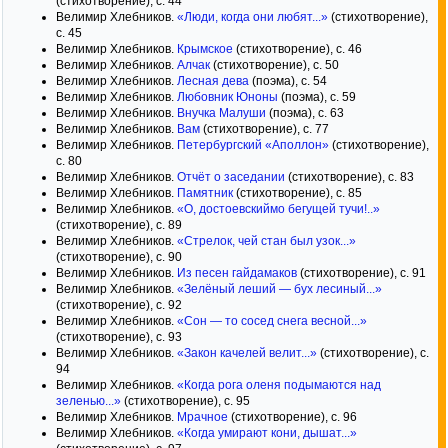
(стихотворение), с. 44
Велимир Хлебников.
«Люди, когда они любят...»
(стихотворение),
с. 45
Велимир Хлебников.
Крымское
(стихотворение), с. 46
Велимир Хлебников.
Алчак
(стихотворение), с. 50
Велимир Хлебников.
Лесная дева
(поэма), с. 54
Велимир Хлебников.
Любовник Юноны
(поэма), с. 59
Велимир Хлебников.
Внучка Малуши
(поэма), с. 63
Велимир Хлебников.
Вам
(стихотворение), с. 77
Велимир Хлебников.
Петербургский «Аполлон»
(стихотворение),
с. 80
Велимир Хлебников.
Отчёт о заседании
(стихотворение), с. 83
Велимир Хлебников.
Памятник
(стихотворение), с. 85
Велимир Хлебников.
«О, достоевскиймо бегущей тучи!..»
(стихотворение), с. 89
Велимир Хлебников.
«Стрелок, чей стан был узок...»
(стихотворение), с. 90
Велимир Хлебников.
Из песен гайдамаков
(стихотворение), с. 91
Велимир Хлебников.
«Зелёный леший — бух лесиный...»
(стихотворение), с. 92
Велимир Хлебников.
«Сон — то сосед снега весной...»
(стихотворение), с. 93
Велимир Хлебников.
«Закон качелей велит...»
(стихотворение), с.
94
Велимир Хлебников.
«Когда рога оленя подымаются над
зеленью...»
(стихотворение), с. 95
Велимир Хлебников.
Мрачное
(стихотворение), с. 96
Велимир Хлебников.
«Когда умирают кони, дышат...»