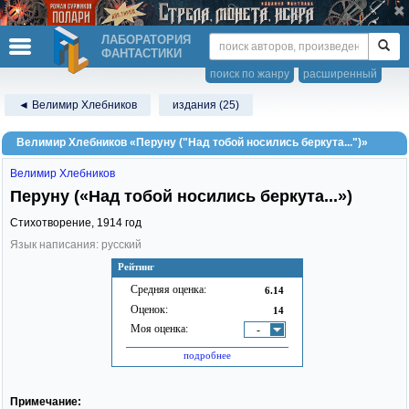
ЛАБОРАТОРИЯ
ФАНТАСТИКИ
поиск по жанру
расширенный
◄ Велимир Хлебников
издания (25)
Велимир Хлебников «Перуну ("Над тобой носились беркута...")»
Велимир Хлебников
Перуну («Над тобой носились беркута...»)
Стихотворение,
1914
год
Язык написания: русский
Рейтинг
Средняя оценка:
6.14
Оценок:
14
Моя оценка:
-
подробнее
Примечание: