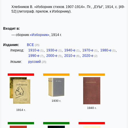
Хлебников В. «Изборник стихов. 1907-1914». Пг., „ЕУЫ“, 1914, с. [49-
52] (литограф. прилож. к Изборнику).
Входит в:
— сборник
«Изборник»
, 1914 г.
Издания:
ВСЕ
(25)
/период:
1910-е
,
1930-е
,
1940-е
,
1970-е
,
1980-е
,
(1)
(1)
(1)
(1)
(1)
1990-е
,
2000-е
,
2010-е
,
2020-е
(7)
(5)
(6)
(2)
/языки:
русский
(25)
1930 г.
1940 г.
1914 г.