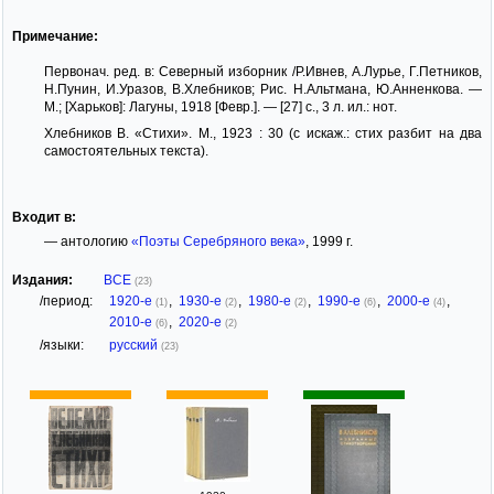
Примечание:
Первонач. ред. в: Северный изборник /Р.Ивнев, А.Лурье, Г.Петников,
Н.Пунин, И.Уразов, В.Хлебников; Рис. Н.Альтмана, Ю.Анненкова. —
М.; [Харьков]: Лагуны, 1918 [Февр.]. — [27] с., 3 л. ил.: нот.
Хлебников В. «Стихи». М., 1923 : 30 (с искаж.: стих разбит на два
самостоятельных текста).
Входит в:
— антологию
«Поэты Серебряного века»
, 1999 г.
Издания:
ВСЕ
(23)
/период:
1920-е
,
1930-е
,
1980-е
,
1990-е
,
2000-е
,
(1)
(2)
(2)
(6)
(4)
2010-е
,
2020-е
(6)
(2)
/языки:
русский
(23)