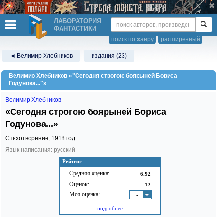
ЛАБОРАТОРИЯ
ФАНТАСТИКИ
поиск по жанру
расширенный
◄ Велимир Хлебников
издания (23)
Велимир Хлебников «"Сегодня строгою боярыней Бориса
Годунова..."»
Велимир Хлебников
«Сегодня строгою боярыней Бориса
Годунова...»
Стихотворение,
1918
год
Язык написания: русский
Рейтинг
Средняя оценка:
6.92
Оценок:
12
Моя оценка:
-
подробнее