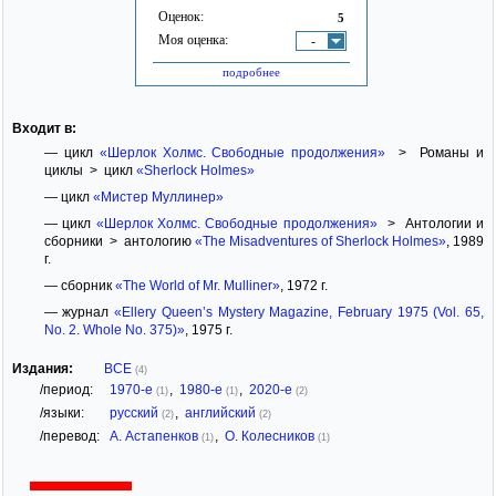
Оценок:
5
Моя оценка:
-
подробнее
Входит в:
— цикл
«Шерлок Холмс. Свободные продолжения»
> Романы и
циклы > цикл
«Sherlock Holmes»
— цикл
«Мистер Муллинер»
— цикл
«Шерлок Холмс. Свободные продолжения»
> Антологии и
сборники > антологию
«The Misadventures of Sherlock Holmes»
, 1989
г.
— сборник
«The World of Mr. Mulliner»
, 1972 г.
— журнал
«Ellery Queen’s Mystery Magazine, February 1975 (Vol. 65,
No. 2. Whole No. 375)»
, 1975 г.
Издания:
ВСЕ
(4)
/период:
1970-е
,
1980-е
,
2020-е
(1)
(1)
(2)
/языки:
русский
,
английский
(2)
(2)
/перевод:
А. Астапенков
,
О. Колесников
(1)
(1)