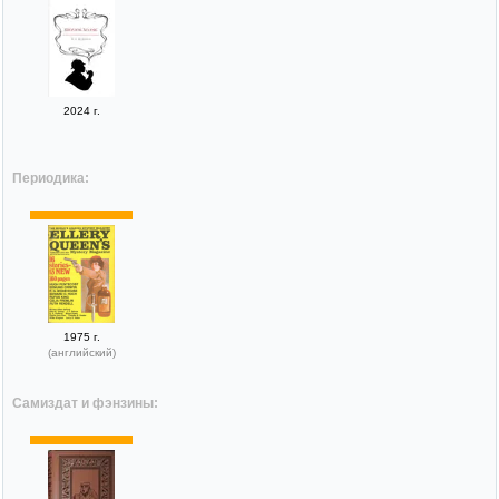
2024 г.
Периодика:
1975 г.
(английский)
Самиздат и фэнзины: