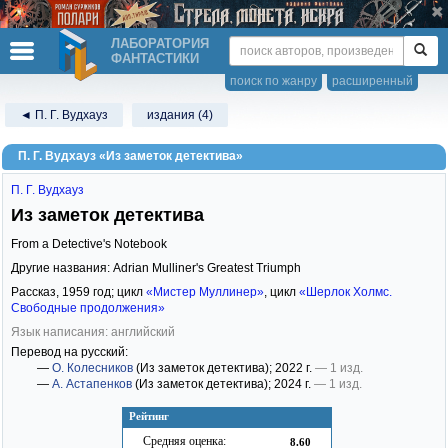
ЛАБОРАТОРИЯ
ФАНТАСТИКИ
поиск по жанру
расширенный
◄ П. Г. Вудхауз
издания (4)
П. Г. Вудхауз «Из заметок детектива»
П. Г. Вудхауз
Из заметок детектива
From a Detective's Notebook
Другие названия: Adrian Mulliner's Greatest Triumph
Рассказ,
1959
год; цикл
«Мистер Муллинер»
, цикл
«Шерлок Холмс.
Свободные продолжения»
Язык написания: английский
Перевод на русский:
—
О. Колесников
(Из заметок детектива)
; 2022 г.
— 1 изд.
—
А. Астапенков
(Из заметок детектива)
; 2024 г.
— 1 изд.
Рейтинг
Средняя оценка:
8.60