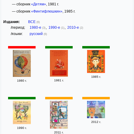
— сборник
«Детям»
, 1981 г.
— сборник
«Финтифлюшкин»
, 1985 г.
Издания:
ВСЕ
(6)
/период:
1980-е
,
1990-е
,
2010-е
(3)
(1)
(2)
/языки:
русский
(6)
1985 г.
1981 г.
1980 г.
2012 г.
1990 г.
2011 г.