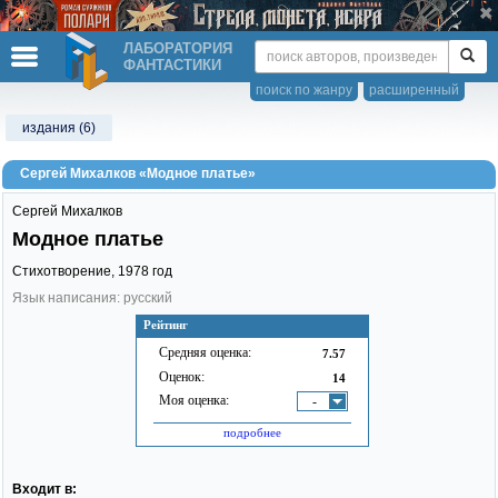
ЛАБОРАТОРИЯ
ФАНТАСТИКИ
поиск по жанру
расширенный
издания (6)
Сергей Михалков «Модное платье»
Сергей Михалков
Модное платье
Стихотворение,
1978
год
Язык написания: русский
Рейтинг
Средняя оценка:
7.57
Оценок:
14
Моя оценка:
-
подробнее
Входит в: