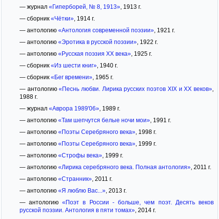
— журнал
«Гиперборей, № 8, 1913»
, 1913 г.
— сборник
«Чётки»
, 1914 г.
— антологию
«Антология современной поэзии»
, 1921 г.
— антологию
«Эротика в русской поэзии»
, 1922 г.
— антологию
«Русская поэзия XX века»
, 1925 г.
— сборник
«Из шести книг»
, 1940 г.
— сборник
«Бег времени»
, 1965 г.
— антологию
«Песнь любви. Лирика русских поэтов XIX и XX веков»
,
1988 г.
— журнал
«Аврора 1989'06»
, 1989 г.
— антологию
«Там шепчутся белые ночи мои»
, 1991 г.
— антологию
«Поэты Серебряного века»
, 1998 г.
— антологию
«Поэты Серебряного века»
, 1999 г.
— антологию
«Строфы века»
, 1999 г.
— антологию
«Лирика серебряного века. Полная антология»
, 2011 г.
— антологию
«Странник»
, 2011 г.
— антологию
«Я люблю Вас...»
, 2013 г.
— антологию
«Поэт в России - больше, чем поэт. Десять веков
русской поэзии. Антология в пяти томах»
, 2014 г.