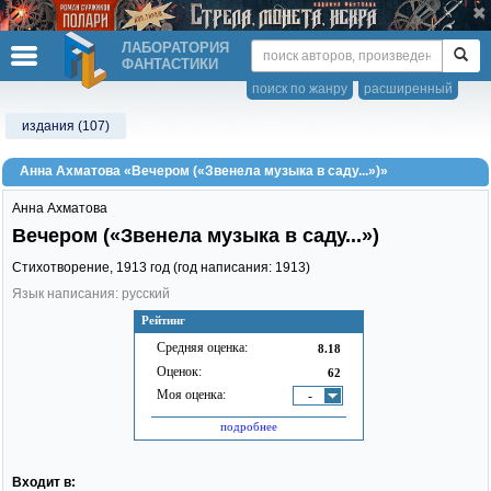
ЛАБОРАТОРИЯ
ФАНТАСТИКИ
поиск по жанру
расширенный
издания (107)
Анна Ахматова «Вечером («Звенела музыка в саду...»)»
Анна Ахматова
Вечером («Звенела музыка в саду...»)
Стихотворение,
1913
год (год написания: 1913)
Язык написания: русский
Рейтинг
Средняя оценка:
8.18
Оценок:
62
Моя оценка:
-
подробнее
Входит в: