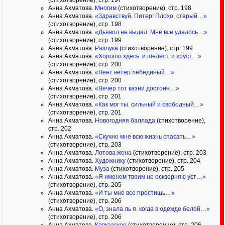
(стихотворение), стр. 197
Анна Ахматова.
Многим
(стихотворение), стр. 198
Анна Ахматова.
«Здравствуй, Питер! Плохо, старый…»
(стихотворение), стр. 198
Анна Ахматова.
«Дьявол не выдал. Мне все удалось…»
(стихотворение), стр. 199
Анна Ахматова.
Разлука
(стихотворение), стр. 199
Анна Ахматова.
«Хорошо здесь: и шелест, и хруст…»
(стихотворение), стр. 200
Анна Ахматова.
«Веет ветер лебединый…»
(стихотворение), стр. 200
Анна Ахматова.
«Вечер тот казни достоин…»
(стихотворение), стр. 201
Анна Ахматова.
«Как мог ты. сильный и свободный…»
(стихотворение), стр. 201
Анна Ахматова.
Новогодняя баллада
(стихотворение),
стр. 202
Анна Ахматова.
«Скучно мне всю жизнь спасать…»
(стихотворение), стр. 203
Анна Ахматова.
Лотова жена
(стихотворение), стр. 203
Анна Ахматова.
Художнику
(стихотворение), стр. 204
Анна Ахматова.
Муза
(стихотворение), стр. 205
Анна Ахматова.
«Я именем твоим не оскверняю уст…»
(стихотворение), стр. 205
Анна Ахматова.
«И ты мне все простишь…»
(стихотворение), стр. 206
Анна Ахматова.
«О, знала ль я. когда в одежде белой…»
(стихотворение), стр. 206