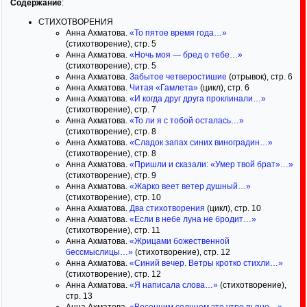
Содержание
:
СТИХОТВОРЕНИЯ
Анна Ахматова.
«То пятое время года…»
(стихотворение), стр. 5
Анна Ахматова.
«Ночь моя — бред о тебе…»
(стихотворение), стр. 5
Анна Ахматова.
Забытое четверостишие
(отрывок), стр. 6
Анна Ахматова.
Читая «Гамлета»
(цикл), стр. 6
Анна Ахматова.
«И когда друг друга проклинали…»
(стихотворение), стр. 7
Анна Ахматова.
«То ли я с тобой осталась…»
(стихотворение), стр. 8
Анна Ахматова.
«Сладок запах синих виноградин…»
(стихотворение), стр. 8
Анна Ахматова.
«Пришли и сказали: «Умер твой брат»…»
(стихотворение), стр. 9
Анна Ахматова.
«Жарко веет ветер душный…»
(стихотворение), стр. 10
Анна Ахматова.
Два стихотворения
(цикл), стр. 10
Анна Ахматова.
«Если в небе луна не бродит…»
(стихотворение), стр. 11
Анна Ахматова.
«Жрицами божественной
бессмыслицы…»
(стихотворение), стр. 12
Анна Ахматова.
«Синий вечер. Ветры кротко стихли…»
(стихотворение), стр. 12
Анна Ахматова.
«Я написала слова…»
(стихотворение),
стр. 13