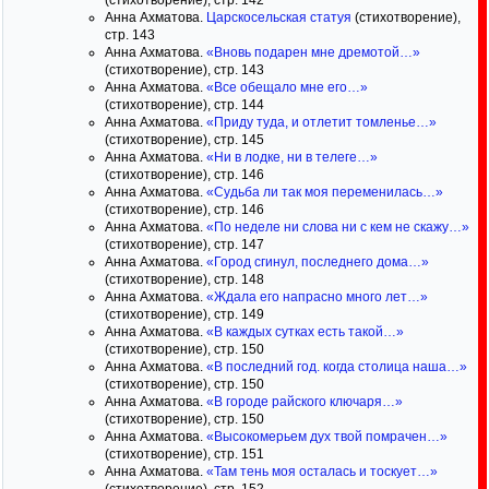
(стихотворение), стр. 142
Анна Ахматова.
Царскосельская статуя
(стихотворение),
стр. 143
Анна Ахматова.
«Вновь подарен мне дремотой…»
(стихотворение), стр. 143
Анна Ахматова.
«Все обещало мне его…»
(стихотворение), стр. 144
Анна Ахматова.
«Приду туда, и отлетит томленье…»
(стихотворение), стр. 145
Анна Ахматова.
«Ни в лодке, ни в телеге…»
(стихотворение), стр. 146
Анна Ахматова.
«Судьба ли так моя переменилась…»
(стихотворение), стр. 146
Анна Ахматова.
«По неделе ни слова ни с кем не скажу…»
(стихотворение), стр. 147
Анна Ахматова.
«Город сгинул, последнего дома…»
(стихотворение), стр. 148
Анна Ахматова.
«Ждала его напрасно много лет…»
(стихотворение), стр. 149
Анна Ахматова.
«В каждых сутках есть такой…»
(стихотворение), стр. 150
Анна Ахматова.
«В последний год. когда столица наша…»
(стихотворение), стр. 150
Анна Ахматова.
«В городе райского ключаря…»
(стихотворение), стр. 150
Анна Ахматова.
«Высокомерьем дух твой помрачен…»
(стихотворение), стр. 151
Анна Ахматова.
«Там тень моя осталась и тоскует…»