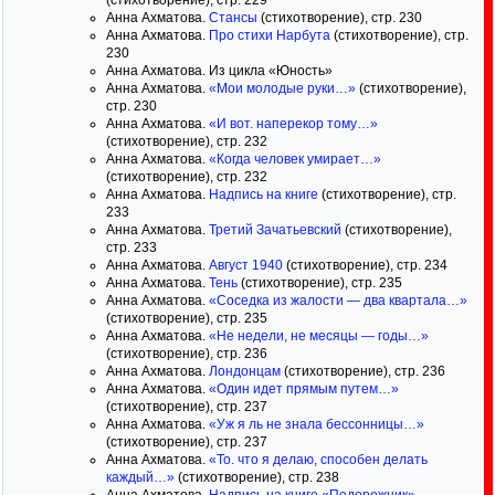
(стихотворение), стр. 229
Анна Ахматова.
Стансы
(стихотворение), стр. 230
Анна Ахматова.
Про стихи Нарбута
(стихотворение), стр.
230
Анна Ахматова. Из цикла «Юность»
Анна Ахматова.
«Мои молодые руки…»
(стихотворение),
стр. 230
Анна Ахматова.
«И вот. наперекор тому…»
(стихотворение), стр. 232
Анна Ахматова.
«Когда человек умирает…»
(стихотворение), стр. 232
Анна Ахматова.
Надпись на книге
(стихотворение), стр.
233
Анна Ахматова.
Третий Зачатьевский
(стихотворение),
стр. 233
Анна Ахматова.
Август 1940
(стихотворение), стр. 234
Анна Ахматова.
Тень
(стихотворение), стр. 235
Анна Ахматова.
«Соседка из жалости — два квартала…»
(стихотворение), стр. 235
Анна Ахматова.
«Не недели, не месяцы — годы…»
(стихотворение), стр. 236
Анна Ахматова.
Лондонцам
(стихотворение), стр. 236
Анна Ахматова.
«Один идет прямым путем…»
(стихотворение), стр. 237
Анна Ахматова.
«Уж я ль не знала бессонницы…»
(стихотворение), стр. 237
Анна Ахматова.
«То. что я делаю, способен делать
каждый…»
(стихотворение), стр. 238