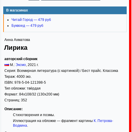
В магазинах
Читай Город — 479 руб
Буквоед — 479 руб
Анна Ахматова
Лирика
авторский сборник
М.:
Эксмо
,
2021
г.
Серия:
Всемирная литература (с картинкой) / Бест прайс. Классика
Тираж:
4000 экз.
ISBN:
978-5-04-121398-5
Тип обложки:
твёрдая
Формат:
84x108/32
(130x200 мм)
Страниц:
352
Описание:
Стихотворения и поэмы.
Иллюстрация на обложке — фрагмент картины
К. Петрова-
Водкина
.