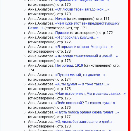
Анна Ахматова.
«Проплывают льдины. звеня…»
(стихотворение), стр. 170
Анна Ахматова.
«От любви твоей загадочной…»
(стихотворение), стр. 170
Анна Ахматова.
Ночью
(стихотворение), стр. 171
Анна Ахматова.
«Чем хуже этот век предшествующих?
Разве…»
(стихотворение), стр. 171
Анна Ахматова.
Призрак
(стихотворение), стр. 172
Анна Ахматова.
«Я спросила у кукушки…»
(стихотворение), стр. 172
Анна Ахматова.
«Я горькая и старая. Морщины…»
(стихотворение), стр. 173
Анна Ахматова.
«Ты всегда таинственный и новый…»
(стихотворение), стр. 173
Анна Ахматова.
Петроград. 1919
(стихотворение), стр.
174
Анна Ахматова.
«Путник милый, ты далече…»
(стихотворение), стр. 174
Анна Ахматова.
«А, ты думал — я тоже такая…»
(стихотворение), стр. 175
Анна Ахматова.
«Нам встречи нет. Мы в разных станах…»
(стихотворение), стр. 176
Анна Ахматова.
«Тебе покорной? Ты сошел с ума!..»
(стихотворение), стр. 176
Анна Ахматова.
«Пусть голоса органа снова грянут…»
(стихотворение), стр. 177
Анна Ахматова.
«О, жизнь без завтрашнего дня!..»
(стихотворение), стр. 178