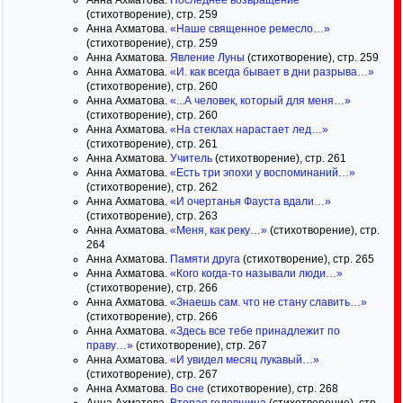
Анна Ахматова.
Последнее возвращение
(стихотворение), стр. 259
Анна Ахматова.
«Наше священное ремесло…»
(стихотворение), стр. 259
Анна Ахматова.
Явление Луны
(стихотворение), стр. 259
Анна Ахматова.
«И. как всегда бывает в дни разрыва…»
(стихотворение), стр. 260
Анна Ахматова.
«...А человек, который для меня…»
(стихотворение), стр. 260
Анна Ахматова.
«На стеклах нарастает лед…»
(стихотворение), стр. 261
Анна Ахматова.
Учитель
(стихотворение), стр. 261
Анна Ахматова.
«Есть три эпохи у воспоминаний…»
(стихотворение), стр. 262
Анна Ахматова.
«И очертанья Фауста вдали…»
(стихотворение), стр. 263
Анна Ахматова.
«Меня, как реку…»
(стихотворение), стр.
264
Анна Ахматова.
Памяти друга
(стихотворение), стр. 265
Анна Ахматова.
«Кого когда-то называли люди…»
(стихотворение), стр. 266
Анна Ахматова.
«Знаешь сам. что не стану славить…»
(стихотворение), стр. 266
Анна Ахматова.
«Здесь все тебе принадлежит по
праву…»
(стихотворение), стр. 267
Анна Ахматова.
«И увидел месяц лукавый…»
(стихотворение), стр. 267
Анна Ахматова.
Во сне
(стихотворение), стр. 268