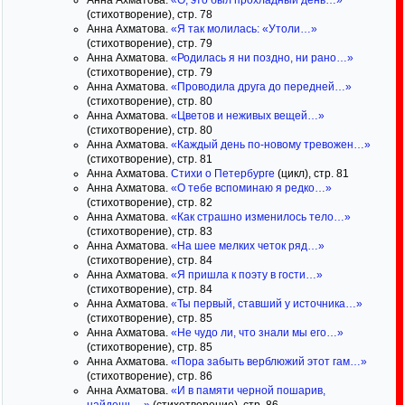
Анна Ахматова.
«О, это был прохладный день…»
(стихотворение), стр. 78
Анна Ахматова.
«Я так молилась: «Утоли…»
(стихотворение), стр. 79
Анна Ахматова.
«Родилась я ни поздно, ни рано…»
(стихотворение), стр. 79
Анна Ахматова.
«Проводила друга до передней…»
(стихотворение), стр. 80
Анна Ахматова.
«Цветов и неживых вещей…»
(стихотворение), стр. 80
Анна Ахматова.
«Каждый день по-новому тревожен…»
(стихотворение), стр. 81
Анна Ахматова.
Стихи о Петербурге
(цикл), стр. 81
Анна Ахматова.
«О тебе вспоминаю я редко…»
(стихотворение), стр. 82
Анна Ахматова.
«Как страшно изменилось тело…»
(стихотворение), стр. 83
Анна Ахматова.
«На шее мелких четок ряд…»
(стихотворение), стр. 84
Анна Ахматова.
«Я пришла к поэту в гости…»
(стихотворение), стр. 84
Анна Ахматова.
«Ты первый, ставший у источника…»
(стихотворение), стр. 85
Анна Ахматова.
«Не чудо ли, что знали мы его…»
(стихотворение), стр. 85
Анна Ахматова.
«Пора забыть верблюжий этот гам…»
(стихотворение), стр. 86
Анна Ахматова.
«И в памяти черной пошарив,