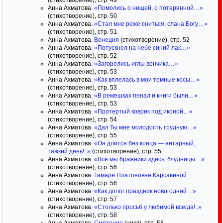
(стихотворение), стр. 49
Анна Ахматова.
«Помолись о нищей, о потерянной…»
(стихотворение), стр. 50
Анна Ахматова.
«Стал мне реже сниться, слана Богу…»
(стихотворение), стр. 51
Анна Ахматова.
Венеция
(стихотворение), стр. 52
Анна Ахматова.
«Потускнел на небе синий лак…»
(стихотворение), стр. 52
Анна Ахматова.
«Загорелись иглы венчика…»
(стихотворение), стр. 53
Анна Ахматова.
«Как вплелась в мои темные косы…»
(стихотворение), стр. 53
Анна Ахматова.
«В ремешках пенал и книги были…»
(стихотворение), стр. 53
Анна Ахматова.
«Протертый коврик под иконой…»
(стихотворение), стр. 54
Анна Ахматова.
«Дал Ты мне молодость трудную…»
(стихотворение), стр. 55
Анна Ахматова.
«Он длится без конца — янтарный,
тяжкий день!..»
(стихотворение), стр. 55
Анна Ахматова.
«Все мы бражники здесь, блудницы…»
(стихотворение), стр. 56
Анна Ахматова.
Тамаре Платоновне Карсавиной
(стихотворение), стр. 56
Анна Ахматова.
«Как долог праздник новогодний…»
(стихотворение), стр. 57
Анна Ахматова.
«Столько просьб у любимой всегда!..»
(стихотворение), стр. 58