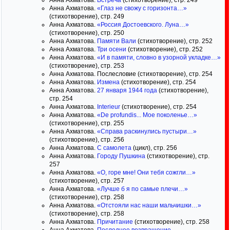
Анна Ахматова.
Встреча
(стихотворение), стр. 249
Анна Ахматова.
«Глаз не свожу с горизонта…»
(стихотворение), стр. 249
Анна Ахматова.
«Россия Достоевского. Луна…»
(стихотворение), стр. 250
Анна Ахматова.
Памяти Вали
(стихотворение), стр. 252
Анна Ахматова.
Три осени
(стихотворение), стр. 252
Анна Ахматова.
«И в памяти, словно в узорной укладке…»
(стихотворение), стр. 253
Анна Ахматова. Послесловие (стихотворение), стр. 254
Анна Ахматова.
Измена
(стихотворение), стр. 254
Анна Ахматова.
27 января 1944 года
(стихотворение),
стр. 254
Анна Ахматова.
Interieur
(стихотворение), стр. 254
Анна Ахматова.
«De profundis... Мое поколенье…»
(стихотворение), стр. 255
Анна Ахматова.
«Справа раскинулись пустыри…»
(стихотворение), стр. 256
Анна Ахматова.
С самолета
(цикл), стр. 256
Анна Ахматова.
Городу Пушкина
(стихотворение), стр.
257
Анна Ахматова.
«О, горе мне! Они тебя сожгли…»
(стихотворение), стр. 257
Анна Ахматова.
«Лучше б я по самые плечи…»
(стихотворение), стр. 258
Анна Ахматова.
«Отстояли нас наши мальчишки…»
(стихотворение), стр. 258
Анна Ахматова.
Причитание
(стихотворение), стр. 258