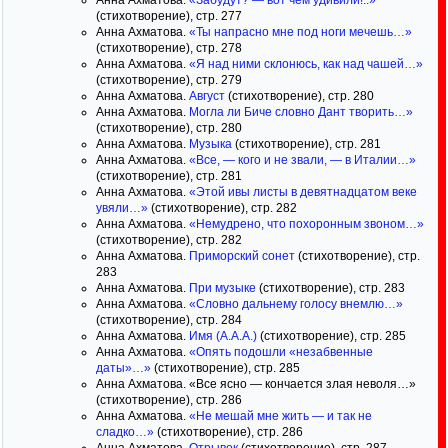
Анна Ахматова.
«Забудут? — вот чем удивили!..»
(стихотворение), стр. 277
Анна Ахматова.
«Ты напрасно мне под ноги мечешь…»
(стихотворение), стр. 278
Анна Ахматова.
«Я над ними склонюсь, как над чашей…»
(стихотворение), стр. 279
Анна Ахматова.
Август
(стихотворение), стр. 280
Анна Ахматова.
Могла ли Биче словно Дант творить…»
(стихотворение), стр. 280
Анна Ахматова.
Музыка
(стихотворение), стр. 281
Анна Ахматова.
«Все, — кого и не звали, — в Италии…»
(стихотворение), стр. 281
Анна Ахматова.
«Этой ивы листы в девятнадцатом веке
увяли…»
(стихотворение), стр. 282
Анна Ахматова.
«Немудрено, что похоронным звоном…»
(стихотворение), стр. 282
Анна Ахматова.
Приморский сонет
(стихотворение), стр.
283
Анна Ахматова.
При музыке
(стихотворение), стр. 283
Анна Ахматова.
«Словно дальнему голосу внемлю…»
(стихотворение), стр. 284
Анна Ахматова.
Имя (А.А.А.)
(стихотворение), стр. 285
Анна Ахматова.
«Опять подошли «незабвенные
даты»…»
(стихотворение), стр. 285
Анна Ахматова. «Все ясно — кончается злая неволя…»
(стихотворение), стр. 286
Анна Ахматова.
«Не мешай мне жить — и так не
сладко…»
(стихотворение), стр. 286