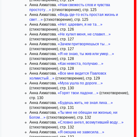
(стихотворение), стр. 124
Анна Ахматова.
«Нам свежесть слов и чувства
простоту…»
(стихотворение), стр. 125
Анна Ахматова.
«Ведь где-то есть простая жизнь и
свет…»
(стихотворение), стр. 125
Анна Ахматова.
«Нет. царевич, я не та…»
(стихотворение), стр. 126
Анна Ахматова.
«Не хулил меня, не славил…»
(стихотворение), стр. 127
Анна Ахматова.
«Зачем притворяешься ты…»
(стихотворение), стр. 127
Анна Ахматова.
«Я не знаю, ты жив или умер…»
(стихотворение), стр. 128
Анна Ахматова.
«Как невеста, получаю…»
(стихотворение), стр. 128
Анна Ахматова.
«Все мне видится Павловск
холмистый…»
(стихотворение), стр. 129
Анна Ахматова.
«Муза ушла по дороге…»
(стихотворение), стр. 130
Анна Ахматова.
«Горят твои ладони…»
(стихотворение),
стр. 130
Анна Ахматова.
«Будешь жить, не зная лиха…»
(стихотворение), стр. 131
Анна Ахматова.
«Ты мне не обещан ни жизнью, ни
Богом…»
(стихотворение), стр. 132
Анна Ахматова.
«Словно ангел, возмутивший воду…»
(стихотворение), стр. 132
Анна Ахматова.
«Я окошка не завесила…»