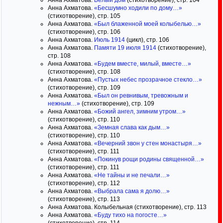
Анна Ахматова.
Белый дом
(стихотворение), стр. 104
Анна Ахматова.
«Бесшумно ходили по дому…»
(стихотворение), стр. 105
Анна Ахматова.
«Был блаженной моей колыбелью…»
(стихотворение), стр. 106
Анна Ахматова.
Июль 1914
(цикл), стр. 106
Анна Ахматова.
Памяти 19 июля 1914
(стихотворение),
стр. 108
Анна Ахматова.
«Будем вместе, милый, вместе…»
(стихотворение), стр. 108
Анна Ахматова.
«Пустых небес прозрачное стекло…»
(стихотворение), стр. 109
Анна Ахматова.
«Был он ревнивым, тревожным и
нежным…»
(стихотворение), стр. 109
Анна Ахматова.
«Божий ангел, зимним утром…»
(стихотворение), стр. 110
Анна Ахматова.
«Земная слава как дым…»
(стихотворение), стр. 110
Анна Ахматова.
«Вечерний звон у стен монастыря…»
(стихотворение), стр. 111
Анна Ахматова.
«Покинув рощи родины священной…»
(стихотворение), стр. 111
Анна Ахматова.
«Не тайны и не печали…»
(стихотворение), стр. 112
Анна Ахматова.
«Выбрала сама я долю…»
(стихотворение), стр. 113
Анна Ахматова. Колыбельная (стихотворение), стр. 113
Анна Ахматова.
«Буду тихо на погосте…»