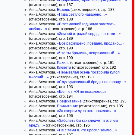
Анна Ахматова.
«Пророчишь, горькая, и руки уронила…»
(стихотворение), стр. 187
Анна Ахматова.
Бежецк
(стихотворение), стр. 187
Анна Ахматова.
«Пива светлого наварено…»
(стихотворение), стр. 188
Анна Ахматова.
«В тот давний год, когда зажглась
любовь…»
(стихотворение), стр. 188
Анна Ахматова.
«Земной отрадой сердца не томи…»
(стихотворение), стр. 189
Анна Ахматова.
«Все расхищено, предано, продано…»
(стихотворение), стр. 190
Анна Ахматова.
«Что ты бродишь, неприкаянный…»
(стихотворение), стр. 190
Анна Ахматова.
Рахиль
(стихотворение), стр. 191
Анна Ахматова.
Клевета
(стихотворение), стр. 192
Анна Ахматова.
«Небывалая осень построила купол
высокий…»
(стихотворение), стр. 193
Анна Ахматова.
«Слух чудовищный бродит но городу…»
(стихотворение), стр. 193
Анна Ахматова.
«Шепчет: «Я не пожалею…»
(стихотворение), стр. 194
Анна Ахматова.
Предсказание
(стихотворение), стр. 195
Анна Ахматова.
Причитание
(стихотворение), стр. 195
Анна Ахматова.
«За озером луна остановилась…»
(стихотворение), стр. 196
Анна Ахматова.
«Заболеть бы как следует, в жгучем
бреду…»
(стихотворение), стр. 196
Анна Ахматова.
«Не с теми я. кто бросил землю…»