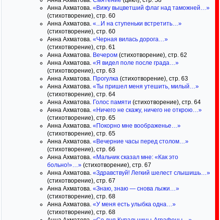
Анна Ахматова.
Смятение
(цикл), стр. 58
Анна Ахматова.
«Вижу выцветший флаг над таможней…»
(стихотворение), стр. 60
Анна Ахматова.
«...И на ступеньки встретить…»
(стихотворение), стр. 60
Анна Ахматова.
«Черная вилась дорога…»
(стихотворение), стр. 61
Анна Ахматова.
Вечером
(стихотворение), стр. 62
Анна Ахматова.
«Я видел поле после града…»
(стихотворение), стр. 63
Анна Ахматова.
Прогулка
(стихотворение), стр. 63
Анна Ахматова.
«Ты пришел меня утешить, милый…»
(стихотворение), стр. 64
Анна Ахматова.
Голос памяти
(стихотворение), стр. 64
Анна Ахматова.
«Ничего не скажу, ничего не открою…»
(стихотворение), стр. 65
Анна Ахматова.
«Покорно мне воображенье…»
(стихотворение), стр. 65
Анна Ахматова.
«Вечерние часы перед столом…»
(стихотворение), стр. 66
Анна Ахматова.
«Мальчик сказал мне: «Как это
больно!»…»
(стихотворение), стр. 67
Анна Ахматова.
«Здравствуй! Легкий шелест слышишь…»
(стихотворение), стр. 67
Анна Ахматова.
«Знаю, знаю — снова лыжи…»
(стихотворение), стр. 68
Анна Ахматова.
«У меня есть улыбка одна…»
(стихотворение), стр. 68