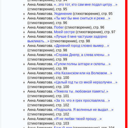
(стихотворение), стр. 94
Анна Ахматова.
«...это тот, кто сам мне подал цитру…»
(стихотворение), стр. 95
Анна Ахматова.
Уединение
(стихотворение), стр. 95
Анна Ахматова.
«Ты мог бы мне сниться и реже…»
(стихотворение), стр. 96
Анна Ахматова.
Побег
(стихотворение), стр. 96
Анна Ахматова.
Моей сестре
(стихотворение), стр. 97
Анна Ахматова.
«Лучше б мне частушки задорно
выкликать…»
(стихотворение), стр. 98
Анна Ахматова.
«Древний город словно вымер…»
(стихотворение), стр. 98
Анна Ахматова.
«Справа Днепр, а слева клены…»
(стихотворение), стр. 99
Анна Ахматова.
«Гулом полны алтари и склепы…»
(стихотворение), стр. 99
Анна Ахматова.
«На Казанском или на Волковом…»
(стихотворение), стр. 100
Анна Ахматова.
«Целый год ты со мной неразлучен…»
(стихотворение), стр. 100
Анна Ахматова.
«Тяжела ты. любовная память!..»
(стихотворение), стр. 101
Анна Ахматова.
«За то. что я грех прославляла…»
(стихотворение), стр. 102
Анна Ахматова.
«Подошла. Я волненья не выдал…»
(стихотворение), стр. 102
Анна Ахматова.
«Я не любви твоей прошу…»
(стихотворение), стр. 103