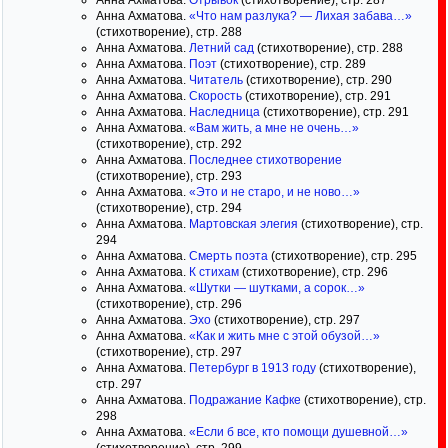
Анна Ахматова.
Отрывок
(стихотворение), стр. 287
Анна Ахматова.
«Что нам разлука? — Лихая забава…»
(стихотворение), стр. 288
Анна Ахматова.
Летний сад
(стихотворение), стр. 288
Анна Ахматова.
Поэт
(стихотворение), стр. 289
Анна Ахматова.
Читатель
(стихотворение), стр. 290
Анна Ахматова.
Скорость
(стихотворение), стр. 291
Анна Ахматова.
Наследница
(стихотворение), стр. 291
Анна Ахматова.
«Вам жить, а мне не очень…»
(стихотворение), стр. 292
Анна Ахматова.
Последнее стихотворение
(стихотворение), стр. 293
Анна Ахматова.
«Это и не старо, и не ново…»
(стихотворение), стр. 294
Анна Ахматова.
Мартовская элегия
(стихотворение), стр.
294
Анна Ахматова.
Смерть поэта
(стихотворение), стр. 295
Анна Ахматова.
К стихам
(стихотворение), стр. 296
Анна Ахматова.
«Шутки — шутками, а сорок…»
(стихотворение), стр. 296
Анна Ахматова.
Эхо
(стихотворение), стр. 297
Анна Ахматова.
«Как и жить мне с этой обузой…»
(стихотворение), стр. 297
Анна Ахматова.
Петербург в 1913 году
(стихотворение),
стр. 297
Анна Ахматова.
Подражание Кафке
(стихотворение), стр.
298
Анна Ахматова.
«Если б все, кто помощи душевной…»