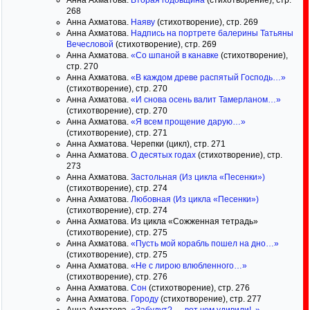
Анна Ахматова.
Вторая годовщина
(стихотворение), стр.
268
Анна Ахматова.
Наяву
(стихотворение), стр. 269
Анна Ахматова.
Надпись на портрете балерины Татьяны
Вечесловой
(стихотворение), стр. 269
Анна Ахматова.
«Со шпаной в канавке
(стихотворение),
стр. 270
Анна Ахматова.
«В каждом древе распятый Господь…»
(стихотворение), стр. 270
Анна Ахматова.
«И снова осень валит Тамерланом…»
(стихотворение), стр. 270
Анна Ахматова.
«Я всем прощение дарую…»
(стихотворение), стр. 271
Анна Ахматова. Черепки (цикл), стр. 271
Анна Ахматова.
О десятых годах
(стихотворение), стр.
273
Анна Ахматова.
Застольная (Из цикла «Песенки»)
(стихотворение), стр. 274
Анна Ахматова.
Любовная (Из цикла «Песенки»)
(стихотворение), стр. 274
Анна Ахматова. Из цикла «Сожженная тетрадь»
(стихотворение), стр. 275
Анна Ахматова.
«Пусть мой корабль пошел на дно…»
(стихотворение), стр. 275
Анна Ахматова.
«Не с лирою влюбленного…»
(стихотворение), стр. 276
Анна Ахматова.
Сон
(стихотворение), стр. 276
Анна Ахматова.
Городу
(стихотворение), стр. 277