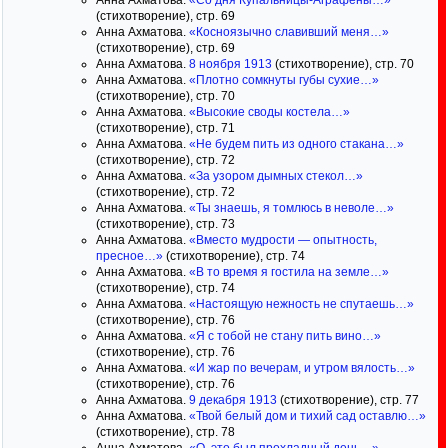
Анна Ахматова.
«Со дня Купальницы-Аграфены…»
(стихотворение), стр. 69
Анна Ахматова.
«Косноязычно славивший меня…»
(стихотворение), стр. 69
Анна Ахматова.
8 ноября 1913
(стихотворение), стр. 70
Анна Ахматова.
«Плотно сомкнуты губы сухие…»
(стихотворение), стр. 70
Анна Ахматова.
«Высокие своды костела…»
(стихотворение), стр. 71
Анна Ахматова.
«Не будем пить из одного стакана…»
(стихотворение), стр. 72
Анна Ахматова.
«За узором дымных стекол…»
(стихотворение), стр. 72
Анна Ахматова.
«Ты знаешь, я томлюсь в неволе…»
(стихотворение), стр. 73
Анна Ахматова.
«Вместо мудрости — опытность,
пресное…»
(стихотворение), стр. 74
Анна Ахматова.
«В то время я гостила на земле…»
(стихотворение), стр. 74
Анна Ахматова.
«Настоящую нежность не спутаешь…»
(стихотворение), стр. 76
Анна Ахматова.
«Я с тобой не стану пить вино…»
(стихотворение), стр. 76
Анна Ахматова.
«И жар по вечерам, и утром вялость…»
(стихотворение), стр. 76
Анна Ахматова.
9 декабря 1913
(стихотворение), стр. 77
Анна Ахматова.
«Твой белый дом и тихий сад оставлю…»
(стихотворение), стр. 78