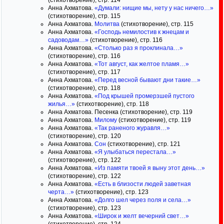
(стихотворение), стр. 114
Анна Ахматова.
«Думали: нищие мы, нету у нас ничего…»
(стихотворение), стр. 115
Анна Ахматова.
Молитва
(стихотворение), стр. 115
Анна Ахматова.
«Господь немилостив к жнецам и
садоводам…»
(стихотворение), стр. 116
Анна Ахматова.
«Столько раз я проклинала…»
(стихотворение), стр. 116
Анна Ахматова.
«Тот август, как желтое пламя…»
(стихотворение), стр. 117
Анна Ахматова.
«Перед весной бывают дни такие…»
(стихотворение), стр. 118
Анна Ахматова.
«Под крышей промерзшей пустого
жилья…»
(стихотворение), стр. 118
Анна Ахматова. Песенка (стихотворение), стр. 119
Анна Ахматова.
Милому
(стихотворение), стр. 119
Анна Ахматова.
«Так раненого журавля…»
(стихотворение), стр. 120
Анна Ахматова.
Сон
(стихотворение), стр. 121
Анна Ахматова.
«Я улыбаться перестала…»
(стихотворение), стр. 122
Анна Ахматова.
«Из памяти твоей я выну этот день…»
(стихотворение), стр. 122
Анна Ахматова.
«Есть в близости людей заветная
черта…»
(стихотворение), стр. 123
Анна Ахматова.
«Долго шел через поля и села…»
(стихотворение), стр. 123
Анна Ахматова.
«Широк и желт вечерний свет…»