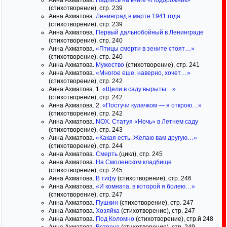
Анна Ахматова.
Надпись на книге «Подорожник»
(стихотворение), стр. 239
Анна Ахматова.
Ленинград в марте 1941 года
(стихотворение), стр. 239
Анна Ахматова.
Первый дальнобойный в Ленинграде
(стихотворение), стр. 240
Анна Ахматова.
«Птицы смерти в зените стоят…»
(стихотворение), стр. 240
Анна Ахматова.
Мужество
(стихотворение), стр. 241
Анна Ахматова.
«Многое еше. наверно, хочет…»
(стихотворение), стр. 242
Анна Ахматова. 1.
«Щели в саду вырыты…»
(стихотворение), стр. 242
Анна Ахматова. 2.
«Постучи кулачком — я открою…»
(стихотворение), стр. 242
Анна Ахматова.
NOX. Статуя «Ночь» в Летнем саду
(стихотворение), стр. 243
Анна Ахматова.
«Какая есть. Желаю вам другую…»
(стихотворение), стр. 244
Анна Ахматова.
Смерть
(цикл), стр. 245
Анна Ахматова.
На Смоленском кладбище
(стихотворение), стр. 245
Анна Ахматова.
В тифу
(стихотворение), стр. 246
Анна Ахматова.
«И комната, в которой я болею…»
(стихотворение), стр. 247
Анна Ахматова.
Пушкин
(стихотворение), стр. 247
Анна Ахматова.
Хозяйка
(стихотворение), стр. 247
Анна Ахматова.
Под Коломно
(стихотворение), стр.й 248