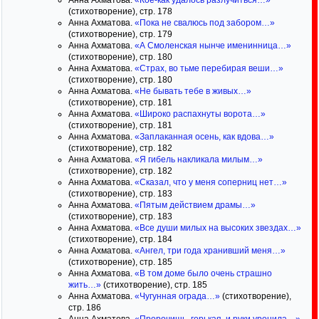
Анна Ахматова.
«Кое-как удалось разлучиться…»
(стихотворение), стр. 178
Анна Ахматова.
«Пока не свалюсь под забором…»
(стихотворение), стр. 179
Анна Ахматова.
«А Смоленская нынче именинница…»
(стихотворение), стр. 180
Анна Ахматова.
«Страх, во тьме перебирая веши…»
(стихотворение), стр. 180
Анна Ахматова.
«Не бывать тебе в живых…»
(стихотворение), стр. 181
Анна Ахматова.
«Широко распахнуты ворота…»
(стихотворение), стр. 181
Анна Ахматова.
«Заплаканная осень, как вдова…»
(стихотворение), стр. 182
Анна Ахматова.
«Я гибель накликала милым…»
(стихотворение), стр. 182
Анна Ахматова.
«Сказал, что у меня соперниц нет…»
(стихотворение), стр. 183
Анна Ахматова.
«Пятым действием драмы…»
(стихотворение), стр. 183
Анна Ахматова.
«Все души милых на высоких звездах…»
(стихотворение), стр. 184
Анна Ахматова.
«Ангел, три года хранивший меня…»
(стихотворение), стр. 185
Анна Ахматова.
«В том доме было очень страшно
жить…»
(стихотворение), стр. 185
Анна Ахматова.
«Чугунная ограда…»
(стихотворение),
стр. 186