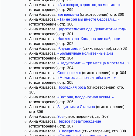
(стихотворение), стр. 299
Анна Ахматова.
«А я говорю, вероятно, за многих…»
(стихотворение), стр. 299
Анна Ахматова.
Бег времени
(стихотворение), стр. 300
Анна Ахматова.
«Так не зря мы вместе бедовали…»
(стихотворение), стр. 300
Анна Ахматова.
Царскосельская ода. Девятисотые годы
(стихотворение), стр. 301
Анна Ахматова.
Нас четверо. Комаровские наброски
(стихотворение), стр. 302
Анна Ахматова.
Родная земля
(стихотворение), стр. 303
Анна Ахматова.
«Больничные молитвенные дни
(стихотворение), стр. 304
Анна Ахматова.
«Недуг томит — три месяца в постели…»
(стихотворение), стр. 304
Анна Ахматова.
Сонет-эпилог
(стихотворение), стр. 304
Анна Ахматова.
«Молитесь на ночь, чтобы вам…»
(стихотворение), стр. 305
Анна Ахматова.
Последняя роза
(стихотворение), стр.
305
Анна Ахматова.
«Вот она, плодоносная осень!..»
(стихотворение), стр. 306
Анна Ахматова.
Защитникам Сталина
(стихотворение),
стр. 306
Анна Ахматова.
Зов
(стихотворение), стр. 307
Анна Ахматова.
Первое предупреждение
(стихотворение), стр. 307
Анна Ахматова.
В Зазеркалье
(стихотворение), стр. 308