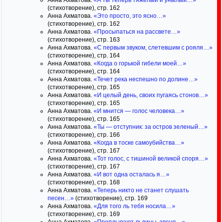
Анна Ахматова.
«А ты теперь тяжелый и унылый…»
(стихотворение), стр. 162
Анна Ахматова.
«Это просто, это ясно…»
(стихотворение), стр. 162
Анна Ахматова.
«Просыпаться на рассвете…»
(стихотворение), стр. 163
Анна Ахматова.
«С первым звуком, слетевшим с рояля…»
(стихотворение), стр. 164
Анна Ахматова.
«Когда о горькой гибели моей…»
(стихотворение), стр. 164
Анна Ахматова.
«Течет река неспешно по долине…»
(стихотворение), стр. 165
Анна Ахматова.
«И целый день, своих пугаясь стонов…»
(стихотворение), стр. 165
Анна Ахматова.
«И мнится — голос человека…»
(стихотворение), стр. 165
Анна Ахматова.
«Ты — отступник: за остров зеленый…»
(стихотворение), стр. 166
Анна Ахматова.
«Когда в тоске самоубийства…»
(стихотворение), стр. 167
Анна Ахматова.
«Тот голос, с тишиной великой споря…»
(стихотворение), стр. 167
Анна Ахматова.
«И вот одна осталась я…»
(стихотворение), стр. 168
Анна Ахматова.
«Теперь никто не станет слушать
песен…»
(стихотворение), стр. 169
Анна Ахматова.
«Для того ль тебя носила…»
(стихотворение), стр. 169