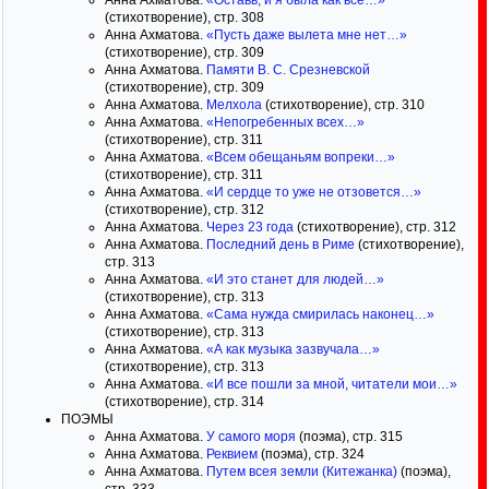
Анна Ахматова.
«Оставь, и я была как все…»
(стихотворение), стр. 308
Анна Ахматова.
«Пусть даже вылета мне нет…»
(стихотворение), стр. 309
Анна Ахматова.
Памяти В. С. Срезневской
(стихотворение), стр. 309
Анна Ахматова.
Мелхола
(стихотворение), стр. 310
Анна Ахматова.
«Непогребенных всех…»
(стихотворение), стр. 311
Анна Ахматова.
«Всем обещаньям вопреки…»
(стихотворение), стр. 311
Анна Ахматова.
«И сердце то уже не отзовется…»
(стихотворение), стр. 312
Анна Ахматова.
Через 23 года
(стихотворение), стр. 312
Анна Ахматова.
Последний день в Риме
(стихотворение),
стр. 313
Анна Ахматова.
«И это станет для людей…»
(стихотворение), стр. 313
Анна Ахматова.
«Сама нужда смирилась наконец…»
(стихотворение), стр. 313
Анна Ахматова.
«А как музыка зазвучала…»
(стихотворение), стр. 313
Анна Ахматова.
«И все пошли за мной, читатели мои…»
(стихотворение), стр. 314
ПОЭМЫ
Анна Ахматова.
У самого моря
(поэма), стр. 315
Анна Ахматова.
Реквием
(поэма), стр. 324
Анна Ахматова.
Путем всея земли (Китежанка)
(поэма),