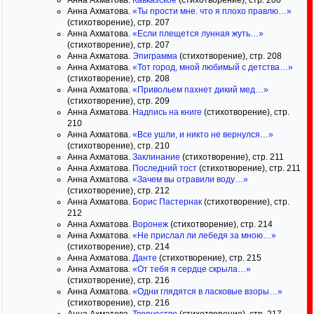
Анна Ахматова.
Кавказское
(стихотворение), стр. 206
Анна Ахматова.
«Ты прости мне. что я плохо правлю…»
(стихотворение), стр. 207
Анна Ахматова.
«Если плещется лунная жуть…»
(стихотворение), стр. 207
Анна Ахматова.
Эпиграмма
(стихотворение), стр. 208
Анна Ахматова.
«Тот город, мной любимый с детства…»
(стихотворение), стр. 208
Анна Ахматова.
«Привольем пахнет дикий мед…»
(стихотворение), стр. 209
Анна Ахматова.
Надпись на книге
(стихотворение), стр.
210
Анна Ахматова.
«Все ушли, и никто не вернулся…»
(стихотворение), стр. 210
Анна Ахматова.
Заклинание
(стихотворение), стр. 211
Анна Ахматова.
Последний тост
(стихотворение), стр. 211
Анна Ахматова.
«Зачем вы отравили воду…»
(стихотворение), стр. 212
Анна Ахматова.
Борис Пастернак
(стихотворение), стр.
212
Анна Ахматова.
Воронеж
(стихотворение), стр. 214
Анна Ахматова.
«Не прислал ли лебедя за мною…»
(стихотворение), стр. 214
Анна Ахматова.
Данте
(стихотворение), стр. 215
Анна Ахматова.
«От тебя я сердце скрыла…»
(стихотворение), стр. 216
Анна Ахматова.
«Одни глядятся в ласковые взоры…»
(стихотворение), стр. 216