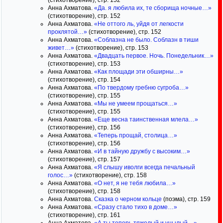
(стихотворение), стр. 152
Анна Ахматова.
«Да. я любила их, те сборища ночные…»
(стихотворение), стр. 152
Анна Ахматова.
«Не оттого ль, уйдя от легкости
проклятой…»
(стихотворение), стр. 152
Анна Ахматова.
«Соблазна не было. Соблазн в тиши
живет…»
(стихотворение), стр. 153
Анна Ахматова.
«Двадцать первое. Ночь. Понедельник…»
(стихотворение), стр. 153
Анна Ахматова.
«Как площади эти обширны…»
(стихотворение), стр. 154
Анна Ахматова.
«По твердому гребню сугроба…»
(стихотворение), стр. 155
Анна Ахматова.
«Мы не умеем прощаться…»
(стихотворение), стр. 155
Анна Ахматова.
«Еще весна таинственная млела…»
(стихотворение), стр. 156
Анна Ахматова.
«Теперь прощай, столица…»
(стихотворение), стр. 156
Анна Ахматова.
«И в тайную дружбу с высоким…»
(стихотворение), стр. 157
Анна Ахматова.
«Я слышу иволги всегда печальный
голос…»
(стихотворение), стр. 158
Анна Ахматова.
«О нет, я не тебя любила…»
(стихотворение), стр. 158
Анна Ахматова.
Сказка о черном кольце
(поэма), стр. 159
Анна Ахматова.
«Сразу стало тихо в доме…»
(стихотворение), стр. 161