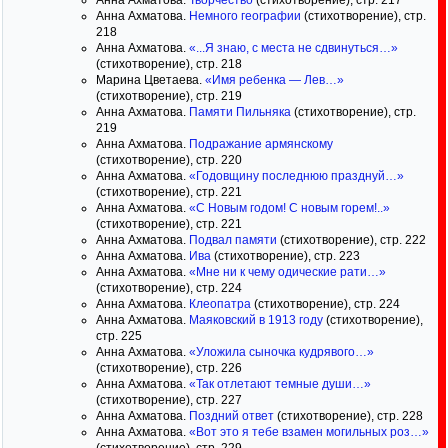
Анна Ахматова.
Творчество
(стихотворение), стр. 217
Анна Ахматова.
Немного географии
(стихотворение), стр.
218
Анна Ахматова.
«...Я знаю, с места не сдвинуться…»
(стихотворение), стр. 218
Марина Цветаева.
«Имя ребенка — Лев…»
(стихотворение), стр. 219
Анна Ахматова.
Памяти Пильняка
(стихотворение), стр.
219
Анна Ахматова.
Подражание армянскому
(стихотворение), стр. 220
Анна Ахматова.
«Годовщину последнюю празднуй…»
(стихотворение), стр. 221
Анна Ахматова.
«С Новым годом! С новым горем!..»
(стихотворение), стр. 221
Анна Ахматова.
Подвал памяти
(стихотворение), стр. 222
Анна Ахматова.
Ива
(стихотворение), стр. 223
Анна Ахматова.
«Мне ни к чему одические рати…»
(стихотворение), стр. 224
Анна Ахматова.
Клеопатра
(стихотворение), стр. 224
Анна Ахматова.
Маяковский в 1913 году
(стихотворение),
стр. 225
Анна Ахматова.
«Уложила сыночка кудрявого…»
(стихотворение), стр. 226
Анна Ахматова.
«Так отлетают темные души…»
(стихотворение), стр. 227
Анна Ахматова.
Поздний ответ
(стихотворение), стр. 228
Анна Ахматова.
«Вот это я тебе взамен могильных роз…»