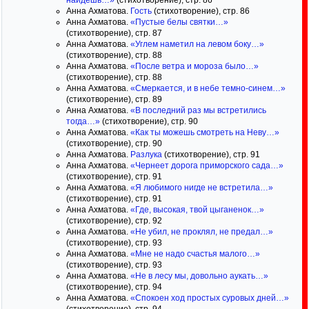
найдешь…»
(стихотворение), стр. 86
Анна Ахматова.
Гость
(стихотворение), стр. 86
Анна Ахматова.
«Пустые белы святки…»
(стихотворение), стр. 87
Анна Ахматова.
«Углем наметил на левом боку…»
(стихотворение), стр. 88
Анна Ахматова.
«После ветра и мороза было…»
(стихотворение), стр. 88
Анна Ахматова.
«Смеркается, и в небе темно-синем…»
(стихотворение), стр. 89
Анна Ахматова.
«В последний раз мы встретились
тогда…»
(стихотворение), стр. 90
Анна Ахматова.
«Как ты можешь смотреть на Неву…»
(стихотворение), стр. 90
Анна Ахматова.
Разлука
(стихотворение), стр. 91
Анна Ахматова.
«Чернеет дорога приморского сада…»
(стихотворение), стр. 91
Анна Ахматова.
«Я любимого нигде не встретила…»
(стихотворение), стр. 91
Анна Ахматова.
«Где, высокая, твой цыганенок…»
(стихотворение), стр. 92
Анна Ахматова.
«Не убил, не проклял, не предал…»
(стихотворение), стр. 93
Анна Ахматова.
«Мне не надо счастья малого…»
(стихотворение), стр. 93
Анна Ахматова.
«Не в лесу мы, довольно аукать…»
(стихотворение), стр. 94
Анна Ахматова.
«Спокоен ход простых суровых дней…»