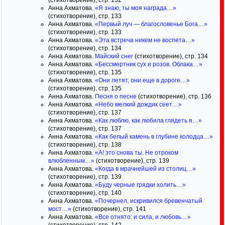
(стихотворение), стр. 132
Анна Ахматова.
«Я знаю, ты моя награда…»
(стихотворение), стр. 133
Анна Ахматова.
«Первый луч — благословенье Бога…»
(стихотворение), стр. 133
Анна Ахматова.
«Эта встреча никем не воспета…»
(стихотворение), стр. 134
Анна Ахматова.
Майский снег
(стихотворение), стр. 134
Анна Ахматова.
«Бессмертник сух и розов. Облака…»
(стихотворение), стр. 135
Анна Ахматова.
«Они летят, они еще в дороге…»
(стихотворение), стр. 135
Анна Ахматова.
Песня о песне
(стихотворение), стр. 136
Анна Ахматова.
«Небо мелкий дождик сеет…»
(стихотворение), стр. 137
Анна Ахматова.
«Как люблю, как любила глядеть я…»
(стихотворение), стр. 137
Анна Ахматова.
«Как белый камень в глубине колодца…»
(стихотворение), стр. 138
Анна Ахматова.
«А! это снова ты. Не отроком
влюбленным…»
(стихотворение), стр. 139
Анна Ахматова.
«Когда в мрачнейшей из столиц…»
(стихотворение), стр. 139
Анна Ахматова.
«Буду черные грядки холить…»
(стихотворение), стр. 140
Анна Ахматова.
«Почернел, искривился бревенчатый
мост…»
(стихотворение), стр. 141
Анна Ахматова.
«Все отнято: и сила, и любовь…»