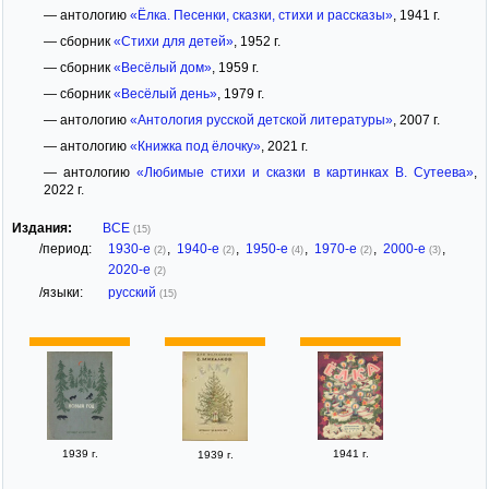
— антологию
«Ёлка. Песенки, сказки, стихи и рассказы»
, 1941 г.
— сборник
«Стихи для детей»
, 1952 г.
— сборник
«Весёлый дом»
, 1959 г.
— сборник
«Весёлый день»
, 1979 г.
— антологию
«Антология русской детской литературы»
, 2007 г.
— антологию
«Книжка под ёлочку»
, 2021 г.
— антологию
«Любимые стихи и сказки в картинках В. Сутеева»
,
2022 г.
Издания:
ВСЕ
(15)
/период:
1930-е
,
1940-е
,
1950-е
,
1970-е
,
2000-е
,
(2)
(2)
(4)
(2)
(3)
2020-е
(2)
/языки:
русский
(15)
1939 г.
1941 г.
1939 г.