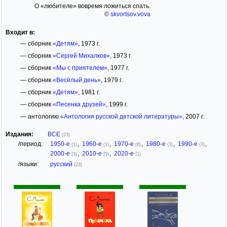
О «любителе» вовремя ложиться спать.
©
skvortsov.vova
Входит в:
— сборник
«Детям»
, 1973 г.
— сборник
«Сергей Михалков»
, 1973 г.
— сборник
«Мы с приятелем»
, 1977 г.
— сборник
«Весёлый день»
, 1979 г.
— сборник
«Детям»
, 1981 г.
— сборник
«Песенка друзей»
, 1999 г.
— антологию
«Антология русской детской литературы»
, 2007 г.
Издания:
ВСЕ
(23)
/период:
1950-е
,
1960-е
,
1970-е
,
1980-е
,
1990-е
,
(1)
(1)
(6)
(3)
(3)
2000-е
,
2010-е
,
2020-е
(3)
(5)
(1)
/языки:
русский
(23)