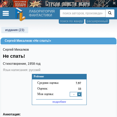
ЛАБОРАТОРИЯ
ФАНТАСТИКИ
поиск по жанру
расширенный
издания (23)
Сергей Михалков «Не спать!»
Сергей Михалков
Не спать!
Стихотворение,
1958
год
Язык написания: русский
Рейтинг
Средняя оценка:
7.97
Оценок:
33
Моя оценка:
-
подробнее
Аннотация: