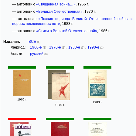
— антологию
«Священная война…»
, 1966 г.
— антологию
«Великая Отечественная»
, 1970 г.
— антологию
«Поэзия периода Великой Отечественной войны и
первых послевоенных лет»
, 1983 г.
— антологию
«Стихи о Великой Отечественной»
, 1985 г.
Издания:
ВСЕ
(6)
/период:
1960-е
,
1970-е
,
1980-е
,
1990-е
(1)
(1)
(3)
(1)
/языки:
русский
(6)
1966 г.
1983 г.
1970 г.