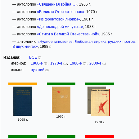
— антологию
«Священная война…»
, 1966 г.
— антологию
«Великая Отечественная»
, 1970 г.
— антологию
«Из фронтовой лирики»
, 1981 г.
— антологию
«До последней минуты...»
, 1983 г.
— антологию
«Стихи о Великой Отечественной»
, 1985 г.
— антологию
«Чудное мгновенье. Любовная лирика русских поэтов.
В двух книгах»
, 1988 г.
Издания:
ВСЕ
(9)
/период:
1960-е
,
1970-е
,
1980-е
,
2000-е
(2)
(1)
(5)
(1)
/языки:
русский
(9)
1966 г.
1965 г.
1970 г.