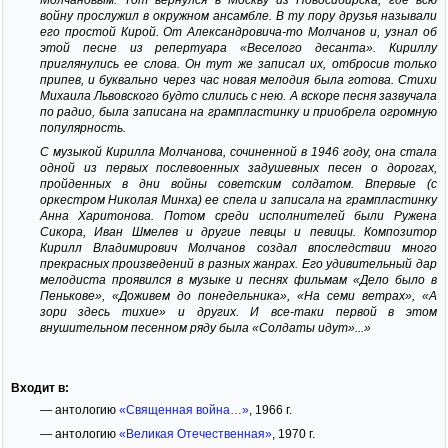
войну прослужил в окружном ансамбле. В ту пору друзья называли
его простой Кирой. От Александровича-то Молчанов и, узнал об
этой песне из репертуара «Веселого десанта». Кириллу
приглянулись ее слова. Он тут же записал их, отбросив только
припев, и буквально через час новая мелодия была готова. Стихи
Михаила Львовского будто слились с нею. А вскоре песня зазвучала
по радио, была записана на грампластинку и приобрела огромную
популярность.
С музыкой Кирилла Молчанова, сочиненной в 1946 году, она стала
одной из первых послевоенных задушевных песен о дорогах,
пройденных в дни войны советским солдатом. Впервые (с
оркестром Николая Минха) ее спела и записала на грампластинку
Анна Харитонова. Потом среди исполнителей были Ружена
Сикора, Иван Шмелев и другие певцы и певицы. Композитор
Кирилл Владимирович Молчанов создал впоследствии много
прекрасных произведений в разных жанрах. Его удивительный дар
мелодиста проявился в музыке и песнях фильмам «Дело было в
Пенькове», «Доживем до понедельника», «На семи ветрах», «А
зори здесь тихие» и других. И все-таки первой в этом
внушительном песенном ряду была «Солдаты идут»...»
Входит в:
— антологию
«Священная война…»
, 1966 г.
— антологию
«Великая Отечественная»
, 1970 г.