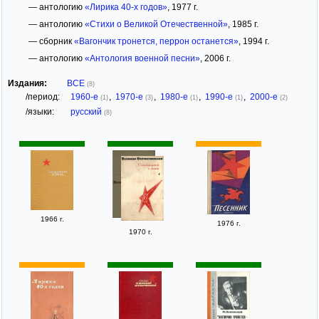
— антологию
«Лирика 40-х годов»
, 1977 г.
— антологию
«Стихи о Великой Отечественной»
, 1985 г.
— сборник
«Вагончик тронется, перрон останется»
, 1994 г.
— антологию
«Антология военной песни»
, 2006 г.
Издания:
ВСЕ
(8)
/период:
1960-е
,
1970-е
,
1980-е
,
1990-е
,
2000-е
(1)
(3)
(1)
(1)
(2)
/языки:
русский
(8)
1966 г.
1976 г.
1970 г.