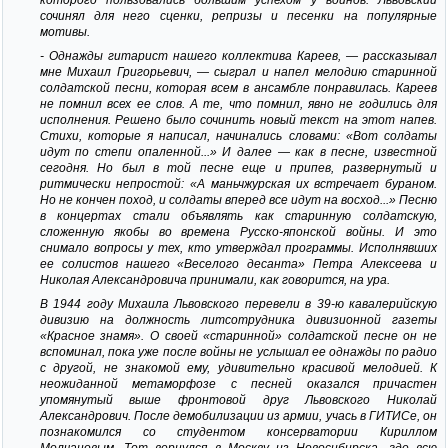
сочинял для него сценки, репризы и песенки на популярные
мотивы.
- Однажды гитарист нашего коллектива Кареев, — рассказывал
мне Михаил Григорьевич, — сыграл и напел мелодию старинной
солдатской песни, которая всем в ансамбле понравилась. Кареев
не помнил всех ее слов. А те, что помнил, явно не годились для
исполнения. Решено было сочинить новый текст на этот напев.
Стихи, которые я написал, начинались словами: «Вот солдаты
идут по степи опаленной...» И далее — как в песне, известной
сегодня. Но был в той песне еще и припев, развернутый и
ритмически непростой: «А маньчжурская их встречает бураном.
Но не кончен поход, и солдаты вперед все идут на восход...» Песню
в концертах стали объявлять как старинную солдатскую,
сложенную якобы во времена Русско-японской войны. И это
снимало вопросы у тех, кто утверждал программы. Исполнявших
ее солистов нашего «Веселого десанта» Петра Алексеева и
Николая Александровича принимали, как говорится, на ура.
В 1944 году Михаила Львовского перевели в 39-ю кавалерийскую
дивизию на должность литсотрудника дивизионной газеты
«Красное знамя». О своей «старинной» солдатской песне он не
вспоминал, пока уже после войны не услышал ее однажды по радио
с другой, не знакомой ему, удивительно красивой мелодией. К
неожиданной метаморфозе с песней оказался причастен
упомянутый выше фронтовой друг Львовского Николай
Александрович. После демобилизации из армии, учась в ГИТИСе, он
познакомился со студентом консерватории Кириллом
Молчановым. Тот вернулся в Москву из Новосибирска, где всю