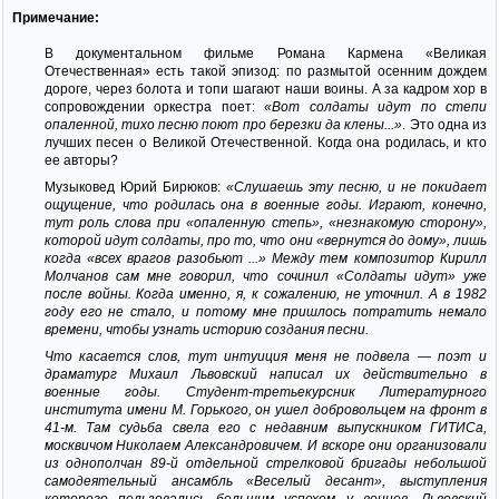
Примечание:
В документальном фильме Романа Кармена «Великая
Отечественная» есть такой эпизод: по размытой осенним дождем
дороге, через болота и топи шагают наши воины. А за кадром хор в
сопровождении оркестра поет:
«Вот солдаты идут по степи
опаленной, тихо песню поют про березки да клены...»
. Это одна из
лучших песен о Великой Отечественной. Когда она родилась, и кто
ее авторы?
Музыковед Юрий Бирюков:
«Слушаешь эту песню, и не покидает
ощущение, что родилась она в военные годы. Играют, конечно,
тут роль слова при «опаленную степь», «незнакомую сторону»,
которой идут солдаты, про то, что они «вернутся до дому», лишь
когда «всех врагов разобьют ...» Между тем композитор Кирилл
Молчанов сам мне говорил, что сочинил «Солдаты идут» уже
после войны. Когда именно, я, к сожалению, не уточнил. А в 1982
году его не стало, и потому мне пришлось потратить немало
времени, чтобы узнать историю создания песни.
Что касается слов, тут интуиция меня не подвела — поэт и
драматург Михаил Львовский написал их действительно в
военные годы. Студент-третьекурсник Литературного
института имени М. Горького, он ушел добровольцем на фронт в
41-м. Там судьба свела его с недавним выпускником ГИТИСа,
москвичом Николаем Александровичем. И вскоре они организовали
из однополчан 89-й отдельной стрелковой бригады небольшой
самодеятельный ансамбль «Веселый десант», выступления
которого пользовались большим успехом у воинов. Львовский