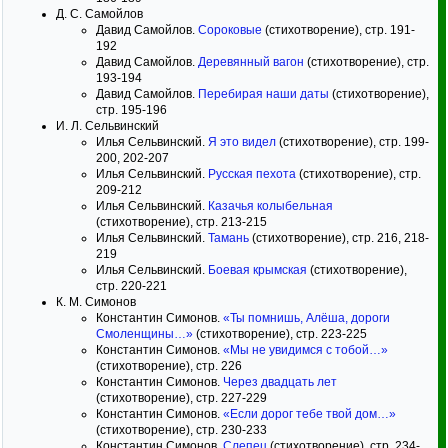
Д. С. Самойлов
Давид Самойлов.
Сороковые
(стихотворение), стр. 191-
192
Давид Самойлов.
Деревянный вагон
(стихотворение), стр.
193-194
Давид Самойлов.
Перебирая наши даты
(стихотворение),
стр. 195-196
И. Л. Сельвинский
Илья Сельвинский.
Я это видел
(стихотворение), стр. 199-
200, 202-207
Илья Сельвинский.
Русская пехота
(стихотворение), стр.
209-212
Илья Сельвинский.
Казачья колыбельная
(стихотворение), стр. 213-215
Илья Сельвинский.
Тамань
(стихотворение), стр. 216, 218-
219
Илья Сельвинский.
Боевая крымская
(стихотворение),
стр. 220-221
К. М. Симонов
Константин Симонов.
«Ты помнишь, Алёша, дороги
Смоленщины…»
(стихотворение), стр. 223-225
Константин Симонов.
«Мы не увидимся с тобой…»
(стихотворение), стр. 226
Константин Симонов.
Через двадцать лет
(стихотворение), стр. 227-229
Константин Симонов.
«Если дорог тебе твой дом…»
(стихотворение), стр. 230-233
Константин Симонов.
Слепец
(стихотворение), стр. 234-