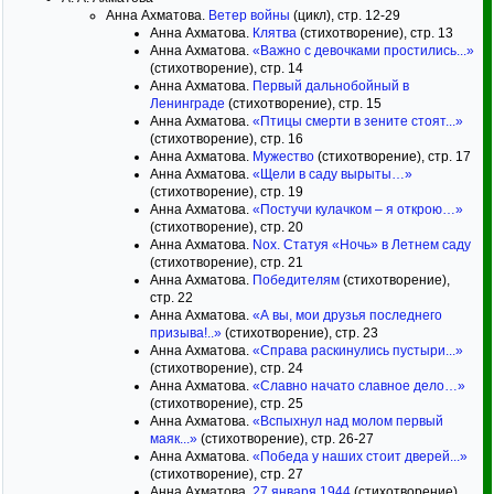
Анна Ахматова.
Ветер войны
(цикл), стр. 12-29
Анна Ахматова.
Клятва
(стихотворение), стр. 13
Анна Ахматова.
«Важно с девочками простились...»
(стихотворение), стр. 14
Анна Ахматова.
Первый дальнобойный в
Ленинграде
(стихотворение), стр. 15
Анна Ахматова.
«Птицы смерти в зените стоят...»
(стихотворение), стр. 16
Анна Ахматова.
Мужество
(стихотворение), стр. 17
Анна Ахматова.
«Щели в саду вырыты…»
(стихотворение), стр. 19
Анна Ахматова.
«Постучи кулачком – я открою…»
(стихотворение), стр. 20
Анна Ахматова.
Nox. Статуя «Ночь» в Летнем саду
(стихотворение), стр. 21
Анна Ахматова.
Победителям
(стихотворение),
стр. 22
Анна Ахматова.
«А вы, мои друзья последнего
призыва!..»
(стихотворение), стр. 23
Анна Ахматова.
«Справа раскинулись пустыри...»
(стихотворение), стр. 24
Анна Ахматова.
«Славно начато славное дело…»
(стихотворение), стр. 25
Анна Ахматова.
«Вспыхнул над молом первый
маяк...»
(стихотворение), стр. 26-27
Анна Ахматова.
«Победа у наших стоит дверей...»
(стихотворение), стр. 27
Анна Ахматова.
27 января 1944
(стихотворение),