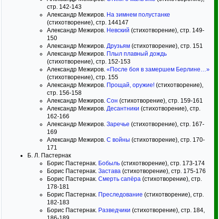
стр. 142-143
Александр Межиров.
На зимнем полустанке
(стихотворение), стр. 144147
Александр Межиров.
Невский
(стихотворение), стр. 149-
150
Александр Межиров.
Друзьям
(стихотворение), стр. 151
Александр Межиров.
Плыл плавный дождь
(стихотворение), стр. 152-153
Александр Межиров.
«После боя в замершем Берлине…»
(стихотворение), стр. 155
Александр Межиров.
Прощай, оружие!
(стихотворение),
стр. 156-158
Александр Межиров.
Сон
(стихотворение), стр. 159-161
Александр Межиров.
Десантники
(стихотворение), стр.
162-166
Александр Межиров.
Заречье
(стихотворение), стр. 167-
169
Александр Межиров.
С войны
(стихотворение), стр. 170-
171
Б. Л. Пастернак
Борис Пастернак.
Бобыль
(стихотворение), стр. 173-174
Борис Пастернак.
Застава
(стихотворение), стр. 175-176
Борис Пастернак.
Смерть сапёра
(стихотворение), стр.
178-181
Борис Пастернак.
Преследование
(стихотворение), стр.
182-183
Борис Пастернак.
Разведчики
(стихотворение), стр. 184,
186-189