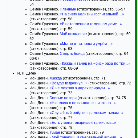
54
Семён Гудзенко.
Пленные
(стихотворение), стр. 56-57
Семён Гудзенко.
«На снегу белизны госпитальной…»
(стихотворение), стр. 58
Семён Гудзенко.
«В нетопленном каменном доме...»
(стихотворение), стр. 59
Семён Гудзенко.
Моё поколение
(стихотворение), стр. 60-
62
Семён Гудзенко.
«Мы не от старости умрём…»
(стихотворение), стр. 63
Семён Гудзенко.
Смерть бойца
(стихотворение), стр. 64,
66-67
Семён Гудзенко.
«Каждый танец на «бис» раза по три...»
(стихотворение), стр. 68-69
И. Л. Деген
Ион Деген.
Жажда
(стихотворение), стр. 71
Ион Деген.
«Воздух вздрогнул...»
(стихотворение), стр. 72
Ион Деген.
«Я не мечтаю о дарах природы...»
(стихотворение), стр. 73
Ион Деген.
Боевые потери
(стихотворение), стр. 74-75
Ион Деген.
«Ни плача я не слышал и ни стона...»
(стихотворение), стр. 76
Ион Деген.
«Случайный рейд по вражеским тылам...»
(стихотворение), стр. 77
Ион Деген.
«Есть у моих товарищей танкистов...»
(стихотворение), стр. 78
Ион Деген.
Туман
(стихотворение), стр. 79
Ион Деген.
«Мой товарищ, в смертельной агонии…»