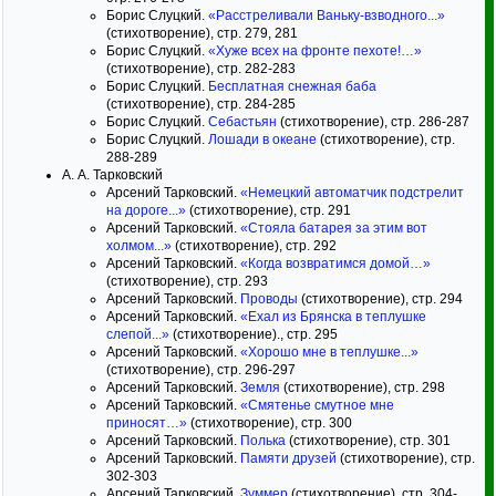
Борис Слуцкий.
«Расстреливали Ваньку-взводного...»
(стихотворение), стр. 279, 281
Борис Слуцкий.
«Хуже всех на фронте пехоте!…»
(стихотворение), стр. 282-283
Борис Слуцкий.
Бесплатная снежная баба
(стихотворение), стр. 284-285
Борис Слуцкий.
Себастьян
(стихотворение), стр. 286-287
Борис Слуцкий.
Лошади в океане
(стихотворение), стр.
288-289
А. А. Тарковский
Арсений Тарковский.
«Немецкий автоматчик подстрелит
на дороге...»
(стихотворение), стр. 291
Арсений Тарковский.
«Стояла батарея за этим вот
холмом...»
(стихотворение), стр. 292
Арсений Тарковский.
«Когда возвратимся домой…»
(стихотворение), стр. 293
Арсений Тарковский.
Проводы
(стихотворение), стр. 294
Арсений Тарковский.
«Ехал из Брянска в теплушке
слепой...»
(стихотворение)., стр. 295
Арсений Тарковский.
«Хорошо мне в теплушке...»
(стихотворение), стр. 296-297
Арсений Тарковский.
Земля
(стихотворение), стр. 298
Арсений Тарковский.
«Смятенье смутное мне
приносят…»
(стихотворение), стр. 300
Арсений Тарковский.
Полька
(стихотворение), стр. 301
Арсений Тарковский.
Памяти друзей
(стихотворение), стр.
302-303
Арсений Тарковский.
Зуммер
(стихотворение), стр. 304-