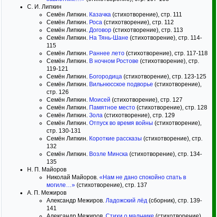
С. И. Липкин
Семён Липкин.
Казачка
(стихотворение), стр. 111
Семён Липкин.
Роса
(стихотворение), стр. 112
Семён Липкин.
Договор
(стихотворение), стр. 113
Семён Липкин.
На Тянь-Шане
(стихотворение), стр. 114-
115
Семён Липкин.
Раннее лето
(стихотворение), стр. 117-118
Семён Липкин.
В ночном Ростове
(стихотворение), стр.
119-121
Семён Липкин.
Богородица
(стихотворение), стр. 123-125
Семён Липкин.
Вильнюсское подворье
(стихотворение),
стр. 126
Семён Липкин.
Моисей
(стихотворение), стр. 127
Семён Липкин.
Памятное место
(стихотворение), стр. 128
Семён Липкин.
Зола
(стихотворение), стр. 129
Семён Липкин.
Отпуск во время войны
(стихотворение),
стр. 130-131
Семён Липкин.
Короткие рассказы
(стихотворение), стр.
132
Семён Липкин.
Возле Минска
(стихотворение), стр. 134-
135
Н. П. Майоров
Николай Майоров.
«Нам не дано спокойно спать в
могиле…»
(стихотворение), стр. 137
А. П. Межиров
Александр Межиров.
Ладожский лёд
(сборник), стр. 139-
141
Александр Межиров.
Стихи о мальчике
(стихотворение),