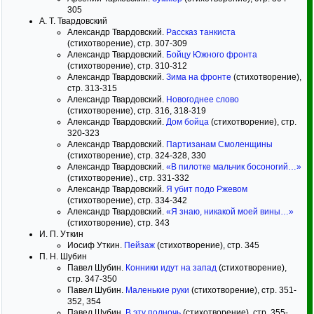
305
А. Т. Твардовский
Александр Твардовский.
Рассказ танкиста
(стихотворение), стр. 307-309
Александр Твардовский.
Бойцу Южного фронта
(стихотворение), стр. 310-312
Александр Твардовский.
Зима на фронте
(стихотворение),
стр. 313-315
Александр Твардовский.
Новогоднее слово
(стихотворение), стр. 316, 318-319
Александр Твардовский.
Дом бойца
(стихотворение), стр.
320-323
Александр Твардовский.
Партизанам Смоленщины
(стихотворение), стр. 324-328, 330
Александр Твардовский.
«В пилотке мальчик босоногий…»
(стихотворение)., стр. 331-332
Александр Твардовский.
Я убит подо Ржевом
(стихотворение), стр. 334-342
Александр Твардовский.
«Я знаю, никакой моей вины…»
(стихотворение), стр. 343
И. П. Уткин
Иосиф Уткин.
Пейзаж
(стихотворение), стр. 345
П. Н. Шубин
Павел Шубин.
Конники идут на запад
(стихотворение),
стр. 347-350
Павел Шубин.
Маленькие руки
(стихотворение), стр. 351-
352, 354
Павел Шубин.
В эту полночь
(стихотворение), стр. 355-