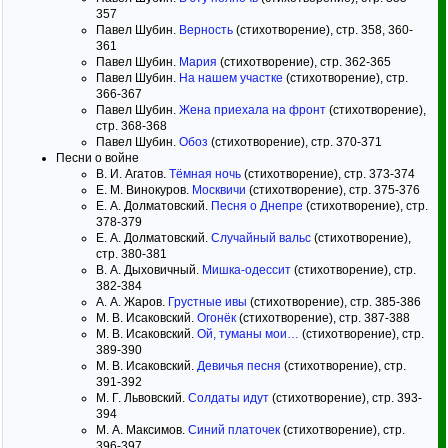
357
Павел Шубин.
Верность
(стихотворение), стр. 358, 360-
361
Павел Шубин.
Мария
(стихотворение), стр. 362-365
Павел Шубин.
На нашем участке
(стихотворение), стр.
366-367
Павел Шубин.
Жена приехала на фронт
(стихотворение),
стр. 368-368
Павел Шубин.
Обоз
(стихотворение), стр. 370-371
Песни о войне
В. И. Агатов.
Тёмная ночь
(стихотворение), стр. 373-374
Е. М. Винокуров.
Москвичи
(стихотворение), стр. 375-376
Е. А. Долматовский.
Песня о Днепре
(стихотворение), стр.
378-379
Е. А. Долматовский.
Случайный вальс
(стихотворение),
стр. 380-381
В. А. Дыховичный.
Мишка-одессит
(стихотворение), стр.
382-384
А. А. Жаров.
Грустные ивы
(стихотворение), стр. 385-386
М. В. Исаковский.
Огонёк
(стихотворение), стр. 387-388
М. В. Исаковский.
Ой, туманы мои…
(стихотворение), стр.
389-390
М. В. Исаковский.
Девичья песня
(стихотворение), стр.
391-392
М. Г. Львовский.
Солдаты идут
(стихотворение), стр. 393-
394
М. А. Максимов.
Синий платочек
(стихотворение), стр.
396-397