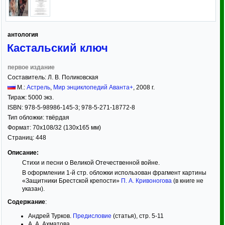
антология
Кастальский ключ
первое издание
Составитель:
Л. В. Поликовская
М.:
Астрель
,
Мир энциклопедий Аванта+
,
2008
г.
Тираж:
5000 экз.
ISBN:
978-5-98986-145-3; 978-5-271-18772-8
Тип обложки:
твёрдая
Формат:
70x108/32
(130x165 мм)
Страниц:
448
Описание:
Стихи и песни о Великой Отечественной войне.
В оформлении 1-й стр. обложки использован фрагмент картины
«Защитники Брестской крепости»
П. А. Кривоногова
(в книге не
указан).
Содержание
:
Андрей Турков.
Предисловие
(статья), стр. 5-11
А. А. Ахматова