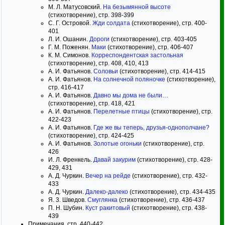
М. Л. Матусовский.
На безымянной высоте
(стихотворение), стр. 398-399
С. Г. Островой.
Жди солдата
(стихотворение), стр. 400-
401
Л. И. Ошанин.
Дороги
(стихотворение), стр. 403-405
Г. М. Поженян.
Маки
(стихотворение), стр. 406-407
К. М. Симонов.
Корреспондентская застольная
(стихотворение), стр. 408, 410, 413
А. И. Фатьянов.
Соловьи
(стихотворение), стр. 414-415
А. И. Фатьянов.
На солнечной поляночке
(стихотворение),
стр. 416-417
А. И. Фатьянов.
Давно мы дома не были…
(стихотворение), стр. 418, 421
А. И. Фатьянов.
Перелетные птицы
(стихотворение), стр.
422-423
А. И. Фатьянов.
Где же вы теперь, друзья-однополчане?
(стихотворение), стр. 424-425
А. И. Фатьянов.
Золотые огоньки
(стихотворение), стр.
426
И. Л. Френкель.
Давай закурим
(стихотворение), стр. 428-
429, 431
А. Д. Чуркин.
Вечер на рейде
(стихотворение), стр. 432-
433
А. Д. Чуркин.
Далеко-далеко
(стихотворение), стр. 434-435
Я. 3. Шведов.
Смуглянка
(стихотворение), стр. 436-437
П. Н. Шубин.
Куст ракитовый
(стихотворение), стр. 438-
439
Примечания, стр. 440-442