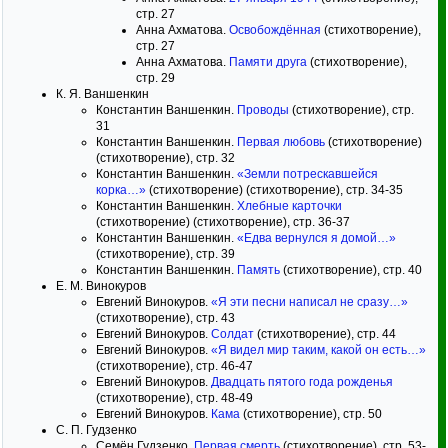
стр. 27
Анна Ахматова.
Освобождённая
(стихотворение),
стр. 27
Анна Ахматова.
Памяти друга
(стихотворение),
стр. 29
К. Я. Ваншенкин
Константин Ваншенкин.
Проводы
(стихотворение), стр.
31
Константин Ваншенкин.
Первая любовь
(стихотворение)
(стихотворение), стр. 32
Константин Ваншенкин.
«Земли потрескавшейся
корка…»
(стихотворение) (стихотворение), стр. 34-35
Константин Ваншенкин.
Хлебные карточки
(стихотворение) (стихотворение), стр. 36-37
Константин Ваншенкин.
«Едва вернулся я домой…»
(стихотворение), стр. 39
Константин Ваншенкин.
Память
(стихотворение), стр. 40
Е. М. Винокуров
Евгений Винокуров.
«Я эти песни написал не сразу…»
(стихотворение), стр. 43
Евгений Винокуров.
Солдат
(стихотворение), стр. 44
Евгений Винокуров.
«Я видел мир таким, какой он есть…»
(стихотворение), стр. 46-47
Евгений Винокуров.
Двадцать пятого года рожденья
(стихотворение), стр. 48-49
Евгений Винокуров.
Кама
(стихотворение), стр. 50
С. П. Гудзенко
Семён Гудзенко.
Первая смерть
(стихотворение), стр. 53-