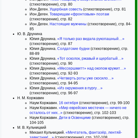
(стихотворение), стр. 80
Ион Деген.
Ущербная совесть
(стихотворение), стр. 81
Ион Деген.
Товарищам «фронтовым» поэтам
(стихотворение), стр. 82
Ион Деген.
Настоящие мужчины
(стихотворение), стр. 84-
85
Ю. В. Друнина
Юлия Друнина.
«Я только раз видала рукопашный…»
(стихотворение), стр. 87
Юлия Друнина.
Солдатские будни
(стихотворение), стр.
88-89
Юлия Друнина.
«Тот осколок, ржавый и щербатый…»
(стихотворение), стр. 90
Юлия Друнина.
«Мессершмитт» над окопом кружит…»
(стихотворение), стр. 92-93
Юлия Друнина.
«Четверть роты уже скосило…»
(стихотворение), стр. 94-95
Юлия Друнина.
«Из окружения в пургу…»
(стихотворение), стр. 96-97
Н. М. Коржавин
Наум Коржавин.
16 октября
(стихотворение), стр. 99-100
Наум Коржавин.
«Мир еврейских местечек — ничего не
осталось от них...»
(стихотворение), стр. 102-103
Наум Коржавин.
Дети в Освенциме
(стихотворение), стр.
104-105
М. В. Кульчицкий
Михаил Кульчицкий.
«Мечтатель, фантазёр, лентяй-
завистник!…»
(стихотворение), стр. 107-108