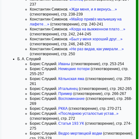
237
Константин Симонов.
«Жди меня, и я вернусь…»
(стихотворение), стр. 238-239
Константин Симонов.
«Майор привёз мальчишку на
лафете…»
(стихотворение), стр. 240-241
Константин Симонов.
«Когда на выжженном плато…»
(стихотворение), стр. 242, 244-245
Константин Симонов.
«Был у меня хороший друг…»
(стихотворение), стр. 246, 248-251
Константин Симонов.
«Не раз видав, как умирали…»
(стихотворение), стр. 250
Б. А. Слуцкий
Борис Слуцкий.
Иваны
(стихотворение), стр. 253-254
Борис Слуцкий.
Немецкие потери
(стихотворение), стр.
255-257
Борис Слуцкий.
Кёльнская яма
(стихотворение), стр. 259-
261
Борис Слуцкий.
Итальянец
(стихотворение), стр. 262-265
Борис Слуцкий.
Пример
(стихотворение), стр. 266-267
Борис Слуцкий.
Воспоминание
(стихотворение), стр. 268-
269
Борис Слуцкий.
РККА
(стихотворение), стр. 270-271
Борис Слуцкий.
«Последнюю усталостью устав...»
(стихотворение), стр. 272
Борис Слуцкий.
Статья 193 УК
(стихотворение), стр. 274-
275
Борис Слуцкий.
Ведро мертвецкой водки
(стихотворение),
стр. 276-278