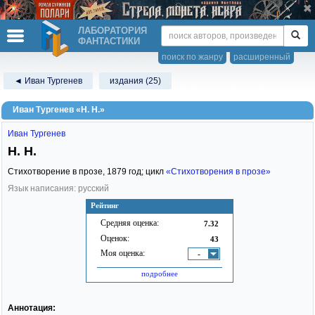
ЛАБОРАТОРИЯ
ФАНТАСТИКИ
поиск по жанру
расширенный
◄ Иван Тургенев
издания (25)
Иван Тургенев «Н. Н.»
Иван Тургенев
Н. Н.
Стихотворение в прозе,
1879
год; цикл
«Стихотворения в прозе»
Язык написания: русский
Рейтинг
Средняя оценка:
7.32
Оценок:
43
Моя оценка:
-
подробнее
Аннотация: