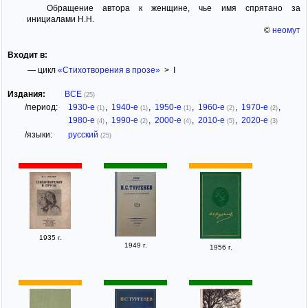
Обращение автора к женщине, чье имя спрятано за
инициалами Н.Н.
©
неомут
Входит в:
— цикл
«Стихотворения в прозе»
> I
Издания:
ВСЕ
(25)
/период:
1930-е
,
1940-е
,
1950-е
,
1960-е
,
1970-е
,
(1)
(1)
(1)
(2)
(2)
1980-е
,
1990-е
,
2000-е
,
2010-е
,
2020-е
(4)
(2)
(4)
(5)
(3)
/языки:
русский
(25)
1935 г.
1949 г.
1956 г.