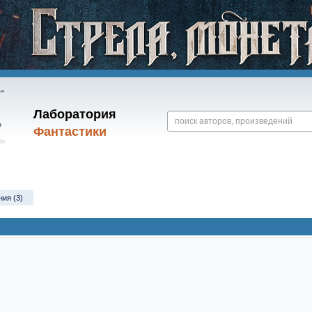
Лаборатория
Фантастики
ния (3)