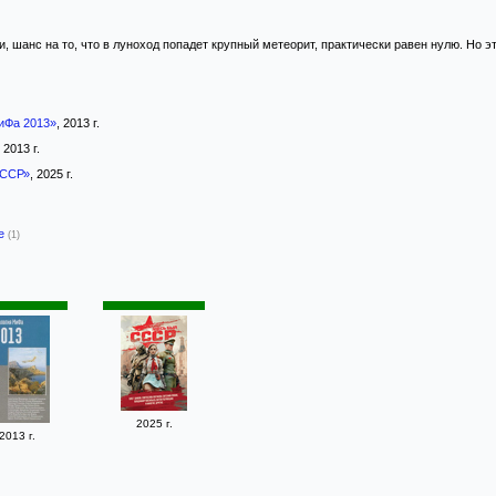
, шанс на то, что в луноход попадет крупный метеорит, практически равен нулю. Но э
иФа 2013»
, 2013 г.
, 2013 г.
СССР»
, 2025 г.
-е
(1)
2025 г.
2013 г.