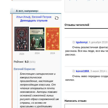
А вот, например:
Илья Ильф
,
Евгений Петров
Двенадцать стульев
Отзывы читателей
tgubonyi
,
6 декабря 2018 
Очень реалистичная фантаст
рассказа. Все мы люди, все мы че
2024
2024
2026
рассказ.
Рейтинг:
9.3
(3231)
Евгений Борисов
:
konst1959
,
3 июня 2014 г.
Блестящее сатирическое и
Очень живо передана создав
юмористическое
неплох.
произведение, настоящая
непреходящая классика. От
чтения оторваться почти
невозможно. Авторы помимо
основной сюжетной линии
рисуют образ современной им
Написать отзыв:
страны, со всеми ее
красивыми и уродливыми