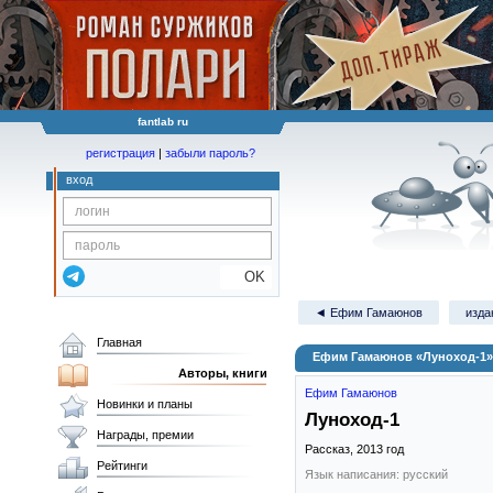
fantlab ru
регистрация
|
забыли пароль?
вход
OK
◄ Ефим Гамаюнов
изда
Главная
Ефим Гамаюнов «Луноход-1»
Авторы, книги
Ефим Гамаюнов
Новинки и планы
Луноход-1
Награды, премии
Рассказ,
2013
год
Рейтинги
Язык написания: русский