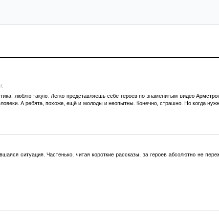
г.
ика, люблю такую. Легко представляешь себе героев по знаменитым видео Армстронга
ловеки. А ребята, похоже, ещё и молоды и неопытны. Конечно, страшно. Но когда нуж
шаяся ситуация. Частенько, читая короткие рассказы, за героев абсолютно не пере