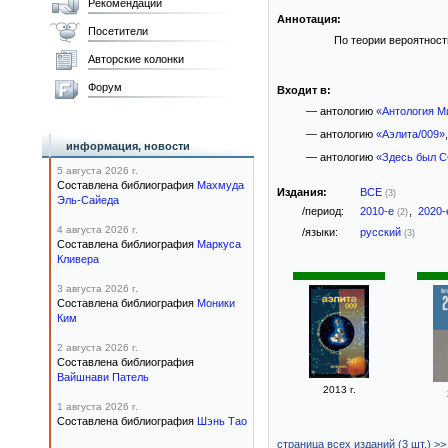
Рекомендации
Аннотация:
Посетители
По теории вероятности
Авторские колонки
Форум
Входит в:
— антологию
«Антология М
— антологию
«Аэлита/009»
информация, новости
— антологию
«Здесь был 
5 августа 2026 г.
Составлена библиография
Махмуда
Издания:
ВСЕ
(3)
Эль-Сайеда
/период:
2010-е
,
2020
(2)
4 августа 2026 г.
/языки:
русский
(3)
Составлена библиография
Маркуса
Кливера
3 августа 2026 г.
Составлена библиография
Моники
Ким
2 августа 2026 г.
Составлена библиография
Вайшнави Патель
2013 г.
1 августа 2026 г.
Составлена библиография
Шэнь Тао
страница всех изданий (3 шт.) >>