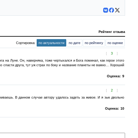
Рейтинг отзыва
Сортировка:
по актуальности
по дате
по рейтингу
по оценке
[
3
]
 на Луне. Он, наверняка, тоже чертыхался и Бога поминал, как герои этого
но спасти друга, тут уж страх по боку и название планеты не важно… Хороший
Оценка:
9
[
2
]
живаешь. В данном случае автору удалось задеть за живое. И я зык двольно
Оценка:
10