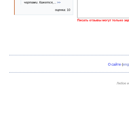
чертами. Кажется,
...
>>
оценка: 10
Писать отзывы могут только за
О сайте
(
eng
Любое и