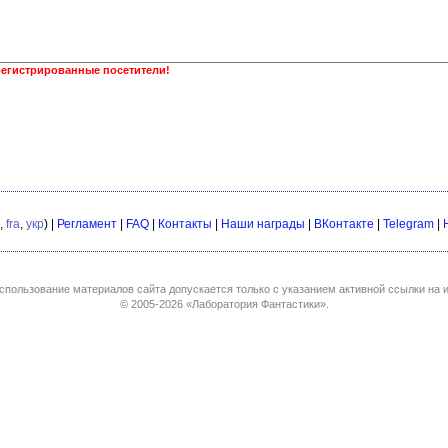
регистрированные посетители!
,
fra
,
укр
) |
Регламент
|
FAQ
|
Контакты
|
Наши награды
|
ВКонтакте
|
Telegram
|
спользование материалов сайта допускается только с указанием активной ссылки на и
© 2005-2026
«Лаборатория Фантастики»
.