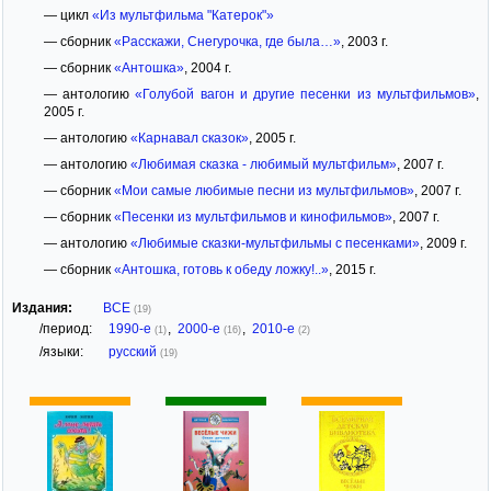
— цикл
«Из мультфильма "Катерок"»
— сборник
«Расскажи, Снегурочка, где была…»
, 2003 г.
— сборник
«Антошка»
, 2004 г.
— антологию
«Голубой вагон и другие песенки из мультфильмов»
,
2005 г.
— антологию
«Карнавал сказок»
, 2005 г.
— антологию
«Любимая сказка - любимый мультфильм»
, 2007 г.
— сборник
«Мои самые любимые песни из мультфильмов»
, 2007 г.
— сборник
«Песенки из мультфильмов и кинофильмов»
, 2007 г.
— антологию
«Любимые сказки-мультфильмы с песенками»
, 2009 г.
— сборник
«Антошка, готовь к обеду ложку!..»
, 2015 г.
Издания:
ВСЕ
(19)
/период:
1990-е
,
2000-е
,
2010-е
(1)
(16)
(2)
/языки:
русский
(19)