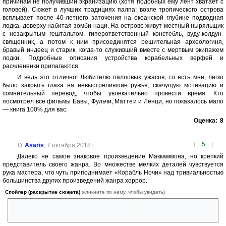
причинам не получивший экранизацию (хотя подобных ему лент хватает с
головой). Сюжет в лучших традициях палпа: возле тропического острова
всплывает после 40-летнего заточения на океанской глубине подводная
лодка, доверху набитая зомби-наци. На острове живут местный ныряльщик
с незакрытым гештальтом, гиперответственный констебль, вуду-колдун-
священник, а потом к ним присоединятся решительная археологиня,
бравый индеец и старик, когда-то служивший вместе с мертвым экипажем
лодки. Подробные описания устройства корабельных верфей и
расчлененки прилагаются.
И ведь это отлично! Любителю палповых ужасов, то есть мне, легко
было закрыть глаза на невыстрелившие ружья, скачущую мотивацию и
сомнительный перевод, чтобы увлекательно провести время. Кто
посмотрел все фильмы Бавы, Фульчи, Маттеи и Ленци, но показалось мало
— книга 100% для вас.
Оценка:
8
[
5
]
Asaris
,
7 октября 2018 г.
Далеко не самое знаковое произведение Маккаммона, но крепкий
представитель своего жанра. Во множестве мелких деталей чувствуется
рука мастера, что чуть приподнимает «Корабль Ночи» над тривиальностью
большинства других произведений жанра хоррор.
Спойлер (раскрытие сюжета)
(кликните по нему, чтобы увидеть)
А вот встречу Шиллера с его бывшей командой можно было обыграть
и лучше.