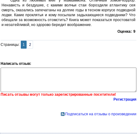
Одна из любимых книг у Маккаммона. Отличный зомби-хоррор.
Ненависть и бездушие, с какими волчьи стаи бороздили атлантику сея
смерть, оказались запечатаны на долгие годы в тесном корпусе подводной
лодки. Какие проклятья и кому посылали задыхающиеся подводники? Что
обещали за возможность отомстить? Книга может показаться простоватой
и незатейливой, но здорово бередит воображение.
Оценка:
9
Страницы:
1
2
Написать отзыв:
Писать отзывы могут только зарегистрированные посетители!
Регистрация
Подписаться на отзывы о произведении