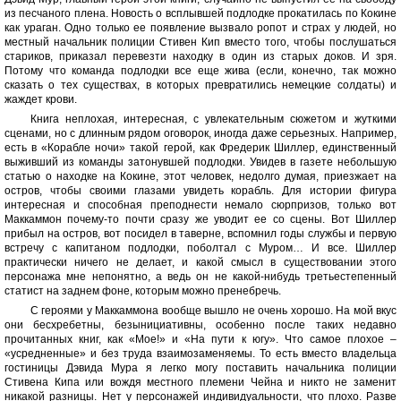
из песчаного плена. Новость о всплывшей подлодке прокатилась по Кокине
как ураган. Одно только ее появление вызвало ропот и страх у людей, но
местный начальник полиции Стивен Кип вместо того, чтобы послушаться
стариков, приказал перевезти находку в один из старых доков. И зря.
Потому что команда подлодки все еще жива (если, конечно, так можно
сказать о тех существах, в которых превратились немецкие солдаты) и
жаждет крови.
Книга неплохая, интересная, с увлекательным сюжетом и жуткими
сценами, но с длинным рядом оговорок, иногда даже серьезных. Например,
есть в «Корабле ночи» такой герой, как Фредерик Шиллер, единственный
выживший из команды затонувшей подлодки. Увидев в газете небольшую
статью о находке на Кокине, этот человек, недолго думая, приезжает на
остров, чтобы своими глазами увидеть корабль. Для истории фигура
интересная и способная преподнести немало сюрпризов, только вот
Маккаммон почему-то почти сразу же уводит ее со сцены. Вот Шиллер
прибыл на остров, вот посидел в таверне, вспомнил годы службы и первую
встречу с капитаном подлодки, поболтал с Муром… И все. Шиллер
практически ничего не делает, и какой смысл в существовании этого
персонажа мне непонятно, а ведь он не какой-нибудь третьестепенный
статист на заднем фоне, которым можно пренебречь.
С героями у Маккаммона вообще вышло не очень хорошо. На мой вкус
они бесхребетны, безынициативны, особенно после таких недавно
прочитанных книг, как «Мое!» и «На пути к югу». Что самое плохое –
«усредненные» и без труда взаимозаменяемы. То есть вместо владельца
гостиницы Дэвида Мура я легко могу поставить начальника полиции
Стивена Кипа или вождя местного племени Чейна и никто не заменит
никакой разницы. Нет у персонажей индивидуальности, что плохо. Разве