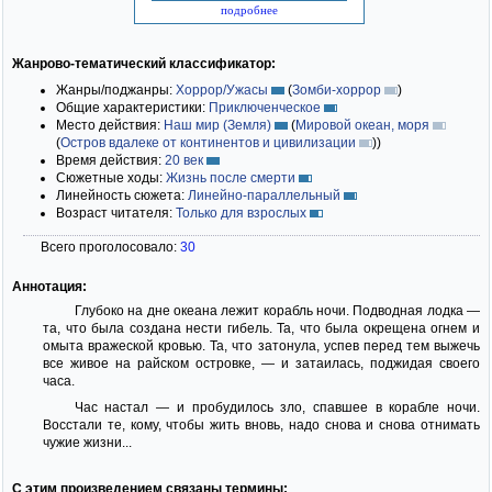
подробнее
Жанрово-тематический классификатор:
Жанры/поджанры:
Хоррор/Ужасы
(
Зомби-хоррор
)
Общие характеристики:
Приключенческое
Место действия:
Наш мир (Земля)
(
Мировой океан, моря
(
Остров вдалеке от континентов и цивилизации
)
)
Время действия:
20 век
Сюжетные ходы:
Жизнь после смерти
Линейность сюжета:
Линейно-параллельный
Возраст читателя:
Только для взрослых
Всего проголосовало:
30
Аннотация:
Глубоко на дне океана лежит корабль ночи. Подводная лодка —
та, что была создана нести гибель. Та, что была окрещена огнем и
омыта вражеской кровью. Та, что затонула, успев перед тем выжечь
все живое на райском островке, — и затаилась, поджидая своего
часа.
Час настал — и пробудилось зло, спавшее в корабле ночи.
Восстали те, кому, чтобы жить вновь, надо снова и снова отнимать
чужие жизни...
С этим произведением связаны термины: