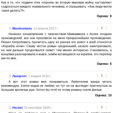
Как и то, что подвиги этих «героев» во вторую мировую войну заставляют
содрогаться каждого нормального человека, и спрашивать: «Как люди могли
такое делать?!».
Оценка:
8
[
3
]
Maximontano
,
13 апреля 2017 г.
Начинал ознакомление с творчеством Маккаммона с более поздних
произведений, все они произвели на меня прекраснейшее произведение.
Решил попробовать прочитать одну из ранних его работ к коей относится
«Корабль ночи». Скажу честно роман средненький, начало заинтриговало,
но чем дальше продолжался сюжет тем менее интересно становилось, а
концовка разочаровала и вовсе, зомби катающиеся на корабле, это перебор
как по мне.
Оценка:
6
[
3
]
Ланцелот
,
7 января 2016 г.
А вот этот роман мне понравиться. Любителям жанра читать
рекомендую. Хэппи-эндов не люблю, но тут он не выглядит притянутым за
большие кроличьи уши. Хотел бы чтоб по этому роману сняли фильм.
Оценка:
10
[
3
]
Heckel
,
10 сентября 2009 г.