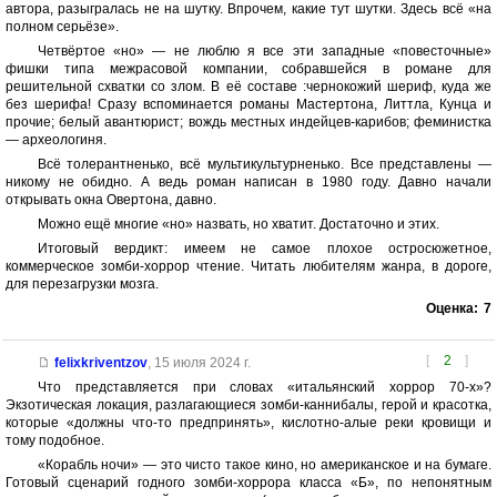
автора, разыгралась не на шутку. Впрочем, какие тут шутки. Здесь всё «на
полном серьёзе».
Четвёртое «но» — не люблю я все эти западные «повесточные»
фишки типа межрасовой компании, собравшейся в романе для
решительной схватки со злом. В её составе :чернокожий шериф, куда же
без шерифа! Сразу вспоминается романы Мастертона, Литтла, Кунца и
прочие; белый авантюрист; вождь местных индейцев-карибов; феминистка
— археологиня.
Всё толерантненько, всё мультикультурненько. Все представлены —
никому не обидно. А ведь роман написан в 1980 году. Давно начали
открывать окна Овертона, давно.
Можно ещё многие «но» назвать, но хватит. Достаточно и этих.
Итоговый вердикт: имеем не самое плохое остросюжетное,
коммерческое зомби-хоррор чтение. Читать любителям жанра, в дороге,
для перезагрузки мозга.
Оценка:
7
[
2
]
felixkriventzov
,
15 июля 2024 г.
Что представляется при словах «итальянский хоррор 70-х»?
Экзотическая локация, разлагающиеся зомби-каннибалы, герой и красотка,
которые «должны что-то предпринять», кислотно-алые реки кровищи и
тому подобное.
«Корабль ночи» — это чисто такое кино, но американское и на бумаге.
Готовый сценарий годного зомби-хоррора класса «Б», по непонятным