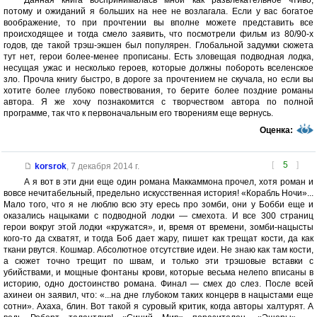
Данная книга воспринималась мной как развлекательное чтиво,
потому и ожиданий я больших на нее не возлагала. Если у вас богатое
воображение, то при прочтении вы вполне можете представить все
происходящее и тогда смело заявить, что посмотрели фильм из 80/90-х
годов, где такой трэш-экшен был популярен. Глобальной задумки сюжета
тут нет, герои более-менее прописаны. Есть зловещая подводная лодка,
несущая ужас и несколько героев, которые должны побороть вселенское
зло. Прочла книгу быстро, в дороге за прочтением не скучала, но если вы
хотите более глубоко повествования, то берите более поздние романы
автора. Я же хочу познакомится с творчеством автора по полной
программе, так что к первоначальным его творениям еще вернусь.
Оценка:
[
5
]
korsrok
,
7 декабря 2014 г.
А я вот в эти дни еще один романа Маккаммона прочел, хотя роман и
вовсе нечитабельный, предельно искусственная история! «Корабль Ночи»...
Мало того, что я не люблю всю эту ересь про зомби, они у Бобби еще и
оказались нацыками с подводной лодки — смехота. И все 300 страниц
герои вокруг этой лодки «кружатся», и, время от времени, зомби-нацысты
кого-то да схватят, и тогда Боб дает жару, пишет как трещат кости, да как
ткани рвутся. Кошмар. Абсолютное отсутствие идеи. Не знаю как там кости,
а сюжет точно трещит по швам, и только эти трэшовые вставки с
убийствами, и мощные фонтаны крови, которые весьма нелепо вписаны в
историю, одно достоинство романа. Финал — смех до слез. После всей
ахинеи он заявил, что: «...на дне глубоком таких концерв в нацыстами еще
сотни». Ахаха, блин. Вот такой я суровый критик, когда авторы халтурят. А