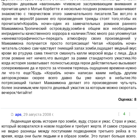
Эшеров» дешевым «вагонным» чтивом,не заслуживающим внимания и
прочитав цикл о Мэтью Корбетте и несколько поздних романов заканчивают
знакомство с творчеством этого замечательного писателя.Так вот,это в
корне не верно!И ранние его произведения трижды стоят того,чтобы их
прочитали!«Корабль ночи»-один из замечательных романов раннего
Маккаммона.Тропический остров,вуду,зомби-в общем все необходимые
ингридиенты качественного хоррора в наличии.Плюс много раз упомянутая
«кинематографичность»-передать атмосферу своих произведений у
Маккаммона получается просто потрясающе! Читая «Корабль ночи»
читатель словно сам чувствует гниющий запах зомби,ощущает медный вкус
крови во рту,рука сама тянется смахнуть капли морской воды с лица...Да,в
этом романе нет ничего,что выходит за рамки стандартного ужастика.Но
когда история захватывает полностью,когда герои действительно вызывают
сопереживание да и просто за чтением теряешь ощущение времени-нужно
ли что-то еще?Будь «Корабль ночи» написан каким нибудь другим
автором,роман скорее всего давно бы уже канул в небытие.Но
потрясающий талант Маккаммона делает это произведение чуть-чуть
более значимым,чем просто дешевый ужастик за которым можно скоротать
вечерок.Читайте!
Оценка:
8
[
4
]
aps
,
29 августа 2008 г.
Леденящая кровь история про зомби, вуду, страх и ужас. Страх и ужас,
который возвратился в новом подобии и требует жертв. И самое страшное
не видно разницы между поступками подводников третьего рейха в то
время, когда они были людьми и в образе зомби. Это пугает больше всего.