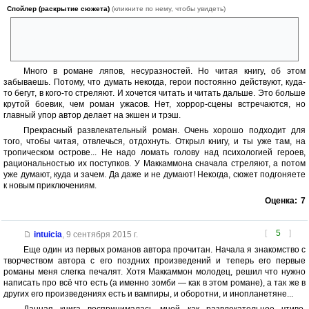
Спойлер (раскрытие сюжета)
(кликните по нему, чтобы увидеть)
Чего только писатель не придумал: « ужасный силуэт подводной
лодки» , «внушающий страх кошмарный профиль немецкой
субмарины «
Много в романе ляпов, несуразностей. Но читая книгу, об этом
забываешь. Потому, что думать некогда, герои постоянно действуют, куда-
то бегут, в кого-то стреляют. И хочется читать и читать дальше. Это больше
крутой боевик, чем роман ужасов. Нет, хоррор-сцены встречаются, но
главный упор автор делает на экшен и трэш.
Прекрасный развлекательный роман. Очень хорошо подходит для
того, чтобы читая, отвлечься, отдохнуть. Открыл книгу, и ты уже там, на
тропическом острове... Не надо ломать голову над психологией героев,
рациональностью их поступков. У Маккаммона сначала стреляют, а потом
уже думают, куда и зачем. Да даже и не думают! Некогда, сюжет подгоняете
к новым приключениям.
Оценка:
7
[
5
]
intuicia
,
9 сентября 2015 г.
Еще один из первых романов автора прочитан. Начала я знакомство с
творчеством автора с его поздних произведений и теперь его первые
романы меня слегка печалят. Хотя Маккаммон молодец, решил что нужно
написать про всё что есть (а именно зомби — как в этом романе), а так же в
других его произведениях есть и вампиры, и оборотни, и инопланетяне...