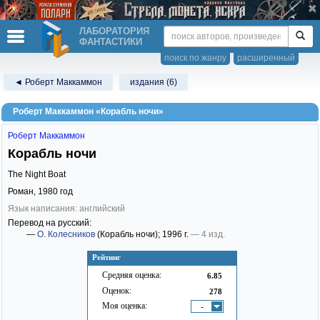
ЛАБОРАТОРИЯ
ФАНТАСТИКИ
поиск по жанру
расширенный
◄ Роберт Маккаммон
издания (6)
Роберт Маккаммон «Корабль ночи»
Роберт Маккаммон
Корабль ночи
The Night Boat
Роман,
1980
год
Язык написания: английский
Перевод на русский:
—
О. Колесников
(Корабль ночи)
; 1996 г.
— 4 изд.
Рейтинг
Средняя оценка:
6.85
Оценок:
278
Моя оценка:
-