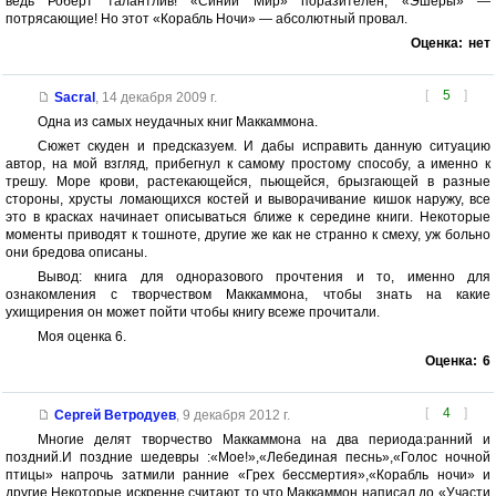
ведь Роберт талантлив! «Синий Мир» поразителен, «Эшеры» —
потрясающие! Но этот «Корабль Ночи» — абсолютный провал.
Оценка:
нет
[
5
]
Sacral
,
14 декабря 2009 г.
Одна из самых неудачных книг Маккаммона.
Сюжет скуден и предсказуем. И дабы исправить данную ситуацию
автор, на мой взгляд, прибегнул к самому простому способу, а именно к
трешу. Море крови, растекающейся, пьющейся, брызгающей в разные
стороны, хрусты ломающихся костей и выворачивание кишок наружу, все
это в красках начинает описываться ближе к середине книги. Некоторые
моменты приводят к тошноте, другие же как не странно к смеху, уж больно
они бредова описаны.
Вывод: книга для одноразового прочтения и то, именно для
ознакомления с творчеством Маккаммона, чтобы знать на какие
ухищирения он может пойти чтобы книгу всеже прочитали.
Моя оценка 6.
Оценка:
6
[
4
]
Сергей Ветродуев
,
9 декабря 2012 г.
Многие делят творчество Маккаммона на два периода:ранний и
поздний.И поздние шедевры :«Мое!»,«Лебединая песнь»,«Голос ночной
птицы» напрочь затмили ранние «Грех бессмертия»,«Корабль ночи» и
другие.Некоторые искренне считают то,что Маккаммон написал до «Участи