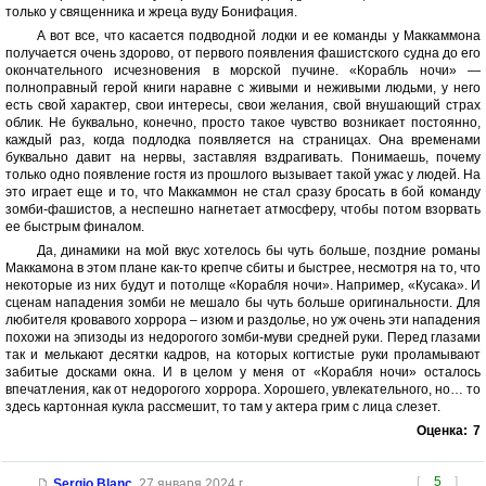
только у священника и жреца вуду Бонифация.
А вот все, что касается подводной лодки и ее команды у Маккаммона
получается очень здорово, от первого появления фашистского судна до его
окончательного исчезновения в морской пучине. «Корабль ночи» —
полноправный герой книги наравне с живыми и неживыми людьми, у него
есть свой характер, свои интересы, свои желания, свой внушающий страх
облик. Не буквально, конечно, просто такое чувство возникает постоянно,
каждый раз, когда подлодка появляется на страницах. Она временами
буквально давит на нервы, заставляя вздрагивать. Понимаешь, почему
только одно появление гостя из прошлого вызывает такой ужас у людей. На
это играет еще и то, что Маккаммон не стал сразу бросать в бой команду
зомби-фашистов, а неспешно нагнетает атмосферу, чтобы потом взорвать
ее быстрым финалом.
Да, динамики на мой вкус хотелось бы чуть больше, поздние романы
Маккамона в этом плане как-то крепче сбиты и быстрее, несмотря на то, что
некоторые из них будут и потолще «Корабля ночи». Например, «Кусака». И
сценам нападения зомби не мешало бы чуть больше оригинальности. Для
любителя кровавого хоррора – изюм и раздолье, но уж очень эти нападения
похожи на эпизоды из недорогого зомби-муви средней руки. Перед глазами
так и мелькают десятки кадров, на которых когтистые руки проламывают
забитые досками окна. И в целом у меня от «Корабля ночи» осталось
впечатления, как от недорогого хоррора. Хорошего, увлекательного, но… то
здесь картонная кукла рассмешит, то там у актера грим с лица слезет.
Оценка:
7
[
5
]
Sergio Blanc
,
27 января 2024 г.