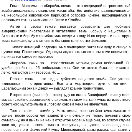
Роман Маккаммона «Корабль ночи» — это очередной остросюжетный
зомби-апокалипсис локального масштаба. Его действие разворачивается
на небольшом живописном Карибском островке Кокине, находящемуся в
нескольких сотнях миль южнее Гаити и Ямайки.
Автор в своем тексте пытается совместить две любимые
американскими писателями и читателями темы: борьбу с нацистами в
Атлантике и борьбу с «зомбаками» везде и всюду. И на первую, и на вторую
темы написано куча книг, снято большое количество фильмов.
Экипаж немецкой подлодки был подвергнут заклятию вуду и сгинул в
пучине вод. Почти сгинул. Однажды лодка всплывает и, вы сами понимаете,
начинается самое интересное.
«Корабль ночи» по — современным меркам, роман небольшой. Он
удобно разбит на 25 небольших глав. Они читаются быстро, читаются
легко, читаются с интересом. Но ... .
Первое «но» — это вид и действия нацистов зомби. Они ужасно
«киношно» — стереотипны. Все эти мертвецкие руки с когтями ,
царапающими окна и двери — выглядят крайне примитивно.
Второе «но» (личное!) — жрец вуду по имени Бонифаций лично у меня
вызвал стойкую ассоциацию с цирковым львом на каникулах из известного
советского мультфильма и , потому, совсем меня не впечатлил.
Третье «но» — зомби у Маккаммона чрезвычайно смекалистые и
умные: после сорока лет взаперти они сумели не только починить свою
субмарину, но и выйти на ней в открытое море! А ещё они, во всяком случае
капитан, узнают своего живого сослуживца и, даже, членораздельно
произносят его фамилию! Ктулху Милосердный, разыгралась фантазия у