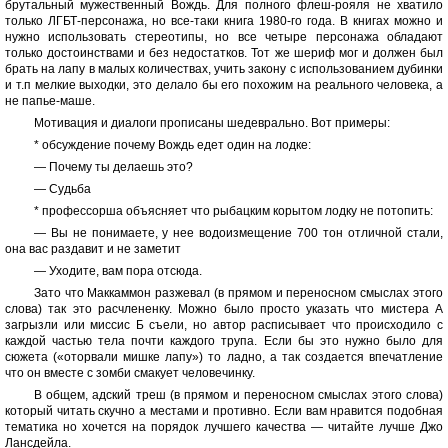
брутальный мужественный Вождь. Для полного флеш-рояля не хватило
только ЛГБТ-персонажа, но все-таки книга 1980-го года. В книгах можно и
нужно использовать стереотипы, но все четыре персонажа обладают
только достоинствами и без недостатков. Тот же шериф мог и должен был
брать на лапу в малых количествах, учить закону с использованием дубинки
и т.п мелкие выходки, это делало бы его похожим на реального человека, а
не папье-маше.
Мотивация и диалоги прописаны шедеврально. Вот примеры:
* обсуждение почему Вождь едет один на лодке:
— Почему ты делаешь это?
— Судьба
* профессорша объясняет что рыбацким корытом лодку не потопить:
— Вы не понимаете, у нее водоизмещение 700 тон отличной стали,
она вас раздавит и не заметит
— Уходите, вам пора отсюда.
Зато что Маккаммон разжевал (в прямом и переносном смыслах этого
слова) так это расчлененку. Можно было просто указать что мистера А
загрызли или миссис Б съели, но автор расписывает что происходило с
каждой частью тела почти каждого трупа. Если бы это нужно было для
сюжета («оторвали мишке лапу») то ладно, а так создается впечатление
что он вместе с зомби смакует человечинку.
В общем, адский треш (в прямом и переносном смыслах этого слова)
который читать скучно а местами и противно. Если вам нравится подобная
тематика но хочется на порядок лучшего качества — читайте лучше Джо
Лансдейла.