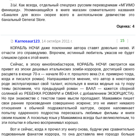
З.Ы. Как всегда, отдельный спецприз русским переводчикам «МГИМО
финишед». Упоминающийся в книге магазин сомнительного названия
«Бакалея для всех» скорее всего в англоязычном девичестве это
банальный General Store.
Оценка:
4
[
15
]
Karnosaur123
,
14 октября 2011 г.
КОРАБЛЬ НОЧИ даже поклонники автора ставят довольно низко. И
отчасти это справедливо. Впрочем, истинный любитель ужасов не будет
слишком суров к этой книге.
Сейчас, в эпоху киноблокбастеров, КОРАБЛЬ НОЧИ смотрится как
привет из эпохи дешевых итальянских зомби-хорроров, достигшей своего
расцвета в конце 70-х — начале 80-х гг. прошлого века (т.е. примерно тогда,
когда и писался роман). Напрашивается мнение, что автор в некотором
роде эксплуатировал свой талант, используя в книгах модные на ту пору
темы (вспомним, что предыдущий роман — ВААЛ — кажется сборной
солянкой из РЕБЕНКА РОЗМАРИ и ОМЕНА с добавлением ЭКЗОРЦИСТА).
Но при знакомстве с текстом такие мысли пропадают. Маккаммон пишет
свои ранние произведения совершенно искрене; это не имеет никакого
отношения к обычной подражательной халтуре, скорее напоминает
попытку одаренного подростка пересказать любимые фильмы и книги
своим языком. А поскольку язык у Маккаммона всегда был великолепным, то
эти попытки я обычно воспринимал хорошо.
Вот и сейчас, когда я прочел эту книгу снова, будучи уже сравнительно
подкованным фанатом хоррора, то она доставила мне гораздо больше