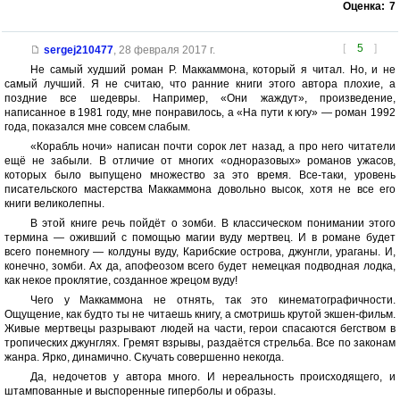
Оценка:
7
[
5
]
sergej210477
,
28 февраля 2017 г.
Не самый худший роман Р. Маккаммона, который я читал. Но, и не
самый лучший. Я не считаю, что ранние книги этого автора плохие, а
поздние все шедевры. Например, «Они жаждут», произведение,
написанное в 1981 году, мне понравилось, а «На пути к югу» — роман 1992
года, показался мне совсем слабым.
«Корабль ночи» написан почти сорок лет назад, а про него читатели
ещё не забыли. В отличие от многих «одноразовых» романов ужасов,
которых было выпущено множество за это время. Все-таки, уровень
писательского мастерства Маккаммона довольно высок, хотя не все его
книги великолепны.
В этой книге речь пойдёт о зомби. В классическом понимании этого
термина — оживший с помощью магии вуду мертвец. И в романе будет
всего понемногу — колдуны вуду, Карибские острова, джунгли, ураганы. И,
конечно, зомби. Ах да, апофеозом всего будет немецкая подводная лодка,
как некое проклятие, созданное жрецом вуду!
Чего у Маккаммона не отнять, так это кинематографичности.
Ощущение, как будто ты не читаешь книгу, а смотришь крутой экшен-фильм.
Живые мертвецы разрывают людей на части, герои спасаются бегством в
тропических джунглях. Гремят взрывы, раздаётся стрельба. Все по законам
жанра. Ярко, динамично. Скучать совершенно некогда.
Да, недочетов у автора много. И нереальность происходящего, и
штампованные и выспоренные гиперболы и образы.