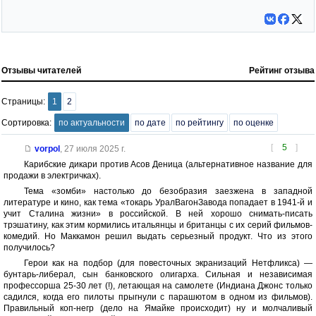
Отзывы читателей
Рейтинг отзыва
Страницы:
1
2
Сортировка:
по актуальности
по дате
по рейтингу
по оценке
[
5
]
vorpol
,
27 июля 2025 г.
Карибские дикари против Асов Деница (альтернативное название для
продажи в электричках).
Тема «зомби» настолько до безобразия заезжена в западной
литературе и кино, как тема «токарь УралВагонЗавода попадает в 1941-й и
учит Сталина жизни» в российской. В ней хорошо снимать-писать
трэшатину, как этим кормились итальянцы и британцы с их серий фильмов-
комедий. Но Маккамон решил выдать серьезный продукт. Что из этого
получилось?
Герои как на подбор (для повесточных экранизаций Нетфликса) —
бунтарь-либерал, сын банковского олигарха. Сильная и независимая
профессорша 25-30 лет (!), летающая на самолете (Индиана Джонс только
садился, когда его пилоты прыгнули с парашютом в одном из фильмов).
Правильный коп-негр (дело на Ямайке происходит) ну и молчаливый