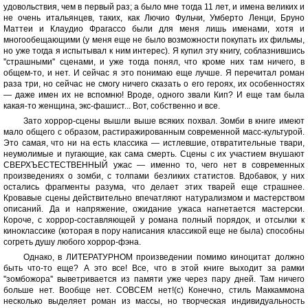
удовольствия, чем в первый раз; а было мне тогда 11 лет, и имена великих и
не очень итальянцев, таких, как Лючио Фульчи, Умберто Ленци, Бруно
Маттеи и Клаудио Фрагассо были для меня лишь именами, хотя и
многообещающими (у меня еще не было возможности покупать их фильмы,
но уже тогда я испытывал к ним интерес). Я купил эту книгу, соблазнившись
''страшными'' сценами, и уже тогда понял, что кроме них там ничего, в
общем-то, и нет. И сейчас я это понимаю еще лучше. Я перечитал роман
раза три, но сейчас не смогу ничего сказать о его героях, их особенностях
— даже имен их не вспомню! Вроде, одного звали Кип? И еще там была
какая-то женщина, экс-фашист... Вот, собственно и все.
Зато хоррор-сцены вышли выше всяких похвал. Зомби в книге имеют
мало общего с образом, растиражированным современной масс-культурой.
Это самая, что ни на есть классика — истлевшие, отвратительные твари,
неумолимые и пугающие, как сама смерть. Сцены с их участием внушают
СВЕРХЪЕСТЕСТВЕННЫЙ ужас — именно то, чего нет в современных
произведениях о зомби, с толпами безликих статистов. Вдобавок, у них
остались фрагменты разума, что делает этих тварей еще страшнее.
Кровавые сцены действительно впечатляют натурализмом и мастерством
описаний. Да и напряжение, ожидание ужаса нагнетается мастерски.
Короче, с хоррор-составляющей у романа полный порядок, и отсылки к
киноклассике (которая в пору написания классикой еще не была) способны
согреть душу любого хоррор-фэна.
Однако, в ЛИТЕРАТУРНОМ произведении помимо киноцитат должно
быть что-то еще? А это все! Все, что в этой книге выходит за рамки
''зомбожора'' выветривается из памяти уже через пару дней. Там ничего
больше нет. Вообще нет. СОВСЕМ нет!(с) Конечно, стиль Маккаммона
несколько выделяет роман из массы, но творческая индивидуальность