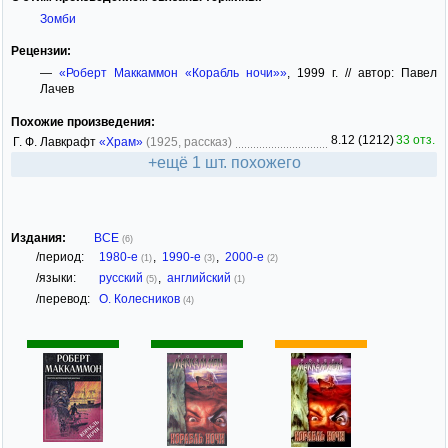
Зомби
Рецензии:
—
«Роберт Маккаммон «Корабль ночи»»
, 1999 г. // автор: Павел
Лачев
Похожие произведения:
8.12 (1212)
33 отз.
Г. Ф. Лавкрафт
«Храм»
(1925, рассказ)
+ещё 1 шт. похожего
Издания:
ВСЕ
(6)
/период:
1980-е
,
1990-е
,
2000-е
(1)
(3)
(2)
/языки:
русский
,
английский
(5)
(1)
/перевод:
О. Колесников
(4)