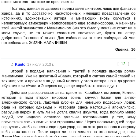
этого писателя там тоже не проявляется.
Поэтому, данная вещь может представлять интерес лишь для фанатов
жанра, да и то достаточно насмотренных, имеющих представление об
источниках, вдохновивших автора, и мечтающих вновь окунуться в
неповторимую атмосферу неопопсевшего еще зомби-хоррора. А начинать
этой книгой знакомство с Маккаммоном (как это было у меня) не стоит ни в
коем случае, не то может сложиться впечатление, будто он автор
добротного ''вагонного'' чтива. Для избавления от этих заблуждений мне
потребовалась ЖИЗНЬ МАЛЬЧИШКИ...
Оценка:
10
[
12
]
Kuntc
,
17 июля 2013 г.
Второй в порядке написания и третий в порядке выхода роман
Маккаммона. Уже не дебютный «Ваал», который я считаю самой слабой из
тех книг, что я прочитал на данный момент у этого автора, но и до уровня
«Кусаки» или «Участи Эшеров» надо еще поработать как следует.
Действие разворачивается на одном из Карибских островов, Кокине,
который в годы второй мировой войны служил базой для англо-
американского флота. Лакомый кусочек для немецких подводных лодок,
одна из которых однажды и устроила здесь настоящий апокалипсис,
разрушив верфи и чуть ли не дотла спалив джунгли. Тогда погибло много
людей, что надолго оставило ужасные воспоминания у тех, кому
посчастливилось выжить в том страшном огне. Через несколько дней лодка
вернулась, чтобы нанести еще один удар, но на этот раз попала в ловушку
и была затоплена. Почти сорок лет она лежала на океанском дне, пока
Дэвид Мур, главный герой этой книги, случайно не выпустил ее на свободу