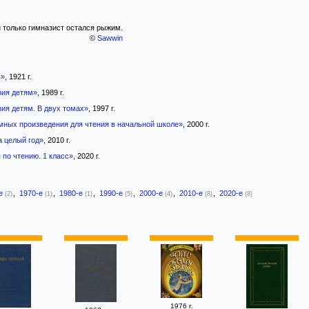
и только гимназист остался рыжим.
©
Sawwin
в»
, 1921 г.
зия детям»
, 1989 г.
зия детям. В двух томах»
, 1997 г.
мных произведения для чтения в начальной школе»
, 2000 г.
а целый год»
, 2010 г.
 по чтению. 1 класс»
, 2020 г.
-е
,
1970-е
,
1980-е
,
1990-е
,
2000-е
,
2010-е
,
2020-е
(2)
(1)
(1)
(5)
(4)
(8)
(8)
1976 г.