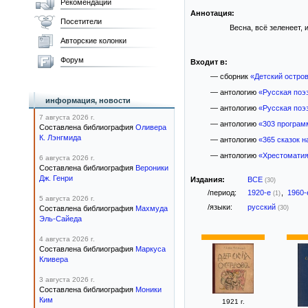
Рекомендации
Аннотация:
Посетители
Весна, всё зеленеет, 
Авторские колонки
Форум
Входит в:
— сборник
«Детский остро
— антологию
«Русская поэ
информация, новости
— антологию
«Русская поэ
7 августа 2026 г.
— антологию
«303 програм
Составлена библиография
Оливера
К. Лэнгмида
— антологию
«365 сказок н
— антологию
«Хрестоматия
6 августа 2026 г.
Составлена библиография
Вероники
Дж. Генри
Издания:
ВСЕ
(30)
/период:
1920-е
,
1960
(1)
5 августа 2026 г.
/языки:
русский
Составлена библиография
Махмуда
(30)
Эль-Сайеда
4 августа 2026 г.
Составлена библиография
Маркуса
Кливера
3 августа 2026 г.
Составлена библиография
Моники
Ким
1921 г.