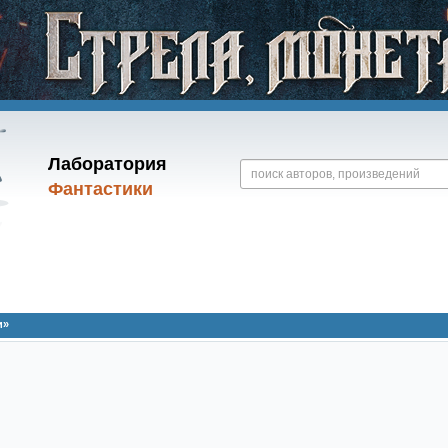
Лаборатория
Фантастики
и»