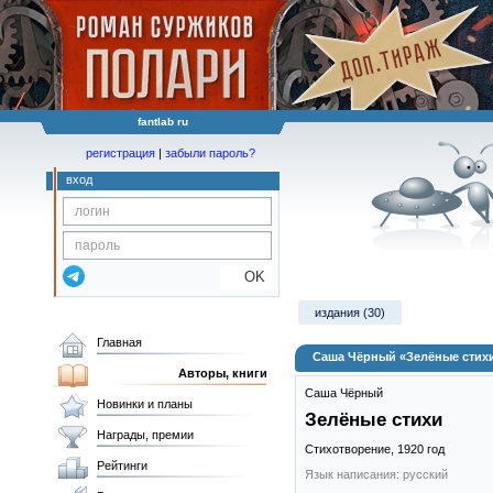
fantlab ru
регистрация
|
забыли пароль?
вход
OK
издания (30)
Главная
Саша Чёрный «Зелёные стих
Авторы, книги
Саша Чёрный
Новинки и планы
Зелёные стихи
Награды, премии
Стихотворение,
1920
год
Рейтинги
Язык написания: русский