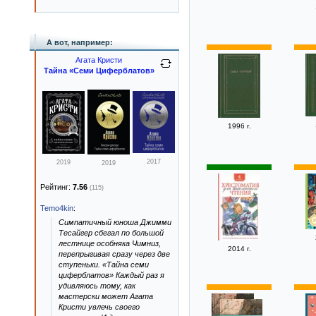
А вот, например:
Агата Кристи
Тайна «Семи Циферблатов»
1996 г.
2017
2019
2019
Рейтинг:
7.56
(115)
Temo4kin
:
Симпатичный юноша Джимми
Тесайгер сбегал по большой
лестнице особняка Чимниз,
2014 г.
перепрыгивая сразу через две
ступеньки. «Тайна семи
циферблатов» Каждый раз я
удивляюсь тому, как
мастерски может Агата
Кристи увлечь своего