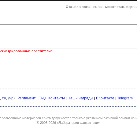
Отзывов пока нет, ваш может стать первы
регистрированные посетители!
,
fra
,
укр
) |
Регламент
|
FAQ
|
Контакты
|
Наши награды
|
ВКонтакте
|
Telegram
|
спользование материалов сайта допускается только с указанием активной ссылки на и
© 2005-2026
«Лаборатория Фантастики»
.