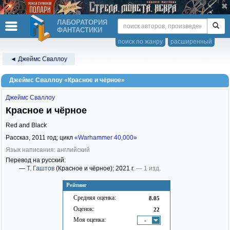
ЛАБОРАТОРИЯ
ФАНТАСТИКИ
поиск по жанру
расширенный
◄ Джеймс Сваллоу
Джеймс Сваллоу «Красное и чёрное»
Джеймс Сваллоу
Красное и чёрное
Red and Black
Рассказ,
2011
год; цикл
«Warhammer 40,000»
Язык написания: английский
Перевод на русский:
—
Т. Гаштов
(Красное и чёрное)
; 2021 г.
— 1 изд.
Рейтинг
Средняя оценка:
8.05
Оценок:
22
Моя оценка:
-