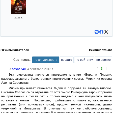
2021 г.
Отзывы читателей
Рейтинг отзыва
Сортировка:
по актуальности
по дате
по рейтингу
по оценке
[
3
]
tosha240
,
4 сентября 2013 г.
Эта аудиокнига является приквелом к книге «Вера и Пламя»,
рассказывающим о более ранних приключениях сестры Мирии из ордена
Адепта Сороритас.
Мирию призывает канонесса Лидия и поручает ей важную миссию.
Система Холлос была отрезана от остального Империума варп-штормами
на протяжении 2 тысяч лет, и только недавно с ней получилось вновь
установить контакт. Посланцем, прибывшим с планеты, оказывается
репликант (или по-нашему клон), продукт генной инженерии, давно
утерянной в Империуме. В отличие от тех же лоботомированных
сервиторов, репликант, по имени Роу, оказывается разумным существом со