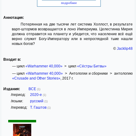
подробнее
Аннотация:
Потерянная на две тысячи лет система Холлост, в результате
варп-штормов возвращается в лоно Империума. Целестинка Мирия
должна отправится на планету и убедится, что население всё ещё
верно служит Богу-Императору или в непроглядной тьме нашли
новых богов?
©
Jacklip48
Входит в:
— цикл
«Warhammer 40,000»
> цикл
«Сёстры Битвы»
— цикл
«Warhammer 40,000»
> Антологии и сборники > антологию
«Crusade and Other Stories»
, 2017 г.
Издания:
ВСЕ
(1)
/период:
2020-е
(1)
/языки:
русский
(1)
/перевод:
Т. Гаштов
(1)