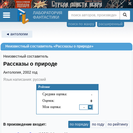
ЛАБОРАТОРИЯ
ФАНТАСТИКИ
поиск по жанру
расширенный
◄ антологии
Неизвестный составитель «Рассказы о природе»
Неизвестный составитель
Рассказы о природе
Антология,
2002
год
Язык написания: русский
Рейтинг
Средняя оценка:
-
Оценок:
0
Моя оценка:
-
В произведение входит:
по порядку
по году
по рейтингу