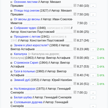
Осенние листики
//
Автор: Михаил
Пришвин
7.60 (10)
-
Птицы под снегом
(1927)
//
Автор: Михаил
Пришвин
7.50 (16)
-
От весны до весны
//
Автор: Иван Соколов-
Микитов
7.50 (2)
-
Собрание чудес
(1946)
, написано в 1946
//
Автор: Константин Паустовский
8.08 (25)
-
Прощание с летом
(1941)
, написано в
1940
//
Автор: Константин Паустовский
8.27 (34)
-
Зачем я убил коростеля?
(1969)
//
Автор:
Виктор Астафьев
8.23 (48)
2 отз.
-
Капалуха
[= Капалуха на дороге;
Копалуха]
(1963)
//
Автор: Виктор Астафьев
8.00 (40)
1 отз.
-
Стрижонок Скрип
(1964)
//
Автор: Виктор
Астафьев
8.27 (53)
1 отз.
-
Гуси в полынье
(1960)
//
Автор: Виктор
Астафьев
8.40 (74)
1 отз.
-
Зимний дуб
(1953)
//
Автор: Юрий Нагибин
8.16 (51)
1 отз.
-
На Командорах
(1975)
//
Автор: Геннадий
Снегирёв
7.00 (1)
-
Белая шубка
//
Автор: Геннадий Снегирёв
-
Соловьиная дудочка
//
Автор: Геннадий
Снегирёв
-