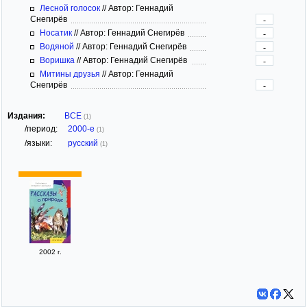
Лесной голосок
//
Автор: Геннадий
Снегирёв
-
Носатик
//
Автор: Геннадий Снегирёв
-
Водяной
//
Автор: Геннадий Снегирёв
-
Воришка
//
Автор: Геннадий Снегирёв
-
Митины друзья
//
Автор: Геннадий
Снегирёв
-
Издания:
ВСЕ
(1)
/период:
2000-е
(1)
/языки:
русский
(1)
2002 г.