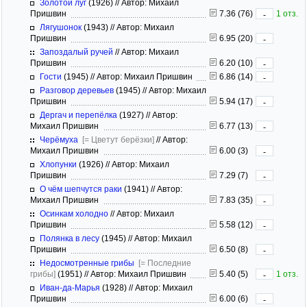
Золотой луг
(1926)
//
Автор: Михаил
Пришвин
7.36 (76)
1 отз.
-
Лягушонок
(1943)
//
Автор: Михаил
Пришвин
6.95 (20)
-
Запоздалый ручей
//
Автор: Михаил
Пришвин
6.20 (10)
-
Гости
(1945)
//
Автор: Михаил Пришвин
6.86 (14)
-
Разговор деревьев
(1945)
//
Автор: Михаил
Пришвин
5.94 (17)
-
Дергач и перепёлка
(1927)
//
Автор:
Михаил Пришвин
6.77 (13)
-
Черёмуха
[= Цветут берёзки]
//
Автор:
Михаил Пришвин
6.00 (3)
-
Хлопунки
(1926)
//
Автор: Михаил
Пришвин
7.29 (7)
-
О чём шепчутся раки
(1941)
//
Автор:
Михаил Пришвин
7.83 (35)
-
Осинкам холодно
//
Автор: Михаил
Пришвин
5.58 (12)
-
Полянка в лесу
(1945)
//
Автор: Михаил
Пришвин
6.50 (8)
-
Недосмотренные грибы
[= Последние
гри­бы]
(1951)
//
Автор: Михаил Пришвин
5.40 (5)
1 отз.
-
Иван-да-Марья
(1928)
//
Автор: Михаил
Пришвин
6.00 (6)
-