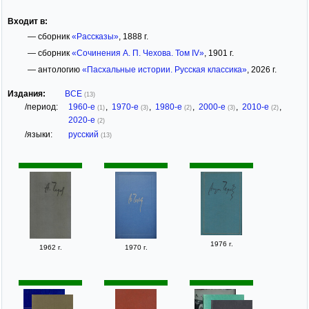
Входит в:
— сборник
«Рассказы»
, 1888 г.
— сборник
«Сочинения А. П. Чехова. Том IV»
, 1901 г.
— антологию
«Пасхальные истории. Русская классика»
, 2026 г.
Издания:
ВСЕ
(13)
/период:
1960-е
,
1970-е
,
1980-е
,
2000-е
,
2010-е
,
(1)
(3)
(2)
(3)
(2)
2020-е
(2)
/языки:
русский
(13)
1976 г.
1962 г.
1970 г.