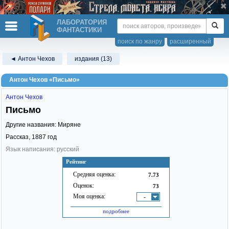
ЛАБОРАТОРИЯ
ФАНТАСТИКИ
поиск по жанру
расширенный
◄ Антон Чехов
издания (13)
Антон Чехов «Письмо»
Антон Чехов
Письмо
Другие названия: Миряне
Рассказ,
1887
год
Язык написания: русский
Рейтинг
Средняя оценка:
7.73
Оценок:
73
Моя оценка:
-
подробнее