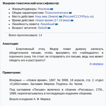
Жанрово-тематический классификатор:
Жанры/поджанры:
Реализм
Общие характеристики:
Психологическое
Место действия:
Наш мир (Земля)
(
Россия/СССР/Русь
)
Время действия:
Новое время (17-19 века)
Линейность сюжета:
Линейный
Возраст читателя:
Любой
Всего проголосовало:
14
Аннотация:
Благочинный отец Федор помог дьякону написать
убедительное письмо, чтобы вразумить его «заблудшего» и
порочного сына. Но стоит ли отправлять это письмо, ведь оно может
обидеть его и расстроить?
©
strebkov
Примечание:
Впервые — «Новое время», 1887, № 3998, 18 апреля, стр. 2, отдел
«Субботники». Заглавие: Миряне. Подпись: Ан. Чехов.
Под заглавием «Письмо» включено в сборник «Рассказы», СПб.,
1888; перепечатывалось в последующих изданиях сборника.
Вошло в издание А. Ф. Маркса.