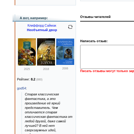
Отзывы читателей
А вот, например:
Клиффорд Саймак
Необъятный двор
Написать отзыв:
2006
2025
2018
Писать отзывы могут только за
Рейтинг:
8.2
(880)
god54
:
Старая классическая
фантастика, а это
произведение её яркий
представитель. Чем
отличается старая
классическая фантастика от
любой другой, даже самой
лучшей? В ней нет
сверхзаумных идей,