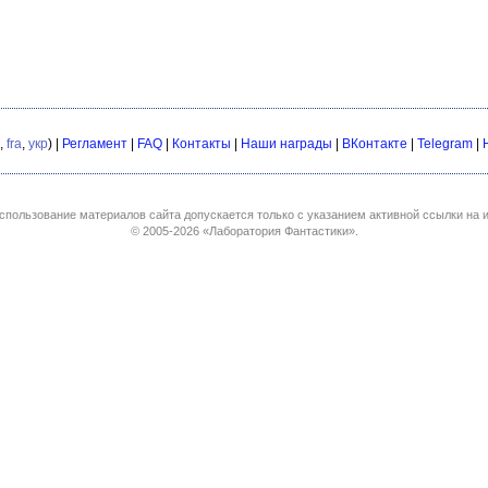
,
fra
,
укр
) |
Регламент
|
FAQ
|
Контакты
|
Наши награды
|
ВКонтакте
|
Telegram
|
спользование материалов сайта допускается только с указанием активной ссылки на и
© 2005-2026
«Лаборатория Фантастики»
.