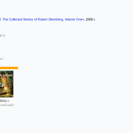
: The Collected Stories of Robert Silverberg, Volume One»
, 2006 г.
-е
(1)
ах:
2012 г.
глийский)