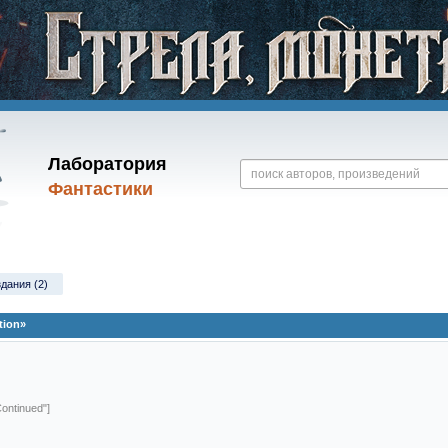
Лаборатория
Фантастики
здания (2)
tion»
ontinued"]