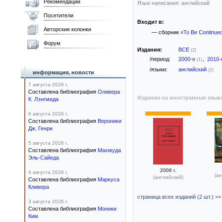
Рекомендации
Язык написания: английский
Посетители
Входит в:
Авторские колонки
— сборник
«To Be Continued
Форум
Издания:
ВСЕ
(2)
/период:
2000-е
,
2010
(1)
/языки:
английский
(2)
информация, новости
7 августа 2026 г.
Составлена библиография
Оливера
Издания на иностранных язык
К. Лэнгмида
6 августа 2026 г.
Составлена библиография
Вероники
Дж. Генри
5 августа 2026 г.
Составлена библиография
Махмуда
Эль-Сайеда
2006 г.
4 августа 2026 г.
(ан
(английский)
Составлена библиография
Маркуса
Кливера
страница всех изданий (2 шт.) >>
3 августа 2026 г.
Составлена библиография
Моники
Ким