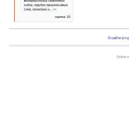
модернистских сюжетных
ходов, трудно произносимых
слов, политики и
...
>>
оценка: 10
О сайте
(
eng
Любое и