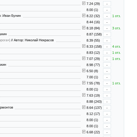
7.24 (29)
-
8.00 (1)
-
: Иван Бунин
8.22 (32)
-
1 отз.
8.44 (16)
-
8.18 (84)
-
3 отз.
ушкин
8.87 (158)
-
рога»]
//
Автор: Николай Некрасов
8.39 (55)
-
8.33 (158)
-
4 отз.
8.83 (12)
-
1 отз.
7.07 (29)
-
1 отз.
ушкин
8.98 (77)
-
6.50 (8)
-
7.00 (1)
-
7.55 (78)
-
1 отз.
8.00 (1)
-
7.63 (19)
-
н
8.88 (243)
-
ермонтов
8.64 (137)
-
8.12 (17)
-
8.00 (1)
-
8.00 (1)
-
6.68 (22)
-