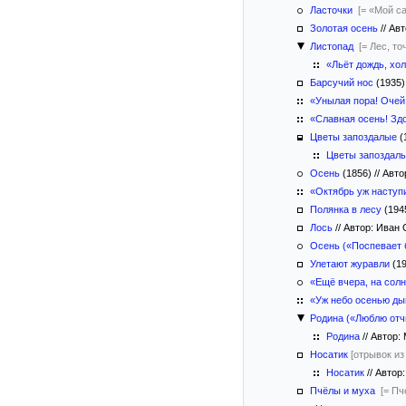
Ласточки
[= «Мой с
Золотая осень
//
Авт
Листопад
[= Лес, т
«Льёт дождь, хо
Барсучий нос
(1935)
«Унылая пора! Оче
«Славная осень! З
Цветы запоздалые
(
Цветы запоздал
Осень
(1856)
//
Авто
«Октябрь уж наступи
Полянка в лесу
(194
Лось
//
Автор: Иван
Осень («Поспевает
Улетают журавли
(1
«Ещё вчера, на сол
«Уж небо осенью д
Родина («Люблю отчи
Родина
//
Автор:
Носатик
[отрывок из
Носатик
//
Автор:
Пчёлы и муха
[= Пч