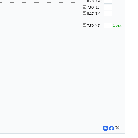
8.46 (190)
-
7.60 (10)
-
8.27 (34)
-
7.59 (41)
-
1 отз.