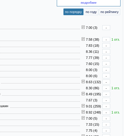
подробнее
по порядку
по году
по рейтингу
7.00 (3)
-
7.58 (38)
-
1 отз.
7.83 (18)
-
8.36 (11)
-
7.77 (39)
-
7.60 (15)
-
8.00 (3)
-
8.00 (6)
-
в
8.63 (132)
-
8.30 (86)
-
1 отз.
ин
8.49 (195)
-
7.67 (3)
-
Пушкин
9.01 (259)
-
8.92 (248)
-
1 отз.
7.00 (5)
-
7.33 (15)
-
7.75 (4)
-