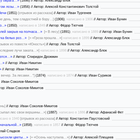
 у оврага…»
(1898)
//
Автор: Александр Блок
утом лозы…»
(1856)
//
Автор: Алексей Константинович Толстой
Мечи
(1851)
[отрывок из рассказа]
//
Автор: Иван Тургенев
че день, тем сладостней в бору…]
(1906)
, написано в 1906
//
Автор: Иван Бунин
...»
(1850)
, написано в 1849
//
Автор: Фёдор Тютчев
олей закрыв на полчаса…»
[= В лесу]
(1891)
, написано в 1889
//
Автор: Иван Бунин
етка белых роз…»
[= «Гроза прошла…»]
написано в 1899
//
Автор: Александр Блок
трывок из повести «Юность»]
//
Автор: Лев Толстой
оследние лучи заката…»]
написано в 1898
//
Автор: Александр Блок
аются…»
//
Автор: Спиридон Дрожжин
я…»
//
Автор: Иван Никитин
»
//
Автор: Иван Никитин
й вечер. За лесами…"]
(1874)
, написано в 1874
//
Автор: Иван Суриков
: Иван Соколов-Микитов
ор: Иван Соколов-Микитов
ень]
//
Автор: Иван Соколов-Микитов
Осыпал лес свои вершины…»]
(1887)
, написано в 1886
//
Автор: Афанасий Фет
исано в 1940
[отрывок из рассказа]
//
Автор: Константин Паустовский
начальной...»
(1858)
, написано в 1857
//
Автор: Фёдор Тютчев
олай Сладков
 высохли цветы…»
[= «Осень наступила…»]
//
Автор: Алексей Плещеев