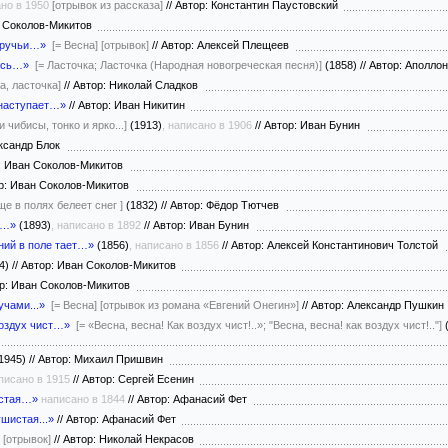
ано в 1950
[отрывок из рассказа]
//
Автор: Константин Паустовский
н Соколов-Микитов
т ручьи…»
[= Весна]
[отрывок]
//
Автор: Алексей Плещеев
ась…»
[= Ласточка; Ласточка (Народная новогреческая песня)]
(1858)
//
Автор: Аполло
а, ласточка]
//
Автор: Николай Сладков
 наступает…»
//
Автор: Иван Никитин
 чибисы, тонко и ярко...]
(1913)
, написано в 1906
//
Автор: Иван Бунин
ксандр Блок
: Иван Соколов-Микитов
р: Иван Соколов-Микитов
ще в полях белеет снег ]
(1832)
//
Автор: Фёдор Тютчев
а…»
(1893)
, написано в 1892
//
Автор: Иван Бунин
ний в поле тает…»
(1856)
, написано в 1856
//
Автор: Алексей Константинович Толстой
4)
//
Автор: Иван Соколов-Микитов
р: Иван Соколов-Микитов
чами...»
[= Весна]
[отрывок из романа «Евгений Онегин»]
//
Автор: Александр Пушки
воздух чист…»
[= «Весна, весна! Как воздух чист!..»; "Весна, весна! как воздух чист!.."]
(
1945)
//
Автор: Михаил Пришвин
аписано в 1915
//
Автор: Сергей Есенин
истая…»
написано в 1844
//
Автор: Афанасий Фет
шистая...»
//
Автор: Афанасий Фет
)
[отрывок]
//
Автор: Николай Некрасов