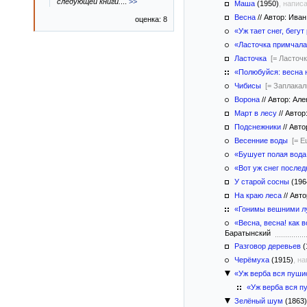
следующей книги.
...
>>
Маша
(1950)
, напис
Весна
//
Автор: Ива
оценка: 8
«Уж тает снег, бегу
«Ласточка примчал
Ласточка
[= Ласточк
«Полюбуйся: весна
Чибисы
[= Заплакали
Ворона
//
Автор: Але
Март в лесу
//
Автор
Подснежники
//
Авто
Весенние воды
[= Е
«Бушует полая вод
«Вот уж снег послед
У старой сосны
(196
На краю леса
//
Авто
«Гонимы вешними лу
«Весна, весна! как 
Баратынский
Разговор деревьев
(
Черёмуха
(1915)
, н
«Уж верба вся пуш
«Уж верба вся пу
Зелёный шум
(1863