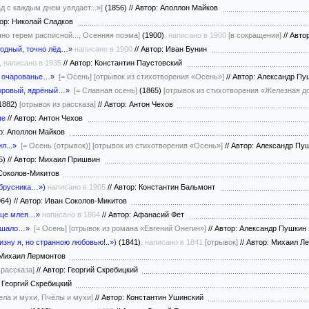
ад с каждым днем увядает...»]
(1856)
//
Автор: Аполлон Майков
ор: Николай Сладков
очно терем расписной..., Осенняя поэма]
(1900)
, написано в 1900
[в сокращении]
//
Автор
лодный, точно лёд…»
написано в 1900
//
Автор: Иван Бунин
, написано в 1935
//
Автор: Константин Паустовский
й очарованье…»
[= Осень]
[отрывок из стихотворения «Осень»]
//
Автор: Александр П
доровый, ядрёный…»
[= Славная осень]
(1865)
[отрывок из стихотворения «Железная до
1882)
[отрывок из рассказа]
//
Автор: Антон Чехов
ые
//
Автор: Антон Чехов
р: Аполлон Майков
л...»
[= Осень (отрывок)]
[отрывок из стихотворения «Осень»]
//
Автор: Александр П
5)
//
Автор: Михаил Пришвин
 Соколов-Микитов
 брусника…»)
написано в 1905
//
Автор: Константин Бальмонт
964)
//
Автор: Иван Соколов-Микитов
нце млея…»
написано в 1864
//
Автор: Афанасий Фет
ышало…»
[= Осень]
[отрывок из романа «Евгений Онегин»]
//
Автор: Александр Пушки
зну я, но странною любовью!..»)
(1841)
, написано в 1841
[отрывок]
//
Автор: Михаил Л
 Михаил Лермонтов
 рассказа]
//
Автор: Георгий Скребицкий
 Георгий Скребицкий
ела и мухи, Пчёлы и мухи]
//
Автор: Константин Ушинский