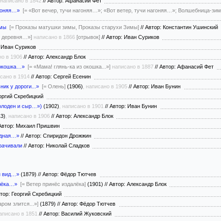
написано в 1842
//
Автор: Афанасий Фет
агоняя…»
[= «Вот вечер, тучи нагоняя…»; «Вот ветер, тучи нагоняя…»; Волшебница-зим
имы
[= Проказы матушки зимы, Проказы старухи Зимы]
//
Автор: Константин Ушинский
я деревня…»]
написано в 1866
[отрывок]
//
Автор: Иван Суриков
 Иван Суриков
но в 1906
//
Автор: Александр Блок
 окошка…»
[= «Мама! глянь-ка из окошка...»]
написано в 1887
//
Автор: Афанасий Фет
исано в 1914
//
Автор: Сергей Есенин
ик у дороги...»
[= Олень]
(1906)
, написано в 1905
//
Автор: Иван Бунин
оргий Скребицкий
олоден и сыр…»)
(1902)
, написано в 1901
//
Автор: Иван Бунин
3)
, написано в 1906
//
Автор: Александр Блок
втор: Михаил Пришвин
одная…»
//
Автор: Спиридон Дрожжин
рачивали
//
Автор: Николай Сладков
н вид…»
(1879)
//
Автор: Фёдор Тютчев
лёка…»
[= Ветер принёс издалёка]
(1901)
//
Автор: Александр Блок
тор: Георгий Скребицкий
ром злится...»]
(1879)
//
Автор: Фёдор Тютчев
написано в 1851
//
Автор: Василий Жуковский