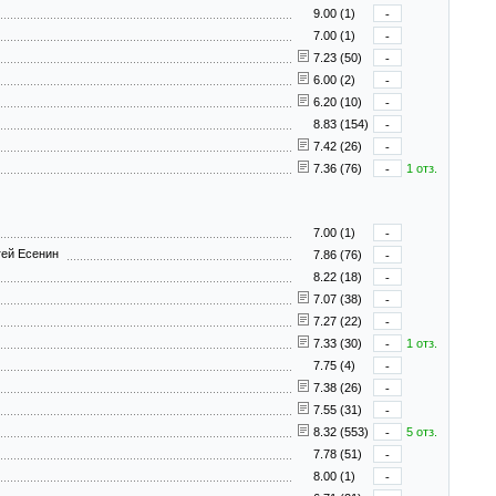
9.00 (1)
-
7.00 (1)
-
7.23 (50)
-
6.00 (2)
-
6.20 (10)
-
8.83 (154)
-
7.42 (26)
-
7.36 (76)
-
1 отз.
7.00 (1)
-
гей Есенин
7.86 (76)
-
8.22 (18)
-
7.07 (38)
-
7.27 (22)
-
7.33 (30)
-
1 отз.
7.75 (4)
-
7.38 (26)
-
7.55 (31)
-
8.32 (553)
-
5 отз.
7.78 (51)
-
8.00 (1)
-