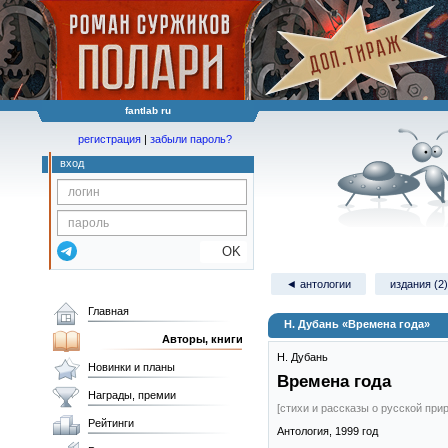
fantlab ru
регистрация
|
забыли пароль?
вход
OK
◄ антологии
издания (2)
Главная
Н. Дубань «Времена года»
Авторы, книги
Н. Дубань
Новинки и планы
Времена года
Награды, премии
[стихи и рассказы о русской при
Рейтинги
Антология,
1999
год