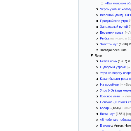
«Как молоком о
Черёмуховые холод
Весенний дождь («Ещ
Предмайское утро
//
Запоздалый ручей
//
Весенняя гроза
[= Л
Рыбка
написано в 1
Золотой луг
(1926)
//
Загадки весенние
Лето
Белая ночь
(1967)
//
С добрым утром!
[=
Утро на берегу озер
Какая бывает роса н
На просёлке
[= «Ве
Утро («Звёзды меркну
Красное лето
[= Лет
Сенокос («Пахнет с
Косарь
(1836)
, напи
Бежин луг
(1851)
[от
«В небе тают облак
В июле
//
Автор: Ник