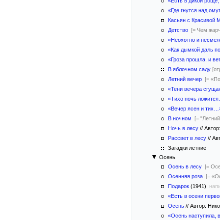
«Есть в дикой роще,
«Где гнутся над ом
Касьян с Красивой 
Детство
[= Чем жар
«Неохотно и несмело
«Как дымкой даль п
«Гроза прошла, и в
В яблочном саду
[о
Летний вечер
[= «П
«Тени вечера сгущ
«Тихо ночь ложитс
«Вечер ясен и тих…
В ночном
[= "Летни
Ночь в лесу
//
Автор
Рассвет в лесу
//
Авт
Загадки летние
Осень
Осень в лесу
[= Ос
Осенняя роза
[= «
Подарок
(1941)
, нап
«Есть в осени перво
Осень
//
Автор: Ник
«Осень наступила,