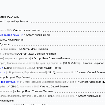
втор: Н. Дубань
ор: Георгий Скребицкий
ано в 1854
//
Автор: Иван Никитин
й, гостья-зима...»)
//
Автор: Иван Никитин
втор: Иван Никитин
 Суриков
снег пушистый…]
//
Автор: Иван Суриков
к из рассказа]
//
Автор: Иван Соколов-Микитов
има]
[отрывок из рассказа]
//
Автор: Иван Соколов-Микитов
ороз, Красный нос; «Не ветер бушует над бором...»]
(1863)
//
Автор: Николай Некрасо
..»
(1886)
, написано в 1852
//
Автор: Фёдор Тютчев
ет…»
[= Воробышки; Воробышки зимой]
(1914)
, написано в 1914
//
Автор: Сергей Есен
тор: Георгий Скребицкий
н, торжествуя…»
[= Зима]
[отрывок из романа «Евгений Онегин»]
//
Автор: Александр 
ерёза…»]
(1914)
, написано в 1913
//
Автор: Сергей Есенин
имняя ночь]
//
Автор: Иван Соколов-Микитов
полях, под напевы метели...; В метель]
(1899)
, написано в 1895
//
Автор: Иван Бунин
 Иван Бунин