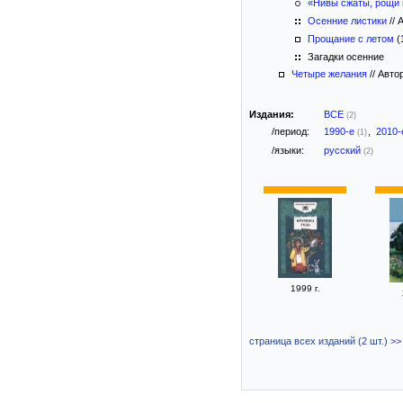
«Нивы сжаты, рощи
Осенние листики
//
А
Прощание с летом
(
Загадки осенние
Четыре желания
//
Автор
Издания:
ВСЕ
(2)
/период:
1990-е
,
2010
(1)
/языки:
русский
(2)
1999 г.
страница всех изданий (2 шт.) >>