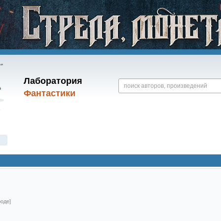
Лаборатория
Фантастики
роде]