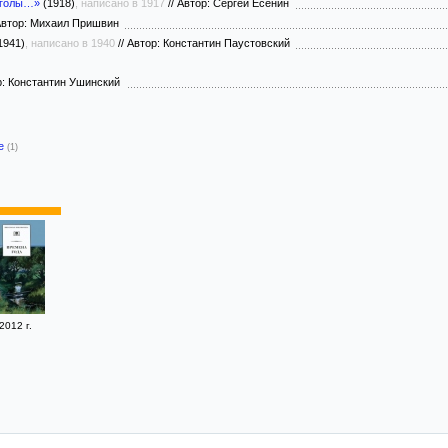
 голы…»
(1918)
, написано в 1917
//
Автор: Сергей Есенин
втор: Михаил Пришвин
1941)
, написано в 1940
//
Автор: Константин Паустовский
: Константин Ушинский
-е
(1)
2012 г.