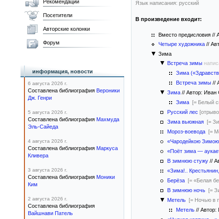
Рекомендации
Язык написания: русский
Посетители
В произведение входит:
Авторские колонки
Вместо предисловия
//
А
Форум
Четыре художника
//
Авт
Зима
Встреча зимы
напис
информация, новости
Зима («Здравству
Встреча зимы
//
А
6 августа 2026 г.
Составлена библиография
Вероники
Зима
//
Автор: Иван
Дж. Генри
Зима
[= Белый 
Русский лес
[отрыво
5 августа 2026 г.
Составлена библиография
Махмуда
Зима вьюжная
[= З
Эль-Сайеда
Мороз-воевода
[= М
4 августа 2026 г.
«Чародейкою Зимою.
Составлена библиография
Маркуса
«Поёт зима — аука
Кливера
В зимнюю стужу
//
Ав
3 августа 2026 г.
«Зима!.. Крестьяни
Составлена библиография
Моники
Берёза
[= «Белая б
Ким
В зимнюю ночь
[= З
2 августа 2026 г.
Метель
[= Ночью в 
Составлена библиография
Метель
//
Автор:
Вайшнави Патель