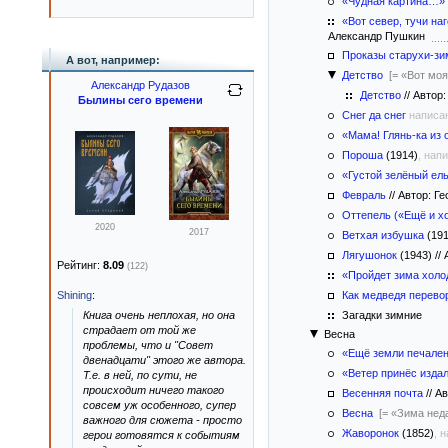
«Чудная картина…»
«Вот север, тучи н
Александр Пушкин
Проказы старухи-з
А вот, например:
Детство
[= «Вот мо
Александр Рудазов
Детство
//
Автор:
Былины сего времени
Снег да снег
написа
«Мама! Глянь-ка из
Пороша
(1914)
, нап
«Густой зелёный ельн
Февраль
//
Автор: Ге
Оттепель («Ещё и х
2020
2017
Ветхая избушка
(191
Лягушонок
(1943)
//
А
Рейтинг:
8.09
(122)
«Пройдет зима хол
Shining
:
Как медведя перево
Книга очень неплохая, но она
Загадки зимние
страдает от той же
Весна
проблемы, что и "Совет
«Ещё земли печале
двенадцати" этого же автора.
«Ветер принёс изда
Т.е. в ней, по сути, не
происходит ничего такого
Весенняя почта
//
Ав
совсем уж особенного, супер
Весна
[= «Зима неда
важного для сюжета - просто
Жаворонок
(1852)
, 
герои готовятся к событиям