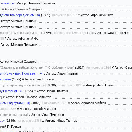
блитые…»
//
Автор: Николай Некрасов
а
//
Автор: Николай Сладков
ё светло перед окном...»)
(1859)
, написано в 1857
//
Автор: Афанасий Фет
Автор: Михаил Пришвин
Автор: Михаил Пришвин
юблю грозу в начале мая... ]
(1854)
, написано в 1854
[отрывок]
//
Автор: Фёдор Тютчев
858
//
Автор: Афанасий Фет
Автор: Михаил Пришвин
Автор: Николай Сладков
 "Задремали звёзды золотые..."; С добрым утром]
(1914)
, написано в 1914
//
Автор: Сер
а («Ясно утро. Тихо веет…»)
//
Автор: Иван Никитин
а траве
(1875)
//
Автор: Лев Толстой
ет утро прохладой степною…»]
(1898)
, написано в 1895
//
Автор: Иван Бунин
т и гаснут...»)
(1855)
//
Автор: Иван Никитин
о]
//
Автор: Иван Соколов-Микитов
еном над лугами…»)
(1858)
, написано в 1856
//
Автор: Аполлон Майков
сано в 1836
//
Автор: Алексей Кольцов
рывок из рассказа]
//
Автор: Иван Тургенев
а…»
(1886)
, написано в 1868
//
Автор: Фёдор Тютчев
олай П. Греков