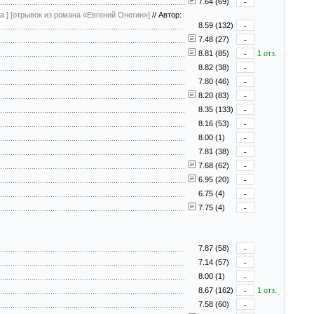
7.64 (69)
-
а ]
[отрывок из романа «Евгений Онегин»]
//
Автор:
8.59 (132)
-
7.48 (27)
-
8.81 (85)
-
1 отз.
8.82 (38)
-
7.80 (46)
-
8.20 (83)
-
8.35 (133)
-
8.16 (53)
-
8.00 (1)
-
7.81 (38)
-
7.68 (62)
-
6.95 (20)
-
6.75 (4)
-
7.75 (4)
-
7.87 (58)
-
7.14 (57)
-
8.00 (1)
-
8.67 (162)
-
1 отз.
7.58 (60)
-