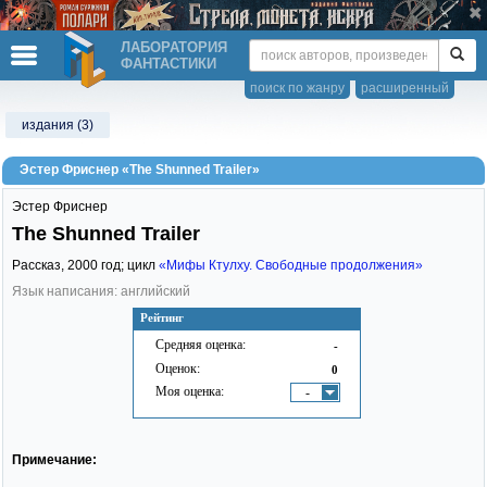
ЛАБОРАТОРИЯ
ФАНТАСТИКИ
поиск по жанру
расширенный
издания (3)
Эстер Фриснер «The Shunned Trailer»
Эстер Фриснер
The Shunned Trailer
Рассказ,
2000
год; цикл
«Мифы Ктулху. Свободные продолжения»
Язык написания: английский
Рейтинг
Средняя оценка:
-
Оценок:
0
Моя оценка:
-
Примечание: