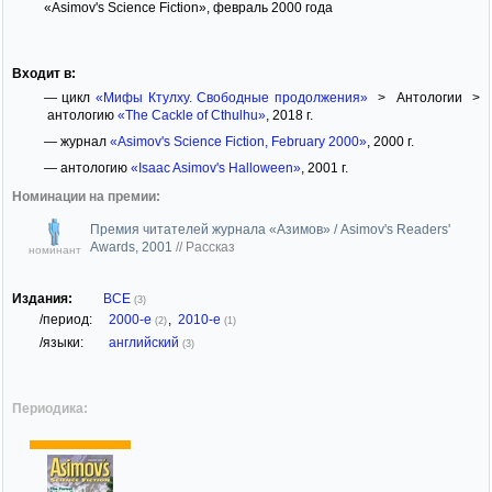
«Asimov's Science Fiction», февраль 2000 года
Входит в:
— цикл
«Мифы Ктулху. Свободные продолжения»
> Антологии >
антологию
«The Cackle of Cthulhu»
, 2018 г.
— журнал
«Asimov's Science Fiction, February 2000»
, 2000 г.
— антологию
«Isaac Asimov's Halloween»
, 2001 г.
Номинации на премии:
Премия читателей журнала «Азимов» / Asimov's Readers'
Awards, 2001
//
Рассказ
номинант
Издания:
ВСЕ
(3)
/период:
2000-е
,
2010-е
(2)
(1)
/языки:
английский
(3)
Периодика: