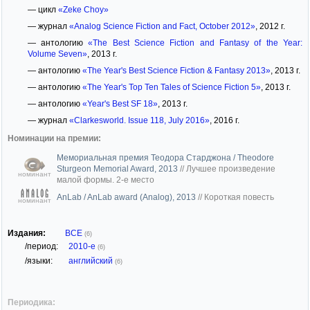
— цикл
«Zeke Choy»
— журнал
«Analog Science Fiction and Fact, October 2012»
, 2012 г.
— антологию
«The Best Science Fiction and Fantasy of the Year:
Volume Seven»
, 2013 г.
— антологию
«The Year's Best Science Fiction & Fantasy 2013»
, 2013 г.
— антологию
«The Year's Top Ten Tales of Science Fiction 5»
, 2013 г.
— антологию
«Year's Best SF 18»
, 2013 г.
— журнал
«Clarkesworld. Issue 118, July 2016»
, 2016 г.
Номинации на премии:
Мемориальная премия Теодора Старджона / Theodore
Sturgeon Memorial Award, 2013
//
Лучшее произведение
номинант
малой формы. 2-е место
AnLab / AnLab award (Analog), 2013
//
Короткая повесть
номинант
Издания:
ВСЕ
(6)
/период:
2010-е
(6)
/языки:
английский
(6)
Периодика: