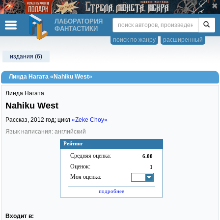
ЛАБОРАТОРИЯ
ФАНТАСТИКИ
поиск по жанру
расширенный
издания (6)
Линда Нагата «Nahiku West»
Линда Нагата
Nahiku West
Рассказ,
2012
год; цикл
«Zeke Choy»
Язык написания: английский
Рейтинг
Средняя оценка:
6.00
Оценок:
1
Моя оценка:
-
подробнее
Входит в: