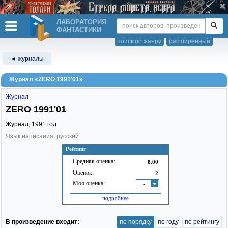
ЛАБОРАТОРИЯ
ФАНТАСТИКИ
поиск по жанру
расширенный
◄ журналы
Журнал «ZERO 1991'01»
Журнал
ZERO 1991'01
Журнал,
1991
год
Язык написания: русский
Рейтинг
Средняя оценка:
8.00
Оценок:
2
Моя оценка:
-
подробнее
В произведение входит:
по порядку
по году
по рейтингу