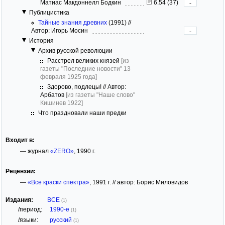
Матиас Макдоннелл Бодкин
6.54 (37)
-
Публицистика
Тайные знания древних
(1991)
//
Автор: Игорь Мосин
-
История
Архив русской революции
Расстрел великих князей
[из
газеты "Последние новости" 13
февраля 1925 года]
Здорово, подлецы! // Автор:
Арбатов
[из газеты "Наше слово"
Кишинев 1922]
Что праздновали наши предки
Входит в:
— журнал
«ZERO»
, 1990 г.
Рецензии:
—
«Все краски спектра»
, 1991 г. // автор: Борис Миловидов
Издания:
ВСЕ
(1)
/период:
1990-е
(1)
/языки:
русский
(1)