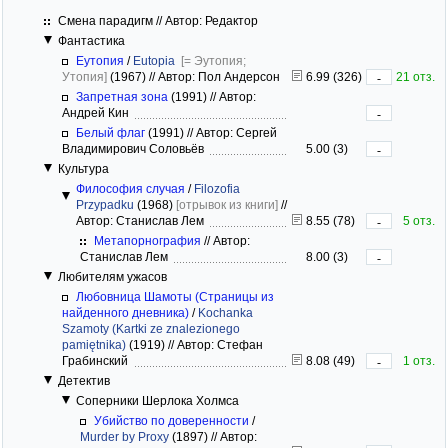
Смена парадигм // Автор: Редактор
Фантастика
Еутопия
/
Eutopia
[= Эутопия;
Утопия]
(1967)
//
Автор: Пол Андерсон
6.99 (326)
21 отз.
-
Запретная зона
(1991)
//
Автор:
Андрей Кин
-
Белый флаг
(1991)
//
Автор: Сергей
Владимирович Соловьёв
5.00 (3)
-
Культура
Философия случая
/
Filozofia
Przypadku
(1968)
[отрывок из книги]
//
Автор: Станислав Лем
8.55 (78)
5 отз.
-
Метапорнография
//
Автор:
Станислав Лем
8.00 (3)
-
Любителям ужасов
Любовница Шамоты (Страницы из
найденного дневника)
/
Kochanka
Szamoty (Kartki ze znalezionego
pamiętnika)
(1919)
//
Автор: Стефан
Грабинский
8.08 (49)
1 отз.
-
Детектив
Соперники Шерлока Холмса
Убийство по доверенности
/
Murder by Proxy
(1897)
//
Автор: