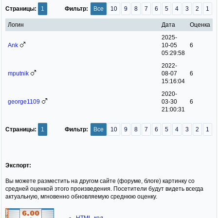
Страницы:
1
Фильтр:
Все
10
9
8
7
6
5
4
3
2
1
Логин
Дата
Оценка
2025-
Ank
10-05
6
05:29:58
2022-
mputnik
08-07
6
15:16:04
2020-
george1109
03-30
6
21:00:31
Страницы:
1
Фильтр:
Все
10
9
8
7
6
5
4
3
2
1
Экспорт:
Вы можете разместить на другом сайте (форуме, блоге) картинку со
средней оценкой этого произведения. Посетители будут видеть всегда
актуальную, мгновенно обновляемую среднюю оценку.
HTML-код