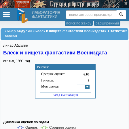
ЛАБОРАТОРИЯ
ФАНТАСТИКИ
поиск по жанру
расширенный
Линар Абдулин «Блеск и нищета фантастики Воениздата». Статистика
оценок
Линар Абдулин
Блеск и нищета фантастики Воениздата
статья,
1991
год
Рейтинг
Средняя оценка:
6.00
Голосов:
3
Моя оценка:
-
назад к аннотации
Динамика оценок по годам