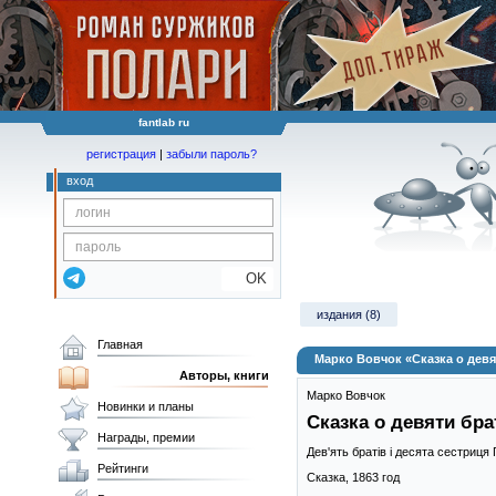
fantlab ru
регистрация
|
забыли пароль?
вход
OK
издания (8)
Главная
Марко Вовчок «Сказка о девя
Авторы, книги
Марко Вовчок
Новинки и планы
Сказка о девяти бра
Награды, премии
Дев'ять братів і десята сестриця 
Рейтинги
Сказка,
1863
год