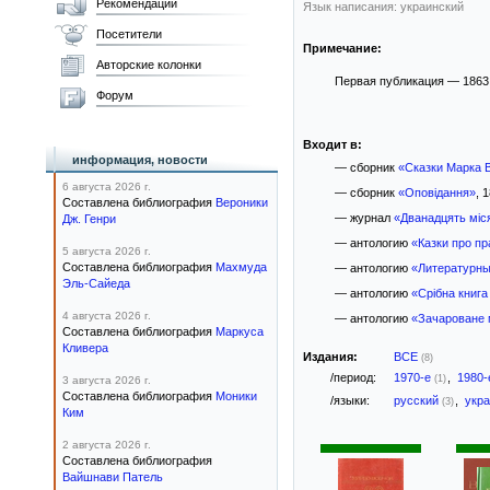
Рекомендации
Язык написания: украинский
Посетители
Примечание:
Авторские колонки
Первая публикация — 1863 
Форум
Входит в:
информация, новости
— сборник
«Сказки Марка 
6 августа 2026 г.
— сборник
«Оповідання»
, 1
Составлена библиография
Вероники
— журнал
«Дванадцять міс
Дж. Генри
— антологию
«Казки про пр
5 августа 2026 г.
Составлена библиография
Махмуда
— антологию
«Литературны
Эль-Сайеда
— антологию
«Срібна книга
4 августа 2026 г.
— антологию
«Зачароване 
Составлена библиография
Маркуса
Кливера
Издания:
ВСЕ
(8)
/период:
1970-е
,
1980
(1)
3 августа 2026 г.
Составлена библиография
Моники
/языки:
русский
,
укр
(3)
Ким
2 августа 2026 г.
Составлена библиография
Вайшнави Патель