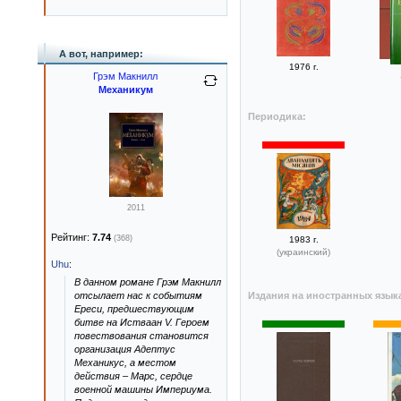
А вот, например:
1976 г.
Грэм Макнилл
Механикум
Периодика:
2011
Рейтинг:
7.74
(368)
1983 г.
(украинский)
Uhu
:
В данном романе Грэм Макнилл
отсылает нас к событиям
Издания на иностранных язык
Ереси, предшествующим
битве на Истваан V. Героем
повествования становится
организация Адептус
Механикус, а местом
действия – Марс, сердце
военной машины Империума.