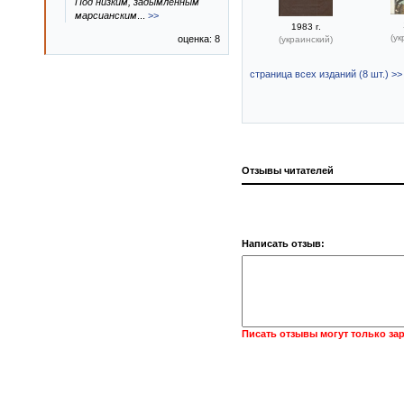
Под низким, задымленным
марсианским
...
>>
1983 г.
(ук
оценка: 8
(украинский)
страница всех изданий (8 шт.) >>
Отзывы читателей
Написать отзыв:
Писать отзывы могут только за