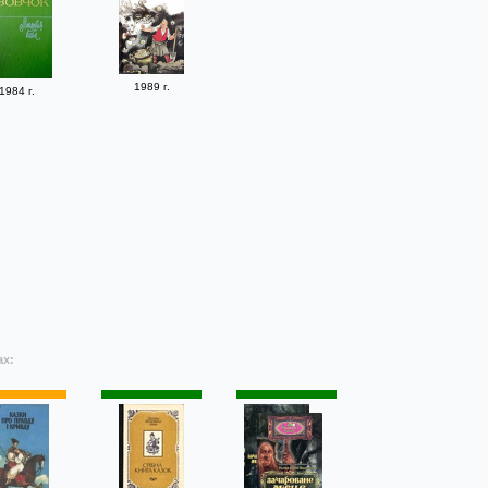
1989 г.
1984 г.
ах: