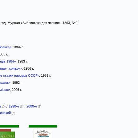
год. Журнал «Библиотека для чтения», 1863, №9.
Вовчка»
, 1864 г.
865 г.
яців`1984»
, 1983 г.
авду і кривду»
, 1986 г.
е сказки народов СССР»
, 1989 г.
 казок»
, 1992 г.
місце»
, 2006 г.
-е
,
1990-е
,
2000-е
(5)
(1)
(1)
аинский
(5)