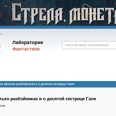
Лаборатория
Фантастики
ти братьях-разбойниках и о десятой сестрице Гале»
тьях-разбойниках и о десятой сестрице Гале
Галя