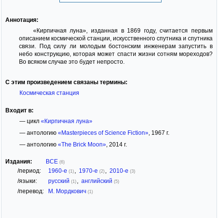
Аннотация:
«Кирпичная луна», изданная в 1869 году, считается первым
описанием космической станции, искусственного спутника и спутника
связи. Под силу ли молодым бостонским инженерам запустить в
небо конструкцию, которая может спасти жизни сотням мореходов?
Во всяком случае это будет непросто.
С этим произведением связаны термины:
Космическая станция
Входит в:
— цикл
«Кирпичная луна»
— антологию
«Masterpieces of Science Fiction»
, 1967 г.
— антологию
«The Brick Moon»
, 2014 г.
Издания:
ВСЕ
(6)
/период:
1960-е
,
1970-е
,
2010-е
(1)
(2)
(3)
/языки:
русский
,
английский
(1)
(5)
/перевод:
М. Мордкович
(1)