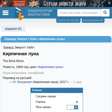
ЛАБОРАТОРИЯ
ФАНТАСТИКИ
поиск по жанру
расширенный
издания (6)
Эдвард Эверетт Хейл «Кирпичная луна»
Эдвард Эверетт Хейл
Кирпичная луна
The Brick Moon
Повесть,
1869
год; цикл
«Кирпичная луна»
Язык написания: английский
Перевод на русский:
—
М. Мордкович
(Кирпичная луна)
; 2017 г.
— 1 изд.
Рейтинг
Средняя оценка:
-
Оценок:
0
Моя оценка:
-