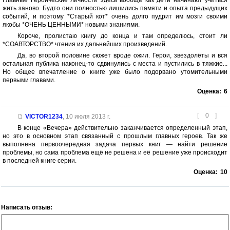
жить заново. Будто они полностью лишились памяти и опыта предыдущих
событий, и поэтому *Старый кот* очень долго пудрит им мозги своими
якобы *ОЧЕНЬ ЦЕННЫМИ* новыми знаниями.
Короче, пролистаю книгу до конца и там определюсь, стоит ли
*СОАВТОРСТВО* чтения их дальнейших произведений.
Да, во второй половине сюжет вроде ожил. Герои, звездолёты и вся
остальная публика наконец-то сдвинулись с места и пустились в тяжкие...
Но общее впечатление о книге уже было подорвано утомительными
первыми главами.
Оценка:
6
[
0
]
VICTOR1234
,
10 июля 2013 г.
В конце «Вечера» действительно заканчивается определенный этап,
но это в основном этап связанный с прошлым главных героев. Так же
выполнена первоочередная задача первых книг — найти решение
проблемы, но сама проблема ещё не решена и её решение уже происходит
в последней книге серии.
Оценка:
10
Написать отзыв: