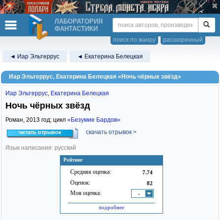
ЛАБОРАТОРИЯ
ФАНТАСТИКИ
поиск по жанру
расширенный
◄ Иар Эльтеррус
◄ Екатерина Белецкая
Иар Эльтеррус, Екатерина Белецкая «Ночь чёрных звёзд»
Иар Эльтеррус
,
Екатерина Белецкая
Ночь чёрных звёзд
Роман,
2013
год; цикл
«Безумие Бардов»
скачать отрывок >
читать отрывок
Язык написания: русский
Рейтинг
Средняя оценка:
7.74
Оценок:
82
Моя оценка:
-
подробнее