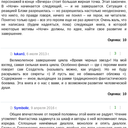
персонажей в конце «Вечера» стоит большая жирная точка. Этап закончен.
В «Ночи» начинается следующий, — и не завершается. Ситуация с
реакцией Блэки разрешилась — но разрешилась настолько неоднозначно,
что никто, по правде говоря, ничего не понял – ни герои, ни читатели.
Понятно только одно – все это героям еще не раз аукнется. Очень жаль, что
не написана (будем надеяться, пока) следующая книга, в которой
некоторые мотивы «Ночи» должны, по идее, найти свое развитие и
завершение.
Оценка:
10
[
3
]
lukan1
,
6 июля 2013 г.
Великолепное завершение цикла «Время черных звезд«! На мой
взгляд, самая сильная книга цикла. Особенно финал — где с героями книги
говорит сам Создатель (называть можно, как угодно). Но не буду
раскрывать все секреты =) И пусть вас не обманывает обложка =).
Содержание — иное, выходящее за рамки традиционного фантастического
боевика. Эта книга и о нас с вами, и о возможном развитии человеческой
души.
Оценка:
10
[
1
]
Symbolic
,
9 апреля 2016 г.
Общее впечатление от первой половины этой книги не радует. Чтение
утомляет. Фантастика задвинута за шкаф и авторы о ней вспоминают лишь
изредка. Сплошные никчёмные диалоги, монологи и опять диалоги.
Главные Героические личности здесь вообще как дети начинают учиться