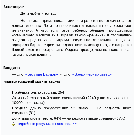
Аннотация:
Дети любят играть…
Но логика, применяемая ими в игре, сильно отличается от
логики взрослых. Дети не просчитывают варианты, они действуют
интуитивно. А что, если этот ребенок обладает могуществом
космического масштаба? С играми такого «ребенка» и столкнулись
рыцари Ордена Аарн. Играми предельно жестокими. У дварх-
адмирала Дарли непростая задача: понять логику того, кто направил
боевой флот в пространство Ордена прежде, чем полыхнет новая
галактическая война…
Входит в:
— цикл
«Безумие Бардов»
> цикл
«Время чёрных звёзд»
Лингвистический анализ текста:
Приблизительно страниц: 254
Активный словарный запас: очень низкий (2249 уникальных слов на
10000 слов текста)
Средняя длина предложения: 52 знака — на редкость ниже
среднего (81)!
Доля диалогов в тексте: 64% — на редкость выше среднего (37%)!
подробные результаты анализа >>