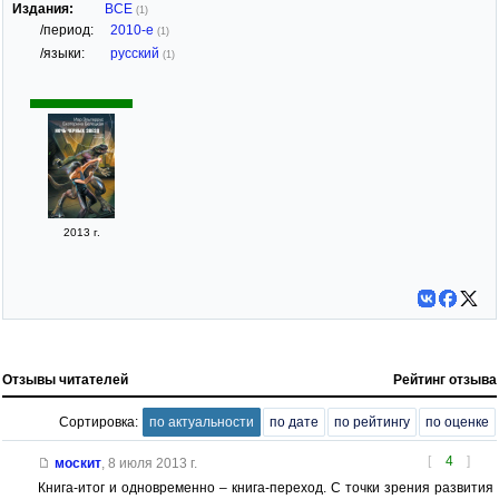
Издания:
ВСЕ
(1)
/период:
2010-е
(1)
/языки:
русский
(1)
2013 г.
Отзывы читателей
Рейтинг отзыва
Сортировка:
по актуальности
по дате
по рейтингу
по оценке
[
4
]
москит
,
8 июля 2013 г.
Книга-итог и одновременно – книга-переход. С точки зрения развития