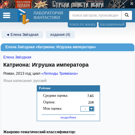
ЛАБОРАТОРИЯ
ФАНТАСТИКИ
поиск по жанру
расширенный
◄ Елена Звёздная
издания (4)
Елена Звёздная «Катриона: Игрушка императора»
Елена Звёздная
Катриона: Игрушка императора
Роман,
2013
год; цикл
«Легенды Тримиана»
Язык написания: русский
Рейтинг
Средняя оценка:
7.65
Оценок:
219
Моя оценка:
-
подробнее
Жанрово-тематический классификатор: