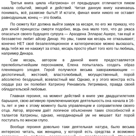
Третья книга цикла «Катриона» от предыдущих отличается пиком
накала событий, эмоций и действий. Читая данную книгу начинаешь
понимать, всё, развязке быть!!! И кстати, финал книги никого не оставит
равнодушным, конец — это бомба.
По сюжету Кат должна выйти замуж за кесаря, по его же приказу, что
для юной принцессы смерти подобно, ведь она мало того, что до ужаса
опасаться своего будущего супруга — Араэдена Элларас Ашеро, так ещё и
беззаветно любит айсир Динар. Но увы, таким как кесарь не отказывают;
конечно НЕТ своё безапелляционное и категорическое можно высказать,
ведь тебя же не накажут за отказ, кесарь просто убьет того кого ты любишь,
например Динара.
Сам кесарь, автором в данной книге предоставляется
прелюбопытнейшим персонажем, Елена попыталась создать образ
пленяющего злодея. Герой получился весьма завораживающим —
деспотичный, жестокий, властолюбивый, могущественный, порой
абсолютно бездушный, всевластный маг. Однако, и у этого монстра есть
сердце раз он полюбил Катриону Ринавиэль Уитримана, правда своей
обладательской любовью.
Главная героиня, на момент действий в книге уже двадцатилетняя
барышня, свою активную приключеньчискую деятельность она начала в 16-
ть лет и уже к этому моменту была управленцем и соправителем своего
отца. Автор, впрочем даёт логичное объяснение таких способностей и
талантов Катрионы, однако, неординарный ум не мешает Кат порой
поступать по женски глупо.
Вообще героиня довольно таки деятельная натура, было весьма
интересно читать, как женщина, у которой есть средства и возможно