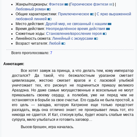
Жанры/поджанры:
Фэнтези
(
Героическое фэнтези
)
|
Любовный роман
Общие характеристики:
Приключенческое
|
С ярко выраженной
любовной линией
Место действия:
Другой мир, не связанный с нашим
Время действия:
Неопределённое время действия
Сюжетные ходы:
Становление/взросление героя
Линейность сюжета:
Линейный с экскурсами
Возраст читателя:
Любой
Всего проголосовало:
7
Аннотация:
Все хотят замуж за принца, а что делать тем, кому император
достался? Да такой, что безжалостным ураганом сметает
цивилизации, жестоко сжигает врагов и с ласковой улыбкой
уничтожает тех, кто рискнул не подчиниться приказу великого
Араэдэна. Но даже самые могущественные и всесильные не могут
приказывать своему сердцу, а полюбив, уже ни перед чем не
остановятся в борьбе за свое счастье. Его судьба не была простой, а
его цель — загадка, которую Катрионе еще только предстоит
разгадать, ведь она отлично знает: не проигрывает лишь тот, кто
никогда не сдается. И Кат, стиснув зубы, будет искать слабые места
супруга, мило улыбаться и готовить заговор…
Вызов брошен, игра началась.