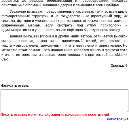
дорвалась до реформ, реорганизаций и преобразований. Масштаб
поистине был огромный, начиная с дворца и заканчивая всем Прайдам.
Уважение вызывают предоставленные как в книге, так и во всём цикле
государственные структуры, и не государственные (преступный мир), их
система, функции и управление их деятельностью весьма логична, даже по
современным меркам, если смотреть под углом политологии и
административного управления, за что ещё одна благодарность автору.
Данная книга, как впрочем и другие книги автора, отличается высокой
эмоциональностью, роман очень динамичный, живой, слог изложения
текста у автора очень гармоничный, читать книгу легко и увлекательно. Но
читателю стоит помнить, что данная книга является женским фэнтези хотя
и очень интересным, а главная героя молода и с претензией на «Мэрии
Сью».
Оценка:
9
Написать отзыв:
Писать отзывы могут только зарегистрированные посетители!
Регистрация