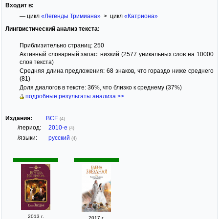
Входит в:
— цикл
«Легенды Тримиана»
> цикл
«Катриона»
Лингвистический анализ текста:
Приблизительно страниц: 250
Активный словарный запас: низкий (2577 уникальных слов на 10000
слов текста)
Средняя длина предложения: 68 знаков, что гораздо ниже среднего
(81)
Доля диалогов в тексте: 36%, что близко к среднему (37%)
подробные результаты анализа >>
Издания:
ВСЕ
(4)
/период:
2010-е
(4)
/языки:
русский
(4)
2013 г.
2017 г.