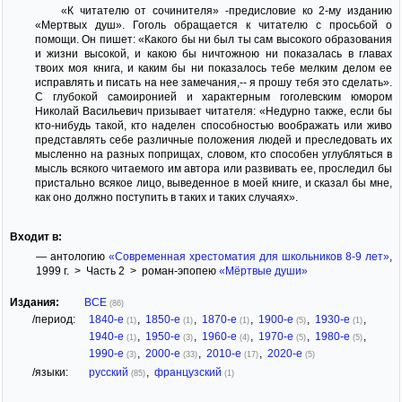
«К читателю от сочинителя» -предисловие ко 2-му изданию
«Мертвых душ». Гоголь обращается к читателю с просьбой о
помощи. Он пишет: «Какого бы ни был ты сам высокого образования
и жизни высокой, и какою бы ничтожною ни показалась в главах
твоих моя книга, и каким бы ни показалось тебе мелким делом ее
исправлять и писать на нее замечания,-- я прошу тебя это сделать».
С глубокой самоиронией и характерным гоголевским юмором
Николай Васильевич призывает читателя: «Недурно также, если бы
кто-нибудь такой, кто наделен способностью воображать или живо
представлять себе различные положения людей и преследовать их
мысленно на разных поприщах, словом, кто способен углубляться в
мысль всякого читаемого им автора или развивать ее, проследил бы
пристально всякое лицо, выведенное в моей книге, и сказал бы мне,
как оно должно поступить в таких и таких случаях».
Входит в:
— антологию
«Современная хрестоматия для школьников 8-9 лет»
,
1999 г. > Часть 2 > роман-эпопею
«Мёртвые души»
Издания:
ВСЕ
(86)
/период:
1840-е
,
1850-е
,
1870-е
,
1900-е
,
1930-е
,
(1)
(1)
(1)
(5)
(1)
1940-е
,
1950-е
,
1960-е
,
1970-е
,
1980-е
,
(1)
(3)
(4)
(5)
(5)
1990-е
,
2000-е
,
2010-е
,
2020-е
(3)
(33)
(17)
(5)
/языки:
русский
,
французский
(85)
(1)