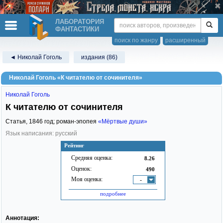
ЛАБОРАТОРИЯ
ФАНТАСТИКИ
поиск по жанру
расширенный
◄ Николай Гоголь
издания (86)
Николай Гоголь «К читателю от сочинителя»
Николай Гоголь
К читателю от сочинителя
Статья,
1846
год; роман-эпопея
«Мёртвые души»
Язык написания: русский
Рейтинг
Средняя оценка:
8.26
Оценок:
490
Моя оценка:
-
подробнее
Аннотация: