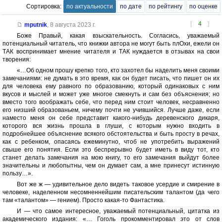
Сортировка:
по актуальности
по дате
по рейтингу
по оценке
[
4
]
mputnik
,
8 августа 2023 г.
Боже Правый, какая взыскательность. Согласись, уважаемый
потенциальный читатель, что книжки автора не могут быть плОхи, ежели он
ТАК воспринимает мнение читателя и ТАК нуждается в отзывах на свои
творения:
«…Об одном прошу крепко того, кто захотел бы наделить меня своими
замечаниями: не думать в это время, как он будет писать, что пишет он их
для человека ему равного по образованию, который одинаковых с ним
вкусов и мыслей и может уже многое смекнуть и сам без объяснения; но
вместо того воображать себе, что перед ним стоит человек, несравненно
его низший образованьем, ничему почти не учившийся. Лучше даже, если
наместо меня он себе представит какого-нибудь деревенского дикаря,
которого вся жизнь прошла в глуши, с которым нужно входить в
подробнейшее объяснение всякого обстоятельства и быть просту в речах,
как с ребенком, опасаясь ежеминутно, чтоб не употребить выражений
свыше его понятия. Если это беспрерывно будет иметь в виду тот, кто
станет делать замечания на мою книгу, то его замечания выйдут более
значительны и любопытны, чем он думает сам, а мне принесут истинную
пользу…».
Вот же ж — удивительное дело видеть таковое усердие и смирение в
человеке, наделенном несомненнейшим писательским талантом (да чего
там «талантом» — гением). Просто какая-то Фантастика.
И — что самое интересное, уважаемый потенциальный, цитатка из
академического издания: «… Гоголь прокомментировал это от слов