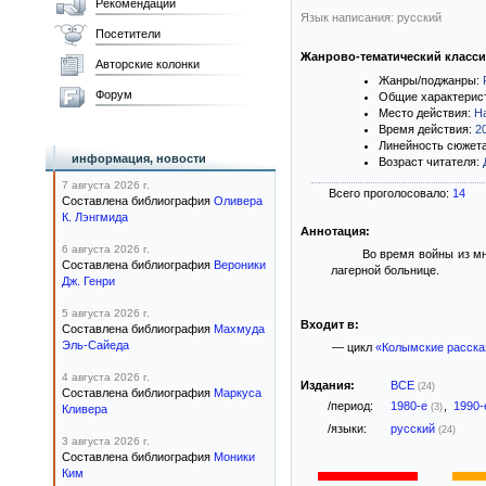
Рекомендации
Язык написания: русский
Посетители
Жанрово-тематический класс
Авторские колонки
Жанры/поджанры:
Форум
Общие характерис
Место действия:
Н
Время действия:
2
Линейность сюжет
информация, новости
Возраст читателя:
7 августа 2026 г.
Всего проголосовало:
14
Составлена библиография
Оливера
К. Лэнгмида
Аннотация:
6 августа 2026 г.
Во время войны из м
Составлена библиография
Вероники
лагерной больнице.
Дж. Генри
5 августа 2026 г.
Входит в:
Составлена библиография
Махмуда
Эль-Сайеда
— цикл
«Колымские расска
4 августа 2026 г.
Издания:
ВСЕ
(24)
Составлена библиография
Маркуса
/период:
1980-е
,
1990
(3)
Кливера
/языки:
русский
(24)
3 августа 2026 г.
Составлена библиография
Моники
Ким