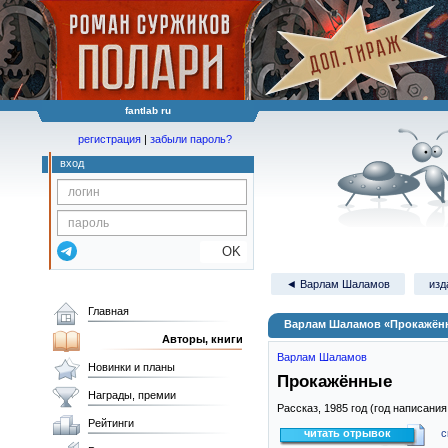
fantlab ru
регистрация
|
забыли пароль?
вход
OK
◄ Варлам Шаламов
изд
Главная
Варлам Шаламов «Прокажён
Авторы, книги
Варлам Шаламов
Новинки и планы
Прокажённые
Награды, премии
Рассказ,
1985
год (год написания
Рейтинги
читать отрывок
с