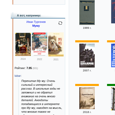
А вот, например:
Иван Тургенев
Муму
1989 г.
2024
2022
2021
Рейтинг:
7.95
(931)
2007 г.
lubar
:
Перечитал Му-му. Очень
сильный и интересный
рассказ. В школьные годы не
запомнил и не обратил
внимание на очень много
деталей. Анекдоты
попадающиеся в интернете
про Му-му, наводят на мысль,
что многие также не
2018 г.