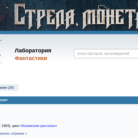
Лаборатория
Фантастики
ания (24)
ные»
: 1963); цикл
«Колымские рассказы»
качать отрывок >