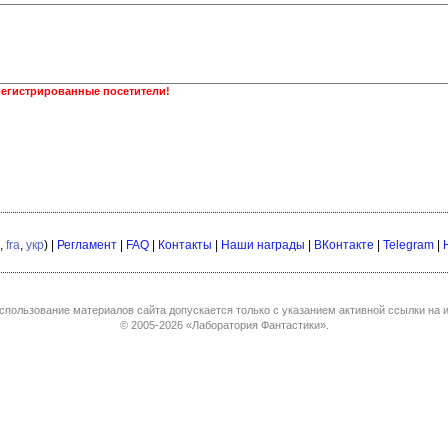
регистрированные посетители!
,
fra
,
укр
) |
Регламент
|
FAQ
|
Контакты
|
Наши награды
|
ВКонтакте
|
Telegram
|
спользование материалов сайта допускается только с указанием активной ссылки на и
© 2005-2026
«Лаборатория Фантастики»
.