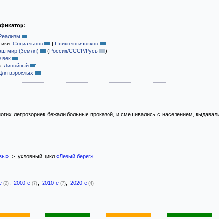
ификатор:
Реализм
тики:
Социальное
|
Психологическое
аш мир (Земля)
(
Россия/СССР/Русь
)
0 век
а:
Линейный
Для взрослых
ногих лепрозориев бежали больные проказой, и смешивались с населением, выдавал
зы»
> условный цикл
«Левый берег»
-е
,
2000-е
,
2010-е
,
2020-е
(2)
(7)
(7)
(4)