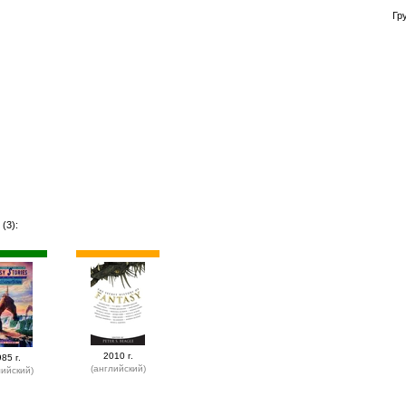
Гр
(3):
2010 г.
85 г.
(английский)
лийский)