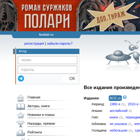
fantlab ru
регистрация
|
забыли пароль?
вход
OK
Все издания произведе
Главная
Издания:
ВСЕ
(4)
/период:
1980-е
,
2010-е
(3)
Авторы, книги
/языки:
английский
(4)
Новинки и планы
/тип:
книги
,
периоди
(3)
Награды, премии
/обложка:
не указана
,
мя
(1)
/толщина:
небольшие
,
ср
(2)
Рейтинги