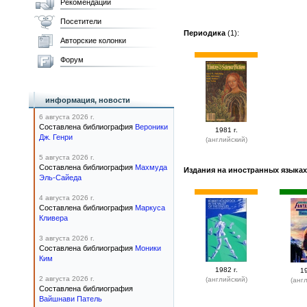
Рекомендации
Посетители
Периодика
(1):
Авторские колонки
Форум
информация, новости
6 августа 2026 г.
Составлена библиография
Вероники
1981 г.
Дж. Генри
(английский)
5 августа 2026 г.
Составлена библиография
Махмуда
Издания на иностранных языках
Эль-Сайеда
4 августа 2026 г.
Составлена библиография
Маркуса
Кливера
3 августа 2026 г.
Составлена библиография
Моники
Ким
1982 г.
19
2 августа 2026 г.
(английский)
(анг
Составлена библиография
Вайшнави Патель