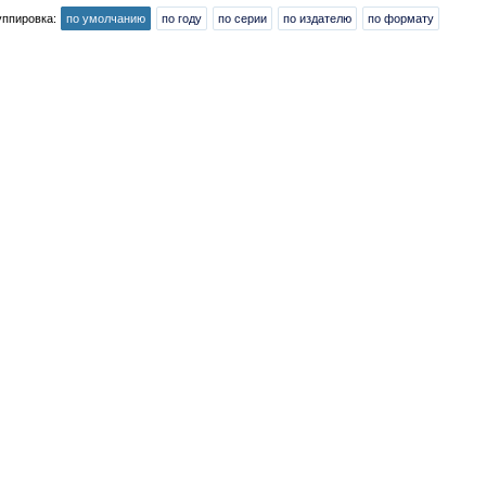
уппировка:
по умолчанию
по году
по серии
по издателю
по формату