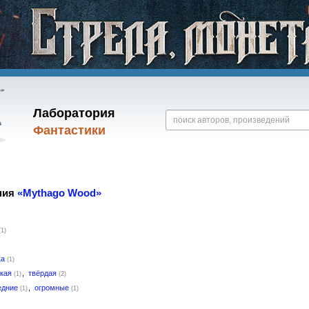
Лаборатория
Фантастики
ния
«Mythago Wood»
(1)
ка
(1)
гкая
,
твёрдая
(1)
(2)
едние
,
огромные
(1)
(1)