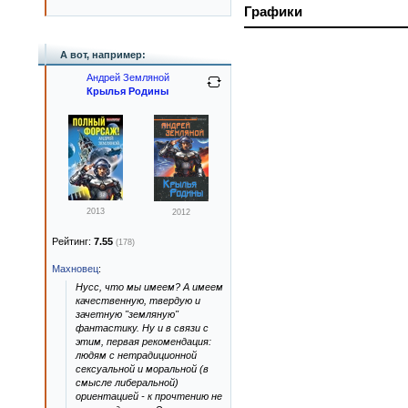
Графики
А вот, например:
Андрей Земляной
Крылья Родины
2013
2012
Рейтинг:
7.55
(178)
Махновец
:
Нусс, что мы имеем? А имеем
качественную, твердую и
зачетную "земляную"
фантастику. Ну и в связи с
этим, первая рекомендация:
людям с нетрадиционной
сексуальной и моральной (в
смысле либеральной)
ориентацией - к прочтению не