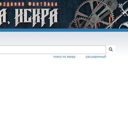
поиск по жанру
расширенный