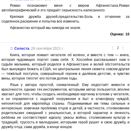
Роман познакомил меня с миром Афганистана.Роман
автобиографический и это придаёт серьезность написанного.
Крепкая дружба друзей,предательство.Боль и отчаяние за
содеянное,раскаяние и попытка всё изменить.
Афганистан который мы никогда не знали.
Оценка:
10
[
2
]
Селеста
,
26 сентября 2021 г.
Книга, которая ломает читателя об колено, и вместе с тем — книга,
которая чудовищно портит сама себя. Х. Хоссейни рассказывает нам о
судьбе мальчика, который родился в Афганистане и волей обстоятельств
был вынужден бежать в США, но центральная линия сюжета совсем другая
— тяжёлый поступок, совершённый героем в далёком детстве, и чувство
вины, которое тяготит его потом долгие годы.
Язык у автора простой, схематичный. Ему недостаёт живости и
красочности, однако тех инструментов, которыми автор пользуется, вполне
хватает для того, чтобы создать необходимую картинку в голове у читателя,
и он справляется с задачей погружения в быт и атмосферу чуждой,
непонятной для европейца страны. Поднимаемые им темы сильные и
интересные: извечная проблема отцов и детей, в частности, столкновение
родительских ожиданий с реальностью, в которой характер и личность
ребёнка не соответствуют идеалу; ужасы войны; столкновение культур и
традиций; трусость и малодушие, которыми герой рушит и свою дружбу, и
дружбу отца; сама дружба, в конце концов.