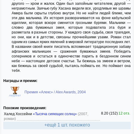
другого — хром и жалок. Один был запойным читателем, другой —
неграмотным. Заячью губу Хасана видели все, уродливые же шрамы
Амира были скрыты глубоко внутри. Но не найти людей ближе, чем
эти два мальчика. Их история разворачивается на фоне кабульской
идиллии, которая вскоре сменится грозными бурями. Мальчики —
словно два бумажных змея, которые подхватила эта буря и
разметала в разные стороны. У каждого своя судьба, своя трагедия,
но они, как и в детстве, связаны прочнейшими узами. Роман стал
одним из самых ярких явлений в мировой литературе последних лет.
В названии своей книги писатель вспоминает традиционную забаву
афганских мальчишек — сражения бумажных змеев. Победить
соперников и остаться в одиночестве парить в бездонном синем
небе — настоящее детское счастье. Ты бежишь за змеем и ветром,
как бежишь за своей судьбой, пытаясь поймать ее. Но поймает она
тебя.
Награды и премии:
Премия «Алекс» / Alex Awards, 2004
лауреат
Похожие произведения:
8.20 (152)
12 отз.
Халед Хоссейни
«Тысяча сияющих солнц»
(2007,
роман)
+ещё 1 шт. похожего