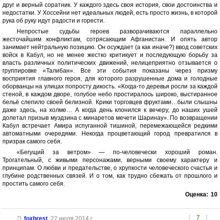
друг и верный соратник. У каждого здесь своя история, свои достоинства и
недостатки. У Хоссейни нет идеальных людей, есть просто жизнь, в которой
рука об руку идут радости и горести.
Непростые судьбы героев разворачиваются параллельно
жесточайшим конфликтам, сотрясающим Афганистан. И опять автор
занимает нейтральную позицию. Он осуждает (а как иначе?) ввод советских
войск в Кабул, но не менее жестко критикует и последующую борьбу за
власть различных политических движений, нелицеприятно отзывается о
группировке «Талибан». Все эти события показаны через призму
восприятия главного героя, для которого разрушенные дома и голодные
оборванцы на улицах попросту дикость. «Когда-то деревья росли за каждой
стеной, в каждом дворе, голубое небо простиралось широко, выстиранное
бельё слепило своей белизной. Крики торговцев фруктами…были слышны
даже здесь, на холме… А когда день клонился к вечеру, до наших ушей
долетал призыв муэдзина с минаретов мечети Шаринау». По возвращении
Кабул встречает Амира испуганной тишиной, перемежающейся редкими
автоматными очередями. Некогда процветающий город превратился в
призрак самого себя.
«Бегущий за ветром» — по-человечески хороший роман.
Трогательный, с живыми персонажами, верными своему характеру и
принципам. О любви и предательстве, о хрупкости человеческого счастья и
глубине родственных связей. И о том, как трудно сбежать от прошлого и
простить самого себя.
Оценка:
10
[
7
]
foxbrest
,
22 июля 2014 г.