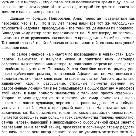
чуть ли не к мистерии, ему с готовностью посвящаются время и душевные
силы. Но не в этом случае. И это человек, который все детство провел за
книгами и написанием рассказов.
Дальше — больше. Повзрослев, Амир перестает развиваться как
персонаж. Что в 18, что в 38 лет перед нами все тот же малодушный
трусоватый бедолага, преследуемый все теми же демонами из прошлого.
Благодаря чему автор легко перескакивает на 15 лет вперед по времени,
нисколько не потрудившись над описанием прошедших событий и перемен.
Так живой главный герой оборачивается марионеткой, во всем послушной
авторской воле.
Но самое скверное начинается по возвращении в Афганистан. Если
первое знакомство с Кабулом живое и приятное явно благодаря
собственным воспоминаниям автора, то повторная встреча не освящается
подобным присутствием. Поскольку Халед Хоссейни посетил родину уже
после публикации романа, то военный Афганистан он мог описывать
исключительно с чужих слов, если не газетных статей. Автор старательно
живописует хаос и разрушение, страшные приметы времени, но
разрозненные локации так и не складываются в общую картину. А апофеоз
этой части в виде прямого знакомства с талибами просто сказочный.
Упорно не могу отделаться от аллюзии, что Амир прямо как рыцарь
является в логово чудовища, дерется со страшным драконом и победно
укатывает в свой замок с принцессой наперевес. На этом анекдот не
заканчивается. Далее мальчик, только что сокрушавшийся о своем грехе,
пытается совершить еще больший грех самоубийства (причем непонятно,
откуда человек, выросший в информационно обособленной среде знает о
разрезании вен в теплой ванне), проезжает в солнечную страну радости
без визы, после чего автор решает вовсе не утомлять читателя хотя бы