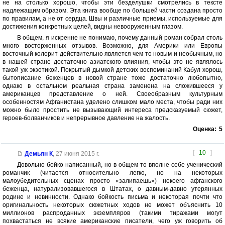
не на столько хорошо, чтобы эти безделушки смотрелись в тексте
надлежащим образом. Эта книга вообще по большей части создана просто
по правилам, а не от сердца. Швы и различные приемы, используемые для
достижения конкретных целей, видны невооруженным глазом.
В общем, я искренне не понимаю, почему данный роман собрал столь
много восторженных отзывов. Возможно, для Америки или Европы
восточный колорит действительно является чем-то новым и необычным, но
в нашей стране достаточно азиатского влияния, чтобы это не являлось
такой уж экзотикой. Покрытый дымкой детских воспоминаний Кабул хорош,
бытописание беженцев в новой стране тоже достаточно любопытно,
однако в остальном реальная страна заменена на сложившееся у
американцев представление о ней. Своеобразным культурным
особенностям Афганистана уделено слишком мало места, чтобы ради них
можно было простить не вызывающий интереса предсказуемый сюжет,
героев-болванчиков и непрерывное давление на жалость.
Оценка:
5
[
10
]
Демьян К
,
27 июня 2015 г.
Довольно бойко написанный, но в общем-то вполне себе ученический
романчик (читается относительно легко, но на некоторых
малоубедительных сценах просто «залипаешь») некоего афганского
беженца, натурализовавшегося в Штатах, о давным-давно утерянных
родине и невинности. Однако бойкость письма и некоторая почти что
оригинальность некоторых сюжетных ходов не может объяснить 10
миллионов распроданных экземпляров (такими тиражами могут
похвастаться не всякие американские писатели, чего уж говорить об