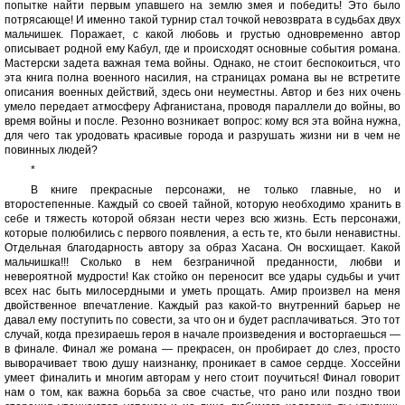
попытке найти первым упавшего на землю змея и победить! Это было
потрясающе! И именно такой турнир стал точкой невозврата в судьбах двух
мальчишек. Поражает, с какой любовь и грустью одновременно автор
описывает родной ему Кабул, где и происходят основные события романа.
Мастерски задета важная тема войны. Однако, не стоит беспокоиться, что
эта книга полна военного насилия, на страницах романа вы не встретите
описания военных действий, здесь они неуместны. Автор и без них очень
умело передает атмосферу Афганистана, проводя параллели до войны, во
время войны и после. Резонно возникает вопрос: кому вся эта война нужна,
для чего так уродовать красивые города и разрушать жизни ни в чем не
повинных людей?
*
В книге прекрасные персонажи, не только главные, но и
второстепенные. Каждый со своей тайной, которую необходимо хранить в
себе и тяжесть которой обязан нести через всю жизнь. Есть персонажи,
которые полюбились с первого появления, а есть те, кто были ненавистны.
Отдельная благодарность автору за образ Хасана. Он восхищает. Какой
мальчишка!!! Сколько в нем безграничной преданности, любви и
невероятной мудрости! Как стойко он переносит все удары судьбы и учит
всех нас быть милосердными и уметь прощать. Амир произвел на меня
двойственное впечатление. Каждый раз какой-то внутренний барьер не
давал ему поступить по совести, за что он и будет расплачиваться. Это тот
случай, когда презираешь героя в начале произведения и восторгаешься —
в финале. Финал же романа — прекрасен, он пробирает до слез, просто
выворачивает твою душу наизнанку, проникает в самое сердце. Хоссейни
умеет финалить и многим авторам у него стоит поучиться! Финал говорит
нам о том, как важна борьба за свое счастье, что рано или поздно твои