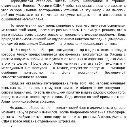
Периодически стараюсь читать нечто, написанное в странах,
отличных от Европы, России и США. Чтобы, так сказать, немного сместить
угол обзора. Обилие восторженных отзывов на эту книгу и ее высокий
рейтинг указывали на то, что автор сумел создать нечто интересное в
общечеловеческом плане.
По мере чтения мои представления о том, что является основными
мотивами этой книги, несколько раз менялись. Поначалу я решила, что в
книге прежде всего рассматриваются морально-этические проблемы. Ведь
природа взаимоотношений между ребенком богатого господина (Амиром) и
его слугой-ровесником (Хасаном) — это мощная и неоднозначная тема.
Чтобы еще более обострить ситуацию, автор вводит в сюжет эпизод, в
котором Амиру предоставляется возможность заступиться за Хасана с
риском получить побои, а то и увечья от местных отморозков, однако Амир
этого не делает. После этого Амир начинает считать себя трусливым и
малодушным. Его поступок — а точнее, отсутствие поступка — выглядит
особенно контрастно на фоне постоянной бесконечной
самоотверженности Хасана.
Сюда же оказалась интегрирована тема того, что человек начинает
испытывать неприязнь к тому, кого сам же и обидел, с кем поступил не
совсем правильно. То есть не слишком приятно видеть рядом с собой того,
перед кем испытываешь чувство вины. Ведь именно по этой причине в книге
Амир принялся избегать Хасана.
Но дальше общественно — политический фон в идиллическом до сего
момента Кабуле резко изменился. После подробного описания атмосферы
детства в Кабуле ритм в книге вдруг становится рваным. А жизнь Амира в
США и вовсе описана отдельными штрихами.