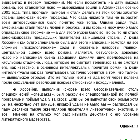
эмигрантах в первом поколении). Но если посмотреть на дату выхода
романа, всё становится ясно — американцы вошли в Афганистан осенью
2001 года, типа прогнали Талибан и стали делать из этой богом забытой
страны демократический город-сад. Что сада никакого там не вырастет,
всем интересующимся было понятно уже тогда. Однако зайдя туда,
американцы стали терять людей и ресурсы, и им кровь из носу нужно было
оправдать своё вторжение — а для этого нужно было во что бы то ни стало
демонизировать предыдущих правителей зачищаемой страны. И книга
Хоссейни как будто специально была для этого написана: несмотря на все
сложные «психологические» ходы и сюжетные навороты главной,
центральной сценой всего романа является, безусловно, довольно
красочно написанная сцена забивания камнями двух прелюбодеев на
кабульском стадионе. Люди, которые не смотрят телевизор (а не смотрят
его, как известно, в основном интеллектуалы), прочитав роман (а книги
интеллектуалы как раз почитывают), уж точно убедятся в том, что талибы
— дьявольское отродье. Это же только черти из ада могут через полвека
после сексуальной революции всерьёз относиться к походу налево!..
Г-н Хоссейни, выполнив (скорее всего бессознательно) столь
специфический «спецзаказ», был раскручен спецпропагандой по полной
программе и поймал удачу за хвост. Если бы он выпустил свой роман хотя
бы на несколько лет раньше, никакой удачи не было бы — распродал бы
пару десятков тысяч экземпляров любителям литературной экзотики, и
всё... Именно на столько мог рассчитывать дебютант с его уровнем
литературного мастерства.
Оценка:
7