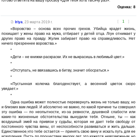
готово ответить на вашу просьбу «Для тебя хоть тысячу раз».
Оценка:
8
[
1
]
Iriya
,
23 марта 2019 г.
«Воровство – основа всех прочих грехов. Убийца крадет жизнь,
похищает у жены право на мужа, отбирает у детей отца. Лгун отнимает у
других право на правду. Жулик забирает право на справедливость. Нет
ничего презреннее воровства.»
*
«Дети – не книжки-раскраски. Их не выкрасишь в любимый цвет.»
*
«Отступать, не ввязавшись в битву, значит обосраться.»
*
«Пустынная колючка благоденствует, а весенний цветок скоро
увядает.»
*
Одна ошибка может полностью перевернуть жизнь не только вашу, но
и близких вам людей. И абсолютно не важно, по какой причине ты совершил
эту ошибка — по неопытности, из-за ревности, душевной слабости или
какие-то жизненные обстоятельства вынудили тебя. Отныне, ты — как
воздушный змей на привязи у судьбы, которая не дает тебе свободу от
постоянного чувства вины, от неспособности развиваться и жить дальше.
Единственное,что тебе остается — принять свою вину и искать путь для ее
искупления. Пусть по прошествии многих лет это кажется невозможным, но