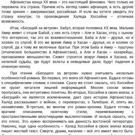
Афганистан конца XX века – это настоящий феномен. Чего только не
пережила эта страна. Причем есть взгляд самих афганцев, а есть другие
точки зрения – американская, российская. И если вы хотите увидеть эту
страну изнутри, то произведения Халеда Хоссейни – отличная
возможность.
Итак, «Бегущий за ветром». Кабул, вторая половина XX века. Мальчик
Амир живет с отцом Бабой, у них есть слуги – Али и Хасан, отец с сыном.
Что интересно, так это их взаимоотношения. Баба и Али – друзья, но и
хозяин со слугой. В это же время Амир и Хасан – друзья, но и хозяин со
слугой, да к тому же молочные братья. При этом Баба и Амир – пуштуны
(этническое большинство в Афганистане), а Али и Хасан – хазарейцы,
презираемое меньшинство. Сюжет строится вокруг Амира и Хасана, их
нелегкой судьбы, где будут взлеты в неведомые дали, будут падения в
огненную геенну.
При чтении «Бегущего за ветром» нужно учитывать несколько
особенностей романа. Во-первых, это книга об Афганистане. Будьте готовы
к специфическим словам, к сноскам. Сразу же стоит сказать, что Хоссейни
не грузит читателя лишней информацией. Многие сноски можно
пропускать, они интуитивно понятны. Во-вторых, Хоссейни в своих книгах, а
«Бегущий» не является исключением, дает срез истории Афганистана.
Халед рассказывает о войнах, о переворотах, о Талибане. И, опять же,
ненавязчиво. В-третьих, во многом это роман-хроника. Будьте готовы к
кратким описаниям, газетному стилю, перемежаемому с
пространственными вялотекущими мыслепотоками. И нельзя сказать, что
это плохо. Это нужно воспринимать как данность восточной литературе.
Наконец, еще одна особенность – Халед Хоссейни в своих книгах всегда
пишет жесткий текст. Смерти, драма, насилие – всё это имеет место быть.