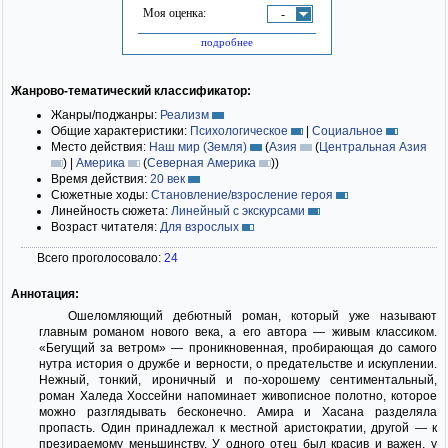
Моя оценка:
-
подробнее
Жанрово-тематический классификатор:
Жанры/поджанры:
Реализм
Общие характеристики:
Психологическое
|
Социальное
Место действия:
Наш мир (Земля)
(
Азия
(
Центральная Азия
)
|
Америка
(
Северная Америка
)
)
Время действия:
20 век
Сюжетные ходы:
Становление/взросление героя
Линейность сюжета:
Линейный с экскурсами
Возраст читателя:
Для взрослых
Всего проголосовало:
24
Аннотация:
Ошеломляющий дебютный роман, который уже называют
главным романом нового века, а его автора — живым классиком.
«Бегущий за ветром» — проникновенная, пробирающая до самого
нутра история о дружбе и верности, о предательстве и искуплении.
Нежный, тонкий, ироничный и по-хорошему сентиментальный,
роман Халеда Хоссейни напоминает живописное полотно, которое
можно разглядывать бесконечно. Амира и Хасана разделяла
пропасть. Один принадлежал к местной аристократии, другой — к
презираемому меньшинству. У одного отец был красив и важен, у