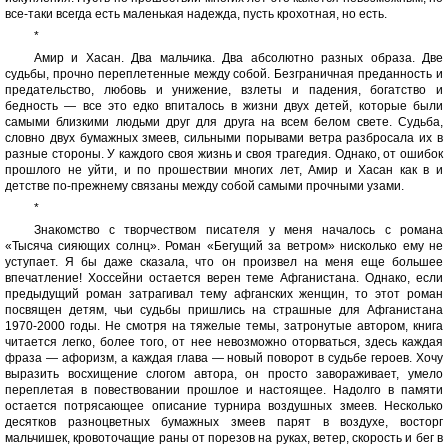
все-таки всегда есть маленькая надежда, пусть крохотная, но есть.
*
Амир и Хасан. Два мальчика. Два абсолютно разных образа. Две
судьбы, прочно переплетенные между собой. Безграничная преданность и
предательство, любовь и унижение, взлеты и падения, богатство и
бедность — все это едко впиталось в жизни двух детей, которые были
самыми близкими людьми друг для друга на всем белом свете. Судьба,
словно двух бумажных змеев, сильными порывами ветра разбросала их в
разные стороны. У каждого своя жизнь и своя трагедия. Однако, от ошибок
прошлого не уйти, и по прошествии многих лет, Амир и Хасан как в и
детстве по-прежнему связаны между собой самыми прочными узами.
*
Знакомство с творчеством писателя у меня началось с романа
«Тысяча сияющих солнц». Роман «Бегущий за ветром» нисколько ему не
уступает. Я бы даже сказала, что он произвел на меня еще большее
впечатление! Хоссейни остается верен теме Афганистана. Однако, если
предыдущий роман затрагивал тему афганских женщин, то этот роман
посвящен детям, чьи судьбы пришлись на страшные для Афганистана
1970-2000 годы. Не смотря на тяжелые темы, затронутые автором, книга
читается легко, более того, от нее невозможно оторваться, здесь каждая
фраза — афоризм, а каждая глава — новый поворот в судьбе героев. Хочу
выразить восхищение слогом автора, он просто завораживает, умело
переплетая в повествовании прошлое и настоящее. Надолго в памяти
остается потрясающее описание турнира воздушных змеев. Несколько
десятков разноцветных бумажных змеев парят в воздухе, восторг
мальчишек, кровоточащие раны от порезов на руках, ветер, скорость и бег в