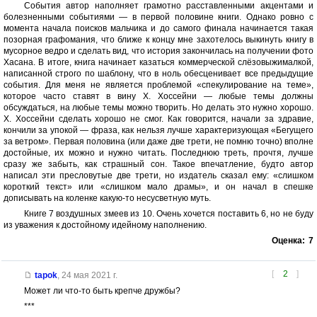
События автор наполняет грамотно расставленными акцентами и
болезненными событиями — в первой половине книги. Однако ровно с
момента начала поисков мальчика и до самого финала начинается такая
позорная графомания, что ближе к концу мне захотелось выкинуть книгу в
мусорное ведро и сделать вид, что история закончилась на получении фото
Хасана. В итоге, книга начинает казаться коммерческой слёзовыжималкой,
написанной строго по шаблону, что в ноль обесценивает все предыдущие
события. Для меня не является проблемой «спекулирование на теме»,
которое часто ставят в вину Х. Хоссейни — любые темы должны
обсуждаться, на любые темы можно творить. Но делать это нужно хорошо.
Х. Хоссейни сделать хорошо не смог. Как говорится, начали за здравие,
кончили за упокой — фраза, как нельзя лучше характеризующая «Бегущего
за ветром». Первая половина (или даже две трети, не помню точно) вполне
достойные, их можно и нужно читать. Последнюю треть, прочтя, лучше
сразу же забыть, как страшный сон. Такое впечатление, будто автор
написал эти пресловутые две трети, но издатель сказал ему: «слишком
короткий текст» или «слишком мало драмы», и он начал в спешке
дописывать на коленке какую-то несусветную муть.
Книге 7 воздушных змеев из 10. Очень хочется поставить 6, но не буду
из уважения к достойному идейному наполнению.
Оценка:
7
[
2
]
tapok
,
24 мая 2021 г.
Может ли что-то быть крепче дружбы?
***