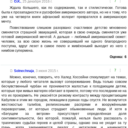
[
7
]
O.K.
,
25 декабря 2016 г.
Ждала большего, как по содержанию, так и стилистически. Готова
была к прозападности и русофобии американского автора, но не к тому, что
уже на четверти книги афганский колорит превратился в американскую
мечту.
Повествование слишком разорвано: счастливое детство мгновенно
сменяется страшной эвакуацией, которая в свою очередь сменяется уже
готовой американской мечтой. А дальше – любимый американский сюжет:
человек, за всю свою жизнь не совершивший ни одного благородного
поступка, вдруг лезет в самое пекло и живёхонький выходит из него с
нимбом супермена.
Оценка:
6
[
7
]
Solnechnaja
,
3 июня 2015 г.
Можно, конечно, говорить, что Халед Хоссейни спекулирует на темах,
которые у любого читателя вызовут сопереживание. Ведь только совсем
бесчувственный чурбан не проникнется жалостью к голодающим детям,
которые при живых матерях обитают в приюте, потому что последним не на
что их прокормить. Не ужаснётся резкому контрасту между процветающим
Кабулом и этим же городом, лежащим в руинах годы спустя. Не возмутится
жестокостью талибов, религиозными распрями и вооружёнными
переворотами, от которых страдают обыкновенные люди. И хотя в
«Бегущем за ветром» присутствует определённая доля
сентиментальности, без которой, пожалуй, нельзя было рассказать о
трагических судьбах героев и целой страны, однако она не уходит за ту
грань, когда заканчивается диалог с читателем и начинается