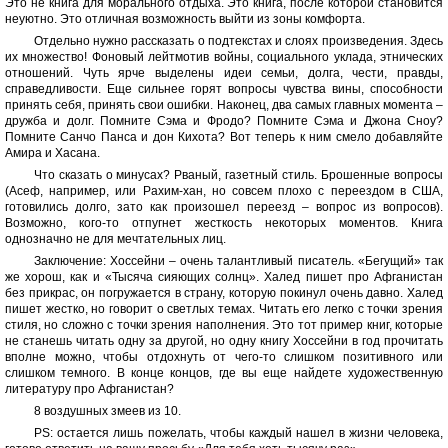
Это не книга для морального отдыха. Это книга, после которой становится
неуютно. Это отличная возможность выйти из зоны комфорта.
Отдельно нужно рассказать о подтекстах и слоях произведения. Здесь
их множество! Фоновый лейтмотив войны, социального уклада, этнических
отношений. Чуть ярче выделены идеи семьи, долга, чести, правды,
справедливости. Еще сильнее горят вопросы чувства вины, способности
принять себя, принять свои ошибки. Наконец, два самых главных момента –
дружба и долг. Помните Сэма и Фродо? Помните Сэма и Джона Сноу?
Помните Санчо Панса и дон Кихота? Вот теперь к ним смело добавляйте
Амира и Хасана.
Что сказать о минусах? Рваный, газетный стиль. Брошенные вопросы
(Асеф, например, или Рахим-хан, но совсем плохо с переездом в США,
готовились долго, зато как произошел переезд – вопрос из вопросов).
Возможно, кого-то отпугнет жесткость некоторых моментов. Книга
однозначно не для мечтательных лиц.
Заключение: Хоссейни – очень талантливый писатель. «Бегущий» так
же хорош, как и «Тысяча сияющих солнц». Халед пишет про Афганистан
без прикрас, он погружается в страну, которую покинул очень давно. Халед
пишет жестко, но говорит о светлых темах. Читать его легко с точки зрения
стиля, но сложно с точки зрения наполнения. Это тот пример книг, которые
не станешь читать одну за другой, но одну книгу Хоссейни в год прочитать
вполне можно, чтобы отдохнуть от чего-то слишком позитивного или
слишком темного. В конце концов, где вы еще найдете художественную
литературу про Афганистан?
8 воздушных змеев из 10.
PS: остается лишь пожелать, чтобы каждый нашел в жизни человека,