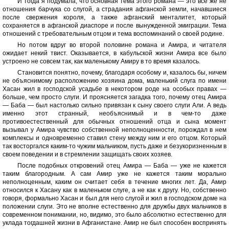
И тогда я подумала, что основная тема этого романа — это все же не
отношения барчука со слугой, а страдания афганской земли, начавшиеся
после свержения короля, а также афганский менталитет, который
сохраняется в афганской диаспоре и после вынужденной эмиграции. Тема
отношений с требовательным отцом и тема воспоминаний о своей родине.
Но потом вдруг во второй половине романа и Амира, и читателя
ожидает некий твист. Оказывается, в кабульской жизни Амира все было
устроено не совсем так, как маленькому Амиру в то время казалось.
Становится понятно, почему, благодаря особому и, казалось бы, ничем
не объяснимому расположению хозяина дома, маленький слуга по имени
Хасан жил в господской усадьбе в некотором роде на особых правах —
больше, чем просто слуги. И проясняется загадка того, почему отец Амира
— Баба — был настолько сильно привязан к сыну своего слуги Али. А ведь
именно этот странный, необъяснимый и в чем-то даже
противоестественный для обычных отношений отца и сына момент
вызывал у Амира чувство собственной неполноценности, порождал в нем
комплексы и одновременно ставил стену между ним и его отцом. Который
так восторгался каким-то чужим мальчиком, пусть даже и безукоризненным в
своем поведении и в стремлении защищать своих хозяев.
После подобных откровений отец Амира — Баба — уже не кажется
таким благородным. А сам Амир уже не кажется таким морально
неполноценным, каким он считает себя в течение многих лет. Да, Амир
относился к Хасану как в маленьком слуге, а не как к другу. Но, собственно
говоря, формально Хасан и был для него слугой и жил в господском доме на
положении слуги. Это не вполне естественно для дружбы двух мальчиков в
современном понимании, но, видимо, это было абсолютно естественно для
уклада тогдашней жизни в Афганистане. Амир не был способен воспринять