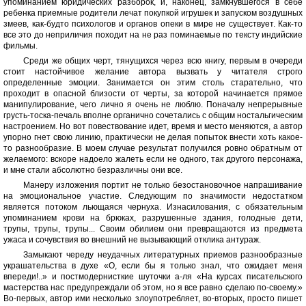
упоминанием юридических разборок, и, наконец, замкнувшегося в себе
ребенка приемные родители лечат покупкой игрушек и запуском воздушных
змеев, как-будто психологов и органов опеки в мире не существует. Как-то
все это до неприличия походит на не раз поминаемые по тексту индийские
фильмы.
Среди же общих черт, тянущихся через всю книгу, первым в очереди
стоит настойчивое желание автора вызвать у читателя строго
определенные эмоции. Занимается он этим столь старательно, что
проходит в опасной близости от черты, за которой начинается прямое
манипулирование, чего лично я очень не люблю. Поначалу непрерывные
грусть-тоска-печаль вполне органично сочетались с общим ностальгическим
настроением. Но вот повествование идет, время и место меняются, а автор
упорно гнет свою линию, практически не делая попыток внести хоть какое-
то разнообразие. В моем случае результат получился ровно обратным от
желаемого: вскоре надоело жалеть если не одного, так другого персонажа,
и мне стали абсолютно безразличны они все.
Манеру изложения портит не только безостановочное напрашивание
на эмоциональное участие. Следующим по значимости недостатком
является потоком льющаяся чернуха. Изнасилования, с обязательным
упоминанием крови на брюках, разрушенные здания, голодные дети,
трупы, трупы, трупы... Своим обилием они превращаются из предмета
ужаса и сочувствия во внешний не вызывающий отклика антураж.
Замыкают череду неудачных литературных приемов разнообразные
украшательства в духе «О, если бы я только знал, что ожидает меня
впереди!..» и постмодернисткие шуточки а-ля «На курсах писательского
мастерства нас предупреждали об этом, но я все равно сделаю по-своему.»
Во-первых, автор ими несколько злоупотребляет, во-вторых, просто пишет