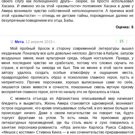
своего слугу как полноценного друга— скорее, он просто использовал
Хасана. И именно из-за этой «размытости» положения Хасана в доме у
Амира возникало чувство собственной неполноценности. А причина всей
этой «размытости» — отнюдь не детские тайны, порожденные далеко не
безупречным поведением его отца, Бабы.
Оценка:
8
[
15
]
Мета
,
12 апреля 2015 г.
Мой пробный бросок в сторону современной литературы вышел
неудачным. Поначалу все шло довольно неплохо. Детство в Кабуле, запуски
воздушных змеев, иная культурная среда, общая ностальгия. Правда, у
меня последнее чувство не сработало, потому что сложно скучать по
стране, в которой ты никогда не был. Тем не менее в этой части книги
автору удалось создать особые атмосферу и ощущение места,
правдоподобно прописать образ и психологию главного героя, пусть и
неприятного. Прочие персонажи, хорошо выписанные сами по себе,
лишаются своих живости и сочности, показанные сквозь мутную призму
восприятия главного героя, хотя по началу это не бросалось в глаза.
С момента отъезда из Афганистана описываемый мир начинает
бледнеть и выцветать. Жизнь Амира становится одномерной, возникает
острое ощущение, что кроме описываемых событий, в его жизни больше не
происходит ничего. Даже о своем писательстве он говорит так, будто
торгует фруктами за углом. То есть никак. Не припомню других
литературных произведений, где бы столь мало и сухо говорилось о
занятии персонажа-романиста. «Игра ангела» Карлоса Руиса Сафона,
«Мешок с костями» Стивена Кинга — в них сочинительство приравнивается