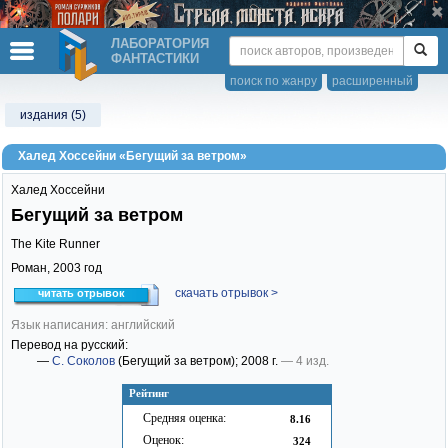
ЛАБОРАТОРИЯ
ФАНТАСТИКИ
поиск по жанру
расширенный
издания (5)
Халед Хоссейни «Бегущий за ветром»
Халед Хоссейни
Бегущий за ветром
The Kite Runner
Роман,
2003
год
скачать отрывок >
читать отрывок
Язык написания: английский
Перевод на русский:
—
С. Соколов
(Бегущий за ветром)
; 2008 г.
— 4 изд.
Рейтинг
Средняя оценка:
8.16
Оценок:
324