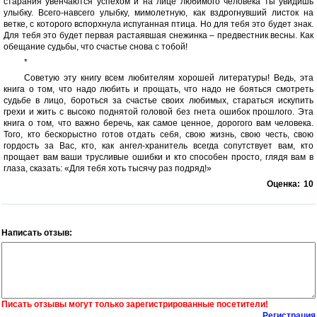
старания увенчаются успехом и на лице любимого человека ты увидишь
улыбку. Всего-навсего улыбку, мимолетную, как вздрогнувший листок на
ветке, с которого вспорхнула испуганная птица. Но для тебя это будет знак.
Для тебя это будет первая растаявшая снежинка – предвестник весны. Как
обещание судьбы, что счастье снова с тобой!
*
Советую эту книгу всем любителям хорошей литературы! Ведь, эта
книга о том, что надо любить и прощать, что надо не бояться смотреть
судьбе в лицо, бороться за счастье своих любимых, стараться искупить
грехи и жить с высоко поднятой головой без гнета ошибок прошлого. Эта
книга о том, что важно беречь, как самое ценное, дорогого вам человека.
Того, кто бескорыстно готов отдать себя, свою жизнь, свою честь, свою
гордость за Вас, кто, как ангел-хранитель всегда сопутствует вам, кто
прощает вам ваши трусливые ошибки и кто способен просто, глядя вам в
глаза, сказать: «Для тебя хоть тысячу раз подряд!»
Оценка:
10
Написать отзыв:
Писать отзывы могут только зарегистрированные посетители!
Регистрация