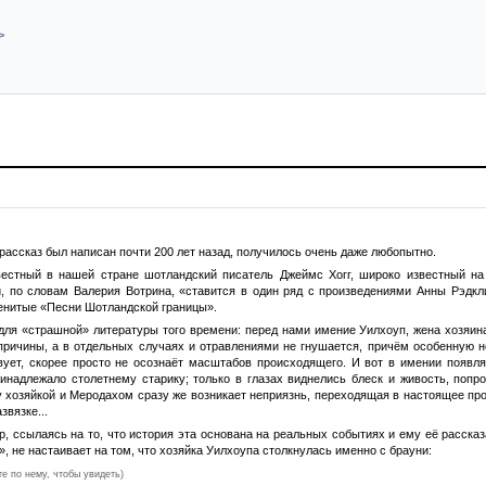
>
 рассказ был написан почти 200 лет назад, получилось очень даже любопытно.
естный в нашей стране шотландский писатель Джеймс Хогг, широко известный на 
й, по словам Валерия Вотрина, «ставится в один ряд с произведениями Анны Рэдкл
менитые «Песни Шотландской границы».
для «страшной» литературы того времени: перед нами имение Уилхоуп, жена хозяина
з причины, а в отдельных случаях и отравлениями не гнушается, причём особенную 
вует, скорее просто не осознаёт масштабов происходящего. И вот в имении появл
принадлежало столетнему старику; только в глазах виднелись блеск и живость, поп
 хозяйкой и Меродахом сразу же возникает неприязнь, переходящая в настоящее про
звязке...
р, ссылаясь на то, что история эта основана на реальных событиях и ему её расска
», не настаивает на том, что хозяйка Уилхоупа столкнулась именно с брауни:
те по нему, чтобы увидеть)