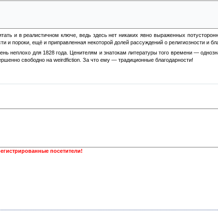
н – помесь еврея с обезьяной; некоторые считали его волшебником, некоторые – ке
 ведаю, и поэтому не буду даже и пытаться рассказать <...>
тать и в реалистичном ключе, ведь здесь нет никаких явно выраженных потусторонни
ти и пороки, ещё и приправленная некоторой долей рассуждений о религиозности и бл
нь неплохо для 1828 года. Ценителям и знатокам литературы того времени — однозн
шенно свободно на weirdfiction. За что ему — традиционные благодарности!
регистрированные посетители!