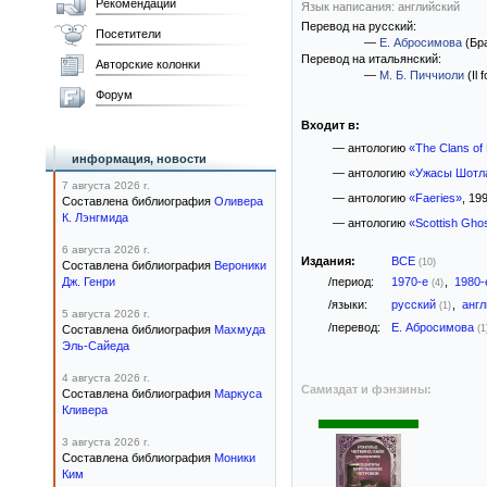
Рекомендации
Язык написания: английский
Перевод на русский:
Посетители
—
Е. Абросимова
(Бра
Перевод на итальянский:
Авторские колонки
—
М. Б. Пиччиоли
(Il 
Форум
Входит в:
— антологию
«The Clans of 
информация, новости
— антологию
«Ужасы Шотл
7 августа 2026 г.
— антологию
«Faeries»
, 199
Составлена библиография
Оливера
К. Лэнгмида
— антологию
«Scottish Ghos
6 августа 2026 г.
Издания:
ВСЕ
(10)
Составлена библиография
Вероники
Дж. Генри
/период:
1970-е
,
1980
(4)
/языки:
русский
,
анг
(1)
5 августа 2026 г.
/перевод:
Е. Абросимова
Составлена библиография
Махмуда
(1
Эль-Сайеда
4 августа 2026 г.
Самиздат и фэнзины:
Составлена библиография
Маркуса
Кливера
3 августа 2026 г.
Составлена библиография
Моники
Ким