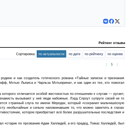
Рейтинг отзыва
Сортировка:
по актуальности
по дате
по рейтингу
по оценке
[
5
]
родине и как создатель готического романа «Тайные записки и признания
ифф, Мэтью Льюиса и Чарльза Мэтьюрина», и как один из тех, кто помогал
 которого отличается особой жестокостью по отношению к слугам — ругает,
ненависть вызывают у неё люди набожные. Лэрд Спроут супруге своей не то
яется странный слуга по имени Меродах, который «сохранил мальчишескую
росту необычайные и сильно напоминавшие то, что можно заметить в глазах
тивостояние, которое приобретает всё более разрушительные последствия и
зал «старик по прозванию Адам Халлидей, а его прадед, Томас Халлидей, был