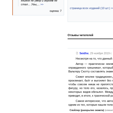
книжке не умер и героем не
стал… Увы,
...
>>
страница всех изданий (10 шт.) >
оценка: 7
Отзывы читателей
Seidhe
,
29 ноября 2019 г.
Несмотря на то, что данный
Автор — практически неизв
оправданного грешника», которы
Вальтеру Скотту составлять зна
Сюжет вполне традиционен 
проклинает, бьёт и выгоняет бе
чтобы совсем никак не препятст
фигуру, но тело его, казалось, 
некоторых видов обезьян». Между
приводит, в итоге, к трагической ра
Самое интересное, что авто
одним из тех, которые нашли тело
Спойлер (раскрытие сюжета)
(кликни