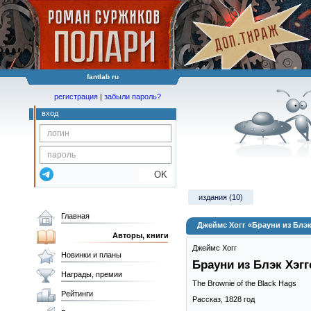
fantlab ru
регистрация
|
забыли пароль?
вход
OK
издания (10)
Главная
Джеймс Хогг «Брауни из Блэк
Авторы, книги
Джеймс Хогг
Новинки и планы
Брауни из Блэк Хэгг
Награды, премии
The Brownie of the Black Hags
Рейтинги
Рассказ,
1828
год