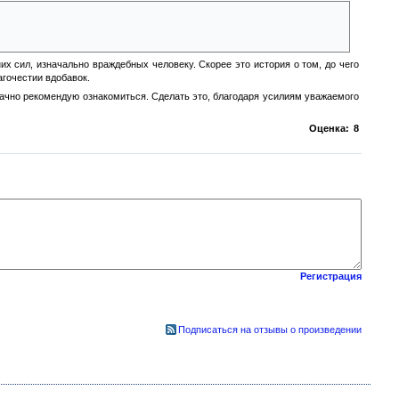
лпи или фейри, но чаще всего склонялись к мысли, что он на самом деле
х сил, изначально враждебных человеку. Скорее это история о том, до чего
агочестии вдобавок.
ачно рекомендую ознакомиться. Сделать это, благодаря усилиям уважаемого
Оценка:
8
Регистрация
Подписаться на отзывы о произведении