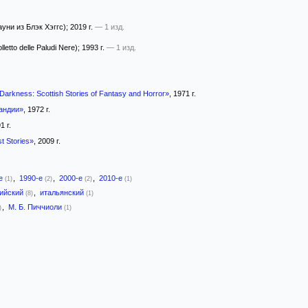
уни из Блэк Хэггс)
; 2019 г.
— 1 изд.
folletto delle Paludi Nere)
; 1993 г.
— 1 изд.
Darkness: Scottish Stories of Fantasy and Horror»
, 1971 г.
андии»
, 1972 г.
1 г.
t Stories»
, 2009 г.
-е
,
1990-е
,
2000-е
,
2010-е
(1)
(2)
(2)
(1)
лийский
,
итальянский
(8)
(1)
,
М. Б. Пиччиоли
)
(1)