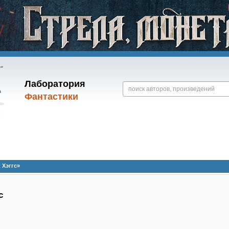
Лаборатория
Фантастики
 Хэггс»
с