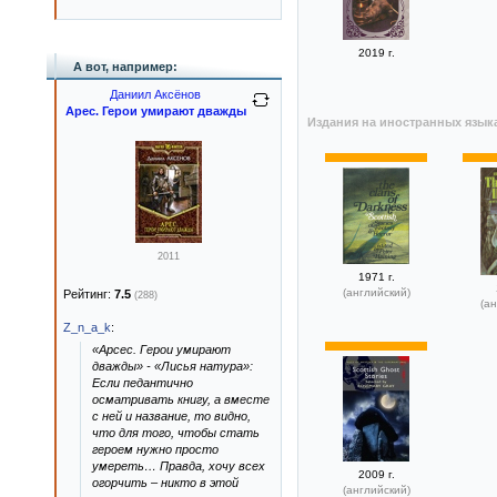
2019 г.
А вот, например:
Даниил Аксёнов
Арес. Герои умирают дважды
Издания на иностранных язык
2011
1971 г.
(английский)
Рейтинг:
7.5
(288)
(ан
Z_n_a_k
:
«Арсес. Герои умирают
дважды» - «Лисья натура»:
Если педантично
осматривать книгу, а вместе
с ней и название, то видно,
что для того, чтобы стать
героем нужно просто
умереть… Правда, хочу всех
2009 г.
огорчить – никто в этой
(английский)