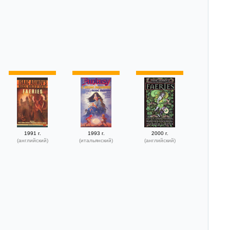
1991 г.
1993 г.
2000 г.
(английский)
(итальянский)
(английский)