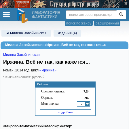
ЛАБОРАТОРИЯ
ФАНТАСТИКИ
поиск по жанру
расширенный
◄ Милена Завойчинская
издания (4)
Милена Завойчинская «Иржина. Всё не так, как кажется...»
Милена Завойчинская
Иржина. Всё не так, как кажется...
Роман,
2014
год; цикл
«Иржина»
Язык написания: русский
Рейтинг
Средняя оценка:
7.54
Оценок:
282
Моя оценка:
-
подробнее
Жанрово-тематический классификатор: