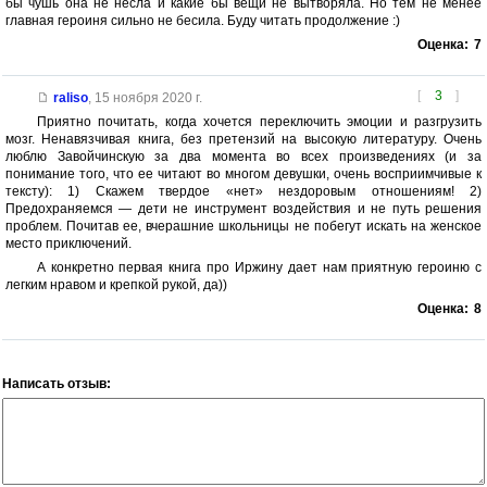
бы чушь она не несла и какие бы вещи не вытворяла. Но тем не менее
главная героиня сильно не бесила. Буду читать продолжение :)
Оценка:
7
[
3
]
raliso
,
15 ноября 2020 г.
Приятно почитать, когда хочется переключить эмоции и разгрузить
мозг. Ненавязчивая книга, без претензий на высокую литературу. Очень
люблю Завойчинскую за два момента во всех произведениях (и за
понимание того, что ее читают во многом девушки, очень восприимчивые к
тексту): 1) Скажем твердое «нет» нездоровым отношениям! 2)
Предохраняемся — дети не инструмент воздействия и не путь решения
проблем. Почитав ее, вчерашние школьницы не побегут искать на женское
место приключений.
А конкретно первая книга про Иржину дает нам приятную героиню с
легким нравом и крепкой рукой, да))
Оценка:
8
Написать отзыв: