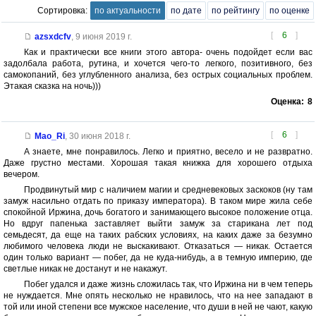
Сортировка:
по актуальности
по дате
по рейтингу
по оценке
[
6
]
azsxdcfv
,
9 июня 2019 г.
Как и практически все книги этого автора- очень подойдет если вас
задолбала работа, рутина, и хочется чего-то легкого, позитивного, без
самокопаний, без углубленного анализа, без острых социальных проблем.
Этакая сказка на ночь)))
Оценка:
8
[
6
]
Mao_Ri
,
30 июня 2018 г.
А знаете, мне понравилось. Легко и приятно, весело и не развратно.
Даже грустно местами. Хорошая такая книжка для хорошего отдыха
вечером.
Продвинутый мир с наличием магии и средневековых заскоков (ну там
замуж насильно отдать по приказу императора). В таком мире жила себе
спокойной Иржина, дочь богатого и занимающего высокое положение отца.
Но вдруг папенька заставляет выйти замуж за старикана лет под
семьдесят, да еще на таких рабских условиях, на каких даже за безумно
любимого человека люди не выскакивают. Отказаться — никак. Остается
один только вариант — побег, да не куда-нибудь, а в темную империю, где
светлые никак не достанут и не накажут.
Побег удался и даже жизнь сложилась так, что Иржина ни в чем теперь
не нуждается. Мне опять несколько не нравилось, что на нее западают в
той или иной степени все мужское население, что души в ней не чают, какую