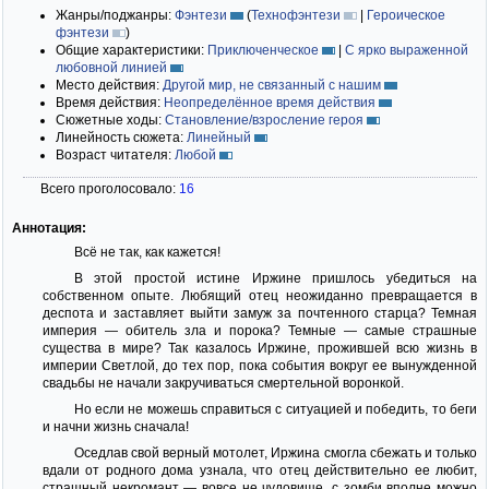
Жанры/поджанры:
Фэнтези
(
Технофэнтези
|
Героическое
фэнтези
)
Общие характеристики:
Приключенческое
|
С ярко выраженной
любовной линией
Место действия:
Другой мир, не связанный с нашим
Время действия:
Неопределённое время действия
Сюжетные ходы:
Становление/взросление героя
Линейность сюжета:
Линейный
Возраст читателя:
Любой
Всего проголосовало:
16
Аннотация:
Всё не так, как кажется!
В этой простой истине Иржине пришлось убедиться на
собственном опыте. Любящий отец неожиданно превращается в
деспота и заставляет выйти замуж за почтенного старца? Темная
империя — обитель зла и порока? Темные — самые страшные
существа в мире? Так казалось Иржине, прожившей всю жизнь в
империи Светлой, до тех пор, пока события вокруг ее вынужденной
свадьбы не начали закручиваться смертельной воронкой.
Но если не можешь справиться с ситуацией и победить, то беги
и начни жизнь сначала!
Оседлав свой верный мотолет, Иржина смогла сбежать и только
вдали от родного дома узнала, что отец действительно ее любит,
страшный некромант — вовсе не чудовище, с зомби вполне можно