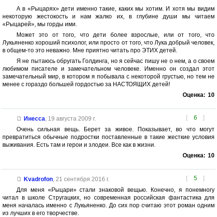
А в «Рыцарях» дети именно такие, каких мы хотим. И хотя мы видим
некоторую жестокость и нам жалко их, в глубине души мы читаем
«Рыцарей», мы горды ими.
Может это от того, что дети более взрослые, или от того, что
Лукьяненко хороший психолог, или просто от того, что Лука добрый человек,
в общем-то это неважно. Мне приятно читать про ЭТИХ детей.
Я не пытаюсь обругать Голдинга, но я сейчас пишу не о нем, а о своем
любимом писателе и замечательном человеке. Именно он создал этот
замечательный мир, в котором я побывала с некоторой грустью, но тем не
менее с гораздо большей гордостью за НАСТОЯЩИХ детей!
Оценка:
10
[
6
]
Инесса
,
19 августа 2009 г.
Очень сильная вещь. Берет за живое. Показывает, во что могут
превратиться обычные подростки поставленные в такие жесткие условия
выживания. Есть там и герои и злодеи. Все как в жизни.
Оценка:
10
[
5
]
Kvadrofon
,
21 сентября 2016 г.
Для меня «Рыцари» стали знаковой вещью. Конечно, я понемногу
читал в школе Стругацких, но современная российская фантастика для
меня началась именно с Лукьяненко. До сих пор считаю этот роман одним
из лучших в его творчестве.