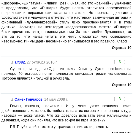
«Дозоров», «Диптауна», «Линии Грез». Зная, что это «ранний» Лукьяненко
я предполагал, что «Рыцари» будут носить отпечаток определенной
незрелости и неразвитости таланта писателя. Но прочитав дилогию с
удовольствием и уважением отметил, что мастерски закрученная интрига и
фирменный «лукьяненковский» стиль ясно прослеживаются и в этом
диптихе. Несмотря на некоторую «подростковость» сюжета «Рыцари»
были прочитаны влет, на одном дыхании. За что я люблю Лукьяненко, так
это за то, что начав читать его книгу оторваться уже совершенно
невозможно. И «Рыцари» несомненно вписываются в это правило. Класс!
Оценка:
10
[
3
]
alf082
,
27 октября 2010 г.
Супер произведение.Одно из сильнейших у Лукьяненко.Книга на
примере 40 остравов почти полностью описывает реали человечества
,которое является игрушкой в руках зла.
Оценка:
10
[
3
]
Санёк Гончаров
,
14 мая 2008 г.
Роман, конечно, впечатлил. И у меня даже возникла некая
двойственность: хотелось бы побывать на этих островах, но попадать туда
навсегда — Боже упаси. Что же довелось испытать этим мальчишкам и
девчонкам, когда они поняли, что всё вокруг не игра, а жизнь?!
P.S. Поубивал бы тех, кто устраивает такие эксперименты.