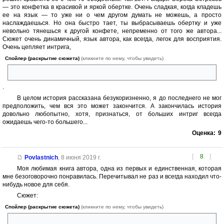
— это конфетка в красивой и яркой обертке. Очень сладкая, когда кладешь
ее на язык — то уже ни о чем другом думать не можешь, а просто
наслаждаешься. Но она быстро тает, ты выбрасываешь обертку и уже
невольно тянешься к другой конфете, непременно от того же автора...
Сюжет очень динамичный, язык автора, как всегда, легок для восприятия.
Очень цепляет интрига,
Спойлер (раскрытие сюжета)
(кликните по нему, чтобы увидеть)
когда выясняется, что на Острове нельзя смотреть в небо.
.
В целом история рассказана безукоризненно, я до последнего не мог
предположить, чем вся это может закончится. А закончилась история
довольно любопытно, хотя, признаться, от больших интриг всегда
ожидаешь чего-то большего...
Оценка:
9
[
8
]
Povlastnich
,
8 июня 2019 г.
Моя любимая книга автора, одна из первых и единственная, которая
мне безоговорочно понравилась. Перечитывал не раз и всегда находил что-
нибудь новое для себя.
Сюжет:
Спойлер (раскрытие сюжета)
(кликните по нему, чтобы увидеть)
Подростка Диму фоткают на улице в журнал. Обычная ситуация.