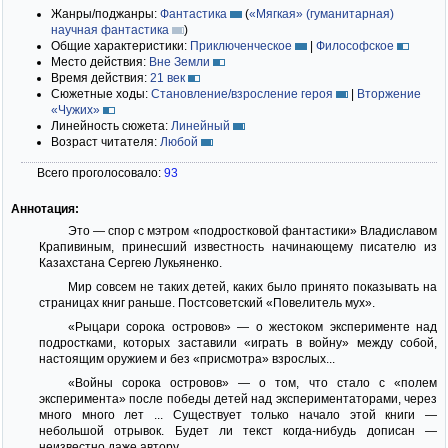
Жанры/поджанры:
Фантастика
(
«Мягкая» (гуманитарная)
научная фантастика
)
Общие характеристики:
Приключенческое
|
Философское
Место действия:
Вне Земли
Время действия:
21 век
Сюжетные ходы:
Становление/взросление героя
|
Вторжение
«Чужих»
Линейность сюжета:
Линейный
Возраст читателя:
Любой
Всего проголосовало:
93
Аннотация:
Это — спор с мэтром «подростковой фантастики» Владиславом
Крапивиным, принесший известность начинающему писателю из
Казахстана Сергею Лукьяненко.
Мир совсем не таких детей, каких было принято показывать на
страницах книг раньше. Постсоветский «Повелитель мух».
«Рыцари сорока островов» — о жестоком эксперименте над
подростками, которых заставили «играть в войну» между собой,
настоящим оружием и без «присмотра» взрослых...
«Войны сорока островов» — о том, что стало с «полем
эксперимента» после победы детей над экспериментаторами, через
много много лет ... Существует только начало этой книги —
небольшой отрывок. Будет ли текст когда-нибудь дописан —
неизвестно даже автору.