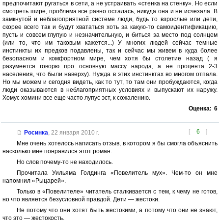
предпочитают ругаться в сети, а не устраивать «стенка на стенку». Но если
смотреть шире, проблема все равно осталась, никуда она и не исчезала. В
замкнутой и неблагоприятной системе люди, будь то взрослые или дети,
скорее всего так и будут хвататься хоть за какую-то самоидентификацию,
пусть и совсем глупую и незначительную, и биться за место под солнцем
(или то, что им таковым кажется...) У многих людей сейчас темные
инстинкты их предков подавлены, так и сейчас мы живем в куда более
безопасном и комфортном мире, чем хотя бы столетие назад ( я
разумеется говорю про основную массу народа, а не процента 2-3
населения, что были наверху). Нужда в этих инстинктах во многом отпала.
Но мы можем и сегодня видеть, как то тут, то там они пробуждаются, когда
люди оказываются в неблагоприятных условиях и выпускают их наружу.
Хомус хомини все еще часто лупус эст, к сожалению.
Оценка:
6
[
6
]
Росинка
,
22 января 2010 г.
Мне очень хотелось написать отзыв, в котором я бы смогла объяснить
насколько мне понравился этот роман.
Но слов почему-то не находилось.
Прочитала Уильяма Голдинга «Повелитель мух». Чем-то он мне
напомнил «Рыцарей».
Только в «Повелителе» читатель сталкивается с тем, к чему не готов,
но что является безусловной правдой. Дети — жестоки.
Не потому что они хотят быть жестокими, а потому что они не знают,
что это — жестокость.