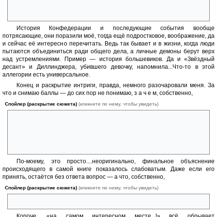
(ну, кроме представителей технически намного превосходящей
землян инопланетной цивилизации)
История Конфедерации и последующие события вообще
потрясающие, они поразили моё, тогда ещё подростковое, воображение, да
и сейчас её интересно перечитать. Ведь так бывает и в жизни, когда люди
пытаются объединиться ради общего дела, а личные демоны берут верх
над устремлениями. Пример — история большевиков. Да и «Звёздный
десант» и Диллинджера, убившего девочку, напомнила...Что-то в этой
аллегории есть универсальное.
Конец и раскрытие интриги, правда, немного разочаровали меня. За
что и снимаю баллы — до сих пор не понимаю, з а ч е м, собственно,
Спойлер (раскрытие сюжета)
(кликните по нему, чтобы увидеть)
Лотан устроили всю эту показуху? У них заканчивается энергия, они
не могут вернуться домой, Земля для них едва пригодна, и они в это
время развлекаются, сталкивая между собой детей
с мечами?
По-моему, это просто....неоригинально, финальное объяснение
происходящего в самой книге показалось слабоватым. Даже если его
принять, остаётся без ответа вопрос — а что, собственно,
Спойлер (раскрытие сюжета)
(кликните по нему, чтобы увидеть)
Лотанцы хотели дальше делать со «своими» подростками?
Короче, «на самом интересном месте...!» всё обрывает