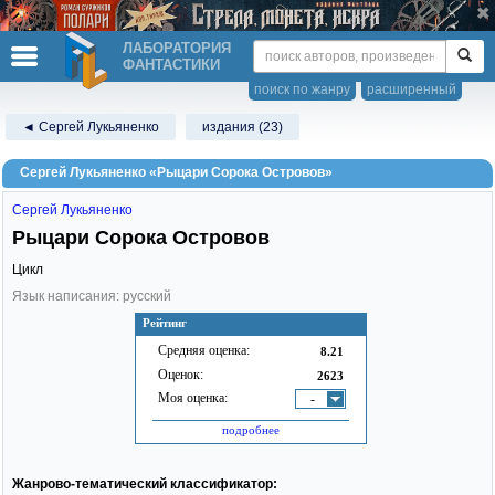
ЛАБОРАТОРИЯ
ФАНТАСТИКИ
поиск по жанру
расширенный
◄ Сергей Лукьяненко
издания (23)
Сергей Лукьяненко «Рыцари Сорока Островов»
Сергей Лукьяненко
Рыцари Сорока Островов
Цикл
Язык написания: русский
Рейтинг
Средняя оценка:
8.21
Оценок:
2623
Моя оценка:
-
подробнее
Жанрово-тематический классификатор: