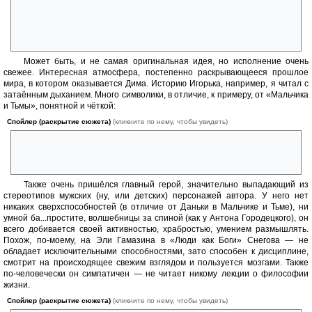
Только вместо того, чтобы запестриться в газете, он оказывается в
мире Сорока Островов. На них — только дети и подростки. Группа,
которая завоюет все Сорок Островов, получит право вернуться на
Землю...
Может быть, и не самая оригинальная идея, но исполнение очень
свежее. Интересная атмосфера, постепенно раскрывающееся прошлое
мира, в котором оказывается Дима. Историю Игорька, например, я читал с
затаённым дыханием. Много символики, в отличие, к примеру, от «Мальчика
и Тьмы», понятной и чёткой:
Спойлер (раскрытие сюжета)
(кликните по нему, чтобы увидеть)
Во–вторых... Очень многое говорила о человеке попытка обойти
запрет. Во все времена и на всех планетах возмутителями
спокойствия становились те, кто не боялся смотреть вверх.
Также очень пришёлся главный герой, значительно выпадающий из
стереотипов мужских (ну, или детских) персонажей автора. У него нет
никаких сверхспособностей (в отличие от Даньки в Мальчике и Тьме), ни
умной ба...простите, волшебницы за спиной (как у Антона Городецкого), он
всего добивается своей активностью, храбростью, умением размышлять.
Похож, по-моему, на Эли Гамазина в «Люди как Боги» Снегова — не
обладает исключительными способностями, зато способен к дисциплине,
смотрит на происходящее свежим взглядом и пользуется мозгами. Также
по-человечески он симпатичен — не читает никому лекции о философии
жизни.
Спойлер (раскрытие сюжета)
(кликните по нему, чтобы увидеть)