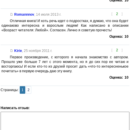
Оценка:
10
[
2
]
Romannnov
,
14 июля 2013 г.
Отличная книга! И хоть речь идет о подростках, я думаю, что она будет
одинаково интересна и взрослым людям! Как написано в описании
«Возраст читателя: Любой». Согласен. Лично я советую прочесть!
Оценка:
10
[
2
]
Kirie
,
25 ноября 2011 г.
Первое произведение, с которого я начала знакомство с автором.
Прошло уже больше 7 лет с этого момента, но я до сих пор ее читаю и
восторгаюсь! И если кто-то из друзей просит дать «что-то интересненькое
почитать» в первую очередь даю эту книгу.
Оценка:
10
Страницы:
1
2
Написать отзыв: