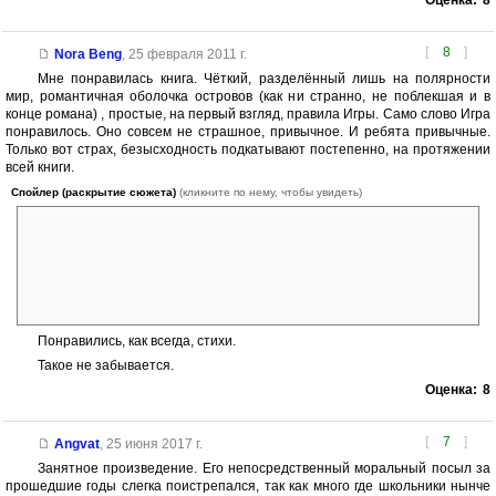
Оценка:
8
[
8
]
Nora Beng
,
25 февраля 2011 г.
Мне понравилась книга. Чёткий, разделённый лишь на полярности
мир, романтичная оболочка островов (как ни странно, не поблекшая и в
конце романа) , простые, на первый взгляд, правила Игры. Само слово Игра
понравилось. Оно совсем не страшное, привычное. И ребята привычные.
Только вот страх, безысходность подкатывают постепенно, на протяжении
всей книги.
Спойлер (раскрытие сюжета)
(кликните по нему, чтобы увидеть)
Осталась непонятной одна деталь. Они установили, что детей не
похищают, а копируют. Но если их скопировали, и двойники остались
дома, на месте, что делать вернувшимся Димке и Инге?
Пришельцы позабавили возникшим неожиданно чувством
злорадства: разрубатели вам, а не Землю нашу. :smile:
Понравились, как всегда, стихи.
Такое не забывается.
Оценка:
8
[
7
]
Angvat
,
25 июня 2017 г.
Занятное произведение. Его непосредственный моральный посыл за
прошедшие годы слегка поистрепался, так как много где школьники нынче