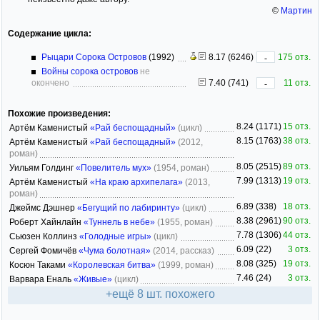
©
Мартин
Содержание цикла:
Рыцари Сорока Островов
(1992)
8.17 (6246)
175 отз.
-
Войны сорока островов
не
окончено
7.40 (741)
11 отз.
-
Похожие произведения:
8.24 (1171)
15 отз.
Артём Каменистый
«Рай беспощадный»
(цикл)
8.15 (1763)
38 отз.
Артём Каменистый
«Рай беспощадный»
(2012,
роман)
8.05 (2515)
89 отз.
Уильям Голдинг
«Повелитель мух»
(1954, роман)
7.99 (1313)
19 отз.
Артём Каменистый
«На краю архипелага»
(2013,
роман)
6.89 (338)
18 отз.
Джеймс Дэшнер
«Бегущий по лабиринту»
(цикл)
8.38 (2961)
90 отз.
Роберт Хайнлайн
«Туннель в небе»
(1955, роман)
7.78 (1306)
44 отз.
Сьюзен Коллинз
«Голодные игры»
(цикл)
6.09 (22)
3 отз.
Сергей Фомичёв
«Чума болотная»
(2014, рассказ)
8.08 (325)
19 отз.
Косюн Таками
«Королевская битва»
(1999, роман)
7.46 (24)
3 отз.
Варвара Еналь
«Живые»
(цикл)
+ещё 8 шт. похожего