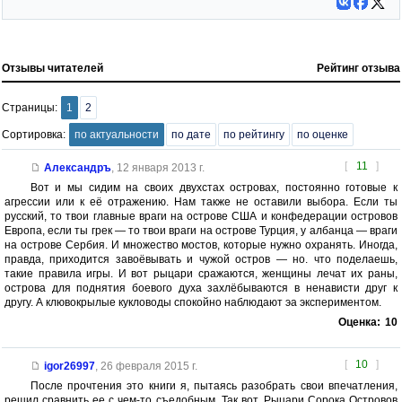
Отзывы читателей
Рейтинг отзыва
Страницы:
1
2
Сортировка:
по актуальности
по дате
по рейтингу
по оценке
[
11
]
Александръ
,
12 января 2013 г.
Вот и мы сидим на своих двухстах островах, постоянно готовые к
агрессии или к её отражению. Нам также не оставили выбора. Если ты
русский, то твои главные враги на острове США и конфедерации островов
Европа, если ты грек — то твои враги на острове Турция, у албанца — враги
на острове Сербия. И множество мостов, которые нужно охранять. Иногда,
правда, приходится завоёвывать и чужой остров — но. что поделаешь,
такие правила игры. И вот рыцари сражаются, женщины лечат их раны,
острова для поднятия боевого духа захлёбываются в ненависти друг к
другу. А клювокрылые кукловоды спокойно наблюдают эа экспериментом.
Оценка:
10
[
10
]
igor26997
,
26 февраля 2015 г.
После прочтения это книги я, пытаясь разобрать свои впечатления,
решил сравнить ее с чем-то съедобным. Так вот. Рыцари Сорока Островов