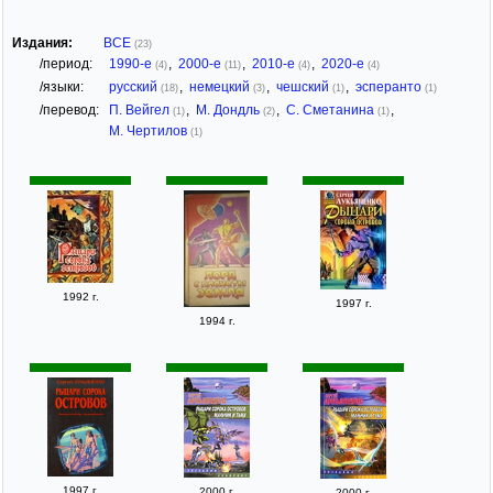
Издания:
ВСЕ
(23)
/период:
1990-е
,
2000-е
,
2010-е
,
2020-е
(4)
(11)
(4)
(4)
/языки:
русский
,
немецкий
,
чешский
,
эсперанто
(18)
(3)
(1)
(1)
/перевод:
П. Вейгел
,
М. Дондль
,
С. Сметанина
,
(1)
(2)
(1)
М. Чертилов
(1)
1992 г.
1997 г.
1994 г.
1997 г.
2000 г.
2000 г.