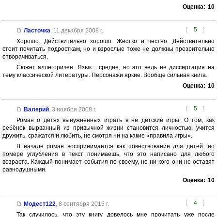
Оценка:
10
[
5
]
Ласточка
,
11 декабря 2008 г.
Хорошо. Действительно хорошо. Жестко и честно. Действительно
стоит почитать подросткам, но и взрослые тоже не должны презрительно
отворачиваться.
Сюжет аллегоричен. Язык... средне, но это ведь не диссертация на
тему классической литературы. Персонажи яркие. Вообще сильная книга.
Оценка:
10
[
5
]
Валерий
,
3 ноября 2008 г.
Роман о детях вынужненных играть в не детские игры. О том, как
ребёнок вырванный из привычной жизни становится личностью, учится
дружить, сражатся и любить, не смотря ни на какие «правила игры».
В начале роман воспринимается как повествование для детей, но
помере углубления в текст понимаешь, что это написано для любого
возраста. Каждый понимает события по своему, но ни кого они не оставят
равнодушными.
Оценка:
10
[
4
]
Модест122
,
8 сентября 2015 г.
Так случилось, что эту книгу довелось мне прочитать уже после