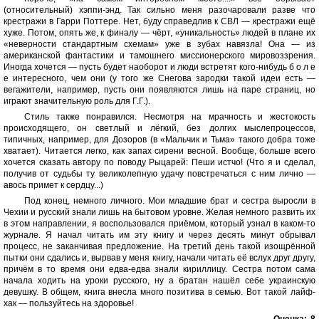
(относительный) хэппи-энд. Так сильно меня разочаровали разве что
крестражи в Гарри Поттере. Нет, буду справедлив к СВЛ — крестражи ещё
хуже. Потом, опять же, к финалу — чёрт, «уникальность» людей в плане их
«неверности стандартным схемам» уже в зубах навязла! Она — из
американской фантастики и тамошнего миссионерского мировоззрения.
Иногда хочется — пусть будет наоборот и люди встретят кого-нибудь б о л е
е интересного, чем они (у того же Снегова зародки такой идеи есть —
вегажители, например, пусть они появляются лишь на паре страниц, но
играют значительную роль для Г.Г.).
Стиль также понравился. Несмотря на мрачность и жестокость
происходящего, он светлый и лёгкий, без долгих мыслепроцессов,
типичных, например, для Дозоров (в «Мальчик и Тьма» такого добра тоже
хватает). Читается легко, как запах сирени весной. Вообще, больше всего
хочется сказать автору по поводу Рыцарей: Пеши истчо! (Что я и сделал,
получив от судьбы ту великолепную удачу повстречаться с ним лично —
авось примет к сердцу...)
Под конец, немного личного. Мои младшие брат и сестра выросли в
Чехии и русский знали лишь на бытовом уровне. Желая немного развить их
в этом направлении, я воспользовался приёмом, который узнал в каком-то
журнале. Я начал читать им эту книгу и через десять минут обрывал
процесс, не заканчивая предложение. На третий день такой изощрённой
пытки они сдались и, вырвав у меня книгу, начали читать её вслух друг другу,
причём в то время они едва-едва знали кириллицу. Сестра потом сама
начала ходить на уроки русского, ну а братан нашёл себе украинскую
девушку. В общем, книга внесла много позитива в семью. Вот такой лайф-
хак — пользуйтесь на здоровье!