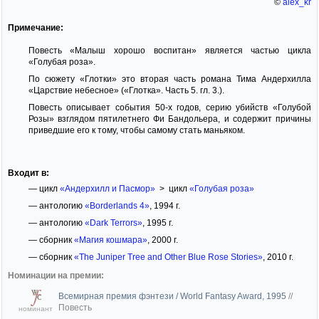
©
alex_kr
Примечание:
Повесть «Малыш хорошо воспитан» является частью цикла
«Голубая роза».
По сюжету «Глотки» это вторая часть романа Тима Андерхилла
«Царствие небесное» («Глотка». Часть 5. гл. 3.).
Повесть описывает события 50-х годов, серию убийств «Голубой
Розы» взглядом пятилетнего Фи Бандольера, и содержит причины
приведшие его к тому, чтобы самому стать маньяком.
Входит в:
— цикл
«Андерхилл и Пасмор»
> цикл
«Голубая роза»
— антологию
«Borderlands 4»
, 1994 г.
— антологию
«Dark Terrors»
, 1995 г.
— сборник
«Магия кошмара»
, 2000 г.
— сборник
«The Juniper Tree and Other Blue Rose Stories»
, 2010 г.
Номинации на премии:
Всемирная премия фэнтези / World Fantasy Award, 1995
//
Повесть
номинант