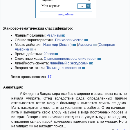
Моя оценка:
-
подробнее
Жанрово-тематический классификатор:
Жанры/поджанры:
Реализм
Общие характеристики:
Психологическое
Место действия:
Наш мир (Земля)
(
Америка
(
Северная
Америка
)
)
Время действия:
20 век
Сюжетные ходы:
Становление/взросление героя
Линейность сюжета:
Линейный с экскурсами
Возраст читателя:
Только для взрослых
Всего проголосовало:
17
Аннотация:
У Филдинга Бандольера все было хорошо в семье, пока мать не
начала умирать. Отец вследствие ряда определенных причин
отказывается везти жену в больницу и пытается лечить ее дома.
Мать находится в коме, а отца увольняют с работы. Отец начинает
пить и вымещать свою злобу на сыне в виде постоянных побоев и
истерик. Вскоре отец начинает ежедневно уходить куда-то из дома,
отправляя сына с парой долларов в кармане гулять по улицам. Но и
на улицах Фи не находит покоя...