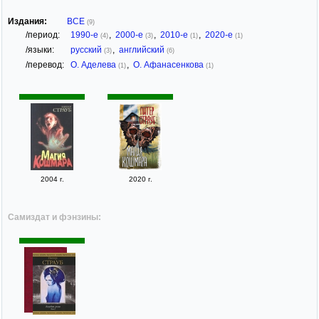
Издания:
ВСЕ
(9)
/период:
1990-е
,
2000-е
,
2010-е
,
2020-е
(4)
(3)
(1)
(1)
/языки:
русский
,
английский
(3)
(6)
/перевод:
О. Аделева
,
О. Афанасенкова
(1)
(1)
2004 г.
2020 г.
Самиздат и фэнзины: