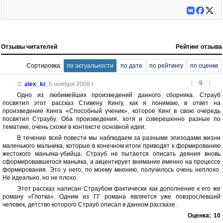
Отзывы читателей
Рейтинг отзыва
Сортировка:
по актуальности
по дате
по рейтингу
по оценке
[
9
]
alex_kr
,
5 ноября 2008 г.
Одно из любимейших произведений данного сборника. Страуб
посвятил этот рассказ Стивену Кингу, как я понимаю, в ответ на
произведение Кинга «Способный ученик», которое Кинг в свою очередь
посвятил Страубу. Оба произведения, хотя и соверешенно разные по
тематике, очень схожи в контексте основной идеи.
В течение всей повести мы наблюдаем за разными эпизодами жизни
маленького мальчика, которые в конечном итоги приводят к формированию
жестокого маньяка-убийца. Страуб не пытается описать деяния вновь
сформировавшегося маньяка, а акцентирует внимание именно на процессе
формирования. Это у него, по моему мнению, получилось очень неплохо.
Не идеально, но не плохо.
Этот рассказ написан Страубом фактически как дополнение к его же
роману «Глотка». Одним из ГГ романа является уже повзрослевший
человек, детство которого Страуб описал в данном рассказе.
Оценка:
10