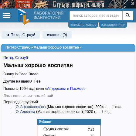
ЛАБОРАТОРИЯ
ФАНТАСТИКИ
поиск по жанру
расширенный
◄ Питер Страуб
издания (9)
Питер Страуб «Малыш хорошо воспитан»
Питер Страуб
Малыш хорошо воспитан
Bunny is Good Bread
Другие названия: Fee
Повесть,
1994
год; цикл
«Андерхилл и Пасмор»
Язык написания: английский
Перевод на русский:
—
О. Афанасенкова
(Малыш хорошо воспитан)
; 2004 г.
— 1 изд.
—
О. Аделева
(Малыш хорошо воспитан)
; 2020 г.
— 1 изд.
Рейтинг
Средняя оценка:
7.23
Оценок:
86