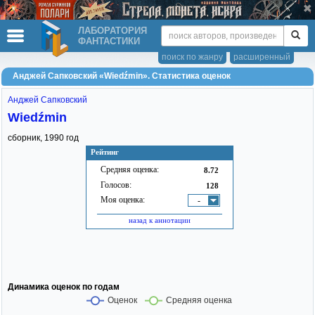
ЛАБОРАТОРИЯ
ФАНТАСТИКИ
поиск по жанру
расширенный
Анджей Сапковский «Wiedźmin». Статистика оценок
Анджей Сапковский
Wiedźmin
сборник,
1990
год
Рейтинг
Средняя оценка:
8.72
Голосов:
128
Моя оценка:
-
назад к аннотации
Динамика оценок по годам