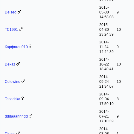
2015-
Delseo
05-30
9
14:58:08
2015-
ТС1991
04-30
10
23:24:39
2014-
Карфаген010
11-24
9
14:44:39
2014-
Dekaz
10-22
10
18:40:41
2014-
Coldwine
09-24
10
21:34:07
2014-
Tasechka
09-04
8
17:50:10
2014-
dddaaannndd
07-21
9
17:10:39
2014-
Cletus
07-08
1