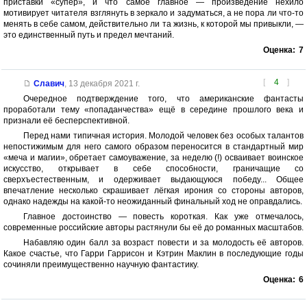
приставки «супер», и что самое главное — произведение нехило
мотивирует читателя взглянуть в зеркало и задуматься, а не пора ли что-то
менять в себе самом, действительно ли та жизнь, к которой мы привыкли, —
это единственный путь и предел мечтаний.
Оценка:
7
[
4
]
Славич
,
13 декабря 2021 г.
Очередное подтверждение того, что американские фантасты
проработали тему «попаданчества» ещё в середине прошлого века и
признали её бесперспективной.
Перед нами типичная история. Молодой человек без особых талантов
непостижимым для него самого образом переносится в стандартный мир
«меча и магии», обретает самоуважение, за неделю (!) осваивает воинское
искусство, открывает в себе способности, граничащие со
сверхъестественным, и одерживает выдающуюся победу... Общее
впечатление несколько скрашивает лёгкая ирония со стороны авторов,
однако надежды на какой-то неожиданный финальный ход не оправдались.
Главное достоинство — повесть короткая. Как уже отмечалось,
современные российские авторы растянули бы её до романных масштабов.
Набавляю один балл за возраст повести и за молодость её авторов.
Какое счастье, что Гарри Гаррисон и Кэтрин Маклин в последующие годы
сочиняли преимущественно научную фантастику.
Оценка:
6