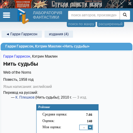
ЛАБОРАТОРИЯ
ФАНТАСТИКИ
поиск по жанру
расширенный
◄ Гарри Гаррисон
издания (4)
Гарри Гаррисон, Кэтрин Маклин «Нить судьбы»
Гарри Гаррисон
,
Кэтрин Маклин
Нить судьбы
Web of the Norns
Повесть,
1958
год
Язык написания: английский
Перевод на русский:
—
К. Плешков
(Нить судьбы)
; 2010 г.
— 3 изд.
Рейтинг
Средняя оценка:
7.66
Оценок:
140
Моя оценка:
-