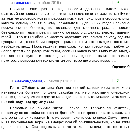
[
3
]
romanpetr
,
7 октября 2016 г.
Прочитал еще раз в виде повести....Довольно живое лихое
фэнтезийное произведение, но потом в концовке явно все замято, как будто
авторы не договорились или рассорились, и все пришлось в скороспелочку
кому-то одному (понятно кому) заканчивать. Для 50-ых годов написано
весьма смело, боевито, но коленкор для короткого романа просто
безудержный: темы и реалии меняются просто ... фантастически. Главный
герой — Грант О 'Райли из жалкого задохлика становится по ходу эдаким
суперменом , способным свернуть целые горы и это выглядит несколько
неубедительно... Произведение неплохое, но как говорится, требуется
более детальное раскрытие темы, если бы конечно это было кому-нибудь
из авторов нужно...и сокращение произведения только оставляет
некоторые вопросы для тех кто читал это творение в виде повести...
Оценка:
9
[
2
]
Александрович
,
28 сентября 2015 г.
Грант О'Рейли с детства был под опекой матери из-за приступов
неизвестной болезни. В день свадьбы на него нахлынул очередной
приступ, но очнулся он в другом мире, где появилась возможность взглянуть
на свой недуг под другим углом...
Несколько не обычно читать написанное Гаррисоном фэнтези,
поскольку он не любил этот жанр. Даже «Молот и крест» писатель называл
альтернативной историей. В то же время получилось неплохо. Сюжет прост
и, за исключением норн, не блещет особой оригинальностью, но не этим
ценна повесть. Она подталкивает читателя к мысли, что не стоит