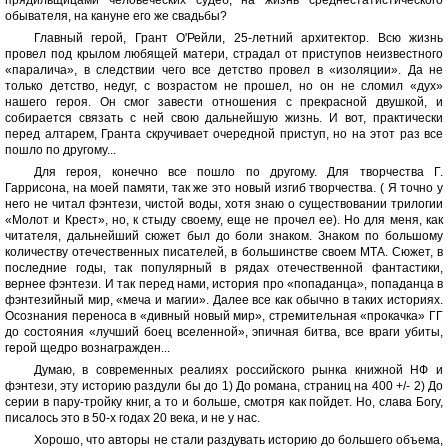
обывателя, на кануне его же свадьбы?
Главный герой, Грант О'Рейли, 25-летний архитектор. Всю жизнь
провел под крылом любящей матери, страдал от приступов неизвестного
«паралича», в следствии чего все детство провел в «изоляции». Да не
только детство, недуг, с возрастом не прошел, но он не сломил «дух»
нашего героя. Он смог завести отношения с прекрасной двушкой, и
собирается связать с ней свою дальнейшую жизнь. И вот, практически
перед алтарем, Гранта скручивает очередной приступ, но на этот раз все
пошло по другому...
Для героя, конечно все пошло по другому. Для творчества Г.
Гаррисона, на моей памяти, так же это новый изгиб творчества. ( Я точно у
него не читал фэнтези, чистой воды, хотя знаю о существовании трилогии
«Молот и Крест», но, к стыду своему, еще не прочел ее). Но для меня, как
читателя, дальнейший сюжет был до боли знаком. Знаком по большому
количеству отечественных писателей, в большинстве своем МТА. Сюжет, в
последние годы, так популярный в рядах отечественной фантастики,
вернее фэнтези. И так перед нами, история про «попаданца», попаданца в
фэнтезийный мир, «меча и магии». Далее все как обычно в таких историях.
Осознания переноса в «дивный новый мир», стремительная «прокачка» ГГ
до состояния «лучший боец вселенной», эпичная битва, все враги убиты,
герой щедро вознагражден...
Думаю, в современных реалиях российского рынка книжной НФ и
фэнтези, эту историю раздули бы до 1) До романа, страниц на 400 +/- 2) До
серии в пару-тройку книг, а то и больше, смотря как пойдет. Но, слава Богу,
писалось это в 50-х годах 20 века, и не у нас.
Хорошо, что авторы не стали раздувать историю до большего объема,