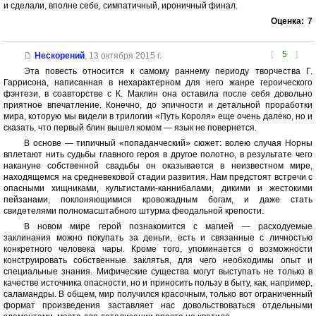
и сделали, вполне себе, симпатичный, ироничный финал.
Оценка:
7
[
5
]
Нескорений
,
13 октября 2015 г.
Эта повесть относится к самому раннему периоду творчества Г.
Гаррисона, написанная в нехарактерном для него жанре героического
фэнтези, в соавторстве с К. Маклин она оставила после себя довольно
приятное впечатление. Конечно, до эпичности и детальной проработки
мира, которую мы видели в трилогии «Путь Короля» еще очень далеко, но и
сказать, что первый блин вышел комом — язык не повернется.
В основе — типичный «попаданческий» сюжет: волею случая Норны
вплетают нить судьбы главного героя в другое полотно, в результате чего
накануне собственной свадьбы он оказывается в неизвестном мире,
находящемся на средневековой стадии развития. Нам предстоят встречи с
опасными хищниками, культистами-каннибалами, дикими и жестокими
пейзанами, поклоняющимися кровожадным богам, и даже стать
свидетелями полномасштабного штурма феодальной крепости.
В новом мире герой познакомится с магией — расходуемые
заклинания можно покупать за деньги, есть и связанные с личностью
конкретного человека чары. Кроме того, упоминается о возможности
конструировать собственные заклятья, для чего необходимы опыт и
специальные знания. Мифические существа могут выступать не только в
качестве источника опасности, но и приносить пользу в быту, как, например,
саламандры. В общем, мир получился красочным, только вот ограниченный
формат произведения заставляет нас довольствоваться отдельными