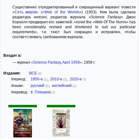
Существенно отредактированный и сокращенный вариант повести
«Сеть миров» («Web of the Worlds»
) (1953). Кем была сделана
редактура неясно; редактор журнала «Science Fantasy» Джон
Корнелл предварил его заметкой: «novel the «Web Of The Norns» has
been considerably revised and shortened to suit our particular
requirements», т.е. текст был сокращен и исправлен, чтобы
соответствовать требованиям журнала.
Входит в:
— журнал
«Science Fantasy, April 1958»
, 1958 г.
Издания:
ВСЕ
(4)
/период:
1950-е
,
2010-е
,
2020-е
(1)
(2)
(1)
/языки:
русский
,
английский
(3)
(1)
/перевод:
К. Плешков
(3)