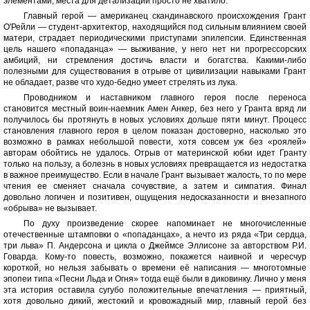
элементами, места для детализации просто не хватило.
Главный герой — американец скандинавского происхождения Грант
О'Рейли — студент-архитектор, находящийся под сильным влиянием своей
матери, страдает периодическими приступами эпилепсии. Единственная
цель нашего «попаданца» — выживание, у него нет ни прогрессорских
амбиций, ни стремления достичь власти и богатства. Какими-либо
полезными для существования в отрыве от цивилизации навыками Грант
не обладает, разве что худо-бедно умеет стрелять из лука.
Проводником и наставником главного героя после переноса
становится местный воин-наемник Амен Анкер, без него у Гранта вряд ли
получилось бы протянуть в новых условиях дольше пяти минут. Процесс
становления главного героя в целом показан достоверно, насколько это
возможно в рамках небольшой повести, хотя совсем уж без «роялей»
авторам обойтись не удалось. Отрыв от материнской юбки идет Гранту
только на пользу, а болезнь в новых условиях превращается из недостатка
в важное преимущество. Если в начале Грант вызывает жалость, то по мере
чтения ее сменяет сначала сочувствие, а затем и симпатия. Финал
довольно логичен и позитивен, ощущения недосказанности и внезапного
«обрыва» не вызывает.
По духу произведение скорее напоминает не многочисленные
отечественные штамповки о «попаданцах», а нечто из ряда «Три сердца,
три льва» П. Андерсона и цикла о Джеймсе Эллисоне за авторством Р.И.
Говарда. Кому-то повесть, возможно, покажется наивной и чересчур
короткой, но нельзя забывать о времени её написания — многотомные
эпопеи типа «Песни Льда и Огня» тогда ещё были в диковинку. Лично у меня
эта история оставила сугубо положительные впечатления — приятный,
хотя довольно дикий, жестокий и кровожадный мир, главный герой без