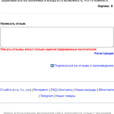
зацикливаться на проблемах и всегда есть возможность, что-то изменить.
Оценка:
8
Написать отзыв:
Писать отзывы могут только зарегистрированные посетители!
Регистрация
Подписаться на отзывы о произведении
О сайте
(
eng
,
fra
,
укр
) |
Регламент
|
FAQ
|
Контакты
|
Наши награды
|
ВКонтакте
|
Telegram
|
Наши товары
Любое использование материалов сайта допускается только с указанием