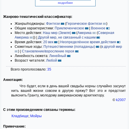
подробнее
Жанрово-тематический классификатор:
Жанры/поджанры:
Фэнтези
(
Героическое фэнтези
)
Общие характеристики:
Приключенческое
|
Военное
Место действия:
Наш мир (Земля)
(
Америка
(
Северная
Америка
)
)
|
Другой мир, не связанный с нашим
Время действия:
20 век
|
Неопределённое время действия
Сюжетные ходы:
Путешественники (попаданцы)
(
в другой мир
)
|
Становление/взросление героя
Линейность сюжета:
Линейный
Возраст читателя:
Любой
Всего проголосовало:
35
Аннотация:
Что будет, если в день вашей свадьбы норны случайно засунут
нить вашей жизни совсем в другую пряжу? Вот это и предстоит
выяснить Гранту, молодому американскому архитектору.
©
k2007
С этим произведением связаны термины:
Кладбище
;
Мойры
Примечание: