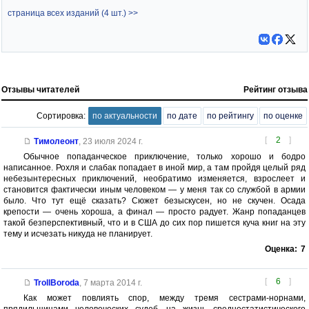
страница всех изданий (4 шт.) >>
Отзывы читателей
Рейтинг отзыва
Сортировка:
по актуальности
по дате
по рейтингу
по оценке
[
2
]
Тимолеонт
,
23 июля 2024 г.
Обычное попаданческое приключение, только хорошо и бодро
написанное. Рохля и слабак попадает в иной мир, а там пройдя целый ряд
небезынтересных приключений, необратимо изменяется, взрослеет и
становится фактически иным человеком — у меня так со службой в армии
было. Что тут ещё сказать? Сюжет безыскусен, но не скучен. Осада
крепости — очень хороша, а финал — просто радует. Жанр попаданцев
такой безперспективный, что и в США до сих пор пишется куча книг на эту
тему и исчезать никуда не планирует.
Оценка:
7
[
6
]
TrollBoroda
,
7 марта 2014 г.
Как может повлиять спор, между тремя сестрами-норнами,
прядильщицами человеческих судеб, на жизнь среднестатистического