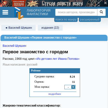
ЛАБОРАТОРИЯ
ФАНТАСТИКИ
поиск по жанру
расширенный
◄ Василий Шукшин
издания (22)
Василий Шукшин «Первое знакомство с городом»
Василий Шукшин
Первое знакомство с городом
Рассказ,
1968
год; цикл
«Из детских лет Ивана Попова»
Язык написания: русский
Рейтинг
Средняя оценка:
8.24
Оценок:
55
Моя оценка:
-
подробнее
Жанрово-тематический классификатор: