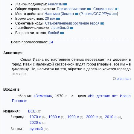
Жанры/поджанры:
Реализм
Общие характеристики:
Психологическое
|
Социальное
Место действия:
Наш мир (Земля)
(
Россия/СССР/Русь
)
Время действия:
20 век
Сюжетные ходы:
Становление/взросление героя
Линейность сюжета:
Линейный
Возраст читателя:
Любой
Всего проголосовало:
14
Аннотация:
Семья Ивана по настоянию отчима переезжает из деревни в
город. Иван с маленькой сестрёнкой видят город впервые, всё им – в
диковинку. Но, несмотря на это, обратно в деревню хочется гораздо
сильнее...
©
pitiriman
Входит в:
— сборник
«Земляки»
, 1970 г. > цикл
«Из детских лет Ивана
Попова»
Издания:
ВСЕ
(22)
/период:
1970-е
,
1980-е
,
1990-е
,
2000-е
,
2010-е
,
(6)
(1)
(4)
(4)
(6)
2020-е
(1)
/языки:
русский
(22)