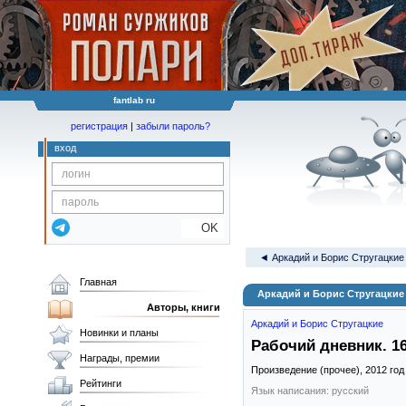
fantlab ru
регистрация
|
забыли пароль?
вход
OK
◄ Аркадий и Борис Стругацкие
Главная
Аркадий и Борис Стругацкие 
Авторы, книги
Аркадий и Борис Стругацкие
Новинки и планы
Рабочий дневник. 16
Награды, премии
Произведение (прочее),
2012
год
Рейтинги
Язык написания: русский