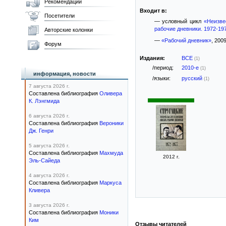
Рекомендации
Входит в:
Посетители
— условный цикл
«Неизве
рабочие дневники. 1972-19
Авторские колонки
—
«Рабочий дневник»
, 2009
Форум
Издания:
ВСЕ
(1)
/период:
2010-е
(1)
информация, новости
/языки:
русский
(1)
7 августа 2026 г.
Составлена библиография
Оливера
К. Лэнгмида
6 августа 2026 г.
Составлена библиография
Вероники
Дж. Генри
5 августа 2026 г.
Составлена библиография
Махмуда
2012 г.
Эль-Сайеда
4 августа 2026 г.
Составлена библиография
Маркуса
Кливера
3 августа 2026 г.
Составлена библиография
Моники
Ким
Отзывы читателей