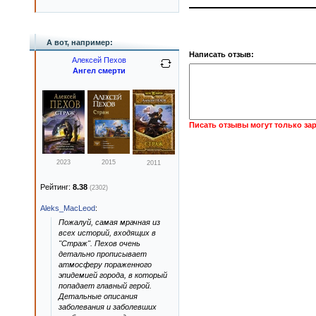
А вот, например:
Написать отзыв:
Алексей Пехов
Ангел смерти
Писать отзывы могут только за
2023
2015
2011
Рейтинг:
8.38
(2302)
Aleks_MacLeod
:
Пожалуй, самая мрачная из
всех историй, входящих в
"Страж". Пехов очень
детально прописывает
атмосферу пораженного
эпидемией города, в который
попадает главный герой.
Детальные описания
заболевания и заболевших