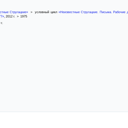
стные Стругацкие»
> условный цикл
«Неизвестные Стругацкие. Письма. Рабочие 
77»
, 2012 г. > 1975
 г.